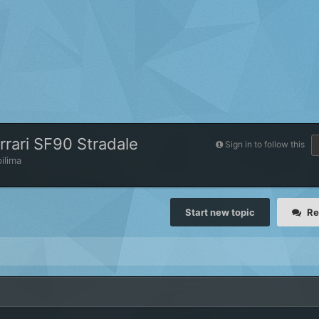
rrari SF90 Stradale
Sign in to follow this
ilima
Start new topic
Re