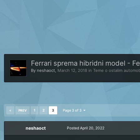
Ferrari sprema hibridni model - Fe
By
neshaoct
,
March 12, 2018
in
Teme o ostalim automob
1
2
3
Page 3 of 3
PREV
neshaoct
Posted
April 20, 2022