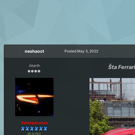
neshaoct
Posted
May 5, 2022
Abarth
Šta Ferrar
Administrators
9792