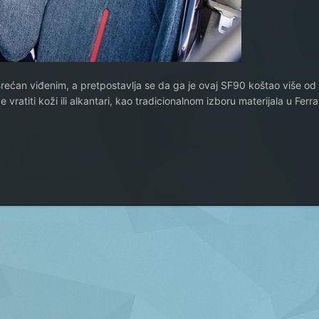
srećan viđenim, a pretpostavlja se da ga je ovaj SF90 koštao više o
vratiti koži ili alkantari, kao tradicionalnom izboru materijala u Ferra