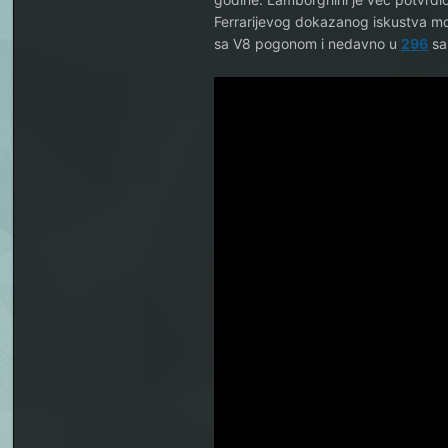
Ferrarijevog dokazanog iskustva mo
sa V8 pogonom i nedavno u
296
sa