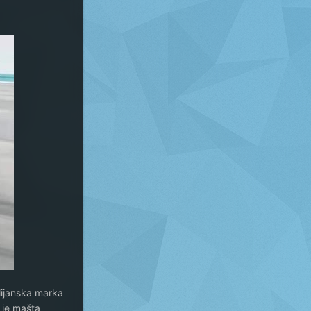
lijanska marka
 je mašta