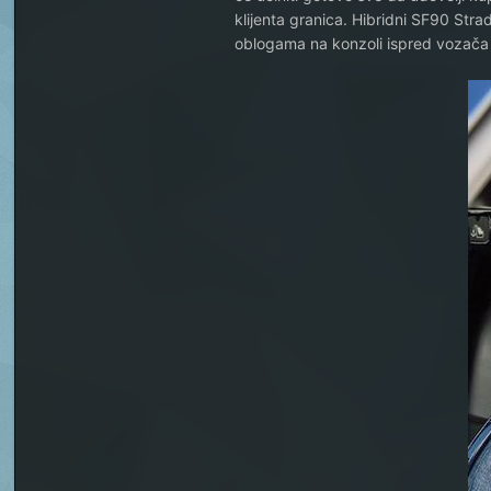
klijenta granica. Hibridni SF90 Stra
oblogama na konzoli ispred vozača