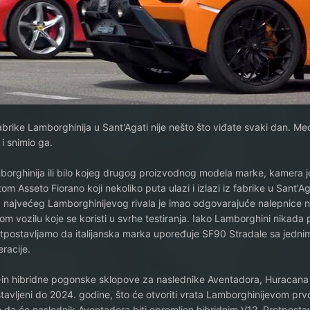
z fabrike Lamborghinija u Sant'Agati nije nešto što viđate svaki dan. M
i snimio ga.
orghinija ili bilo kojeg drugog proizvodnog modela marke, kamera je
m Asseto Fiorano koji nekoliko puta ulazi i izlazi iz fabrike u Sant'Aga
 najvećeg Lamborghinijevog rivala je imao odgovarajuće nalepnice n
m vozilu koje se koristi u svrhe testiranja. Iako Lamborghini nikada pr
retpostavljamo da italijanska marka upoređuje SF90 Stradale sa jedni
racije.
-in hibridne pogonske sklopove za naslednike Aventadora, Huracana 
stavljeni do 2024. godine, što će otvoriti vrata Lamborghinijevom pr
 da će naslednik Aventadora biti opremljen hibridnim V12. Pretposta