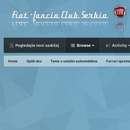
Pogledajte novi sadržaj
Browse
Activity
Home
Opšti deo
Teme o ostalim automobilima
Ferrari sprema