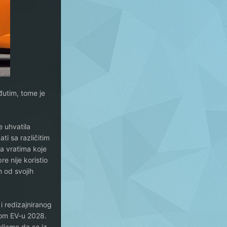
eđutim, tome je
 uhvatila
ti sa različitim
a vratima koje
e nije koristio
m od svojih
i redizajniranog
vom EV-u 2028.
vljamo da se iz