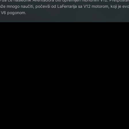
že mnogo naučiti, počevši od LaFerrarija sa V12 motorom, koji je ev
 V6 pogonom.