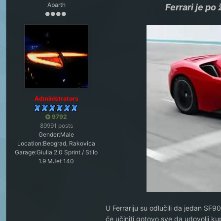
Abarth
Ferrari je po
Administrators
9792
89991 posts
Gender:
Male
Location:
Beograd, Rakovica
Garage:
Giulia 2.0 Sprint / Stilo
1.9 MJet 140
U Ferrariju su odlučili da jedan S
će učiniti gotovo sve da udovolji k