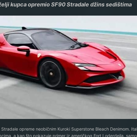
 želji kupca opremio SF90 Stradale džins sedištima
F90 Stradale opreme neobičnim Kuroki Superstone Bleach Denimom. Ita
upcima, a kao što pokazuje primer iz američkog Fort Loderdejla, samo