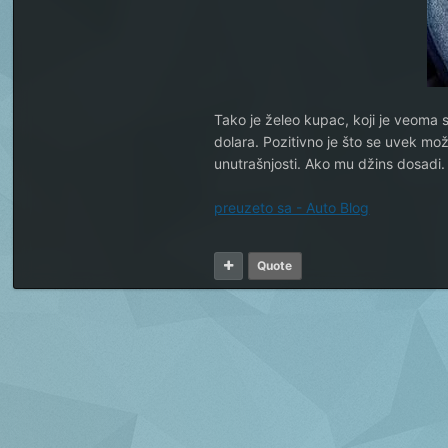
Tako je želeo kupac, koji je veoma 
dolara. Pozitivno je što se uvek može 
unutrašnjosti. Ako mu džins dosadi.
preuzeto sa - Auto Blog
Quote