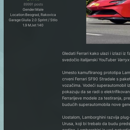
89991 posts
Gender:
Male
Location:
Beograd, Rakovica
Garage:
Giulia 2.0 Sprint / Stilo
1.9 MJet 140
Gledati Ferrari kako ulazi i izlazi i
svedočio italijanski YouTuber
Varryx
Umesto kamufliranog prototipa Lamb
crveni Ferrari SF90 Stradale s paketo
vozačima. Vodeći superautomobil iz
pokazuju da se radi o elektrifikovano
Ferrarijeve modele za testiranja, p
budućih superautomobila nove gene
Uostalom, Lamborghini razvija plug
Urusa, koji bi trebalo da budu pred
godine. Lamborghini je već potvrdio