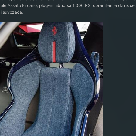
dale Asseto Firoano, plug-in hibrid sa 1.000 KS, opremljen je džins sed
 i suvozača.