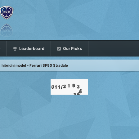
Leaderboard
Our Picks
 hibridni model - Ferrari SF90 Stradale