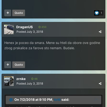
Quote
1
DraganUS
450
Posted
July 3, 2018
Henex je poceo da smara. Mene su hteli da obore ove godine
zbog prskalice za farove sto nemam. Budale.
Quote
zrnke
46
Posted
July 3, 2018
On 7/2/2018 at 9:10 PM,
totti
said: