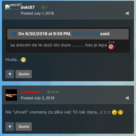
deki87
7
Posted
July 1, 2018
On 6/30/2018 at 9:59 PM,
bole-stilo.jtd
said:
sa srecom da te sluzi sto duze .......... bas je lepa
.
Hvala...
Quote
neshaoct
9792
Posted
July 2, 2018
Ne ''uhvati'' vremena za slike već 10-tak dana...c c c
Quote