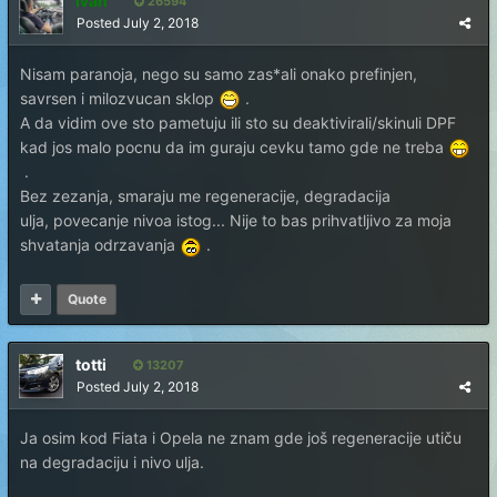
Ivan
26594
Posted
July 2, 2018
Nisam paranoja, nego su samo zas*ali onako prefinjen,
savrsen i milozvucan sklop
.
A da vidim ove sto pametuju ili sto su deaktivirali/skinuli DPF
kad jos malo pocnu da im guraju cevku tamo gde ne treba
.
Bez zezanja, smaraju me regeneracije, degradacija
ulja, povecanje nivoa istog... Nije to bas prihvatljivo za moja
shvatanja odrzavanja
.
Quote
totti
13207
Posted
July 2, 2018
Ja osim kod Fiata i Opela ne znam gde još regeneracije utiču
na degradaciju i nivo ulja.