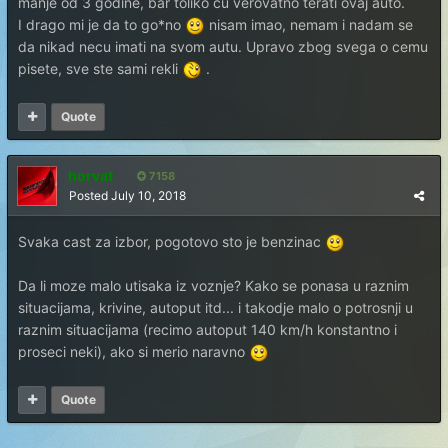
manje od 3 godine, bar toliko cu verovatno terati ovaj auto.
I drago mi je da to go*no
nisam imao, nemam i nadam se
da nikad necu imati na svom autu. Upravo zbog svega o cemu
pisete, sve ste sami rekli
.
Quote
horvat
7158
Posted
July 10, 2018
Svaka cast za izbor, pogotovo sto je benzinac
Da li moze malo utisaka iz voznje? Kako se ponasa u raznim
situacijama, krivine, autoput itd... i takodje malo o potrosnji u
raznim situacijama (recimo autoput 140 km/h konstantno i
proseci neki), ako si merio naravno
Quote