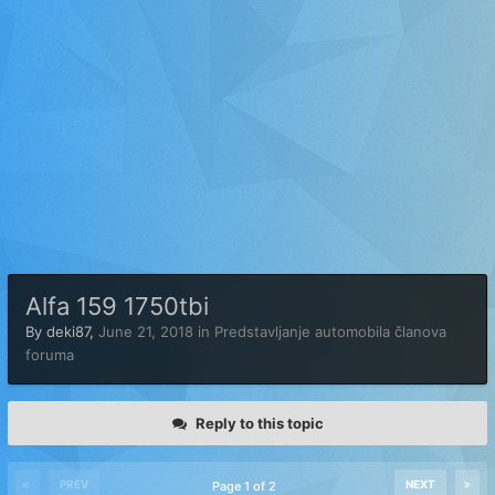
Alfa 159 1750tbi
By
deki87
,
June 21, 2018
in
Predstavljanje automobila članova
foruma
Reply to this topic
PREV
NEXT
Page 1 of 2