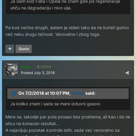
Ja osim kod Fiata i Opela ne znam gde još regeneracije
utiču na degradaciju i nivo ulja.
Pa kod većine drugih, sistem je rešen tako da ne koristi gorivo
već neku drugu tečnost. Verovatno i zbog toga.
Quote
Ivan
26594
Posted
July 3, 2018
On 7/2/2018 at 10:07 PM,
dekirs
said:
Ja koliko znam i sada se mere izduvni gasovi.
Mere se, takodje par puta prosao bez problema, ali kao i da ne
uticu na konacan rezultat...
A najavljuju pocetak kontrole istih, sada vec verovatno za