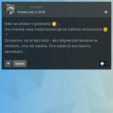
Ivan
26594
Posted
July 2, 2018
Neki ne uhvate ni godinama
...
Ovo krenula neka moda konverzije sa traktora na benzince
?
Sa srecom, da te lepo sluzi - ako stignes pisi iskustva sa
motorom, zivo me zanima. Ovo ostalo je sve odavno
sazvakano...
Quote
1