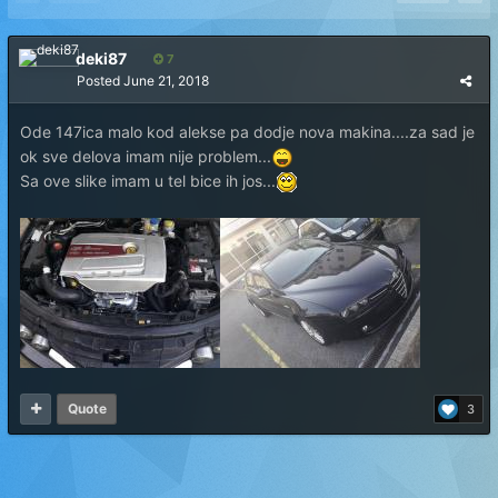
deki87
7
Posted
June 21, 2018
Ode 147ica malo kod alekse pa dodje nova makina....za sad je
ok sve delova imam nije problem...
Sa ove slike imam u tel bice ih jos...
Quote
3