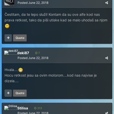
Posted
June 22, 2018
Čestitam, da te lepo služi! Kontam da su ove alfe kod nas
prava retkost, tako da piši utiske kad se malo uhodaš sa njom
Quote
deki87
7
Posted
June 22, 2018
Hvala....
Hocu retkost jesu sa ovim motorom....kod nas najvise je
dizela....
Quote
Stilisa
313
Posted
June 22, 2018