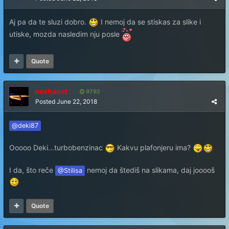
Aj pa da te sluzi dobro.
I nemoj da se stiskas za slike i
utiske, mozda nasledim nju posle
Quote
neshaoct
9792
Posted
June 22, 2018
@deki87
Ooooo Deki...turbobenzinac
Kakvu plafonjeru ima?
I da, što reče
nemoj da štediš na slikama, daj jooooš
@Stilisa
Quote