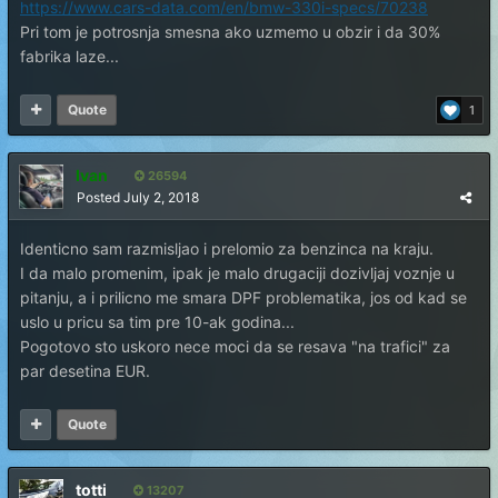
https://www.cars-data.com/en/bmw-330i-specs/70238
Pri tom je potrosnja smesna ako uzmemo u obzir i da 30%
fabrika laze...
Quote
1
Ivan
26594
Posted
July 2, 2018
Identicno sam razmisljao i prelomio za benzinca na kraju.
I da malo promenim, ipak je malo drugaciji dozivljaj voznje u
pitanju, a i prilicno me smara DPF problematika, jos od kad se
uslo u pricu sa tim pre 10-ak godina...
Pogotovo sto uskoro nece moci da se resava "na trafici" za
par desetina EUR.
Quote
totti
13207