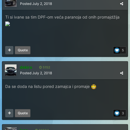
Posted
July 2, 2018
Ti si ivane sa tim DPF-om veća paranoja od onih promajdžija
Quote
5
dekirs
5152
Posted
July 2, 2018
Da se doda na listu pored zamajca i promaje
Quote
3