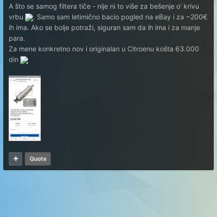
A što se samog filtera tiče - nije ni to više za bešenje o' krivu
vrbu
. Samo sam letimično bacio pogled na eBay i za ~200€
ih ima. Ako se bolje potraži, siguran sam da ih ima i za manje
para.
Za mene konkretno nov i originalan u Citroenu košta 63.000
din
Quote