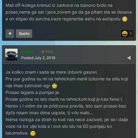
Mali off-kolega krenuo iz zarkova na banovo brdo na
posao,nema ga sat i jace,zovem ga da ga pitam sta se desava
a on stigao do surcina,kaze regenerise astru na autoputu
Quote
1
dekirs
5152
Posted
July 2, 2018
Ja koliko znam i sada se mere izduvni gasovi.
Pre par godina su mi na tehnickom merili izduvne na stilu koji
nije imao zatvoren egr
Prosao lagano a purnjao je.
Prosle godine mi isto merili na tehnickom koji je kao fensi (
Henex ) i vidim da se pridrzava pravila, isto sam prosao bez
dpfa nisam imao dima uopste, tj vrlo malo...
Nema razloga za strah to kod nas nece zaziveti, jer se i dalje
voze na loz ulje kola a i ova sto idu na ED purnjaju ko
lokomotive.