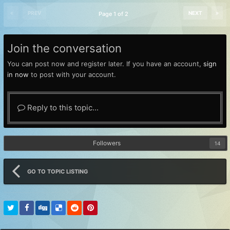
PREV
NEXT
Page 1 of 2
Join the conversation
You can post now and register later. If you have an account,
sign
in now
to post with your account.
Reply to this topic...
Followers
14
GO TO TOPIC LISTING