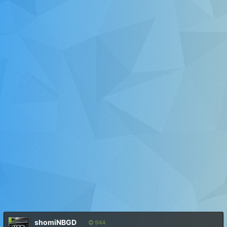
shomiNBGD
944