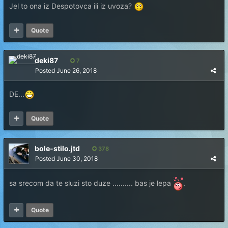
Jel to ona iz Despotovca ili iz uvoza?
Quote
deki87
7
Posted
June 26, 2018
DE...
Quote
bole-stilo.jtd
378
Posted
June 30, 2018
sa srecom da te sluzi sto duze .......... bas je lepa
.
Quote