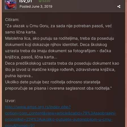
ISV_01
5220
Posted
June 3, 2019
Citiram:
"Za ulazak u Crnu Goru, za sada nije potreban pasoš, već
samo lična karta.
Maloletna lica, ako putuju sa roditeljima, treba da poseduju
dokument koji dokazuje njihov identitet. Deca školskog
uzrasta treba da imaju dokument sa fotografijom - đačka
knjižica, pasoš, lična karta...
Deca predškolskog uzrasta treba da poseduju dokument kao
što je izvod iz matične knjige rođenih, zdravstvena knjižica,
putna isprava..
Ukoliko dete putuje bez roditelja odnosno staratelja
preporučuje se pisana i overena saglasnost oba roditelja."
Izvor:
http://www.amss.org.rs/index.php?
option=com_content&view=article&catid=79%3Asaobraajni-
propisi&id=224%3Aukoliko-putujete-automobilom-u-crnu-
goru&Itemid=91