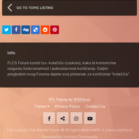
GO TO TOPIC LISTING
Info
FLCS Forum koristi tzv. kolačiće (cookies), kako bi korisnicima
osigurao funkcionalnost i jednostavnost korišćenja. Daljim
pregledom ovog Foruma dajete svoj pristanak za korišćenje "kolačića".
IPS Theme
by
IPSFocus
Theme
Privacy Policy
Contact Us
Fiat-Lancia Club Serbia Forum © All rights reserved/Sva prava zadržana
Powered by Invision Community