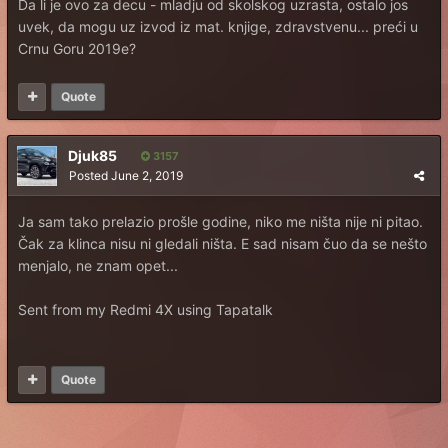
Da li je ovo za decu - mladju od skolskog uzrasta, ostalo jos
uvek, da mogu uz izvod iz mat. knjige, zdravstvenu... preći u
Crnu Goru 2019e?
Quote
Djuk85
3157
Posted
June 2, 2019
Ja sam tako prelazio prošle godine, niko me ništa nije ni pitao.
Čak za klinca nisu ni gledali ništa. E sad nisam čuo da se nešto
menjalo, ne znam opet...
Sent from my Redmi 4X using Tapatalk
Quote