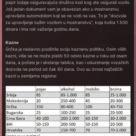
papir izdaje osiguravajuće društvo kod kog ste osigurali vozilo.
Još jedan dokument vam je obavezan ako u inostranstvu
upravljate automobilom koji se ne vodi na vas. To je ''dozvola
za upravljanje tuđim vozilom u inostranstvu'', koja košta 1.500
dinara i ima rok važenja godinu dana.
Kazne
Grčka je nedavno pooštrila svoju kaznenu politiku. Osim viših
kazni, više se ne može platiti 50 odsto kazne u roku od osam
dana, a počelo je i skidanje tablica, kao i oduzimanje vozačkih
dozvola na period od čak 60 dana. Ovo su iznosi najčešćih
kazni u zemljama regiona: