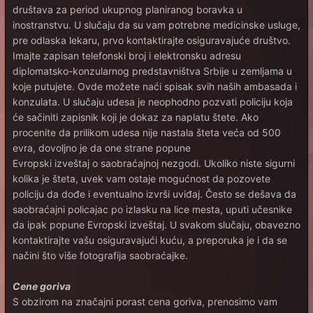
društava za period ukupnog planiranog boravka u
inostranstvu. U slučaju da su vam potrebne medicinske usluge,
pre odlaska lekaru, prvo kontaktirajte osiguravajuće društvo.
Imajte zapisan telefonski broj i elektronsku adresu
diplomatsko-konzularnog predstavništva Srbije u zemljama u
koje putujete. Ovde možete naći spisak svih naših ambasada i
konzulata. U slučaju udesa je neophodno pozvati policiju koja
će sačiniti zapisnik koji je dokaz za naplatu štete. Ako
procenite da prilikom udesa nije nastala šteta veća od 500
evra, dovoljno je da one strane popune
Evropski izveštaj o saobraćajnoj nezgodi. Ukoliko niste sigurni
kolika je šteta, uvek vam ostaje mogućnost da pozovete
policiju da dođe i eventualno izvrši uviđaj. Često se dešava da
saobraćajni policajac po izlasku na lice mesta, uputi učesnike
da ipak popune Evropski izveštaj. U svakom slučaju, obavezno
kontaktirajte vašu osiguravajući kuću, a preporuka je i da se
načini što više fotografija saobraćajke.
Cene goriva
S obzirom na značajni porast cena goriva, prenosimo vam