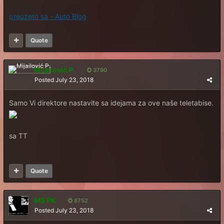
preuzeto sa - Auto Blog
Quote
Mijailović P.
3790
Posted
July 23, 2018
Samo Vi direktore nastavite sa idejama za ove naše teletabise.
sa TT
Quote
MS PK
8752
Posted
July 23, 2018