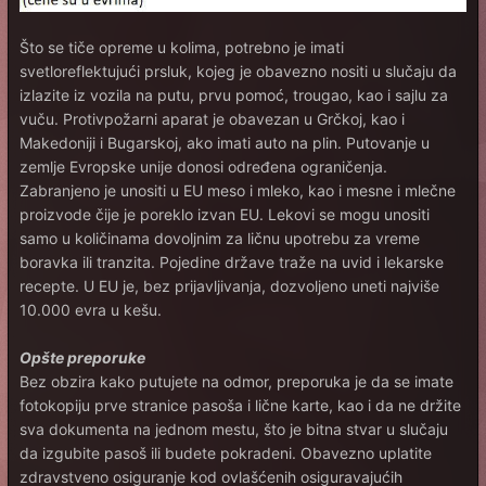
Što se tiče opreme u kolima, potrebno je imati
svetloreflektujući prsluk, kojeg je obavezno nositi u slučaju da
izlazite iz vozila na putu, prvu pomoć, trougao, kao i sajlu za
vuču. Protivpožarni aparat je obavezan u Grčkoj, kao i
Makedoniji i Bugarskoj, ako imati auto na plin. Putovanje u
zemlje Evropske unije donosi određena ograničenja.
Zabranjeno je unositi u EU meso i mleko, kao i mesne i mlečne
proizvode čije je poreklo izvan EU. Lekovi se mogu unositi
samo u količinama dovoljnim za ličnu upotrebu za vreme
boravka ili tranzita. Pojedine države traže na uvid i lekarske
recepte. U EU je, bez prijavljivanja, dozvoljeno uneti najviše
10.000 evra u kešu.
Opšte preporuke
Bez obzira kako putujete na odmor, preporuka je da se imate
fotokopiju prve stranice pasoša i lične karte, kao i da ne držite
sva dokumenta na jednom mestu, što je bitna stvar u slučaju
da izgubite pasoš ili budete pokradeni. Obavezno uplatite
zdravstveno osiguranje kod ovlašćenih osiguravajućih