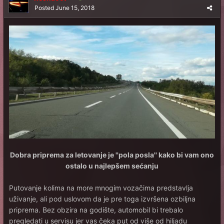
Posted
June 15, 2018
Dobra priprema za letovanje je ''pola posla'' kako bi vam ono
ostalo u najlepšem sećanju
Putovanje kolima na more mnogim vozačima predstavlja
uživanje, ali pod uslovom da je pre toga izvršena ozbiljna
priprema. Bez obzira na godište, automobil bi trebalo
pregledati u servisu jer vas čeka put od više od hiljadu