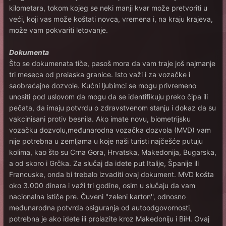
kilometara, tokom kojeg se neki manji kvar može pretvoriti u
veći, koji vas može koštati novca, vremena i, na kraju krajeva,
može vam pokvariti letovanje.
Dokumenta
Što se dokumenata tiče, pasoš mora da vam traje još najmanje
tri meseca od prelaska granice. Isto važi i za vozačke i
saobraćajne dozvole. Kućni ljubimci se mogu privremeno
unositi pod uslovom da mogu da se identifikuju preko čipa ili
pečata, da imaju potvrdu o zdravstvenom stanju i dokaz da su
vakcinisani protiv besnila. Ako imate novu, biometrijsku
vozačku dozvolu,međunarodna vozačka dozvola (MVD) vam
nije potrebna u zemljama u koje naši turisti najčešće putuju
kolima, kao što su Crna Gora, Hrvatska, Makedonija, Bugarska,
a od skoro i Grčka. Za slučaj da idete put Italije, Španije ili
Francuske, onda bi trebalo izvaditi ovaj dokument. MVD košta
oko 3.000 dinara i važi tri godine, osim u slučaju da vam
nacionalna ističe pre. Čuveni ''zeleni karton'', odnosno
međunarodna potvrda osiguranja od autoodgovornosti,
potrebna je ako idete ili prolazite kroz Makedoniju i BiH. Ovaj