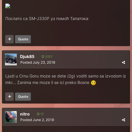
Послато са SM-J330F уз помоћ Тапатока
Quote
Djuk85
3157
Posted
July 23, 2018
Ljudi u Crnu Goru moze se dete (2g) voditi samo sa izvodom iz
mkr... Zanima me moze li se ici preko Bosne
Quote
nitro
17
Posted
June 2, 2019