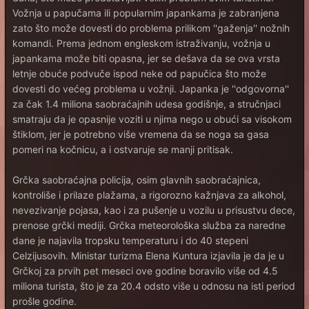
Vožnja u papučama ili popularnim japankama je zabranjena
zato što može dovesti do problema prilikom ''gaženja'' nožnih
komandi. Prema jednom engleskom istraživanju, vožnja u
japankama može biti opasna, jer se dešava da se ova vrsta
letnje obuće podvuče ispod neke od papučica što može
dovesti do većeg problema u vožnji. Japanka je ''odgovorna''
za čak 1.4 miliona saobraćajnih udesa godišnje, a stručnjaci
smatraju da je opasnije voziti u njima nego u obući sa visokom
štiklom, jer je potrebno više vremena da se noga sa gasa
pomeri na kočnicu, a i ostvaruje se manji pritisak.
Grčka saobraćajna policija, osim glavnih saobraćajnica,
kontroliše i prilaze plažama, a rigorozno kažnjava za alkohol,
nevezivanje pojasa, kao i za pušenje u vozilu u prisustvu dece,
prenose grčki mediji. Grčka meteorološka služba za naredne
dane je najavila tropsku temperaturu i do 40 stepeni
Celzijusovih. Ministar turizma Elena Kuntura izjavila je da je u
Grčkoj za prvih pet meseci ove godine boravilo više od 4.5
miliona turista, što je za 20.4 odsto više u odnosu na isti period
prošle godine.