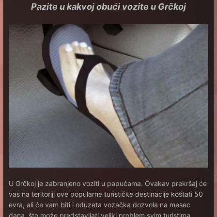
Pazite u kakvoj obući vozite u Grčkoj
U Grčkoj je zabranjeno voziti u papučama. Ovakav prekršaj će
vas na teritoriji ove popularne turističke destinacije koštati 50
evra, ali će vam biti i oduzeta vozačka dozvola na mesec
dana, što može predstavljati veliki problem svim turistima.