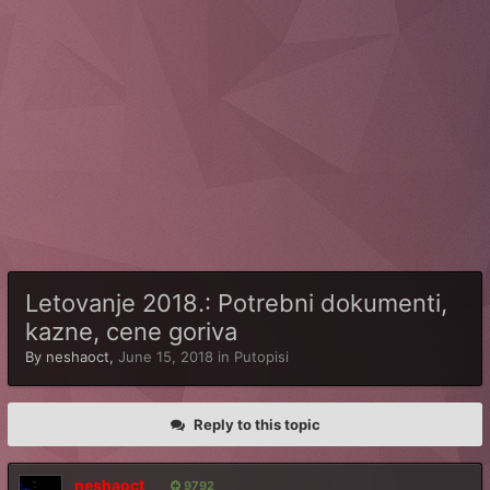
Letovanje 2018.: Potrebni dokumenti,
kazne, cene goriva
By
neshaoct
,
June 15, 2018
in
Putopisi
Reply to this topic
neshaoct
9792