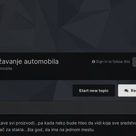
ržavanje automobila
Sign in to follow this
omobila
Start new topic
Re
ave svi proizvodi...pa kada neko bude hteo da vidi koja sve sredstv
i čistač za stakla...šta god, da ima na jednom mestu.