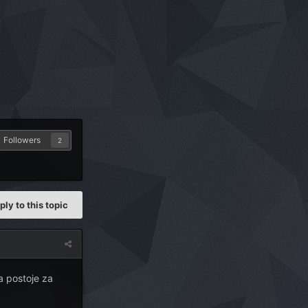
Followers
2
ply to this topic
a postoje za