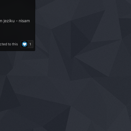
m jeziku - nisam
ted to this
1