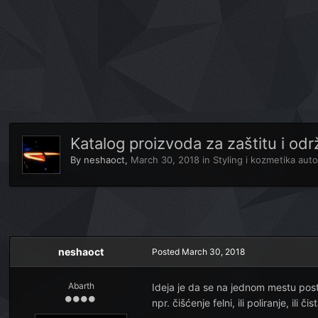
Katalog proizvoda za zaštitu i od
By
neshaoct
,
March 30, 2018
in
Styling i kozmetika aut
neshaoct
Posted
March 30, 2018
Abarth
Ideja je da se na jednom mestu post
npr. čišćenje felni, ili poliranje, il