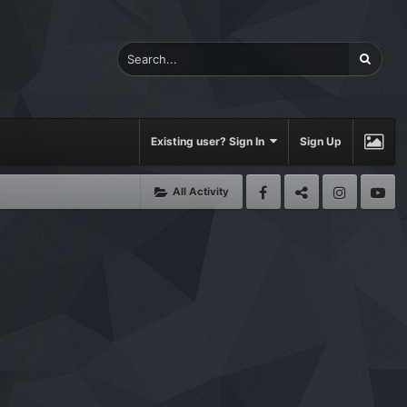
Existing user? Sign In
Sign Up
All Activity