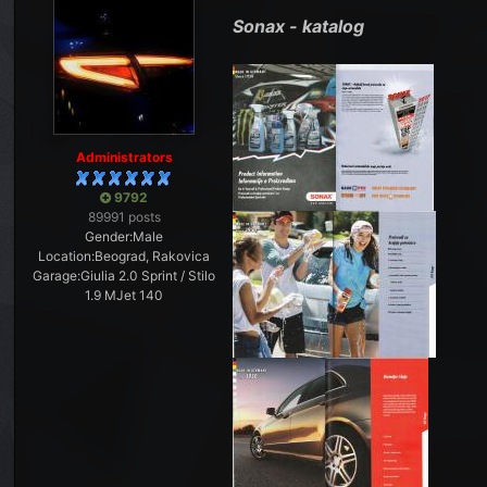
Sonax - katalog
Administrators
9792
89991 posts
Gender:
Male
Location:
Beograd, Rakovica
Garage:
Giulia 2.0 Sprint / Stilo
1.9 MJet 140