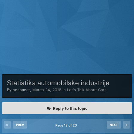
Statistika automobilske industrije
By
neshaoct
,
March 24, 2018
in
Let's Talk About Cars
Reply to this topic
PREV
NEXT
Page 18 of 20