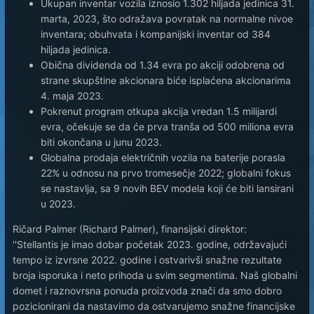
Ukupan inventar vozila iznosio 1.302 hiljada jedinica 31.
marta, 2023, što odražava povratak na normalne nivoe
inventara; obuhvata i kompanijski inventar od 384
hiljada jedinica.
Obična dividenda od 1.34 evra po akciji odobrena od
strane skupštine akcionara biće isplaćena akcionarima
4. maja 2023.
Pokrenut program otkupa akcija vredan 1.5 milijardi
evra, očekuje se da će prva tranša od 500 miliona evra
biti okončana u junu 2023.
Globalna prodaja električnih vozila na baterije porasla
22% u odnosu na prvo tromesečje 2022; globalni fokus
se nastavlja, sa 9 novih BEV modela koji će biti lansirani
u 2023.
Ričard Palmer (Richard Palmer), finansijski direktor:
''Stellantis je imao dobar početak 2023. godine, održavajući
tempo iz izvrsne 2022. godine i ostvarivši snažne rezultate
broja isporuka i neto prihoda u svim segmentima. Naš globalni
domet i raznovrsna ponuda proizvoda znači da smo dobro
pozicionirani da nastavimo da ostvarujemo snažne financijske