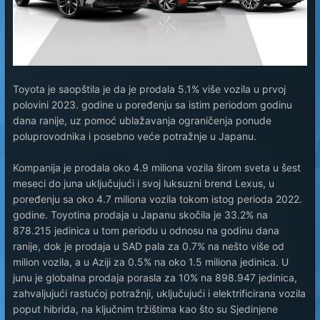
Toyota je saopštila je da je prodala 5.1% više vozila u prvoj
polovini 2023. godine u poređenju sa istim periodom godinu
dana ranije, uz pomoć ublažavanja ograničenja ponude
poluprovodnika i posebno veće potražnje u Japanu.
Kompanija je prodala oko 4.9 miliona vozila širom sveta u šest
meseci do juna uključujući i svoj luksuzni brend Lexus, u
poređenju sa oko 4.7 miliona vozila tokom istog perioda 2022.
godine. Toyotina prodaja u Japanu skočila je 33.2% na
878.215 jedinica u tom periodu u odnosu na godinu dana
ranije, dok je prodaja u SAD pala za 0.7% na nešto više od
milion vozila, a u Aziji za 0.5% na oko 1.5 miliona jedinica. U
junu je globalna prodaja porasla za 10% na 898.947 jedinica,
zahvaljujući rastućoj potražnji, uključujući i elektrificirana vozila
poput hibrida, na ključnim tržištima kao što su Sjedinjene