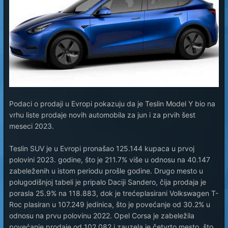
Podaci o prodaji u Evropi pokazuju da je Teslin Model Y bio na
vrhu liste prodaje novih automobila za jun i za prvih šest
meseci 2023.
Teslin SUV je u Evropi pronašao 125.144 kupaca u prvoj
polovini 2023. godine, što je 211.7% više u odnosu na 40.147
zabeleženih u istom periodu prošle godine. Drugo mesto u
polugodišnjoj tabeli je pripalo Daciji Sandero, čija prodaja je
porasla 25.9% na 118.883, dok je trećeplasirani Volkswagen T-
Roc plasiran u 107.249 jedinica, što je povećanje od 30.2% u
odnosu na prvu polovinu 2022. Opel Corsa je zabeležila
povećanje prodaje od 102.082 i zauzela je četvrto mesto, što