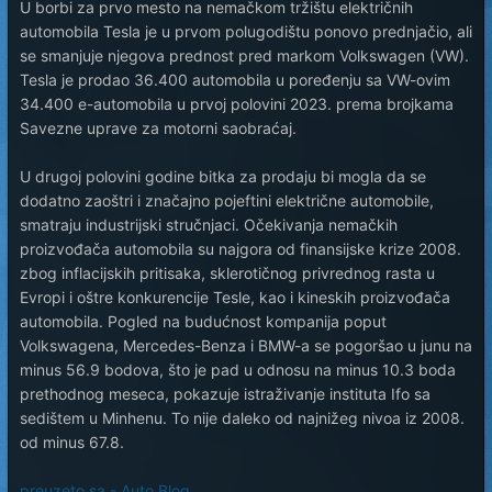
U borbi za prvo mesto na nemačkom tržištu električnih
automobila Tesla je u prvom polugodištu ponovo prednjačio, ali
se smanjuje njegova prednost pred markom Volkswagen (VW).
Tesla je prodao 36.400 automobila u poređenju sa VW-ovim
34.400 e-automobila u prvoj polovini 2023. prema brojkama
Savezne uprave za motorni saobraćaj.
U drugoj polovini godine bitka za prodaju bi mogla da se
dodatno zaoštri i značajno pojeftini električne automobile,
smatraju industrijski stručnjaci. Očekivanja nemačkih
proizvođača automobila su najgora od finansijske krize 2008.
zbog inflacijskih pritisaka, sklerotičnog privrednog rasta u
Evropi i oštre konkurencije Tesle, kao i kineskih proizvođača
automobila. Pogled na budućnost kompanija poput
Volkswagena, Mercedes-Benza i BMW-a se pogoršao u junu na
minus 56.9 bodova, što je pad u odnosu na minus 10.3 boda
prethodnog meseca, pokazuje istraživanje instituta Ifo sa
sedištem u Minhenu. To nije daleko od najnižeg nivoa iz 2008.
od minus 67.8.
preuzeto sa - Auto Blog