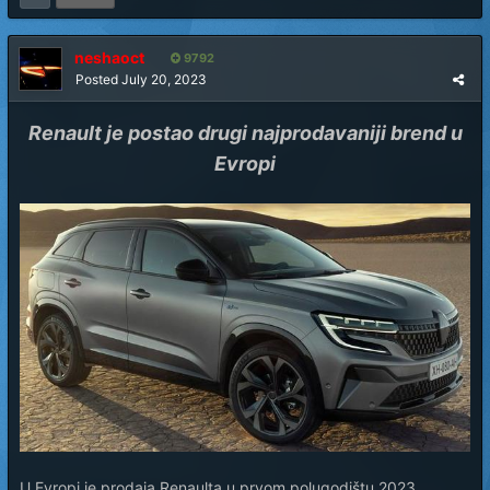
neshaoct
9792
Posted
July 20, 2023
Renault je postao drugi najprodavaniji brend u
Evropi
U Evropi je prodaja Renaulta u prvom polugodištu 2023.