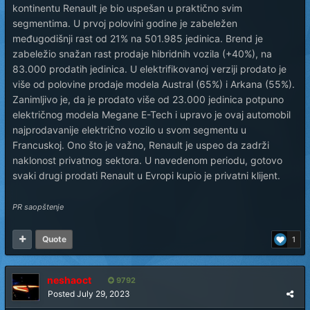
kontinentu Renault je bio uspešan u praktično svim
segmentima. U prvoj polovini godine je zabeležen
međugodišnji rast od 21% na 501.985 jedinica. Brend je
zabeležio snažan rast prodaje hibridnih vozila (+40%), na
83.000 prodatih jedinica. U elektrifikovanoj verziji prodato je
više od polovine prodaje modela Austral (65%) i Arkana (55%).
Zanimljivo je, da je prodato više od 23.000 jedinica potpuno
električnog modela Megane E-Tech i upravo je ovaj automobil
najprodavanije električno vozilo u svom segmentu u
Francuskoj. Ono što je važno, Renault je uspeo da zadrži
naklonost privatnog sektora. U navedenom periodu, gotovo
svaki drugi prodati Renault u Evropi kupio je privatni klijent.
PR saopštenje
Quote
1
neshaoct
9792
Posted
July 29, 2023