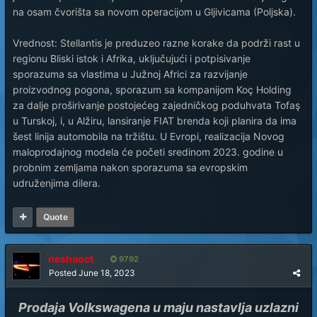
na osam čvorišta sa novom operacijom u Gljivicama (Poljska).
Vrednost: Stellantis je preduzeo razne korake da podrži rast u
regionu Bliski istok i Afrika, uključujući i potpisivanje
sporazuma sa vlastima u Južnoj Africi za razvijanje
proizvodnog pogona, sporazum sa kompanijom Koç Holding
za dalje proširivanje postojećeg zajedničkog poduhvata Tofaş
u Turskoj, i, u Alžiru, lansiranje FIAT brenda koji planira da ima
šest linija automobila na tržištu. U Evropi, realizacija Novog
maloprodajnog modela će početi sredinom 2023. godine u
probnim zemljama nakon sporazuma sa evropskim
udruženjima dilera.
Quote
neshaoct
9792
Posted
June 18, 2023
Prodaja Volkswagena u maju nastavlja uzlazni