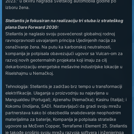
2023.'' u okviru nagrada Svetskog automobila godine po
izboru žena.
Stellantis je fokusiran na realizaciju tri stuba iz strateškog
plana Dare Forward 2030:
Stellantis je naglasio svoju posvećenost globalnoj rodnoj
ravnopravnosti usvajanjem principa Ujedinjenih nacija za
osnaživanje žena. Na putu ka karbonskoj neutralnosti,
kompanija je potpisala obavezujući ugovor sa Vulcan-om za
razvoj novih geotermalnih projekata koji imaju za cilj
dekarbonizaciju energetske mešavine industrijske lokacije u
Riselshajmu u Nemačkoj.
Tehnologija: Stellantis je zadržao brz tempo u transformaciji
elektrifikacije. Ulaganja u proizvodnju su najavljena u
Mangualdeu (Portugal); Ajzenahu (Nemačka); Kasinu (Italija); i
Kokomu (Indijana, SAD). Nastavljajući da gradi svoju mrežu
partnerstava kako bi obezbedila snabdevanje neophodnim
materijalima za baterije, Kompanija je potpisala strateške
ugovore sa McEven Copper, Terrafame i Element 25. Stellantis
je takođe proširio svoju mrežu razvoja softvera i inženjeringa