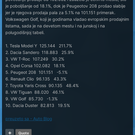
je poboljšanje od 18.1%, dok je Peugeotov 208 prošao slabije
jer je njegova prodaja pala za 5.1% na 101.151 primerak.
Volkswagen Golf, koji je godinama vladao evropskim prodajnim
listama, sada je na devetom mestu i na junskoj i na
polugodišnjoj tabeli.
1. Tesla Model Y 125.144 211.7%
2. Dacia Sandero 118.883 25.9%
3. VW T-Roc 107.249 30.2%
4. Opel Corsa 102.082 18.1%
5. Peugeot 208 101.151 -5.1%
6. Renault Clio 96.135 43.3%
7. Toyota Yaris Cross 90.135 48.4%
8. VW Tiguan 88.020 46.1%
9. VW Golf 85.730 -1.3%
10. Dacia Duster 82.813 19.5%
preuzeto sa - Auto Blog
Quote