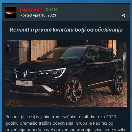
neshaoct
9792
Posted
April 30, 2023
Renault u prvom kvartalu bolji od očekivanja
Renault je u objavljenim tromesečnim rezultatima za 2023.
godinu premašio tržišna očekivanja. Grupa je kao razlog
povećanja prihoda navela povećanu prodaju i više cene vozila.