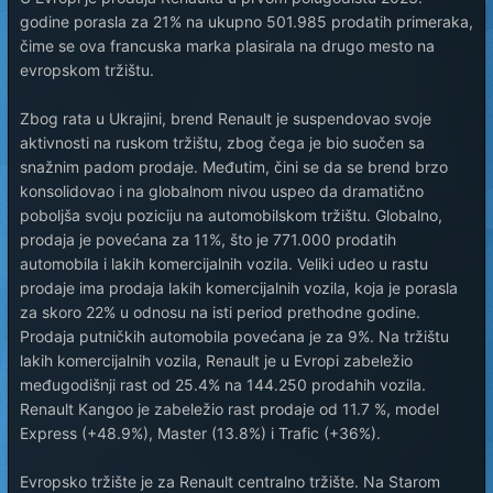
godine porasla za 21% na ukupno 501.985 prodatih primeraka,
čime se ova francuska marka plasirala na drugo mesto na
evropskom tržištu.
Zbog rata u Ukrajini, brend Renault je suspendovao svoje
aktivnosti na ruskom tržištu, zbog čega je bio suočen sa
snažnim padom prodaje. Međutim, čini se da se brend brzo
konsolidovao i na globalnom nivou uspeo da dramatično
poboljša svoju poziciju na automobilskom tržištu. Globalno,
prodaja je povećana za 11%, što je 771.000 prodatih
automobila i lakih komercijalnih vozila. Veliki udeo u rastu
prodaje ima prodaja lakih komercijalnih vozila, koja je porasla
za skoro 22% u odnosu na isti period prethodne godine.
Prodaja putničkih automobila povećana je za 9%. Na tržištu
lakih komercijalnih vozila, Renault je u Evropi zabeležio
međugodišnji rast od 25.4% na 144.250 prodahih vozila.
Renault Kangoo je zabeležio rast prodaje od 11.7 %, model
Express (+48.9%), Master (13.8%) i Trafic (+36%).
Evropsko tržište je za Renault centralno tržište. Na Starom