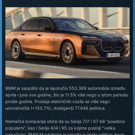
BMW je saopštio da je isporučio 553.369 automobila između
aprila i juna ove godine, što je 11.5% više nego u istom periodu
prošle godine. Prodaja električnih vozila se više nego
udvostručila (+150.7%), dostigavši 77.948 jedinica.
Nemačka kompanija ističe da su Serija 7/i7 i X7 bili ''posebno
popularni'', kao i Serija 4/i4 i X5 za kojima postoji ''velika
potražnja''. BMW M odeljenje je takođe je imalo odličan drugi