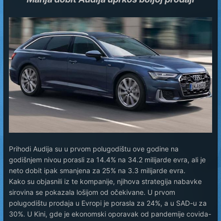
Prihodi Audija su u prvom polugodištu ove godine na
godišnjem nivou porasli za 14.4% na 34.2 milijarde evra, ali je
neto dobit ipak smanjena za 25% na 3.3 milijarde evra.
Kako su objasnili iz te kompanije, njihova strategija nabavke
sirovina se pokazala lošijom od očekivane. U prvom
polugodištu prodaja u Evropi je porasla za 24%, a u SAD-u za
30%. U Kini, gde je ekonomski oporavak od pandemije covida-