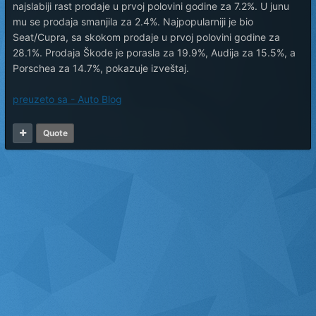
najslabiji rast prodaje u prvoj polovini godine za 7.2%. U junu
mu se prodaja smanjila za 2.4%. Najpopularniji je bio
Seat/Cupra, sa skokom prodaje u prvoj polovini godine za
28.1%. Prodaja Škode je porasla za 19.9%, Audija za 15.5%, a
Porschea za 14.7%, pokazuje izveštaj.
preuzeto sa - Auto Blog
Quote