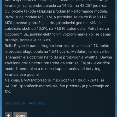
kvartal jer su isporuke porasle za 14.5%, na 48.257 jedinica.
Ovi brojevi takođe uključuju prodaju M Performance modela.
BMW ističe modele M2 i XM, a predviđa se da će i5 M60 i i7
M70 povećati potražnju u drugoj polovini godine. MINI je
zabeležio skok od 10.2%, na 71.816 automobila. Potražnja za
Cooperom SE, jedinim električnim vozilom marke koji se danas
prodaje, porasla je za 8.8%.
Rolls-Royce je pao u drugom kvartalu, ali samo za 1.7% pošto
je prodaja blago opala na 1.541 vozilo. Međutim, to nije veliko
iznenađenje s obzirom na to da je proizvodnja Wraitha i Dawna
završena dok Spectre tek treba da startuje. Taj prvi električni
model brenda biće u rukama kupaca počev od četvrtog
kvartala ove godine.
Na kraju, BMW Motorrad je imao pozitivan drugi kvartal sa
64.936 isporučenih motocikala, što predstavlja povećanje od
8%.
preuzeto sa - Auto Blog
Quote