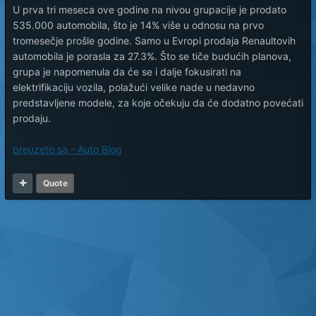
U prva tri meseca ove godine na nivou grupacije je prodato
535.000 automobila, što je 14% više u odnosu na prvo
tromesečje prošle godine. Samo u Evropi prodaja Renaultovih
automobila je porasla za 27.3%. Što se tiče budućih planova,
grupa je napomenula da će se i dalje fokusirati na
elektrifikaciju vozila, polažući velike nade u nedavno
predstavljene modele, za koje očekuju da će dodatno povećati
prodaju.
preuzeto sa - Auto Blog
Quote