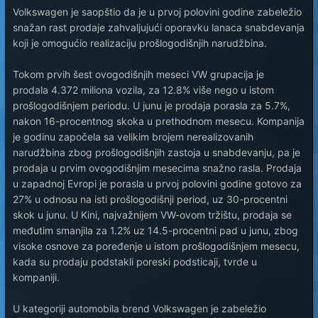
Volkswagen je saopštio da je u prvoj polovini godine zabeležio
snažan rast prodaje zahvaljujući oporavku lanaca snabdevanja
koji je omogućio realizaciju prošlogodišnjih narudžbina.
Tokom prvih šest ovogodišnjih meseci VW grupacija je
prodala 4.372 miliona vozila, za 12.8% više nego u istom
prošlogodišnjem periodu. U junu je prodaja porasla za 5.7%,
nakon 16-procentnog skoka u prethodnom mesecu. Kompanija
je godinu započela sa velikim brojem nerealizovanih
narudžbina zbog prošlogodišnjih zastoja u snabdevanju, pa je
prodaja u prvim ovogodišnjim mesecima snažno rasla. Prodaja
u zapadnoj Evropi je porasla u prvoj polovini godine gotovo za
27% u odnosu na isti prošlogodišnji period, uz 30-procentni
skok u junu. U Kini, najvažnijem VW-ovom tržištu, prodaja se
međutim smanjila za 1.2% uz 14.5-procentni pad u junu, zbog
visoke osnove za poređenje u istom prošlogodišnjem mesecu,
kada su prodaju podstakli poreski podsticaji, tvrde u
kompaniji.
U kategoriji automobila brend Volkswagen je zabeležio