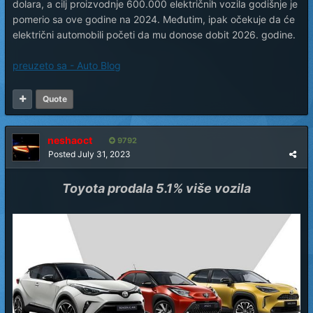
dolara, a cilj proizvodnje 600.000 električnih vozila godišnje je
pomerio sa ove godine na 2024. Međutim, ipak očekuje da će
električni automobili početi da mu donose dobit 2026. godine.
preuzeto sa - Auto Blog
Quote
neshaoct
9792
Posted
July 31, 2023
Toyota prodala 5.1% više vozila