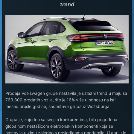
trend
Prodaja Volkswagen grupe nastavila je uzlazni trend u maju sa
763.800 prodatih vozila, što je 16% više u odnosu na isti
mesec prošle godine, saopštava grupa iz Wolfsburga.
Grupa je, zajedno sa svojim konkurentima, bila pogođena
globalnom nestašicom elektronskih komponenti koja se
nastavila u zimu zajedno s posledicama pandemije. U aprilu je