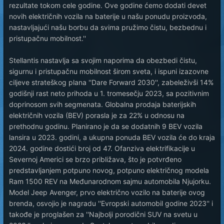
rezultate tokom cele godine. Ove godine ćemo dodati devet
novih električnih vozila na baterije u našu ponudu proizvoda,
nastavljajući našu borbu da svima pružimo čistu, bezbednu i
pristupačnu mobilnost.''
Stellantis nastavlja sa svojim naporima da obezbedi čistu,
sigurnu i pristupačnu mobilnost širom sveta, i ispuni izazovne
ciljeve strateškog plana ''Dare Forward 2030'', zabeleživši 14%
godišnji rast neto prihoda u 1. tromesečju 2023, sa pozitivnim
doprinosom svih segmenata. Globalna prodaja baterijskih
električnih vozila (BEV) porasla je za 22% u odnosu na
prethodnu godinu. Planirano je da se dodatnih 9 BEV vozila
lansira u 2023. godini, a ukupna ponuda BEV vozila će do kraja
2024. godine dostići broj od 47. Ofanziva elektrifikacije u
Severnoj Americi se brzo približava, što je potvrđeno
predstavljanjem potpuno novog, potpuno električnog modela
Ram 1500 REV na Međunarodnom sajmu automobila Njujorku.
Model Jeep Avenger, prvo električno vozilo na baterije ovog
brenda, osvojio je nagradu ''Evropski automobil godine 2023'' i
takođe je proglašen za ''Najbolji porodični SUV na svetu u