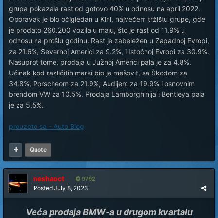
grupa pokazala rast od gotovo 40% u odnosu na april 2022.
Oporavak je bio očigledan u Kini, najvećem tržištu grupe, gde
je prodato 260.200 vozila u maju, što je rast od 11.9% u
odnosu na prošlu godinu. Rast je zabeležen u Zapadnoj Evropi,
za 21.6%, Severnoj Americi za 9.2%, i Istočnoj Evropi za 30.9%.
Nasuprot tome, prodaja u Južnoj Americi pala je za 4.8%.
Učinak kod različitih marki bio je mešovit, sa Škodom za
34.8%, Porscheom za 21.9%, Audijem za 19.9% i osnovnim
brendom VW za 10.5%. Prodaja Lamborghinija i Bentleya pala
je za 5.5%.
preuzeto sa - Auto Blog
Quote
neshaoct
9792
Posted
July 8, 2023
Veća prodaja BMW-a u drugom kvartalu