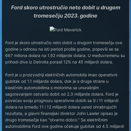
Ford skoro utrostručio neto dobit u drugom
tromesečju 2023. godine
Ford je skoro utrostručio neto dobit u drugom tromesečju ove
godine u odnosu na isti period prošle godine, popevši se sa
667 miliona dolara na 1.92 milijarde dolara. U međuvremenu su
prihodi diva iz Detroita porasli 12% na 45 milijardi dolara.
Ford je u proizvodnji električnih automobila imao operativni
gubitak od 1.1 milijarde dolara, dok je s druge strane u
klasičnim automobilima s motorima sa unurašnjim
sagorevanjem ostvario dobit od 2.3 milijarde dolara. Ford je
povećao svoju prognozu operativne dobiti sa 9 i 11 milijardi
dolara na između 11 i 12 milijardi dolara usred ohrabrujućih
rezultata, a glavni finansijski direktor John Lawler opisao je
drugo tromesečje kao ''stvarno dobro.'' Sa električnim
automobilima Ford ove godine očekuje gubitak od 4.5 milijardi