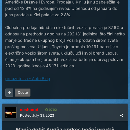
Američke Države i Evropa. Prodaja u Kini u junu zabeležila je
pad od 12.8% na godišnjem nivou. U periodu od januara do
juna prodaja u Kini pala je za 2.8%.
Globalna prodaja hibridnih električnih vozila porasla je 37.6% u
odnosu na prethodnu godinu na 292.131 jedinica, što čini nešto
manje od trećine ukupnog broja vozila prodatih širom sveta
prošlog meseca. U junu, Toyota je prodala 10.191 baterijsko
električno vozilo širom sveta, uključujući i svoj brend Lexus,
čime je ukupan broj prodatih vozila na baterije u prvoj polovini
2023. godine iznosio 46.171 jedinica.
preuzeto sa - Auto Blog
Quote
neshaoct
9792
Posted
July 31, 2023
Manja dobit Audija uprkos boljoj prodaji