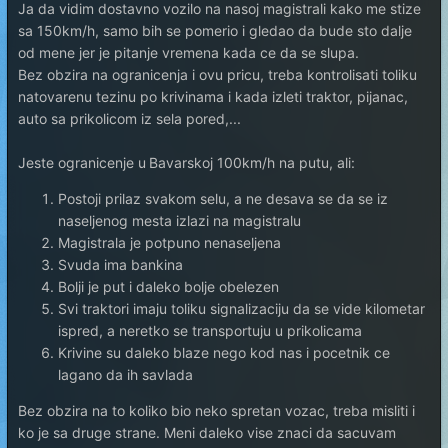
Ja da vidim dostavno vozilo na nasoj magistrali kako me stize
sa 150km/h, samo bih se pomerio i gledao da bude sto dalje
od mene jer je pitanje vremena kada ce da se slupa.
Bez obzira na ogranicenja i ovu pricu, treba kontrolisati toliku
natovarenu tezinu po krivinama i kada izleti traktor, pijanac,
auto sa prikolicom iz sela pored,...
Jeste ogranicenje u
Bavarskoj 100km/h na putu, ali:
Postoji prilaz svakom selu, a ne desava se da se iz
naseljenog mesta izlazi na magistralu
Magistrala je potpuno nenaseljena
Svuda ima bankina
Bolji je put i daleko bolje obelezen
Svi traktori imaju toliku signalizaciju da se vide kilometar
ispred, a neretko se transportuju u prikolicama
Krivine su daleko blaze nego kod nas i pocetnik ce
lagano da ih savlada
Bez obzira na to koliko bio neko spretan vozac, treba misliti i
ko je sa druge strane. Meni daleko vise znaci da sacuvam