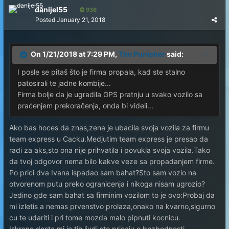
danijel55
936
Posted
January 21, 2018
On 1/21/2018 at 7:29 PM,
The Punisher
said:
I posle se pitaš što je firma propala, kad ste stalno
patosirali te jadne kombije...
Firma bolje da je ugradila GPS pratnju u svako vozilo sa
praćenjem prekoračenja, onda bi videli...
Ako bas hoces da znas,zena je ubacila svoja vozila za firmu
team express u Cacku.Medjutim team express je presao da
radi za aks,sto ona nije prihvatila i povukla svoja vozila.Tako
da tvoj odgovor nema bilo kakve veze sa propadanjem firme.
Po prici dva Ivana ispadao sam bahat?Sto sam vozio na
otvorenom putu preko ogranicenja i nikoga nisam ugrozio?
Jedino gde sam bahat sa firminim vozilom to je ovo:Probaj da
mi izletis a nemas prvenstvo prolaza,onako na kvarno,sigurno
cu te udariti i pri tome mozda malo pipnuti kocnicu.
Iskreno dosta mi je tih ljudi sto pricaju o bezbednosti