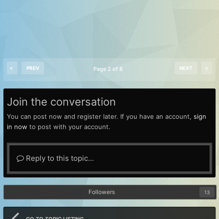
PREV
NEXT
Page 2 of 8
Join the conversation
You can post now and register later. If you have an account,
sign
in now
to post with your account.
Reply to this topic...
Followers
13