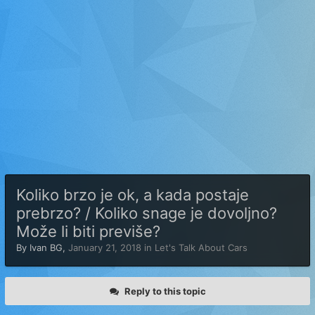
Koliko brzo je ok, a kada postaje
prebrzo? / Koliko snage je dovoljno?
Može li biti previše?
By
Ivan BG
,
January 21, 2018
in
Let's Talk About Cars
Reply to this topic