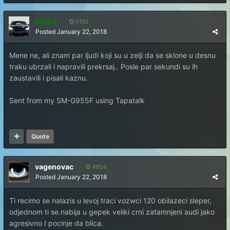
dekirs
5152
Posted
January 22, 2018
Mene ne, ali znam par ljudi koji su u zelji da se sklone u desnu
traku ubrzali i napravili prekrsaj.. Posle par sekundi su ih
zaustavili i pisali kaznu.
Sent from my SM-G955F using Tapatalk
Quote
vagenovac
4934
Posted
January 22, 2018
Ti recimo se nalazis u levoj traci vozwci 120 obilazeci sleper,
odjednom ti se.nabija u gepek veliki crni zatamnjeni audi jako
agresivno I pocinje da blica.