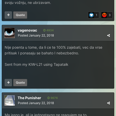
svoju vožnju, ne ubrzavam.
Quote
1
3
vagenovac
4934
Posted
January 22, 2018
Nije poenta u tome, da li ce te 100% zajebati, vec da vrse
pritisak I ponasaju se bahato I nebezbedno.
Sent from my KIW-L21 using Tapatalk
Quote
The Punisher
9676
Posted
January 22, 2018
Ma jasno je, ali ja jednostavno ne reagujem na to.