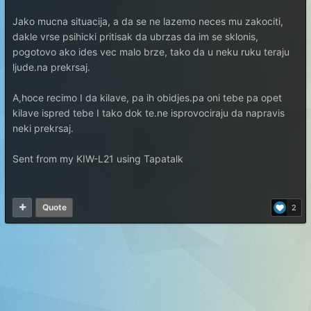
Jako mucna situacija, a da se ne lazemo neces mu zakociti,
dakle vrse psihicki pritisak da ubrzas da im se sklonis,
pogotovo ako ides vec malo brze, tako da u neku ruku teraju
ljude.na prekrsaj.
A,hoce recimo I da kilave, pa ih obidjes.pa oni tebe pa opet
kilave ispred tebe I tako dok te.ne isprovociraju da napravis
neki prekrsaj.
Sent from my KIW-L21 using Tapatalk
Quote
2