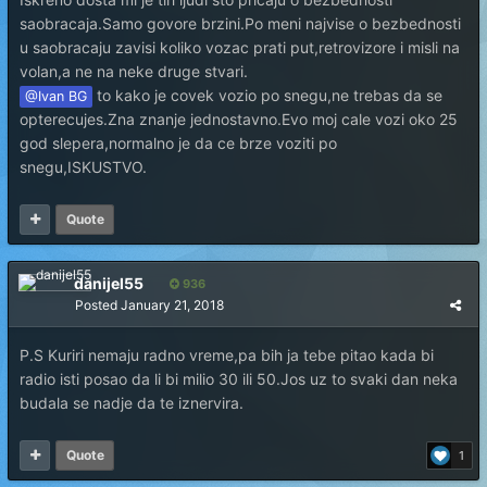
saobracaja.Samo govore brzini.Po meni najvise o bezbednosti
u saobracaju zavisi koliko vozac prati put,retrovizore i misli na
volan,a ne na neke druge stvari.
to kako je covek vozio po snegu,ne trebas da se
@Ivan BG
opterecujes.Zna znanje jednostavno.Evo moj cale vozi oko 25
god slepera,normalno je da ce brze voziti po
snegu,ISKUSTVO.
Quote
danijel55
936
Posted
January 21, 2018
P.S Kuriri nemaju radno vreme,pa bih ja tebe pitao kada bi
radio isti posao da li bi milio 30 ili 50.Jos uz to svaki dan neka
budala se nadje da te iznervira.
Quote
1