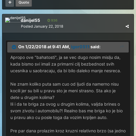
Quote
danijel55
936
Posted
January 22, 2018
On 1/22/2018 at 9:41 AM,
igor0511
said:
Apropo ove "bahatosti", ja se vec dugo nosim mislju da,
kada bismo svi imali za primarni cilj bezbednost svih
ucesnika u saobracaju, da bi bilo daleko manje nesreca.
Ne znam koliko puta sam cuo od ljudi da namerno nisu
kocili jer su bili u pravu sto je meni strasno. Sta ako je
dete u drugim kolima?
Ili i da te briga za ovog u drugim kolima, valjda brines o
svom zivotu i automobilu?! Realno bas me briga ko je bio
u pravu ako cu posle toga da vozim krpljen auto.
Pre par dana prolazim kroz kruzni relativno brzo (sa jedno