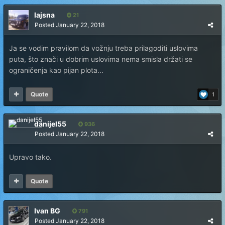
lajsna
21
Posted
January 22, 2018
Ja se vodim pravilom da vožnju treba prilagoditi uslovima
puta, što znači u dobrim uslovima nema smisla držati se
ograničenja kao pijan plota...
Quote
1
danijel55
936
Posted
January 22, 2018
Upravo tako.
Quote
Ivan BG
791
Posted
January 22, 2018