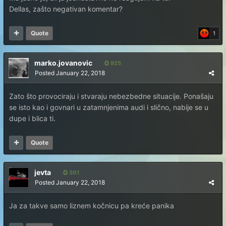
Dellas, zašto negativan komentar?
Quote
1
marko.jovanovic
925
Posted
January 22, 2018
Zato što provociraju i stvaraju nebezbedne situacije. Ponašaju
se isto kao i govnari u zatamnjenima audi i slično, nabije se u
dupe i blica ti.
Quote
jevta
301
Posted
January 22, 2018
Ja za takve samo liznem kočnicu pa kreće panika