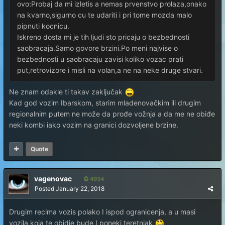
ovo:Probaj da mi izletis a nemas prvenstvo prolaza,onako
na kvarno,sigurno cu te udariti i pri tome mozda malo
pipnuti kocnicu.
Iskreno dosta mi je tih ljudi sto pricaju o bezbednosti
saobracaja.Samo govore brzini.Po meni najvise o
bezbednosti u saobracaju zavisi koliko vozac prati
put,retrovizore i misli na volan,a ne na neke druge stvari.
Ne znam odakle ti takav zaključak
Kad god vozim Ibarskom, starim mladenovačkim ili drugim
regionalnim putem ne može da prođe vožnja a da me ne obiđe
neki kombi iako vozim na granici dozvoljene brzine.
Quote
vagenovac
4934
Posted
January 22, 2018
Drugim recima vozis polako I ispod ogranicenja, a u masi
vozila koja te obidje bude I poneki teretnjak