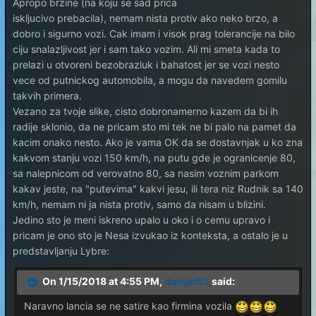
Apropo brzine (na koju se sad prica
iskljucivo prebacila), nemam nista protiv ako neko brzo, a
dobro i sigurno vozi. Cak imam i visok prag tolerancije na bilo
ciju snalazljivost jer i sam tako vozim. Ali mi smeta kada to
prelazi u otvoreni bezobrazluk i bahatost jer se vozi nesto
vece od putnickog automobila, a mogu da navedem gomilu
takvih primera.
Vezano za tvoje slike, cisto dobronamerno kazem da bi ih
radije sklonio, da ne pricam sto mi tek ne bi palo na pamet da
kacim onako nesto. Ako je vama OK da se dostavnjak u ko zna
kakvom stanju vozi 150 km/h, na putu gde je ogranicenje 80,
sa nalepnicom od verovatno 80, sa nasim voznim parkom
kakav jeste, na "putevima" kakvi jesu, ili tera niz Rudnik sa 140
km/h, nemam ni ja nista protiv, samo da nisam u blizini.
Jedino sto je meni iskreno upalo u oko i o cemu upravo i
pricam je ono sto je Nesa izvukao iz konteksta, a ostalo je u
predstavljanju Lybre:
On 1/15/2018 at 4:55 PM,
danijel55
said:
Naravno lancia se ne satire kao firmina vozila