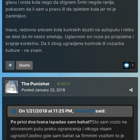
glavu i onda kola nego da stignem 5min negde ranije,
pokazem da li sam u pravu ili da opletem kola jer mi je
zanimljivo.
Inace, redovno srecem kola kurirskih sluzbi na autoputu i retko
se desi da mi nesto smetaju. Uglavnom svi voze po propisima i
krajnje korektno. Da li zbog ugradjene kontrole ili vozacke
kulture - ne znam.
Quote
1
The Punisher
9676
Posted
January 22, 2018
On 1/21/2018 at 11:25 PM,
danijel55
said:
Po prici dva Ivana ispadao sam bahat?
Sto sam vozio na
otvorenom putu preko ogranicenja i nikoga nisam
ugrozio?Jedino gde sam bahat sa firminim vozilom to je