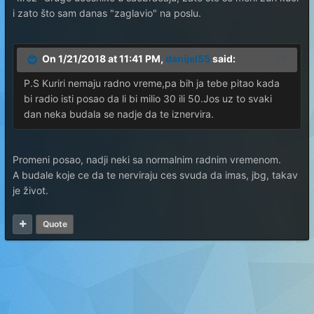
i zato što sam danas "zaglavio" na poslu.
On 1/21/2018 at 11:41 PM,
danijel55
said:
P.S Kuriri nemaju radno vreme,pa bih ja tebe pitao kada
bi radio isti posao da li bi milio 30 ili 50.Jos uz to svaki
dan neka budala se nadje da te iznervira.
Promeni posao, nadji neki sa normalnim radnim vremenom.
A budale koje ce da te nerviraju ces svuda da imas, jbg, takav
je život.
Quote