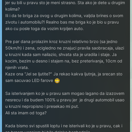
jer su bili u pravu sto je meni strasno. Sta ako je dete u drugim
kolima?
Ili i da te briga za ovog u drugim kolima, valjda brines o svom
zivotu i automobilu?! Realno bas me briga ko je bio u pravu
ako cu posle toga da vozim krpljen auto.
Pre par dana prolazim kroz kruzni relativno brzo (sa jedno
50km/h) i zena, ocigledno ne znajuci pravila saobracaja, ulazi
u kruzni kada sam nailazio, shvata sta je uradila i staje. Ja
kocim, bezim u desno i stajem na, bez preterivanja, 10cm od
njenih vrata.
Kaze ona "Jel se ljutite?" Ja rekao kakva ljutnja, ja srecan sto
sam sacuvao LED farove
Sa isterivanjem ko je u pravu sam mogao lagano da izazovem
nesrecu i da budem 100% u pravu jer je drugi automobil usao
u kruzni nepropisno i presekao mi put.
Ali sta imam od toga?
Kada bismo svi spustili loptu i ne isterivali ko je u pravu, cak i