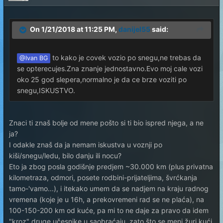
On 1/21/2018 at 11:25 PM,
danijel55
said:
to kako je covek vozio po snegu,ne trebas da
@Ivan BG
se opterecujes.Zna znanje jednostavno.Evo moj cale vozi
oko 25 god slepera,normalno je da ce brze voziti po
snegu,ISKUSTVO.
Znaci ti znaš bolje od mene pošto si ti bio ispred njega, a ne
ja?
I odakle znaš da ja nemam iskustva u voznji po
kiši/snegu/ledu, bilo danju ili nocu?
Eto ja zbog posla godišnje predjem ~30.000 km (plus privatna
kilometraza, odmori, posete rodbini-prijateljima, švrćkanja
tamo-'vamo...), i itekako umem da se nadjem na kraju radnog
vremena (koje je u 16h, a prekovremeni rad se ne plaća), na
100-150-200 km od kuće, pa mi to ne daje za pravo da idem
"kroz" druge učesnike u saobraćaju, zato što se meni žuri kući