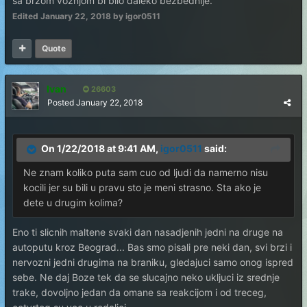
sa brzom voznjom bi bilo daleko bezbednije.
Edited
January 22, 2018
by igor0511
Quote
Ivan
26603
Posted
January 22, 2018
On 1/22/2018 at 9:41 AM,
igor0511
said:
Ne znam koliko puta sam cuo od ljudi da namerno nisu
kocili jer su bili u pravu sto je meni strasno. Sta ako je
dete u drugim kolima?
Eno ti slicnih maltene svaki dan nasadjenih jedni na druge na
autoputu kroz Beograd... Bas smo pisali pre neki dan, svi brzi i
nervozni jedni drugima na braniku, gledajuci samo onog ispred
sebe. Ne daj Boze tek da se slucajno neko ukljuci iz srednje
trake, dovoljno jedan da omane sa reakcijom i od treceg,