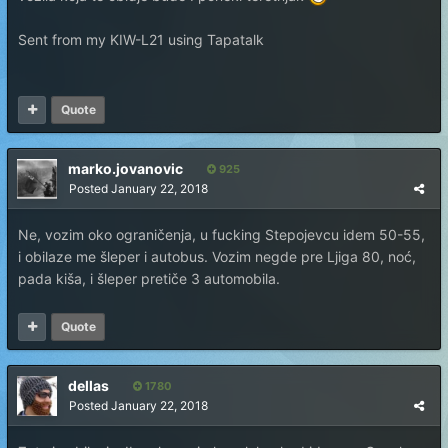
Sent from my KIW-L21 using Tapatalk
Quote
marko.jovanovic
925
Posted
January 22, 2018
Ne, vozim oko ograničenja, u fucking Stepojevcu idem 50-55,
i obilaze me šleper i autobus. Vozim negde pre Ljiga 80, noć,
pada kiša, i šleper pretiče 3 automobila.
Quote
dellas
1780
Posted
January 22, 2018