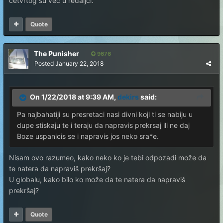
cetvrtog su vec u redaljci.
Quote
The Punisher
9676
Posted
January 22, 2018
On 1/22/2018 at 9:39 AM,
dekirs
said:
Pa najbahatiji su presretaci nasi divni koji ti se nabiju u
dupe stiskaju te i teraju da napravis prekrsaj ili ne daj
Boze uspanicis se i napravis jos neko sra*e.
Nisam ovo razumeo, kako neko ko je tebi odpozadi može da
te natera da napraviš prekršaj?
U globalu, kako bilo ko može da te natera da napraviš
prekršaj?
Quote