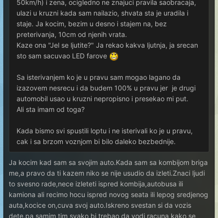
50km/h) i zena, ocigledno ne znajuci pravila saobracaja,
ulazi u kruzni kada sam nailazio, shvata sta je uradila i
staje. Ja kocim, bezim u desno i stajem na, bez
preterivanja, 10cm od njenih vrata.
Kaze ona "Jel se ljutite?" Ja rekao kakva ljutnja, ja srecan
sto sam sacuvao LED farove
Sa isterivanjem ko je u pravu sam mogao lagano da
izazovem nesrecu i da budem 100% u pravu jer je drugi
automobil usao u kruzni nepropisno i presekao mi put.
Ali sta imam od toga?
Kada bismo svi spustili loptu i ne isterivali ko je u pravu,
cak i sa brzom voznjom bi bilo daleko bezbednije.
Ja kocim kad sam sa svojim auto.Kada sam sa kombijom briga
me,a pravo da ti kazem niko se nije usudio da izleti.Znaci ljudi
to svesno rade,nece izleteti ispred kombija,autobusa ili
kamiona ali recimo hocu ispred novog seata ili lepog sredjenog
auta,kocice on,cuva svoj auto.Iskreno svestan si da vozis
dete,pa samim tim svako bi trebao da vodi racuna kako se