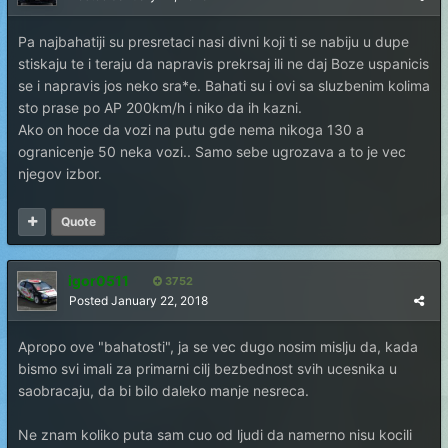
Pa najbahatiji su presretaci nasi divni koji ti se nabiju u dupe
stiskaju te i teraju da napravis prekrsaj ili ne daj Boze uspanicis
se i napravis jos neko sra*e. Bahati su i ovi sa sluzbenim kolima
sto prase po AP 200km/h i niko da ih kazni.
Ako on hoce da vozi na putu gde nema nikoga 130 a
ogranicenje 50 neka vozi.. Samo sebe ugrozava a to je vec
njegov izbor.
Quote
igor0511
3752
Posted
January 22, 2018
Apropo ove "bahatosti", ja se vec dugo nosim mislju da, kada
bismo svi imali za primarni cilj bezbednost svih ucesnika u
saobracaju, da bi bilo daleko manje nesreca.
Ne znam koliko puta sam cuo od ljudi da namerno nisu kocili