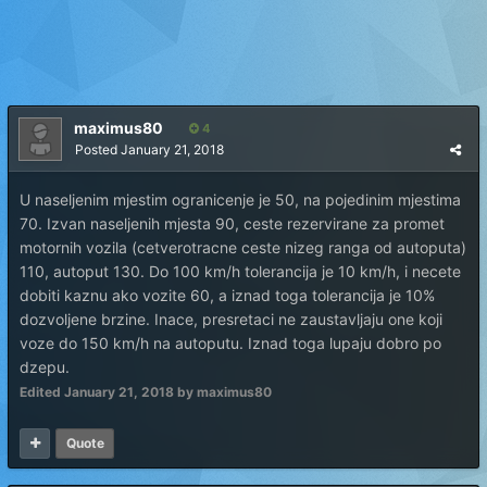
maximus80
4
Posted
January 21, 2018
U naseljenim mjestim ogranicenje je 50, na pojedinim mjestima
70. Izvan naseljenih mjesta 90, ceste rezervirane za promet
motornih vozila (cetverotracne ceste nizeg ranga od autoputa)
110, autoput 130. Do 100 km/h tolerancija je 10 km/h, i necete
dobiti kaznu ako vozite 60, a iznad toga tolerancija je 10%
dozvoljene brzine. Inace, presretaci ne zaustavljaju one koji
voze do 150 km/h na autoputu. Iznad toga lupaju dobro po
dzepu.
Edited
January 21, 2018
by maximus80
Quote