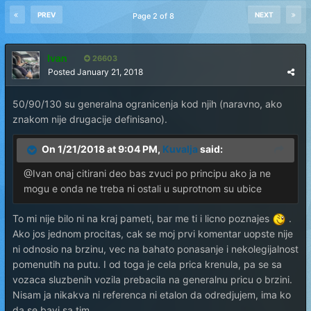
PREV
NEXT
Page 2 of 8
Ivan
26603
Posted
January 21, 2018
50/90/130 su generalna ogranicenja kod njih (naravno, ako
znakom nije drugacije definisano).
On 1/21/2018 at 9:04 PM,
Kuvalja
said:
@Ivan onaj citirani deo bas zvuci po principu ako ja ne
mogu e onda ne treba ni ostali u suprotnom su ubice
To mi nije bilo ni na kraj pameti, bar me ti i licno poznajes
.
Ako jos jednom procitas, cak se moj prvi komentar uopste nije
ni odnosio na brzinu, vec na bahato ponasanje i nekolegijalnost
pomenutih na putu. I od toga je cela prica krenula, pa se sa
vozaca sluzbenih vozila prebacila na generalnu pricu o brzini.
Nisam ja nikakva ni referenca ni etalon da odredjujem, ima ko
da se bavi sa tim...