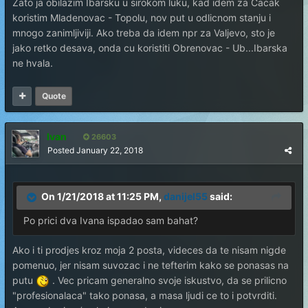
Zato ja obilazim Ibarsku u sirokom luku, kad idem za Cacak
koristim Mladenovac - Topolu, nov put u odlicnom stanju i
mnogo zanimljiviji. Ako treba da idem npr za Valjevo, sto je
jako retko desava, onda cu koristiti Obrenovac - Ub...Ibarska
ne hvala.
Quote
Ivan
26603
Posted
January 22, 2018
On 1/21/2018 at 11:25 PM,
danijel55
said:
Po prici dva Ivana ispadao sam bahat?
Ako i ti prodjes kroz moja 2 posta, videces da te nisam nigde
pomenuo, jer nisam suvozac i ne tefterim kako se ponasas na
putu
. Vec pricam generalno svoje iskustvo, da se prilicno
"profesionalaca" tako ponasa, a masa ljudi ce to i potvrditi.