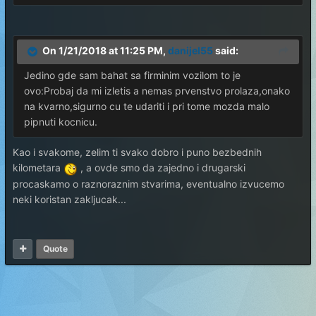
On 1/21/2018 at 11:25 PM,
danijel55
said:
Jedino gde sam bahat sa firminim vozilom to je
ovo:Probaj da mi izletis a nemas prvenstvo prolaza,onako
na kvarno,sigurno cu te udariti i pri tome mozda malo
pipnuti kocnicu.
Kao i svakome, zelim ti svako dobro i puno bezbednih
kilometara
, a ovde smo da zajedno i drugarski
procaskamo o raznoraznim stvarima, eventualno izvucemo
neki koristan zakljucak...
Quote