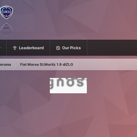
Leaderboard
Our Picks
 foruma
Fiat Marea St.Moritz 1.9 diZLO