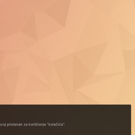
voj pristanak za korišćenje "kolačića".