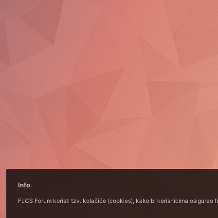
Info
FLCS Forum koristi tzv. kolačiće (cookies), kako bi korisnicima osigurao 