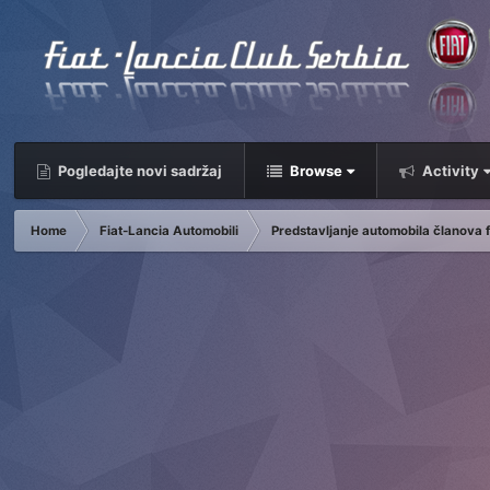
Pogledajte novi sadržaj
Browse
Activity
Home
Fiat-Lancia Automobili
Predstavljanje automobila članova