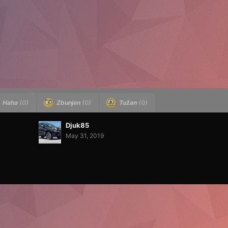
Haha
(0)
Zbunjen
(0)
Tužan
(0)
Djuk85
May 31, 2019