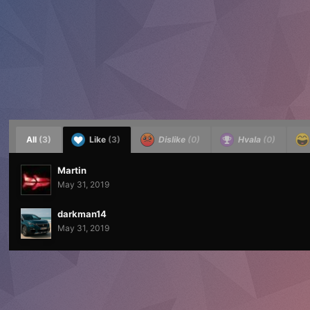
All
(3)
Like
(3)
Dislike
(0)
Hvala
(0)
Martin
May 31, 2019
darkman14
May 31, 2019