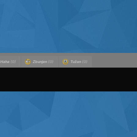
Haha
(0)
Zbunjen
(0)
Tužan
(0)