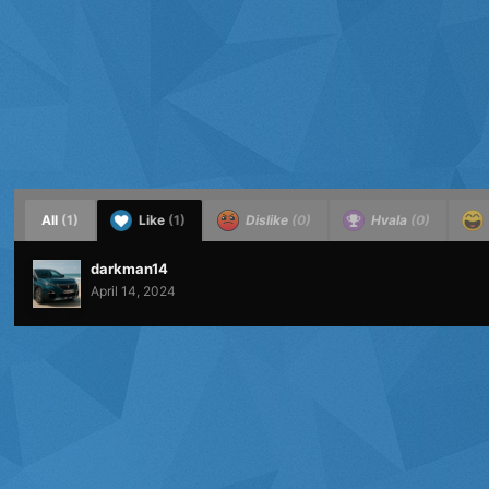
All
(1)
Like
(1)
Dislike
(0)
Hvala
(0)
darkman14
April 14, 2024