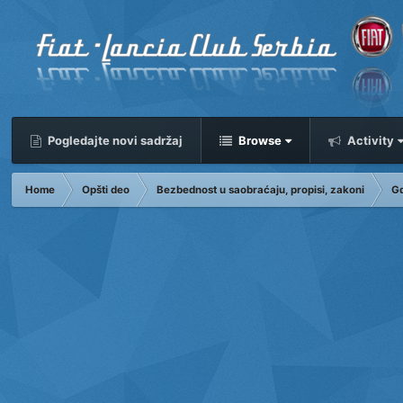
Pogledajte novi sadržaj
Browse
Activity
Home
Opšti deo
Bezbednost u saobraćaju, propisi, zakoni
Gd