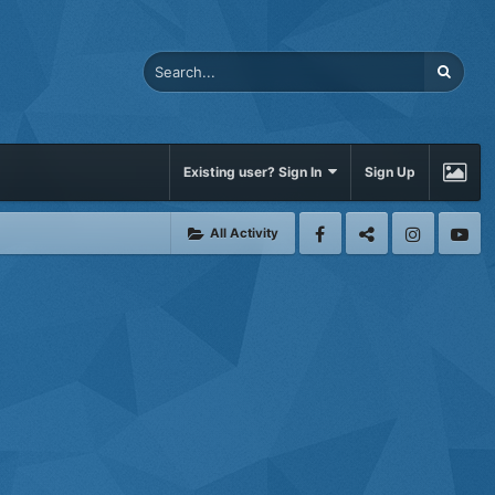
Existing user? Sign In
Sign Up
All Activity