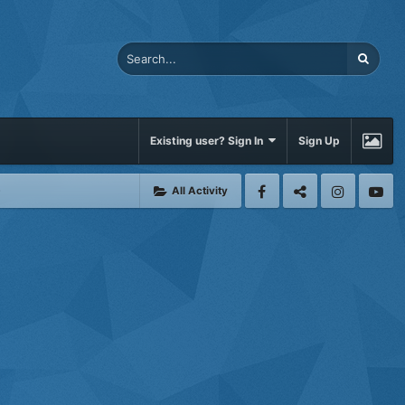
Existing user? Sign In
Sign Up
All Activity