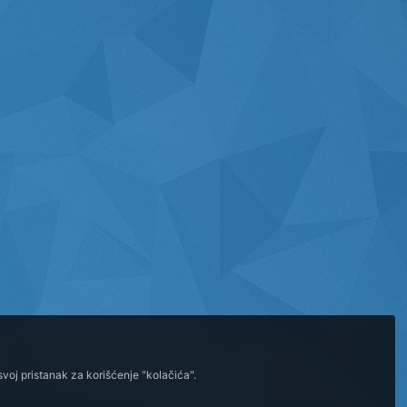
voj pristanak za korišćenje "kolačića".