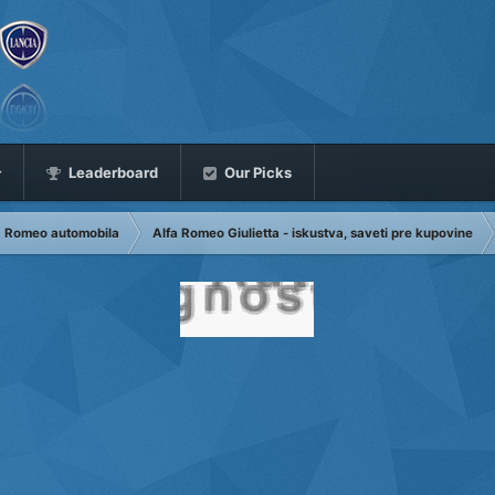
Leaderboard
Our Picks
fa Romeo automobila
Alfa Romeo Giulietta - iskustva, saveti pre kupovine