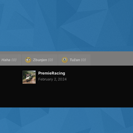
Haha
(0)
Zbunjen
(0)
Tužan
(0)
PremieRacing
February 2, 2024