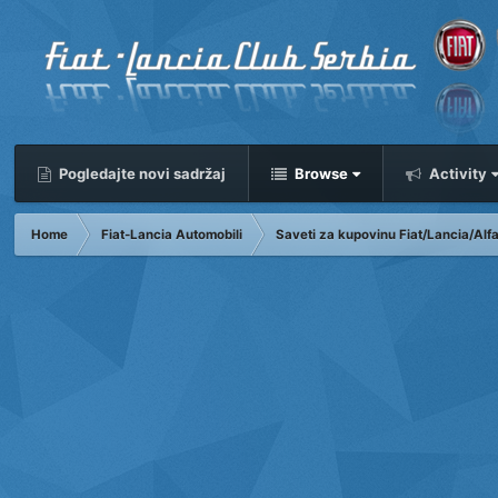
Pogledajte novi sadržaj
Browse
Activity
Home
Fiat-Lancia Automobili
Saveti za kupovinu Fiat/Lancia/Al