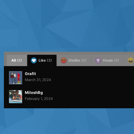
All
(3)
Like
(3)
Dislike
(0)
Hvala
(0)
Grafit
March 31, 2024
MiloshBg
February 1, 2024