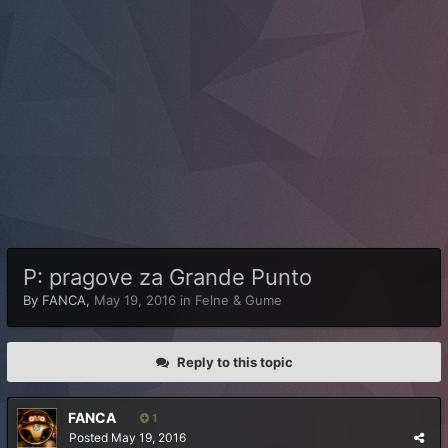
P: pragove za Grande Punto
By
FANCA
,
May 19, 2016
in
Felne & Gume
Reply to this topic
FANCA
1
Posted
May 19, 2016