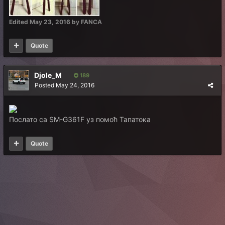
Edited
May 23, 2016
by FANCA
Quote
Djole_M
189
Posted
May 24, 2016
Послато са SM-G361F уз помоћ Тапатока
Quote