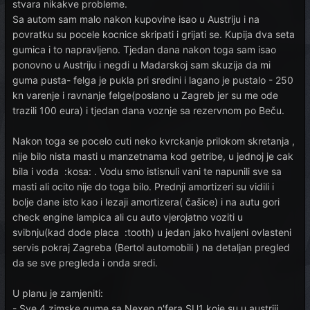
stvara nikakve probleme.
Sa autom sam malo nakon kupovine isao u Austriju i na
povratku su pocele kocnice skripati i grijati se. Kupija dva seta
gumica i to napravljeno. Tjedan dana nakon toga sam isao
ponovno u Austriju i negdi u Madarskoj sam skuzija da mi
guma pusta- felga je pukla pri sredini i lagano je pustalo - 250
kn varenje i ravnanje felge(poslano u Zagreb jer su me ode
trazili 100 eura) i tjedan dana voznje sa rezervnom po Beču.
Nakon toga se pocelo cuti neko kvrckanje prilokom skretanja ,
nije bilo nista masti u manzetnama kod getribe, u jednoj je cak
bila i voda :kosa: . Vodu smo istisnuli vani te napunili sve sa
masti ali ocito nije do toga bilo. Prednji amortizeri su vidili i
bolje dane isto kao i lezaji amortizera( čašice) i na autu gori
check engine lampica ali cu auto vjerojatno voziti u
svibnju(kad dode placa :tooth) u jedan jako hvaljeni ovlasteni
servis pokraj Zagreba (Bertol automobili ) na detaljan pregled
da se sve pregleda i onda sredi.
U planu je zamjeniti:
- Sve 4 zimske gume sa Nexen n'fera SU1 koje su u austriji