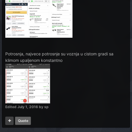
Potrosnja, najvece potrosnje su voznja u cistom gradi sa
klimom upaljenom konstantno
Edited
July 1, 2016
by sp
Quote