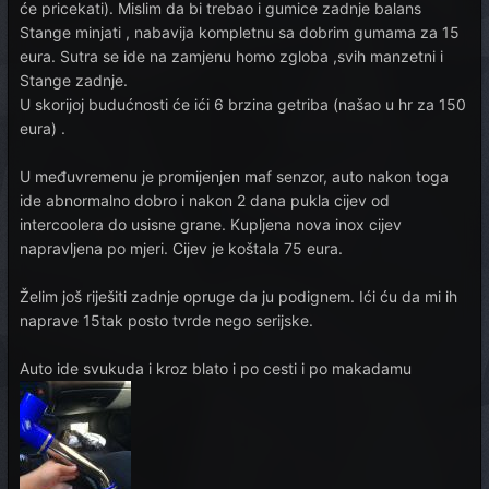
će pricekati). Mislim da bi trebao i gumice zadnje balans
Stange minjati , nabavija kompletnu sa dobrim gumama za 15
eura. Sutra se ide na zamjenu homo zgloba ,svih manzetni i
Stange zadnje.
U skorijoj budućnosti će ići 6 brzina getriba (našao u hr za 150
eura) .
U međuvremenu je promijenjen maf senzor, auto nakon toga
ide abnormalno dobro i nakon 2 dana pukla cijev od
intercoolera do usisne grane. Kupljena nova inox cijev
napravljena po mjeri. Cijev je koštala 75 eura.
Želim još riješiti zadnje opruge da ju podignem. Ići ću da mi ih
naprave 15tak posto tvrde nego serijske.
Auto ide svukuda i kroz blato i po cesti i po makadamu