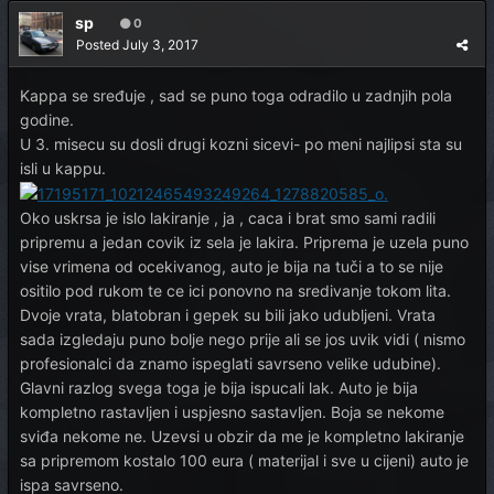
sp
0
Posted
July 3, 2017
Kappa se sređuje , sad se puno toga odradilo u zadnjih pola
godine.
U 3. misecu su dosli drugi kozni sicevi- po meni najlipsi sta su
isli u kappu.
Oko uskrsa je islo lakiranje , ja , caca i brat smo sami radili
pripremu a jedan covik iz sela je lakira. Priprema je uzela puno
vise vrimena od ocekivanog, auto je bija na tuči a to se nije
ositilo pod rukom te ce ici ponovno na sredivanje tokom lita.
Dvoje vrata, blatobran i gepek su bili jako udubljeni. Vrata
sada izgledaju puno bolje nego prije ali se jos uvik vidi ( nismo
profesionalci da znamo ispeglati savrseno velike udubine).
Glavni razlog svega toga je bija ispucali lak. Auto je bija
kompletno rastavljen i uspjesno sastavljen. Boja se nekome
sviđa nekome ne. Uzevsi u obzir da me je kompletno lakiranje
sa pripremom kostalo 100 eura ( materijal i sve u cijeni) auto je
ispa savrseno.