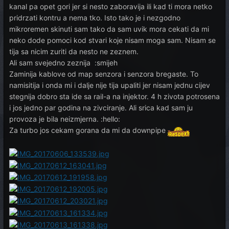
kanal pa opet gori jer si nesto zaboravija ili kad ti mora netko
pridrzati kontru a nema tko. Isto tako je i nezgodno
mikroremen skinuti sam tako da sam uvik mora cekati da mi
neko dode pomoci kod stvari koje nisam moga sam. Nisam se
tija sa nicim zuriti da nesto ne zeznem.
Ali sam svejedno zeznija :smijeh
Zaminija kablove od map senzora i senzora bregaste. To
namisitija i onda mi i dalje nije tija upaliti jer nisam jednu cijev
stegnija dobro sta ide sa rail-a na injektor. 4 h zivota potrosena
i jos jedno par godina na zivciranje. Ali srica kad sam ju
provoza je bila neizmjerna. :hello:
Za turbo jos cekam gorana da mi da downpipe