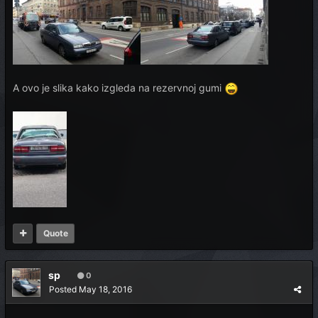
A ovo je slika kako izgleda na rezervnoj gumi
Quote
sp
0
Posted
May 18, 2016