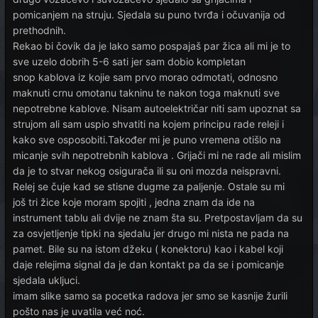
pomicanjem na struju. Sjedala su puno tvrđa i očuvanija od
prethodnih.
Rekao bi čovik da je lako samo pospajaš par žica ali mi je to
sve uzelo dobrih 5-6 sati jer sam dobio kompletan
snop kablova iz kojie sam prvo morao odmotati, odnosno
maknuti crnu omotanu takninu te nakon toga maknuti sve
nepotrebne kablove. Nisam autoelektričar niti sam upoznat sa
strujom ali sam uspio shvatiti na kojem principu rade releji i
kako sve osposobiti.Također mi je puno vremena otišlo na
micanje svih nepotrebnih kablova . Grijači mi ne rade ali mislim
da je to stvar nekog osigurača ili su oni mozda neispravni.
Relej se čuje kad se stisne dugme za paljenje. Ostale su mi
još tri žice koje moram spojiti , jedna znam da ide na
instrument tablu ali dvije ne znam šta su. Pretpostavljam da su
za osvjetljenje tipki na sjedalu jer drugo mi nista ne pada na
pamet. Bile su na istom džeku ( konektoru) kao i kabel koji
daje relejima signal da je dan kontakt pa da se i pomicanje
sjedala ukljuci.
imam slike samo sa pocetka radova jer smo se kasnije žurili
pošto nas je uvatila već noć.