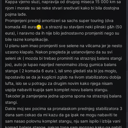
Kappa vjerno sluzi, napravija od drugog miseca 15 000 km sa
njom i morale su se neke stvari sredivati kako bi bila dostojna
pojma lađe.
Promjenjeni prednji amortizeri sa sachs super touring (dva
komada 48 eura
), a straznji su stavljeni neki plinski g&h (50
eura), i naravno da ih nije bilo jednostavno promjeniti nego su
bile razne komplikacije.
U planu sam imao promjeniti sve selene na vilicama jer je nesto
uzasno klapalo. Nakon pregleda je ustanovljeno da su svi
seleni ok ( mozda bi trebao prominiti na straznjoj balans stangi
jos), auto je lupao naprijed nenormalno zbog gumica balans
stange ( 2 komada 6 eura ), isli smo gledati sta bi jos moglo,
ispostavilo se da je kuglicni zglob na livom stabilizatoru dobija
lufta, islo se u potragu za drugim novim kako njega nisam
uspija nabaviti kupija sam komplet novu balans stangu.
Takoder je zamjenjena jedna uporna spona na straznjoj balans
stangi.
Dakle moj sex pocima sa pronalaskom prednjeg stabilizatora 3
dana sam cekao da mi kazu da ga ipak ne mogu nabaviti te
sam nasao polovnu komplet stangu, nju sam ispilo i izbija vani
komad balans stange, nakon toga sam mozgao kako ga nabiti