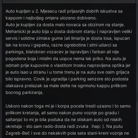
Auto kupljen u 2. Mjesecu radi prijasnjih dobrih iskustva sa
kappom i najboljeg omjera ulozeno dobiveno.
Auto je kupljen za dosta malo novaca sa obzirom na stanje.
Mehanicki je auto bija u dosta dobrom stanju ( napravljen veliki
servis i solidne zimske gume )ali limarija je dosta losa, ispucan
lak na krovu i gepeku, razne ogrebotine i sitni udarci sa
parkinga, blatobran vozacev je ispravljan i farban ali nije
pogodena boja i mislim da uopce nema lak priko. Na autu je
odmah prije kupovine o vlastitom trosku napravljena optika jer
je auto isao u stranu i u tome trenu je na autu sve osim grijaca
bilo ispravno. Covik je ugradija i parking senzore sto podosta
olaksava prelazak sa male delte na ogrmonu kappu prilikom
bocnog parkiranja.
Uskoro nakon toga mi je i korpa pocela tresti uzasno i to samo
prilikom kretanja, ali samo nakon puno voznje po gradu i
saltanja( to mi je bila poduka da ne stiskam auto od niskih
okretaja - sto sam radio dosta radi zvuka :hap: ). Na putu
Zagreb-Beč i sve do nekakvih pola sata stani-kreni voznje ne