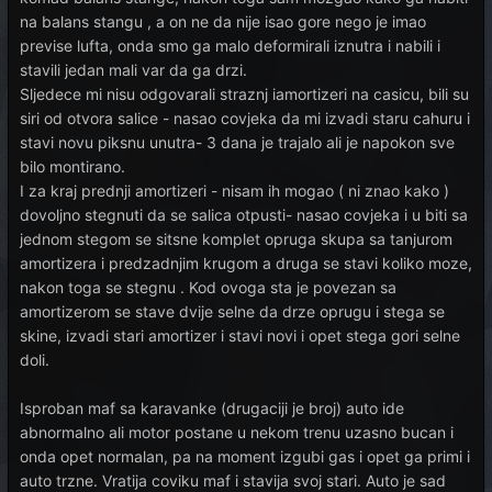
na balans stangu , a on ne da nije isao gore nego je imao
previse lufta, onda smo ga malo deformirali iznutra i nabili i
stavili jedan mali var da ga drzi.
Sljedece mi nisu odgovarali straznj iamortizeri na casicu, bili su
siri od otvora salice - nasao covjeka da mi izvadi staru cahuru i
stavi novu piksnu unutra- 3 dana je trajalo ali je napokon sve
bilo montirano.
I za kraj prednji amortizeri - nisam ih mogao ( ni znao kako )
dovoljno stegnuti da se salica otpusti- nasao covjeka i u biti sa
jednom stegom se sitsne komplet opruga skupa sa tanjurom
amortizera i predzadnjim krugom a druga se stavi koliko moze,
nakon toga se stegnu . Kod ovoga sta je povezan sa
amortizerom se stave dvije selne da drze oprugu i stega se
skine, izvadi stari amortizer i stavi novi i opet stega gori selne
doli.
Isproban maf sa karavanke (drugaciji je broj) auto ide
abnormalno ali motor postane u nekom trenu uzasno bucan i
onda opet normalan, pa na moment izgubi gas i opet ga primi i
auto trzne. Vratija coviku maf i stavija svoj stari. Auto je sad