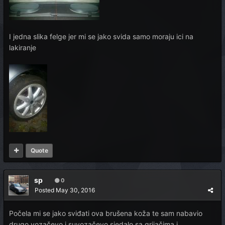
I jedna slika felge jer mi se jako svida samo moraju ici na
lakiranje
Quote
sp
0
Posted
May 30, 2016
Počela mi se jako sviđati ova brušena koža te sam nabavio
drugo vozačevo i suvozačevo sjedalo sa grijačima i