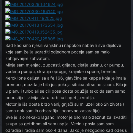
Sad kad smo rijesili vanjstinu i napokon nabavili sve dijelove
koje sam želija ugraditi odjednom poceja sam sa malo
zahtjevnijim zahvatom.
Minja sam mjenjac, zupcasti, grijace, cistija usisnu, cr pumpu,
vodenu pumpu, skratija opruge, krajnike i spone, brembo
4eroklipne celjusti sa alfe 166, glavčine sa kappe koja je imala
brembo , mozda je bila jos pokoja sitnica ali se ne sicam. Bilo je
u planu i turbo ali se cili posa dosta odužija tako da sam samo
popustija i skinija staru turbinu i opet ju vratija.
Motor je iša dosta brzo vani, grijači su mi uzeli oko 2h zivota (
samo dok sam ih odsarafija i ponovno zasarafija).
Sve je islo nekako lagano, motor je bilo malo zeznut za izvaditi
skupa sa getribom ali sam uspija. Vecinu posla sam sam
odradija i radija sam oko 4 dana. Jako je nezgodno kad odes u