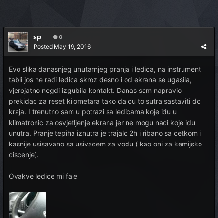
sp
0
Posted
May 19, 2016
Evo slika danasnjeg unutarnjeg pranja i ledica, na instrument
tabli jos ne radi ledica skroz desno i od ekrana se ugasila,
vjerojatno negdi izgubila kontakt. Danas sam napravio
prekidac za reset kilometara tako da cu to sutra sastaviti do
kraja. I trenutno sam u potrazi sa ledicama koje idu u
klimatronic za osvjetljenje ekrana jer ne mogu naci koje idu
unutra. Pranje tepiha iznutra je trajalo 2h i ribano sa cetkom i
kasnije usisavano sa usivacem za vodu ( kao oni za kemijsko
ciscenje).
Ovakve ledice mi fale