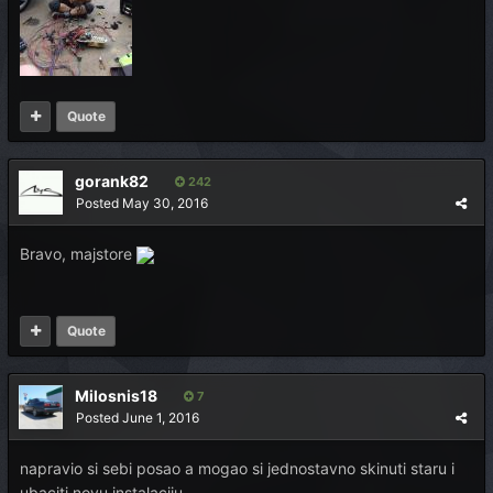
Quote
gorank82
242
Posted
May 30, 2016
Bravo, majstore
Quote
Milosnis18
7
Posted
June 1, 2016
napravio si sebi posao a mogao si jednostavno skinuti staru i
ubaciti novu instalaciju