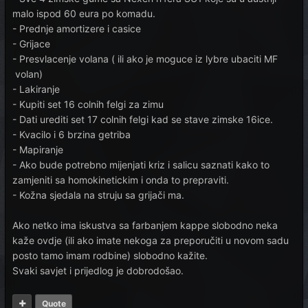
malo ispod 60 eura po komadu.
- Prednje amortizere i casice
- Grijace
- Presvlacenje volana ( ili ako je moguce iz lybre ubaciti MF
volan)
- Lakiranje
- Kupiti set 16 colnih felgi za zimu
- Dati urediti set 17 colnih felgi kad se stave zimske 16ice.
- Kvacilo i 6 brzina getriba
- Mapiranje
- Ako bude potrebno mijenjati kriz i salicu saznati kako to
zamjeniti sa homokinetickim i onda to prepraviti.
- Kožna sjedala na struju sa grijači ma.
Ako netko ima iskustva sa farbanjem kappe slobodno neka
kaže ovdje (ili ako imate nekoga za preporučiti u novom sadu
posto tamo imam rodbine) slobodno kažite.
Svaki savjet i prijedlog je dobrodošao.
Quote