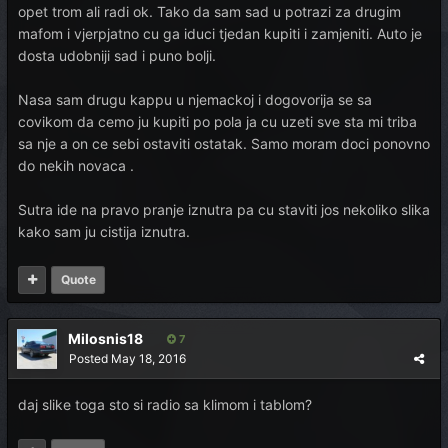
opet trom ali radi ok. Tako da sam sad u potrazi za drugim
mafom i vjerpjatno cu ga iduci tjedan kupiti i zamjeniti. Auto je
dosta udobniji sad i puno bolji.
Nasa sam drugu kappu u njemackoj i dogovorija se sa
covikom da cemo ju kupiti po pola ja cu uzeti sve sta mi triba
sa nje a on ce sebi ostaviti ostatak. Samo moram doci ponovno
do nekih novaca .
Sutra ide na pravo pranje iznutra pa cu staviti jos nekoliko slika
kako sam ju cistija iznutra.
Quote
Milosnis18
7
Posted
May 18, 2016
daj slike toga sto si radio sa klimom i tablom?