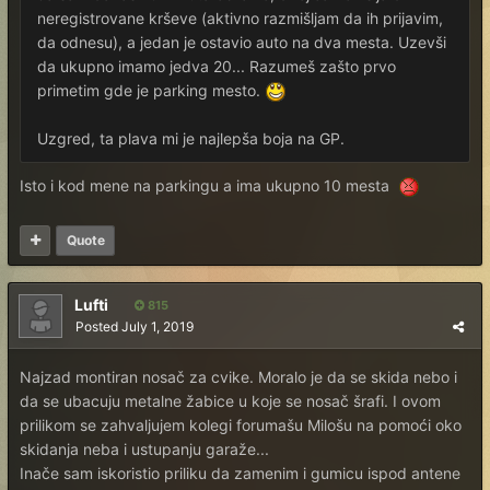
neregistrovane krševe (aktivno razmišljam da ih prijavim,
da odnesu), a jedan je ostavio auto na dva mesta. Uzevši
da ukupno imamo jedva 20... Razumeš zašto prvo
primetim gde je parking mesto.
Uzgred, ta plava mi je najlepša boja na GP.
Isto i kod mene na parkingu a ima ukupno 10 mesta
Quote
Lufti
815
Posted
July 1, 2019
Najzad montiran nosač za cvike. Moralo je da se skida nebo i
da se ubacuju metalne žabice u koje se nosač šrafi. I ovom
prilikom se zahvaljujem kolegi forumašu Milošu na pomoći oko
skidanja neba i ustupanju garaže...
Inače sam iskoristio priliku da zamenim i gumicu ispod antene