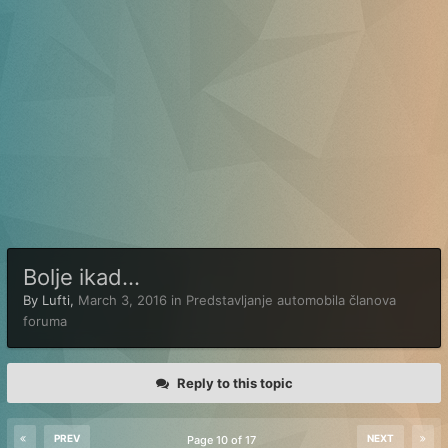
Bolje ikad...
By
Lufti
,
March 3, 2016
in
Predstavljanje automobila članova
foruma
Reply to this topic
PREV
NEXT
Page 10 of 17