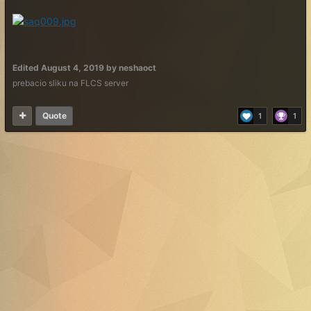
Edited
August 4, 2019
by neshaoct
prebacio sliku na FLCS server
Quote
1
1