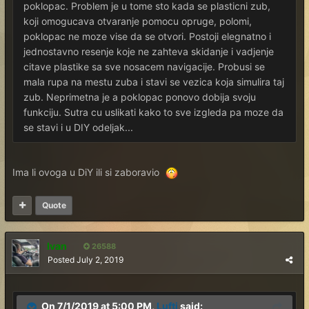
poklopac. Problem je u tome sto kada se plasticni zub,
koji omogucava otvaranje pomocu opruge, polomi,
poklopac ne moze vise da se otvori. Postoji elegnatno i
jednostavno resenje koje ne zahteva skidanje i vadjenje
citave plastike sa sve nosacem navigacije. Probusi se
mala rupa na mestu zuba i stavi se vezica koja simulira taj
zub. Neprimetna je a poklopac ponovo dobija svoju
funkciju. Sutra cu uslikati kako to sve izgleda pa moze da
se stavi i u DIY odeljak...
Ima li ovoga u DiY ili si zaboravio
Quote
Ivan
26588
Posted
July 2, 2019
On 7/1/2019 at 5:00 PM,
Lufti
said: