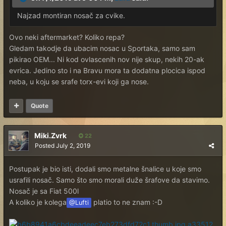
Najzad montiran nosač za cvike.
Ovo neki aftermarket? Koliko repa?
Gledam takodje da ubacim nosac u Sportaka, samo sam
pikirao OEM... Ni kod ovlascenih nov nije skup, nekih 20-ak
evrica. Jedino sto i na Bravu mora ta dodatna plocica ispod
neba, u koju se srafe torx-evi koji ga nose.
Quote
Miki.Zvrk
22
Posted
July 2, 2019
Postupak je bio isti, dodali smo metalne šnalice u koje smo
usrafili nosač. Samo što smo morali duže šrafove da stavimo.
Nosač je sa Fiat 500l
A koliko je kolega
platio to ne znam :-D
@Lufti