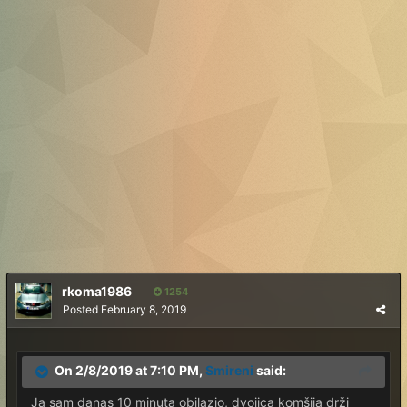
rkoma1986
1254
Posted
February 8, 2019
On 2/8/2019 at 7:10 PM,
Smireni
said:
Ja sam danas 10 minuta obilazio, dvojica komšija drži