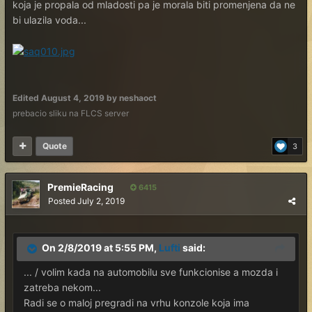
koja je propala od mladosti pa je morala biti promenjena da ne
bi ulazila voda...
Edited
August 4, 2019
by neshaoct
prebacio sliku na FLCS server
Quote
3
PremieRacing
6415
Posted
July 2, 2019
On 2/8/2019 at 5:55 PM,
Lufti
said:
... / volim kada na automobilu sve funkcionise a mozda i
zatreba nekom...
Radi se o maloj pregradi na vrhu konzole koja ima