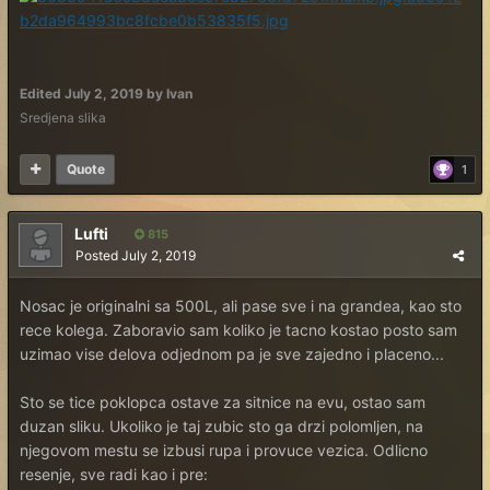
Edited
July 2, 2019
by Ivan
Sredjena slika
Quote
1
Lufti
815
Posted
July 2, 2019
Nosac je originalni sa 500L, ali pase sve i na grandea, kao sto
rece kolega. Zaboravio sam koliko je tacno kostao posto sam
uzimao vise delova odjednom pa je sve zajedno i placeno...
Sto se tice poklopca ostave za sitnice na evu, ostao sam
duzan sliku. Ukoliko je taj zubic sto ga drzi polomljen, na
njegovom mestu se izbusi rupa i provuce vezica. Odlicno
resenje, sve radi kao i pre: