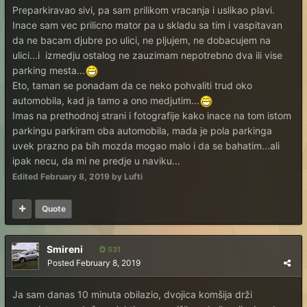
Preparkiravao sivi, pa sam prilikom vracanja i uslikao plavi.
Inace sam vec prilicno mator pa u skladu sa tim i vaspitavan
da ne bacam djubre po ulici, ne pljujem, ne dobacujem na
ulici...i izmedju ostalog ne zauzimam nepotrebno dva ili vise
parking mesta...
Eto, taman se ponadam da ce neko pohvaliti trud oko
automobila, kad ja tamo a ono medjutim...
Imas na prethodnoj strani i fotografije kako inace na tom istom
parkingu parkiram oba automobila, mada je pola parkinga
uvek prazno pa bih mozda mogao malo i da se bahatim...ali
ipak necu, da mi ne predje u naviku...
Edited
February 8, 2019
by Lufti
Quote
Smireni
531
Posted
February 8, 2019
Ja sam danas 10 minuta obilazio, dvojica komšija drži