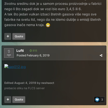
životnu sredinu dok je u samom procesu proizvodnje u fabrici
nego li što zagadi dok se vozi bio euro 3,4,5 ili 6.
A tek što jedan vulkan izbaci štetnih gasova više nego sve
fabrike na svetu itd, nego da ne idemo dublje o emisiji štetnih
gasova inače nema kraja.
Quote
Lufti
815
Posted
February 6, 2019
Edited
August 4, 2019
by neshaoct
prebacio sliku na FLCS server
Quote
3