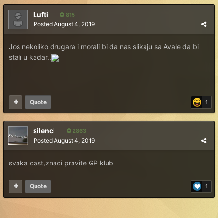
Lufti
815
Posted
August 4, 2019
Jos nekoliko drugara i morali bi da nas slikaju sa Avale da bi
stali u kadar..
Quote
1
silenci
2863
Posted
August 4, 2019
svaka cast,znaci pravite GP klub
Quote
1