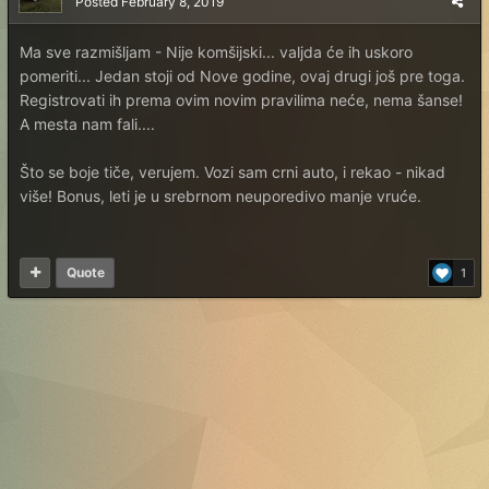
Posted
February 8, 2019
Ma sve razmišljam - Nije komšijski... valjda će ih uskoro
pomeriti... Jedan stoji od Nove godine, ovaj drugi još pre toga.
Registrovati ih prema ovim novim pravilima neće, nema šanse!
A mesta nam fali....
Što se boje tiče, verujem. Vozi sam crni auto, i rekao - nikad
više! Bonus, leti je u srebrnom neuporedivo manje vruće.
Quote
1