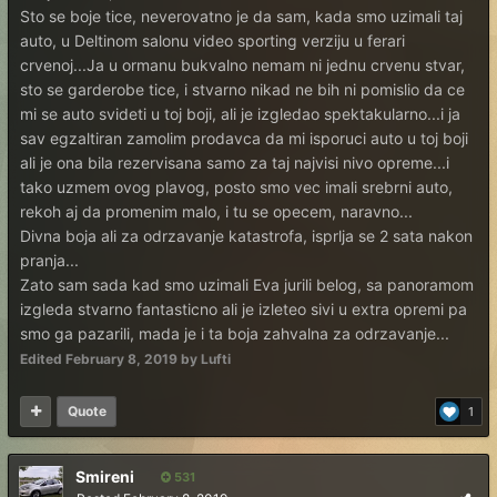
Sto se boje tice, neverovatno je da sam, kada smo uzimali taj
auto, u Deltinom salonu video sporting verziju u ferari
crvenoj...Ja u ormanu bukvalno nemam ni jednu crvenu stvar,
sto se garderobe tice, i stvarno nikad ne bih ni pomislio da ce
mi se auto svideti u toj boji, ali je izgledao spektakularno...i ja
sav egzaltiran zamolim prodavca da mi isporuci auto u toj boji
ali je ona bila rezervisana samo za taj najvisi nivo opreme...i
tako uzmem ovog plavog, posto smo vec imali srebrni auto,
rekoh aj da promenim malo, i tu se opecem, naravno...
Divna boja ali za odrzavanje katastrofa, isprlja se 2 sata nakon
pranja...
Zato sam sada kad smo uzimali Eva jurili belog, sa panoramom
izgleda stvarno fantasticno ali je izleteo sivi u extra opremi pa
smo ga pazarili, mada je i ta boja zahvalna za odrzavanje...
Edited
February 8, 2019
by Lufti
Quote
1
Smireni
531