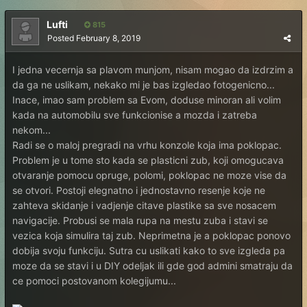
Lufti
815
Posted
February 8, 2019
I jedna vecernja sa plavom munjom, nisam mogao da izdrzim a
da ga ne uslikam, nekako mi je bas izgledao fotogenicno...
Inace, imao sam problem sa Evom, doduse minoran ali volim
kada na automobilu sve funkcionise a mozda i zatreba
nekom...
Radi se o maloj pregradi na vrhu konzole koja ima poklopac.
Problem je u tome sto kada se plasticni zub, koji omogucava
otvaranje pomocu opruge, polomi, poklopac ne moze vise da
se otvori. Postoji elegnatno i jednostavno resenje koje ne
zahteva skidanje i vadjenje citave plastike sa sve nosacem
navigacije. Probusi se mala rupa na mestu zuba i stavi se
vezica koja simulira taj zub. Neprimetna je a poklopac ponovo
dobija svoju funkciju. Sutra cu uslikati kako to sve izgleda pa
moze da se stavi i u DIY odeljak ili gde god admini smatraju da
ce pomoci postovanom kolegijumu...