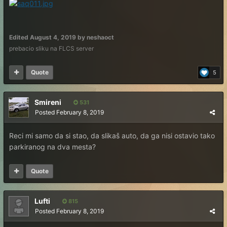
Edited
August 4, 2019
by neshaoct
prebacio sliku na FLCS server
Quote
5
Smireni
531
Posted
February 8, 2019
Reci mi samo da si stao, da slikaš auto, da ga nisi ostavio tako
parkiranog na dva mesta?
Quote
Lufti
815
Posted
February 8, 2019