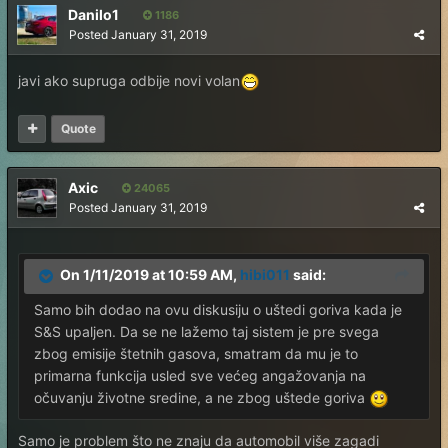
Danilo1
1186
Posted
January 31, 2019
javi ako supruga odbije novi volan
Quote
Axic
24065
Posted
January 31, 2019
On 1/11/2019 at 10:59 AM,
hibi011
said:
Samo bih dodao na ovu diskusiju o uštedi goriva kada je
S&S upaljen. Da se ne lažemo taj sistem je pre svega
zbog emisije štetnih gasova, smatram da mu je to
primarna funkcija usled sve većeg angažovanja na
očuvanju životne sredine, a ne zbog uštede goriva
Samo je problem što ne znaju da automobil više zagadi