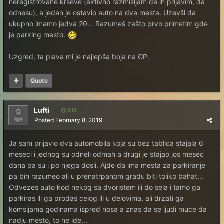
neregistrovane krševe (aktivno razmišljam da ih prijavim, da
odnesu), a jedan je ostavio auto na dva mesta. Uzevši da
ukupno imamo jedva 20... Razumeš zašto prvo primetim gde
je parking mesto.
Uzgred, ta plava mi je najlepša boja na GP.
Quote
Lufti
815
Posted
February 8, 2019
Ja sam prijavio dva automobila koja su bez tablica stajala 6
meseci i jednog su odneli odmah a drugi je stajao jos mesec
dana pa su i po njega dosli. Ajde da ima mesta za parkiranje
pa bih razumeo ali u prenatrpanom gradu biti toliko bahat...
Odvezes auto kod nekog sa dvoristem ili do sela i tamo ga
parkiras ili ga prodas celog ili u delovima, ali drzati ga
komsijama godinama ispred nosa a znas da se ljudi muce da
nadju mesto, to ne ide...