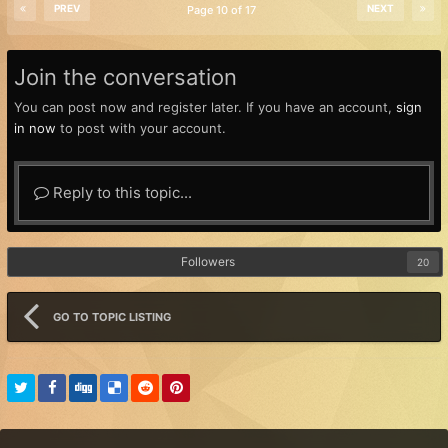
PREV
NEXT
Page 10 of 17
Join the conversation
You can post now and register later. If you have an account,
sign
in now
to post with your account.
Reply to this topic...
Followers
20
GO TO TOPIC LISTING