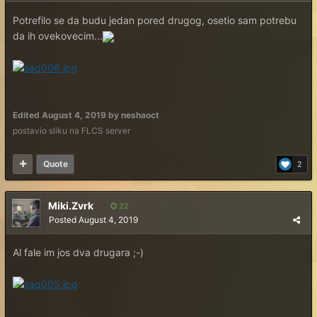
Potrefilo se da budu jedan pored drugog, osetio sam potrebu
da ih ovekovecim...
Edited
August 4, 2019
by neshaoct
postavio sliku na FLCS server
Quote
2
Miki.Zvrk
22
Posted
August 4, 2019
Al fale im jos dva drugara ;-)