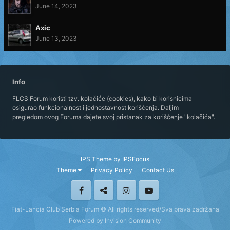
June 14, 2023
Axic
June 13, 2023
Info
FLCS Forum koristi tzv. kolačiće (cookies), kako bi korisnicima
osigurao funkcionalnost i jednostavnost korišćenja. Daljim
pregledom ovog Foruma dajete svoj pristanak za korišćenje "kolačića".
IPS Theme
by
IPSFocus
Theme
Privacy Policy
Contact Us
Fiat-Lancia Club Serbia Forum © All rights reserved/Sva prava zadržana
Powered by Invision Community