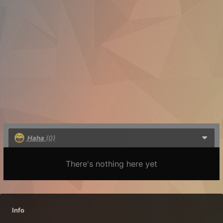
Haha
(0)
There's nothing here yet
Info