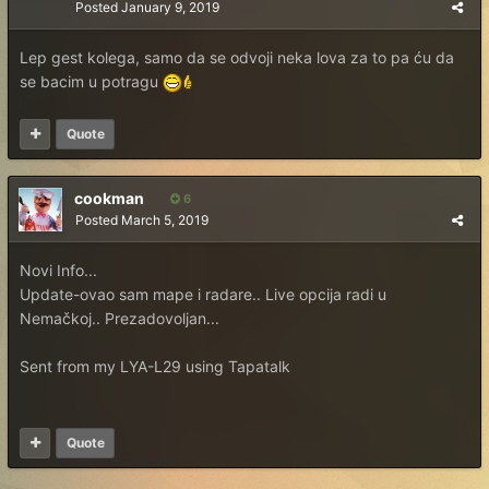
Posted
January 9, 2019
Lep gest kolega, samo da se odvoji neka lova za to pa ću da
se bacim u potragu
Quote
cookman
6
Posted
March 5, 2019
Novi Info...
Update-ovao sam mape i radare.. Live opcija radi u
Nemačkoj.. Prezadovoljan...
Sent from my LYA-L29 using Tapatalk
Quote