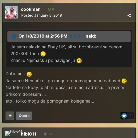
cookman
6
Posted
January 8, 2019
On 1/8/2019 at 2:56 PM,
hibi011
said:
Ja sam nalazio na Ebay UK, ali su bezobrazni sa cenom
200-300 funti
Znači u Njemačku po navigaciju
Dabome..
Ja sam u Nemačkoj..pa mogu da pomognem pri nabavci
Nađete na Ebay..platite..pošalju na moju adresu..i ja prvom
prilikom donesem ...
eto ..toliko mogu da pomognem kolegama...
Quote
2
hibi011
58