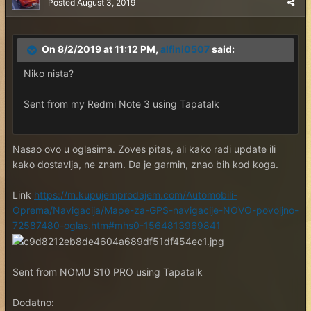
Posted
August 3, 2019
On 8/2/2019 at 11:12 PM,
alfini0507
said:
Niko nista?
Sent from my Redmi Note 3 using Tapatalk
Nasao ovo u oglasima. Zoves pitas, ali kako radi update ili
kako dostavlja, ne znam. Da je garmin, znao bih kod koga.
Link
https://m.kupujemprodajem.com/Automobili-
Oprema/Navigacija/Mape-za-GPS-navigacije-NOVO-povoljno-
72587480-oglas.htm#mhs0-1564813969841
Sent from NOMU S10 PRO using Tapatalk
Dodatno: