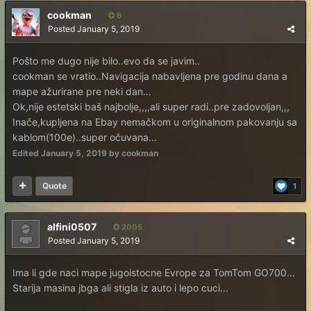
cookman
6
Posted
January 5, 2019
Pošto me dugo nije bilo..evo da se javim..
cookman se vratio..Navigacija nabavljena pre godinu dana a
mape ažurirane pre neki dan...
Ok,nije estetski baš najbolje,,,,ali super radi..pre zadovoljan,,,
Inače,kupljena na Ebay nemačkom u originalnom pakovanju sa
kablom(100e)..super očuvana...
Edited
January 5, 2019
by cookman
Quote
1
alfini0507
2005
Posted
January 5, 2019
Ima li gde naci mape jugoistocne Evrope za TomTom GO700...
Starija masina jbga ali stigla iz auto i lepo cuci...