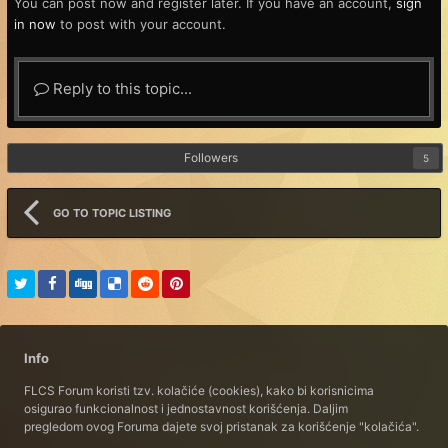
You can post now and register later. If you have an account,
sign
in now
to post with your account.
Reply to this topic...
Followers
5
GO TO TOPIC LISTING
Info
FLCS Forum koristi tzv. kolačiće (cookies), kako bi korisnicima
osigurao funkcionalnost i jednostavnost korišćenja. Daljim
pregledom ovog Foruma dajete svoj pristanak za korišćenje "kolačića".