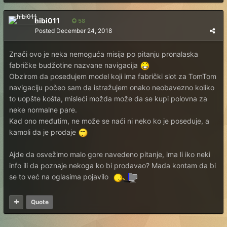
hibi011
58
Posted
December 24, 2018
Znači ovo je neka nemoguća misija po pitanju pronalaska
fabričke budžotine nazvane navigacija
Obzirom da posedujem model koji ima fabrički slot za TomTom
navigaciju počeo sam da istražujem onako neobavezno koliko
to uopšte košta, misleći možda može da se kupi polovna za
neke normalne pare.
Kad ono međutim, ne može se naći ni neko ko je poseduje, a
kamoli da je prodaje
Ajde da osvežimo malo gore navedeno pitanje, ima li iko neki
info ili da poznaje nekoga ko bi prodavao? Mada kontam da bi
se to već na oglasima pojavilo
Quote