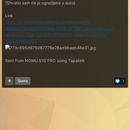
(Shvatio sam da je ugradjena u auto)
Link
https://m.kupujemprodajem.com/Automobili-
Oprema/Navigacija/Mape-karte-za-Fiat-Lancia-fabricku-
navigaciju-Disk-CD-DVD-81191143-oglas.htm#mhs0-
1564814150054
Sent from NOMU S10 PRO using Tapatalk
Quote
1