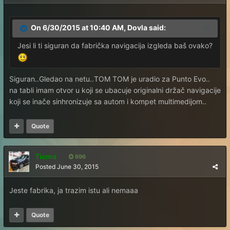
On 6/30/2015 at 10:40 AM, Dovla said:
Jesi li ti siguran da fabrička navigacija izgleda baš ovako?
Siguran..Gledao na netu..TOM TOM je uradio za Punto Evo..
na tabli imam otvor u koji se ubacuje originalni držač navigacije
koji se inače sinhronizuje sa autom i kompet multimedijom..
Quote
Ticma
696
Posted
June 30, 2015
Jeste fabrika, ja trazim istu ali nemaaa
Quote