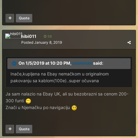
Quote
hibi011
58
Posted
January 8, 2019
On 1/5/2019 at 10:20 PM,
cookman
said:
Inače,kupljena na Ebay nemačkom u originalnom
pakovanju sa kablom(100e)..super očuvana
Ja sam nalazio na Ebay UK, ali su bezobrazni sa cenom 200-
300 funti
Znači u Njemačku po navigaciju
Quote