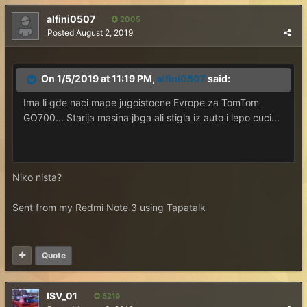
alfini0507
2005
Posted
August 2, 2019
On 1/5/2019 at 11:19 PM,
alfini0507
said:
Ima li gde naci mape jugoistocne Evrope za TomTom
GO700... Starija masina jbga ali stigla iz auto i lepo cuci...
Niko nista?
Sent from my Redmi Note 3 using Tapatalk
Quote
ISV_01
5219