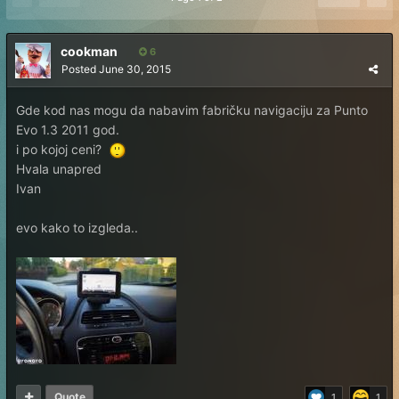
cookman
6
Posted
June 30, 2015
Gde kod nas mogu da nabavim fabričku navigaciju za Punto
Evo 1.3 2011 god.
i po kojoj ceni?
Hvala unapred
Ivan
evo kako to izgleda..
Quote
1
1