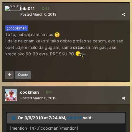
hibi011
58
Posted
March 6, 2019
@cookman
To to, nabijaj nam na nos
I dalje ne znam kako si tako dobro prošao sa cenom, evo sad
opet udjem malo da guglam, samo
držač
za navigaciju se
kreće oko 60-90 evra. PRE SKU PO
Quote
cookman
6
Posted
March 6, 2019
On 3/6/2019 at 7:24 AM,
hibi011
said:
[mention=1470]cookman[/mention]