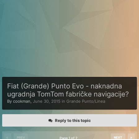
Fiat (Grande) Punto Evo - naknadna
ugradnja TomTom fabričke navigacije?
By
cookman
,
June 30, 2015
in
Grande Punto/Linea
Reply to this topic
PREV
NEXT
Page 1 of 2