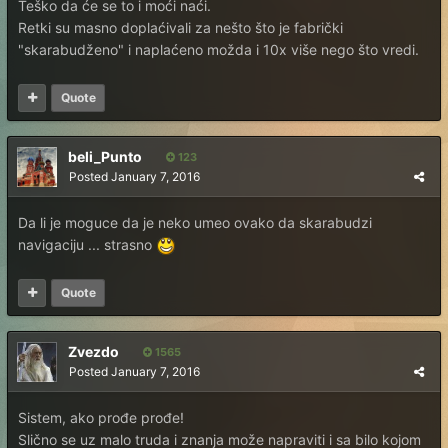
Teško da će se to i moći naći.
Retki su masno doplaćivali za nešto što je fabrički
"skarabudženo" i naplaćeno možda i 10x više nego što vredi.
Quote
beli_Punto
123
Posted
January 7, 2016
Da li je moguce da je neko umeo ovako da skarabudzi
navigaciju ... strasno
Quote
Zvezdo
1565
Posted
January 7, 2016
Sistem, ako prođe prođe!
Slično se uz malo truda i znanja može napraviti i sa bilo kojom