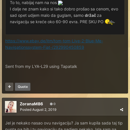
To to, nabijaj nam na nos
I dalje ne znam kako si tako dobro prošao sa cenom, evo
sad opet udjem malo da guglam, samo
držač
za
navigaciju se kreće oko 60-90 evra. PRE SKU PO
https://www.ebay.de/itm/tom-tom-Live-2-Blue-Me-
Navigationssystem-Fiat-/292990450859
Sent from my LYA-L29 using Tapatalk
Quote
ZoranaM86
0
Posted
August 2, 2019
Jel je nekako nasao ovu navigaciju? Ja sam kupila sada taj tip
punta pa bih i tu navigaciju da nadjem nekako. Isla sam na