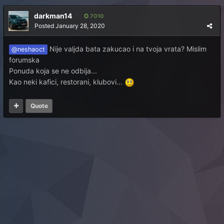
darkman14
7010
Posted
January 28, 2020
Nije valjda bata zakucao i na tvoja vrata? Mislim
@neshaoct
forumska
Ponuda koja se ne odbija...
Kao neki kafici, restorani, klubovi...
Quote