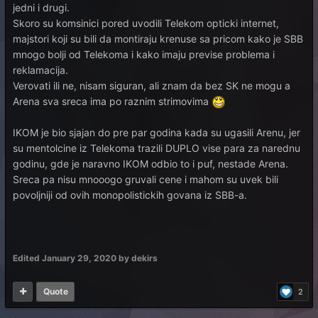
jedni i drugi.
Skoro su komsinici pored uvodili Telekom opticki internet,
majstori koji su bili da montiraju krenuse sa pricom kako je SBB
mnogo bolji od Telekoma i kako imaju previse problema i
reklamacija.
Verovati ili ne, nisam siguran, ali znam da bez SK ne mogu a
Arena sva sreca ima po raznim strimovima
IKOM je bio sjajan do pre par godina kada su ugasili Arenu, jer
su mentolcine iz Telekoma trazili DUPLO vise para za narednu
godinu, gde je naravno IKOM odbio to i puf, nestade Arena.
Sreca pa nisu mnooogo gruvali cene i mahom su uvek bili
povoljniji od ovih monopolistickih govana iz SBB-a.
Edited
January 29, 2020
by dekirs
Quote
2