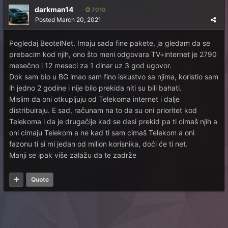
darkman14
7010
Posted
March 20, 2021
Pogledaj BeotelNet. Imaju sada fine pakete, ja gledam da se
prebacim kod njih, ono što meni odgovara TV+internet je 2790
mesečno i 12 meseci za 1 dinar uz 3 god ugovor.
Dok sam bio u BG imao sam fino iskustvo sa njima, koristio sam
ih jedno 2 godine i nije bilo prekida niti su bili bahati.
Mislim da oni otkupljuju od Telekoma internet i dalje
distribuiraju. E sad, računam na to da su oni prioritet kod
Telekoma i da je drugačije kad se desi prekid pa ti cimaš njih a
oni cimaju Telekom a ne kad ti sam cimaš Telekom a oni
fazonu ti si mi jedan od milion korisnika, doći će ti net.
Manji se ipak više zalažu da te zadrže
Quote