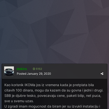
dekirs
5152
Posted
January 29, 2020
Kao korisnik IKOMa jos iz vremena kada je pretplata bila
citavih 100 dinara, mogu da kazem da su govna i jedni i drugi.
SBB je djubre tesko, povecavaju cene, paketi biiip, net puca,
sve u svemu uzas.
U zgradi imam mogucnost da biram jer su izvukli instalaciju i