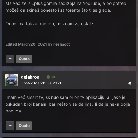
šta već želiš...plus gomila sadržaja na YouTube, a po potrebi
možeš da skineš ponešto i sa torenta što ti se gleda.
Orion ima takvu ponudu, ne znam za ostale...
Edited
March 20, 2021
by neshaoct
Quote
delakroa
38
Posted
March 20, 2021
Imam već smart tv, skinuo sam orion tv aplikaciju, ali jako je
oskudan broj kanala, bar nešto više da ima, ili da je neka bolja
ponuda.
Quote