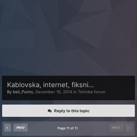
Kablovska, internet, fiksni...
By
beli_Punto
,
December 16, 2014
in
Tehnika forum
Reply to this topic
PREV
NEXT
Page 11 of 11