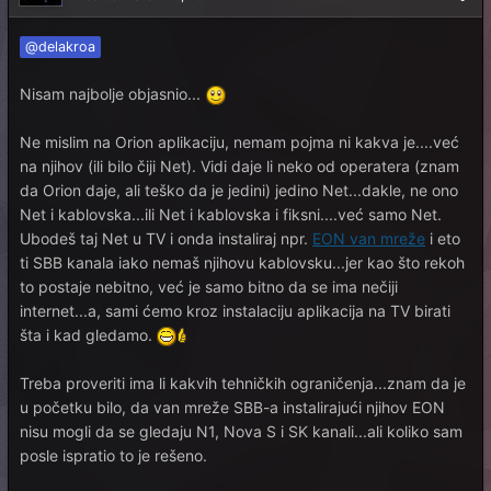
@delakroa
Nisam najbolje objasnio...
Ne mislim na Orion aplikaciju, nemam pojma ni kakva je....već
na njihov (ili bilo čiji Net). Vidi daje li neko od operatera (znam
da Orion daje, ali teško da je jedini) jedino Net...dakle, ne ono
Net i kablovska...ili Net i kablovska i fiksni....već samo Net.
Ubodeš taj Net u TV i onda instaliraj npr.
EON van mreže
i eto
ti SBB kanala iako nemaš njihovu kablovsku...jer kao što rekoh
to postaje nebitno, već je samo bitno da se ima nečiji
internet...a, sami ćemo kroz instalaciju aplikacija na TV birati
šta i kad gledamo.
Treba proveriti ima li kakvih tehničkih ograničenja...znam da je
u početku bilo, da van mreže SBB-a instalirajući njihov EON
nisu mogli da se gledaju N1, Nova S i SK kanali...ali koliko sam
posle ispratio to je rešeno.