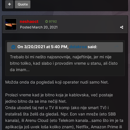
Quote
neshaoct
9792
Posted
March 20, 2021
On 3/20/2021 at 5:40 PM,
delakroa
said:
Trebalo bi mi nešto najosnovnije, najjeftinije, jer mi nije
bitno toliko, kad slabo i provodim vreme u stanu, ali čisto
da imam...
Možda onda da pogledaš koji operater nudi samo Net.
Prolazi vreme kad je bitno koja je kablovska, već postaje
jedino bitno da se ima nečiji Net.
Onda ubodeš taj net u TV ili komp (ako nije smart TV) i
instaliraš šta želiš da gledaš. Npr. Eon van mreže (eto SBB
kanala), ili Arenu Cloud (eto Telekom kanala...samo što im je ta
aplikacija još uvek loša koliko znam), Netflix, Amazon Prime ili