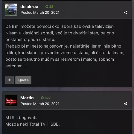
delakroa
38
Posted
March 20, 2021
Da li mi možete pomoći oko izbora kablovske televizije?
Nisam u klasičnoj zgradi, već je to dvorišni stan, pa ono
postanet otpada u startu.
Trebalo bi mi nešto najosnovnije, najjeftinije, jer mi nije bitno
toliko, kad slabo i provodim vreme u stanu, ali čisto da imam,
pošto se trenutno mučim sa resiverom i malom, sobnom
antenom...
Quote
Martin
827
Posted
March 20, 2021
MTS izbegavati.
Možda neki Total TV ili SBB.