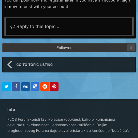
You can post now and register later. If you have an account,
sign
in now
to post with your account.
Reply to this topic...
Followers
5
GO TO TOPIC LISTING
Info
FLCS Forum koristi tzv. kolačiće (cookies), kako bi korisnicima
osigurao funkcionalnost i jednostavnost korišćenja. Daljim
pregledom ovog Foruma dajete svoj pristanak za korišćenje "kolačića".