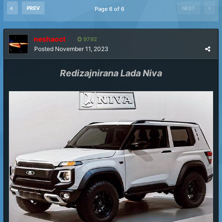
PREV
NEXT
Page 6 of 6
neshaoct
9792
Posted
November 11, 2023
Redizajnirana Lada Niva