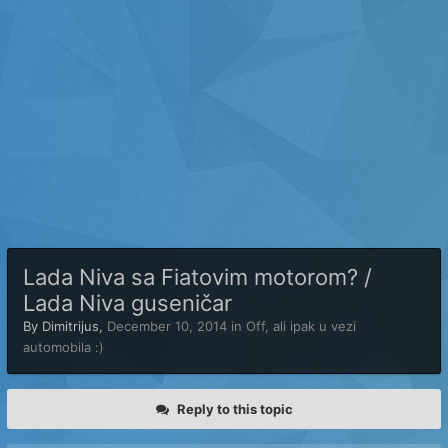
Lada Niva sa Fiatovim motorom? /
Lada Niva guseničar
By
Dimitrijus
,
December 10, 2014
in
Off, ali ipak u vezi
automobila :)
Reply to this topic