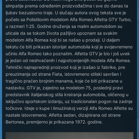
simpatije prema određenim proizvođačima i sve do danas ta
ljubav bezuslovno traje. U slučaju autora ovog teksta sve je
počelo sa Polistilovim modelom Alfa Romeo Alfetta GTV Turbo,
u razmeri 1:25. Godine druženja sa malim automobilom su
uticale da se tokom života pažljivo upoznam sa svakim
modelom Alfa Romea koji bi se našao u prodaji. U daljem
tekstu će biti prikazan istorijat automobila koji je svojevremeno
učinio Alfa Romeo tako poznatim. Alfetta GTV je bio i još uvek
je jedan od neshvaćenih i najpotcenjenijih modela Alfa Romea.
Tehnički najnapredniji proizvod koji je izašao iz fabrike, pre
preuzimanja od strane Fiata, istovremeno stilski savršen i
tragično praćen brojnim manama, koje će biti prikazane u
nastavku. GTV je, zajedno sa modelom 75, poslednji pravi
predstavnik italijanskog stila kreiranja automobila, oličenog u
isključivo sportskom izdanju, uz tradicionalan pogon na zadnje
točkove. Ideje o kupe i limuzinskoj verziji Alfa Romeo Alfette su
nastale istovremeno. Alfetta sedan, dizajnirana od strane
Bertonea, premijerno je prikazana 1972. godine.