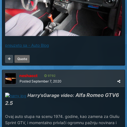
preuzeto sa - Auto Blog
Quote
neshaoct
9792
Posted
September 7, 2020
Alfa Romeo GTV6
Harry'sGarage video:
2.5
Ovaj auto stupa na scenu 1974. godine, kao zamena za Giuliu
Sprint GTV, i momentalno privlači ogromnu pažnju novinara i