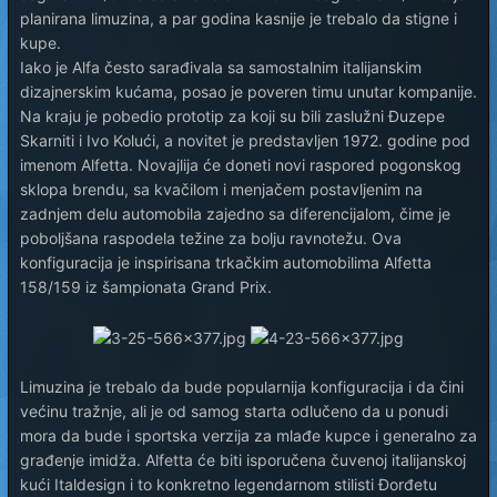
planirana limuzina, a par godina kasnije je trebalo da stigne i
kupe.
Iako je Alfa često sarađivala sa samostalnim italijanskim
dizajnerskim kućama, posao je poveren timu unutar kompanije.
Na kraju je pobedio prototip za koji su bili zaslužni Đuzepe
Skarniti i Ivo Kolući, a novitet je predstavljen 1972. godine pod
imenom Alfetta. Novajlija će doneti novi raspored pogonskog
sklopa brendu, sa kvačilom i menjačem postavljenim na
zadnjem delu automobila zajedno sa diferencijalom, čime je
poboljšana raspodela težine za bolju ravnotežu. Ova
konfiguracija je inspirisana trkačkim automobilima Alfetta
158/159 iz šampionata Grand Prix.
Limuzina je trebalo da bude popularnija konfiguracija i da čini
većinu tražnje, ali je od samog starta odlučeno da u ponudi
mora da bude i sportska verzija za mlađe kupce i generalno za
građenje imidža. Alfetta će biti isporučena čuvenoj italijanskoj
kući Italdesign i to konkretno legendarnom stilisti Đorđetu