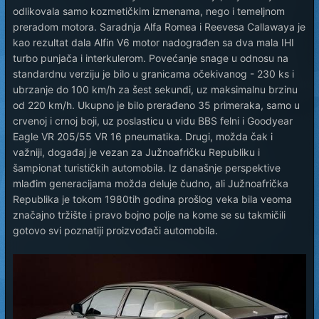
odlikovala samo kozmetičkim izmenama, nego i temeljnom
preradom motora. Saradnja Alfa Romea i Reevesa Callawaya je
kao rezultat dala Alfin V6 motor nadograđen sa dva mala IHI
turbo punjača i interkulerom. Povećanje snage u odnosu na
standardnu verziju je bilo u granicama očekivanog - 230 ks i
ubrzanje do 100 km/h za šest sekundi, uz maksimalnu brzinu
od 220 km/h. Ukupno je bilo prerađeno 35 primeraka, samo u
crvenoj i crnoj boji, uz poslasticu u vidu BBS felni i Goodyear
Eagle VR 205/55 VR 16 pneumatika. Drugi, možda čak i
važniji, događaj je vezan za Južnoafričku Republiku i
šampionat turističkih automobila. Iz današnje perspektive
mlađim generacijama možda deluje čudno, ali Južnoafrička
Republika je tokom 1980tih godina prošlog veka bila veoma
značajno tržište i pravo bojno polje na kome se su takmičili
gotovo svi poznatiji proizvođači automobila.