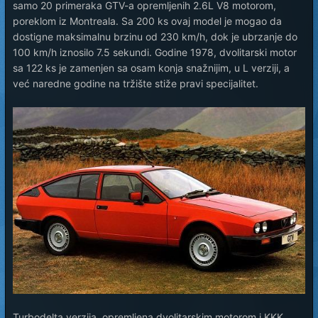
samo 20 primeraka GTV-a opremljenih 2.6L V8 motorom,
poreklom iz Montreala. Sa 200 ks ovaj model je mogao da
dostigne maksimalnu brzinu od 230 km/h, dok je ubrzanje do
100 km/h iznosilo 7.5 sekundi. Godine 1978, dvolitarski motor
sa 122 ks je zamenjen sa osam konja snažnijim, u L verziji, a
već naredne godine na tržište stiže pravi specijalitet.
Turbodelta verzija, opremljena dvolitarskim motorom i KKK