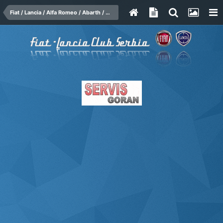
Fiat / Lancia / Alfa Romeo / Abarth / Maserati / Ferrari - Nasleđe