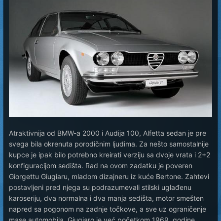
Atraktivnija od BMW-a 2000 i Audija 100, Alfetta sedan je pre
svega bila okrenuta porodičnim ljudima. Za nešto samostalnije
kupce je ipak bilo potrebno kreirati verziju sa dvoje vrata i 2+2
konfiguracijom sedišta. Rad na ovom zadatku je poveren
Giorgettu Giugiaru, mladom dizajneru iz kuće Bertone. Zahtevi
postavljeni pred njega su podrazumevali stilski uglađenu
karoseriju, dva normalna i dva manja sedišta, motor smešten
napred sa pogonom na zadnje točkove, a sve uz ograničenje
mase automobila. Giugiaro je već početkom 1969. godine