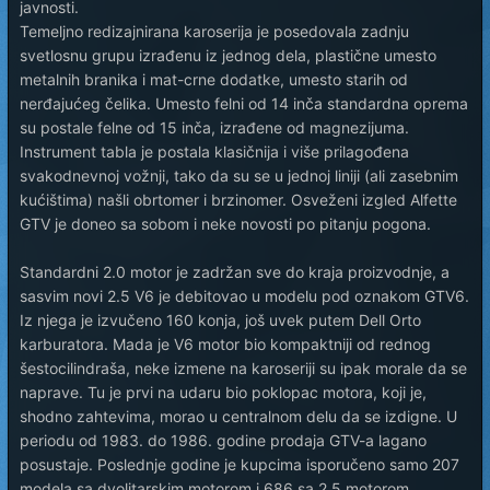
javnosti.
Temeljno redizajnirana karoserija je posedovala zadnju
svetlosnu grupu izrađenu iz jednog dela, plastične umesto
metalnih branika i mat-crne dodatke, umesto starih od
nerđajućeg čelika. Umesto felni od 14 inča standardna oprema
su postale felne od 15 inča, izrađene od magnezijuma.
Instrument tabla je postala klasičnija i više prilagođena
svakodnevnoj vožnji, tako da su se u jednoj liniji (ali zasebnim
kućištima) našli obrtomer i brzinomer. Osveženi izgled Alfette
GTV je doneo sa sobom i neke novosti po pitanju pogona.
Standardni 2.0 motor je zadržan sve do kraja proizvodnje, a
sasvim novi 2.5 V6 je debitovao u modelu pod oznakom GTV6.
Iz njega je izvučeno 160 konja, još uvek putem Dell Orto
karburatora. Mada je V6 motor bio kompaktniji od rednog
šestocilindraša, neke izmene na karoseriji su ipak morale da se
naprave. Tu je prvi na udaru bio poklopac motora, koji je,
shodno zahtevima, morao u centralnom delu da se izdigne. U
periodu od 1983. do 1986. godine prodaja GTV-a lagano
posustaje. Poslednje godine je kupcima isporučeno samo 207
modela sa dvolitarskim motorom i 686 sa 2.5 motorom...