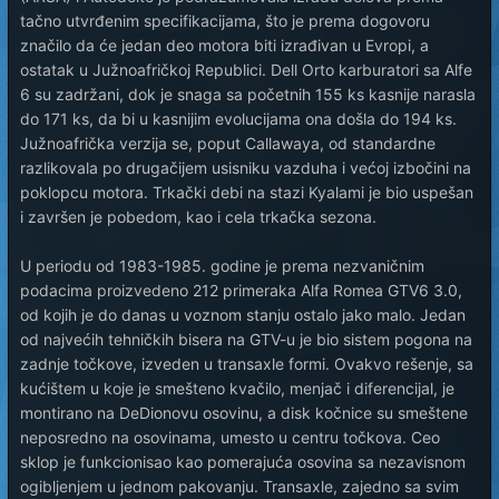
tačno utvrđenim specifikacijama, što je prema dogovoru
značilo da će jedan deo motora biti izrađivan u Evropi, a
ostatak u Južnoafričkoj Republici. Dell Orto karburatori sa Alfe
6 su zadržani, dok je snaga sa početnih 155 ks kasnije narasla
do 171 ks, da bi u kasnijim evolucijama ona došla do 194 ks.
Južnoafrička verzija se, poput Callawaya, od standardne
razlikovala po drugačijem usisniku vazduha i većoj izbočini na
poklopcu motora. Trkački debi na stazi Kyalami je bio uspešan
i završen je pobedom, kao i cela trkačka sezona.
U periodu od 1983-1985. godine je prema nezvaničnim
podacima proizvedeno 212 primeraka Alfa Romea GTV6 3.0,
od kojih je do danas u voznom stanju ostalo jako malo. Jedan
od najvećih tehničkih bisera na GTV-u je bio sistem pogona na
zadnje točkove, izveden u transaxle formi. Ovakvo rešenje, sa
kućištem u koje je smešteno kvačilo, menjač i diferencijal, je
montirano na DeDionovu osovinu, a disk kočnice su smeštene
neposredno na osovinama, umesto u centru točkova. Ceo
sklop je funkcionisao kao pomerajuća osovina sa nezavisnom
ogibljenjem u jednom pakovanju. Transaxle, zajedno sa svim