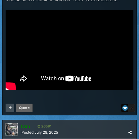
Quote
3
Ivan
26591
Posted
July 28, 2025