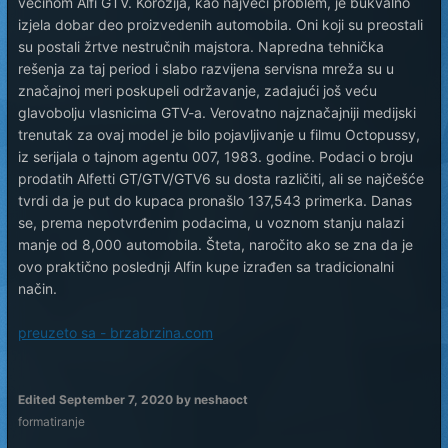
većinom Alfi GTV. Korozija, kao najveći problem, je bukvalno
izjela dobar deo proizvedenih automobila. Oni koji su preostali
su postali žrtve nestručnih majstora. Napredna tehnička
rešenja za taj period i slabo razvijena servisna mreža su u
značajnoj meri poskupeli održavanje, zadajući još veću
glavobolju vlasnicima GTV-a. Verovatno najznačajniji medijski
trenutak za ovaj model je bilo pojavljivanje u filmu Octopussy,
iz serijala o tajnom agentu 007, 1983. godine. Podaci o broju
prodatih Alfetti GT/GTV/GTV6 su dosta različiti, ali se najčešće
tvrdi da je put do kupaca pronašlo 137,543 primerka. Danas
se, prema nepotvrđenim podacima, u voznom stanju nalazi
manje od 8,000 automobila. Šteta, naročito ako se zna da je
ovo praktično poslednji Alfin kupe izrađen sa tradicionalni
način.
preuzeto sa - brzabrzina.com
Edited
September 7, 2020
by neshaoct
formatiranje