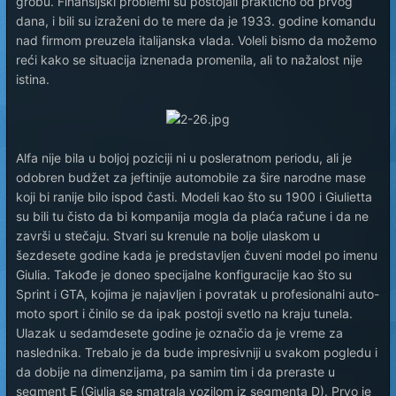
grobu. Finansijski problemi su postojali praktično od prvog
dana, i bili su izraženi do te mere da je 1933. godine komandu
nad firmom preuzela italijanska vlada. Voleli bismo da možemo
reći kako se situacija iznenada promenila, ali to nažalost nije
istina.
Alfa nije bila u boljoj poziciji ni u posleratnom periodu, ali je
odobren budžet za jeftinije automobile za šire narodne mase
koji bi ranije bilo ispod časti. Modeli kao što su 1900 i Giulietta
su bili tu čisto da bi kompanija mogla da plaća račune i da ne
završi u stečaju. Stvari su krenule na bolje ulaskom u
šezdesete godine kada je predstavljen čuveni model po imenu
Giulia. Takođe je doneo specijalne konfiguracije kao što su
Sprint i GTA, kojima je najavljen i povratak u profesionalni auto-
moto sport i činilo se da ipak postoji svetlo na kraju tunela.
Ulazak u sedamdesete godine je označio da je vreme za
naslednika. Trebalo je da bude impresivniji u svakom pogledu i
da dobije na dimenzijama, pa samim tim i da preraste u
segment E (Giulia se smatrala vozilom iz segmenta D). Prvo je