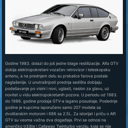
Godine 1983. dolazi do još jedne blage restilizacije. Alfa GTV
dobija elektropokretani vozačev retrovizor i teleskopsku
antenu, a na prednjem delu su prskalice farova postale
naglašenije. U unutrašnjosti prednja sedišta dobijaju
podešavanje po visini i novi, uglasti, naslon za glavu, uz
novitet u vidu elektropokretanih pozora. U periodu od 1983.
do 1986. godine prodaja GTV-a lagano posustaje. Poslednje
godine je kupcima isporučeno samo 207 modela sa
dvolitarskim motorom i 686 sa 2.5L. Za istorijat i priču o Alfi
GTV su veoma važna dva događaja. Prvi se odnosi na
američko tržište i Callaway Twinturbo verziju, koja se nije