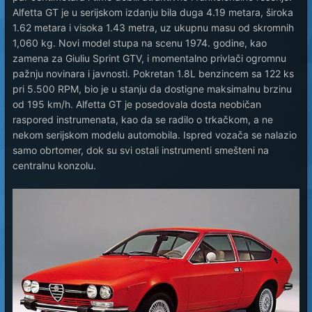
Alfetta GT je u serijskom izdanju bila duga 4.19 metara, široka
1.62 metara i visoka 1.43 metra, uz ukupnu masu od skromnih
1,060 kg. Novi model stupa na scenu 1974. godine, kao
zamena za Giuliu Sprint GTV, i momentalno privlači ogromnu
pažnju novinara i javnosti. Pokretan 1.8L benzincem sa 122 ks
pri 5.500 RPM, bio je u stanju da dostigne maksimalnu brzinu
od 195 km/h. Alfetta GT je posedovala dosta neobičan
raspored instrumenata, kao da se radilo o trkačkom, a ne
nekom serijskom modelu automobila. Ispred vozača se nalazio
samo obrtomer, dok su svi ostali instrumenti smešteni na
centralnu konzolu.