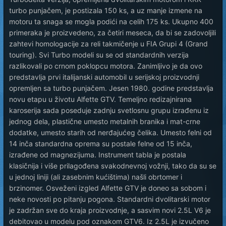
turbo punjačem, je postizala 150 ks, a uz manje izmene na
motoru ta snaga se mogla podići na celih 175 ks. Ukupno 400
primeraka je proizvedeno, za četiri meseca, da bi se zadovoljili
zahtevi homologacije za reli takmičenje u FIA Grupi 4 (Grand
touring). Svi Turbo modeli su se od standardnih verzija
razlikovali po crnom poklopcu motora. Zanimljivo je da ovo
predstavlja prvi italijanski automobil u serijskoj proizvodnji
opremljen sa turbo punjačem. Jesen 1980. godine predstavlja
novu etapu u životu Alfette GTV. Temeljno redizajnirana
karoserija sada poseduje zadnju svetlosnu grupu izrađenu iz
jednog dela, plastične umesto metalnih branika i mat-crne
dodatke, umesto starih od nerđajućeg čelika. Umesto felni od
14 inča standardna oprema su postale felne od 15 inča,
izrađene od magnezijuma. Instrument tabla je postala
klasičnija i više prilagođena svakodnevnoj vožnji, tako da su se
u jednoj liniji (ali zasebnim kućištima) našli obrtomer i
brzinomer. Osveženi izgled Alfette GTV je doneo sa sobom i
neke novosti po pitanju pogona. Standardni dvolitarski motor
je zadržan sve do kraja proizvodnje, a sasvim novi 2.5L V6 je
debitovao u modelu pod oznakom GTV6. Iz 2.5L je izvučeno