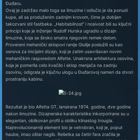
Đuđaru.
Ovaj je zadržao malo toga sa limuzine i odlučio je da ponudi
kupe, ali sa produženim zadnjim krovom, čime je dobijen
takozvani stil fastbeka. „Habitabilnost“ i nosivost bili su ključni
principi koje je inženjer Rudolf Hurska ugradio u dizajn
limuzine, koja se široko smatra njegovim remek-delom.
Provereni mehanički sklopovi ranije Giulije poslužili su kao
osnova za inicijalni dizajn, koji je zatim usavršavan novim
mehaničkim rasporedom Alfette. Unakrsna arhitektura osovina,
koja je pomerila celo kvačilo i sklop menjača na zadnju
osovinu, odigrala je ključnu ulogu u Đuđarovoj nameri da stvori
prostraniju kabinu.
Rezultat je bio Alfetta GT, lansirana 1974. godine, dve godine
nakon limuzine. Dizajnerske karakteristike inkorporirane su u
elegantan, oblikovan profil u obliku klinastog trougla.
Najrevolucionarniji element bio je vetrobran, koji je, poput
haube, imao oštar nagib. Rešetka sa četiri fara zračila je