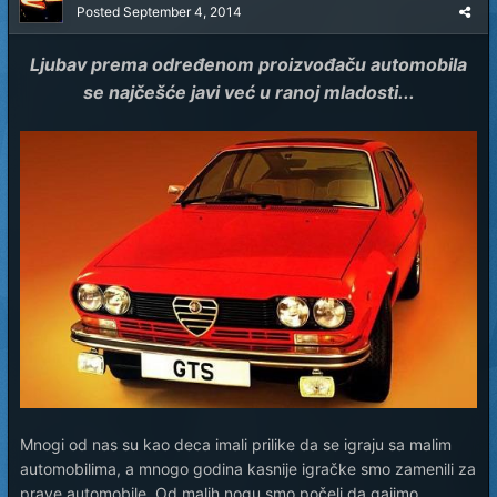
Posted
September 4, 2014
Ljubav prema određenom proizvođaču automobila
se najčešće javi već u ranoj mladosti...
Mnogi od nas su kao deca imali prilike da se igraju sa malim
automobilima, a mnogo godina kasnije igračke smo zamenili za
prave automobile. Od malih nogu smo počeli da gajimo