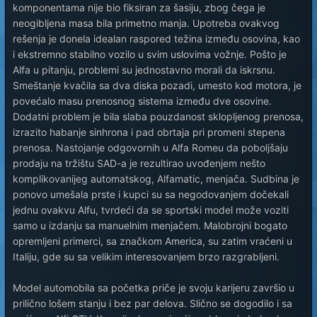
komponentama nije bio fiksiran za šasiju, zbog čega je
neogibljena masa bila primetno manja. Upotreba ovakvog
rešenja je donela idealan raspored težina između osovina, kao
i ekstremno stabilno vozilo u svim uslovima vožnje. Pošto je
Alfa u pitanju, problemi su jednostavno morali da iskrsnu.
Smeštanje kvačila sa dva diska pozadi, umesto kod motora, je
povećalo masu prenosnog sistema između dve osovine.
Dodatni problem je bila slaba pouzdanost sklopljenog prenosa,
izrazito habanje sinhrona i pad obrtaja pri promeni stepena
prenosa. Nastojanje odgovornih u Alfa Romeu da poboljšaju
prodaju na tržištu SAD-a je rezultirao uvođenjem nešto
komplikovanijeg automatskog, Alfamatic, menjača. Sudbina je
ponovo umešala prste i kupci su sa negodovanjem dočekali
jednu ovakvu Alfu, tvrdeći da se sportski model može voziti
samo u izdanju sa manuelnim menjačem. Malobrojni bogato
opremljeni primerci, sa značkom America, su zatim vraćeni u
Italiju, gde su sa velikim interesovanjem brzo razgrabljeni.
Model automobila sa početka priče je svoju karijeru završio u
prilično lošem stanju i bez par delova. Slično se dogodilo i sa