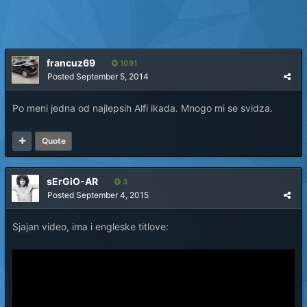
francuz69
1091
Posted
September 5, 2014
Po meni jedna od najlepsih Alfi ikada. Mnogo mi se svidza.
Quote
sErGiO-AR
3
Posted
September 4, 2015
Sjajan video, ima i engleske titlove: