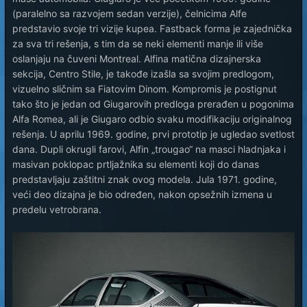
(paralelno sa razvojem sedan verzije), čelnicima Alfe
predstavio svoje tri vizije kupea. Fastback forma je zajednička
za sva tri rešenja, s tim da se neki elementi manje ili više
oslanjaju na čuveni Montreal. Alfina matična dizajnerska
sekcija, Centro Stile, je takođe izašla sa svojim predlogom,
vizuelno sličnim sa Fiatovim Dinom. Kompromis je postignut
tako što je jedan od Giugarovih predloga prerađen u pogonima
Alfa Romea, ali je Giugaro odbio svaku modifikaciju originalnog
rešenja. U aprilu 1969. godine, prvi prototip je ugledao svetlost
dana. Dupli okrugli farovi, Alfin „trougao“ na masci hladnjaka i
masivan poklopac prtljažnika su elementi koji do danas
predstavljaju zaštitni znak ovog modela. Jula 1971. godine,
veći deo dizajna je bio određen, nakon opsežnih izmena u
predelu vetrobrana.