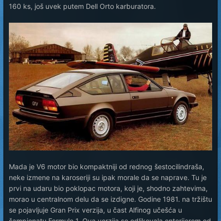
160 ks, još uvek putem Dell Orto karburatora.
Mada je V6 motor bio kompaktniji od rednog šestocilindraša,
neke izmene na karoseriji su ipak morale da se naprave. Tu je
prvi na udaru bio poklopac motora, koji je, shodno zahtevima,
morao u centralnom delu da se izdigne. Godine 1981. na tržištu
se pojavljuje Gran Prix verzija, u čast Alfinog učešća u
šampionatu Formule 1. Ova verzija se odlikovala enterijerom od