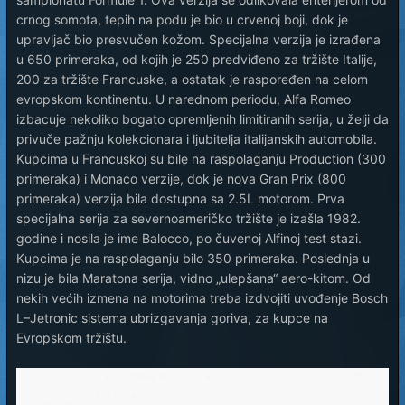
crnog somota, tepih na podu je bio u crvenoj boji, dok je
upravljač bio presvučen kožom. Specijalna verzija je izrađena
u 650 primeraka, od kojih je 250 predviđeno za tržište Italije,
200 za tržište Francuske, a ostatak je raspoređen na celom
evropskom kontinentu. U narednom periodu, Alfa Romeo
izbacuje nekoliko bogato opremljenih limitiranih serija, u želji da
privuče pažnju kolekcionara i ljubitelja italijanskih automobila.
Kupcima u Francuskoj su bile na raspolaganju Production (300
primeraka) i Monaco verzije, dok je nova Gran Prix (800
primeraka) verzija bila dostupna sa 2.5L motorom. Prva
specijalna serija za severnoameričko tržište je izašla 1982.
godine i nosila je ime Balocco, po čuvenoj Alfinoj test stazi.
Kupcima je na raspolaganju bilo 350 primeraka. Poslednja u
nizu je bila Maratona serija, vidno „ulepšana“ aero-kitom. Od
nekih većih izmena na motorima treba izdvojiti uvođenje Bosch
L–Jetronic sistema ubrizgavanja goriva, za kupce na
Evropskom tržištu.