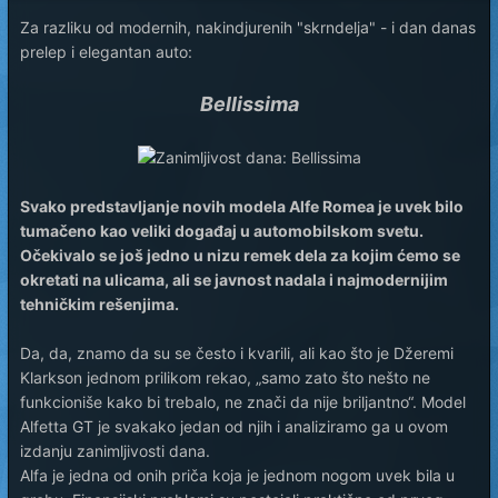
Za razliku od modernih, nakindjurenih "skrndelja" - i dan danas
prelep i elegantan auto:
Bellissima
Svako predstavljanje novih modela Alfe Romea je uvek bilo
tumačeno kao veliki događaj u automobilskom svetu.
Očekivalo se još jedno u nizu remek dela za kojim ćemo se
okretati na ulicama, ali se javnost nadala i najmodernijim
tehničkim rešenjima.
Da, da, znamo da su se često i kvarili, ali kao što je Džeremi
Klarkson jednom prilikom rekao, „samo zato što nešto ne
funkcioniše kako bi trebalo, ne znači da nije briljantno“. Model
Alfetta GT je svakako jedan od njih i analiziramo ga u ovom
izdanju zanimljivosti dana.
Alfa je jedna od onih priča koja je jednom nogom uvek bila u