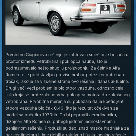
Prvobitno Giugiarovo rešenje je zahtevalo smeštanje brisača u
prostor između vetrobrana i poklopca haube, što je
podrazumevalo nešto skuplju proizvodnju. Za čelnike Alfa
Romea to je predstavljao previše hrabar potez i nepotreban
trošak, iako je sa vizuelne strane ovo rešenje i danas aktuelno.
Drugi veći veći problem je bio otpor vazduha, odnosno cela
linija koja se protezala od vrha poklopca motora do zakošenog
vetrobrana. Prvobitna merenja su pokazala da je koeficijent
otpora vazduha bio čak 0.40, što je rezultat očekivan za
model sa početka 1970tih. Da bi popravili aerodinamiku,
dizajneri Alfa Romea su pribegli jednom jednostavnom i
genijalnom rešenju. Produžili su deo iznad maske hladnjaka za
par centimetara i time dobili atraktivno i funkcionalno rešenje.