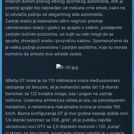
hrabrim duhom pravog Alfinog sportskog automobila, dok je
prednji spojler bio napravljen od mekane crne smole, kako ne
bi odvlačio pažnju od elegantnog stila automobila.
Zadnje staklo je balansiralo oštro nagnuto prednje
vetrobransko staklo i glatko se spajalo s velikim, podeljenim
zadnjim bočnim prozorima, od kojih su neki mogli da se
spuste, stvarajući svetlu i prozračnu kabinu. Spomenućemo da
je velika pažnja posvećena i zadnjim sedištima, koja su morala
komotno da smeste dve odrasle osobe.
Alfetta GT imala je za 110 milimetara kraće međuosovinsko
rastojanje od limuzine, ali je mehanički delila isti 1,8-litarski
benzinac sa 122 konjske snage, kao i pogon na zadnje
točkove. Unakrsna arhitektura ostala je ista, sa petostepenim
menjačem, a reklamirana maksimalna brzina je iznosila 195
km/h. Bazna konfiguracija GT je dve godine kasnije dobila novi
1,6-litarski benzinac sa 108 „grla“, ali je publiku najviše
obradovao novi GTV sa 2,0-litarskim motorom i 120 „konja“.
U skladu sa limuzinom, povećanje snage usledilo je u proleće