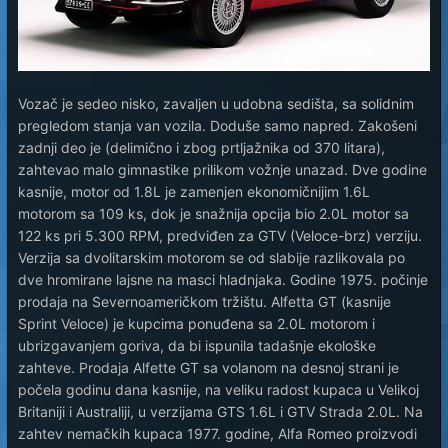
Vozač je sedeo nisko, zavaljen u udobna sedišta, sa solidnim
pregledom stanja van vozila. Doduše samo napred. Zakošeni
zadnji deo je (delimično i zbog prtljažnika od 370 litara),
zahtevao malo gimnastike prilikom vožnje unazad. Dve godine
kasnije, motor od 1.8L je zamenjen ekonomičnijim 1.6L
motorom sa 109 ks, dok je snažnija opcija bio 2.0L motor sa
122 ks pri 5.300 RPM, predviđen za GTV (Veloce-brz) verziju.
Verzija sa dvolitarskim motorom se od slabije razlikovala po
dve hromirane lajsne na masci hladnjaka. Godine 1975. počinje
prodaja na Severnoameričkom tržištu. Alfetta GT (kasnije
Sprint Veloce) je kupcima ponuđena sa 2.0L motorom i
ubrizgavanjem goriva, da bi ispunila tadašnje ekološke
zahteve. Prodaja Alfette GT sa volanom na desnoj strani je
počela godinu dana kasnije, na veliku radost kupaca u Velikoj
Britaniji i Australiji, u verzijama GTS 1.6L i GTV Strada 2.0L. Na
zahtev nemačkih kupaca 1977. godine, Alfa Romeo proizvodi