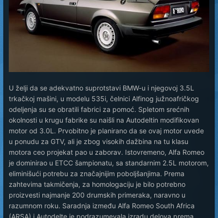
U želji da se adekvatno suprotstavi BMW-u i njegovoj 3.5L
trkačkoj mašini, u modelu 535i, čelnici Alfinog južnoafričkog
odeljenja su se obratili fabrici za pomoć. Spletom srećnih
okolnosti u krugu fabrike su naišli na Autodeltin modifikovan
motor od 3.0L. Prvobitno je planirano da se ovaj motor uvede
u ponudu za GTV, ali je zbog visokih dažbina na tu klasu
motora ceo projekat pao u zaborav. Istovremeno, Alfa Romeo
je dominirao u ETCC šampionatu, sa standarnim 2.5L motorom,
eliminišući potrebu za značajnijim poboljšanjima. Prema
zahtevima takmičenja, za homologaciju je bilo potrebno
proizvesti najmanje 200 drumskih primeraka, naravno u
razumnom roku. Saradnja između Alfa Romeo South Africa
(ARSA) i Autodelte je podrazumevala izradu delova prema