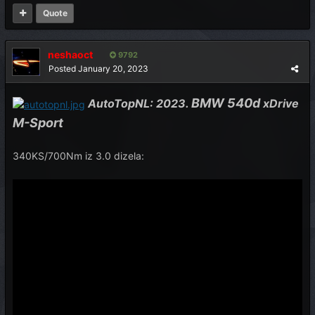
Quote
neshaoct
9792
Posted
January 20, 2023
BMW 540d
AutoTopNL: 2023.
xDrive
M-Sport
340KS/700Nm iz 3.0 dizela: