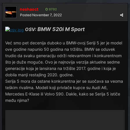
neshaoct
9792
Posted
November 7, 2022
BMW 520i M Sport
OSV:
Već smo pet decenija duboko u BMW-ovoj Seriji 5 jer je model
ove godine napunio 50 godina na tržištu. BMW se oduvek
trudio da svaku generaciju održi relevantnom i konkurentnom
što je duže moguće. Ovo je najnovija verzija aktuelne sedme
generacije koja je lansirana na tržište 2017. godine i koja je
dobila manji restajling 2020. godine.
Serija 5 mora da ostane konkurentna jer se suočava sa veoma
teškim rivalima. Modeli koji privlače kupce su Audi A6,
Mercedes E-Klase ili Volvo S90. Dakle, kako se Serija 5 ističe
među njima?