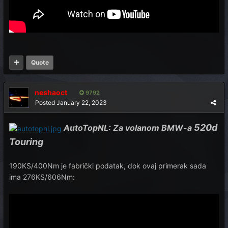
Quote
neshaoct
9792
Posted
January 22, 2023
520d
AutoTopNL: Za volanom BMW-a
Touring
190KS/400Nm je fabrički podatak, dok ovaj primerak sada
ima 276KS/606Nm: