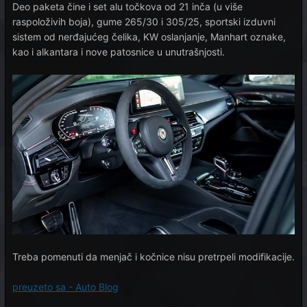
Deo paketa čine i set alu točkova od 21 inča (u više
raspoloživih boja), gume 265/30 i 305/25, sportski izduvni
sistem od nerđajućeg čelika, KW oslanjanje, Manhart oznake,
kao i alkantara i nove patosnice u unutrašnjosti.
Treba pomenuti da menjač i kočnice nisu pretrpeli modifikacije.
preuzeto sa - Auto Blog