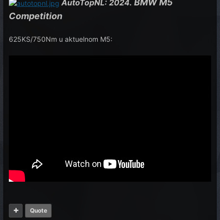
BMW M5
AutoTopNL: 2024.
Competition
625KS/750Nm u aktuelnom M5:
Quote