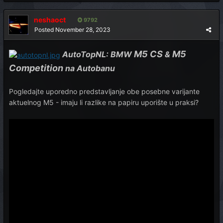
neshaoct
9792
Posted
November 28, 2023
M5 CS
M5
AutoTopNL: BMW
&
Competition
na Autobanu
Pogledajte uporedno predstavljanje obe posebne varijante
aktuelnog M5 - imaju li razlike na papiru uporište u praksi?