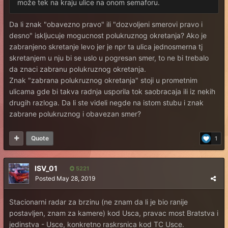
može tek na kraju ulice na onom semaforu.
Da li znak "obavezno pravo" ili "dozvoljeni smerovi pravo i
desno" iskljucuje mogucnost polukruznog okretanja? Ako je
zabranjeno skretanje levo jer je npr ta ulica jednosmerna tj
skretanjem u nju bi se uslo u pogresan smer, to ne bi trebalo
da znaci zabranu polukruznog okretanja.
Znak "zabrana polukruznog okretanja" stoji u prometnim
ulicama gde bi takva radnja usporila tok saobracaja ili iz nekih
drugih razloga. Da li ste videli negde na istom stubu i znak
zabrane polukruznog i obavezan smer?
Quote
1
ISV_01
5221
Posted
May 28, 2019
Stacionarni radar za brzinu (ne znam da li je bio ranije
postavljen, znam za kamere) kod Usca, pravac most Bratstva i
jedinstva - Usce, konkretno raskrsnica kod TC Usce.