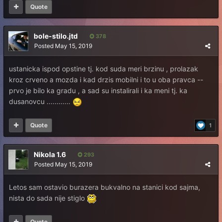
Quote
bole-stilo.jtd
378
Posted
May 15, 2019
ustanicka ispod opstine tj. kod suda meri brzinu , prolazak
kroz crveno a mozda i kad drzis mobilni i to u oba pravca --
prvo je bilo ka gradu , a sad su instalirali i ka meni tj. ka
dusanovcu ............
Quote
1
Nikola 1.6
293
Posted
May 15, 2019
Letos sam ostavio burazera bukvalno na stanici kod sajma,
nista do sada nije stiglo
Quote