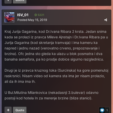
ISV_01
5221
Posted
May 15, 2019
Kraj Jurija Gagarina, kod Dr.Ivana Ribara 2 krsta. Jedan snima
kada se prolazi iz pravca Mileve Ajnstajn i Dr.Ivana Ribara pa u
Jurija Gagarina (kod skretanja tramvaja) i ima kameru ka
napred i jednu nazad (verovatno crveno, prepoznavanje i
brzina). Ofc jedna sto gleda ka ulazu u blok posmatra i dva
banalna semafora, pa ko prodje dobice sigurno razglednicu.
Drugi je iz pravca kruznog toka (Surcinska) ka gore pomenutoj
raskrsnici. Nisam video od kamera sta ima jer nisam prolazio,
ali da ih ima ima ih.
U Bul.Milutina Milankovica (nekadasnji 3.bulevar) odavno
postoji kod hotela In za merenje brzine (blize stanici).
Quote
1