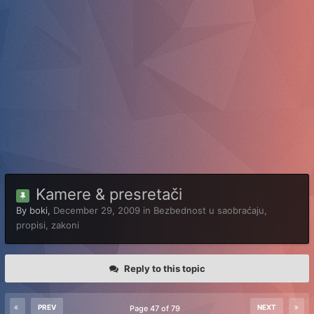
Kamere & presretači
By
boki
,
December 29, 2009
in
Bezbednost u saobraćaju,
propisi, zakoni
Reply to this topic
PREV
NEXT
Page 47 of 79