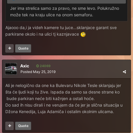
Jer ima strelica samo za pravo, ne sme levo. Polukružno
može tek na kraju ulice na onom semaforu.
Ajaooo da,i ja videh kamere tu juce...sklanjace garant sve
parkirane okolo i na ulici tj kaznjavace
Quote
Axic
24069
Posted
May 25, 2019
Ali je nelogično da one ka Bulevaru Nikole Tesle sklanjaju jer
šta će ljudi koji tu žive. Ispada da samo sa desne strane ko
bude parkiran neće biti kažnjen a ostali hoće.
Do sad ih nisu dirali i ne verujem da će jer je slična situacija u
Džona Kenedija, Luja Adamiča i ostalim okolnim ulicama.
Quote