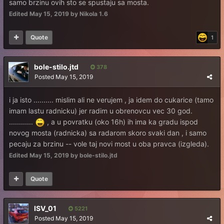
samo brzinu ovih sto se spustaju sa mosta.
Edited
May 15, 2019
by Nikola 1.6
Quote
1
bole-stilo.jtd
378
Posted
May 15, 2019
i ja isto .......... mislim ali ne verujem , ja idem do cukarice (tamo
imam lastu radnicku) jer radim u obrenovcu vec 30 god.
............
, a u povratku (oko 16h) ih ima ka gradu ispod
novog mosta (radnicka) sa radarom skoro svaki dan , i samo
pecaju za brzinu -- vole taj novi most u oba pravca (izgleda).
Edited
May 15, 2019
by bole-stilo.jtd
Quote
ISV_01
5221
Posted
May 15, 2019