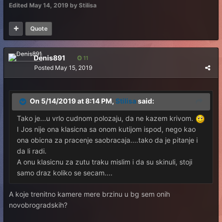
Edited
May 14, 2019
by Stilisa
Quote
Denis891
11
Posted
May 15, 2019
On 5/14/2019 at 8:14 PM,
Stilisa
said:
Tako je...u vrlo cudnom polozaju, da ne kazem krivom.
I Jos nije ona klasicna sa onom kutijom ispod, nego kao
ona obicna za pracenje saobracaja....tako da je pitanje i
da li radi.
A onu klasicnu za zutu traku mislim i da su skinuli, stoji
samo draz koliko se secam....
A koje trenitno kamere mere brzinu u bg sem onih
novobrogradskih?