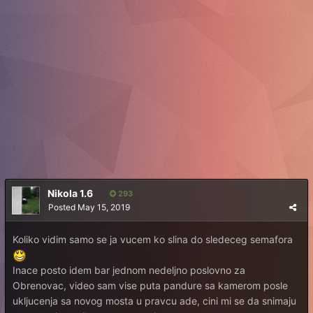
Nikola 1.6
293
Posted
May 15, 2019
Koliko vidim samo se ja vucem ko slina do sledeceg semafora
Inace posto idem bar jednom nedeljno poslovno za
Obrenovac, video sam vise puta pandure sa kamerom posle
ukljucenja sa novog mosta u pravcu ade, cini mi se da snimaju