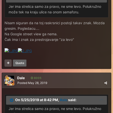
Jer ima strelica samo za pravo, ne sme levo. Polukružno
može tek na kraju ulice na onom semaforu.
Nisam siguran da na toj raskrsnici postoji takav znak. Mozda
gresim. Pogledacu....
Na Google street view ga nema.
Čak ima i znak za prestrojavanje "za levo"
Quote
Dale
8005
Posted
May 28, 2019
On 5/25/2019 at 8:42 PM,
Axic
said:
Jer ima strelica samo za pravo, ne sme levo. Polukružno