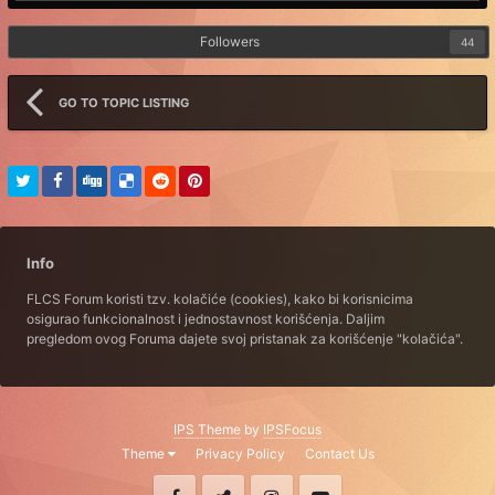
Followers
44
GO TO TOPIC LISTING
Info
FLCS Forum koristi tzv. kolačiće (cookies), kako bi korisnicima
osigurao funkcionalnost i jednostavnost korišćenja. Daljim
pregledom ovog Foruma dajete svoj pristanak za korišćenje "kolačića".
IPS Theme
by
IPSFocus
Theme
Privacy Policy
Contact Us