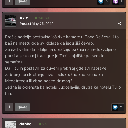
Quote
3
1
Axic
24069
Posted
May 25, 2019
Prošle nedelje postaviše još dve kamere u Goce Delčeva, i to
baš na mestu gde svi dolaze da jedu šiš ćevap.
Za sad vidim da i dalje ne obraćaju pažnju na nedozvoljeno
parkiranje u onoj traci gde je Taxi stajalište pa sve do
semafora.
Da li su ih postavili za čuveni prekršaj gde svi naprave
zabranjeno skretanje levo i polukružno kad krenu ka
Megatrendu ili zbog neceg drugog?
Jedna je okrenuta ka hotelu Jugoslavija, druga ka hotelu Tulip
Inn.
Quote
2
danko
189