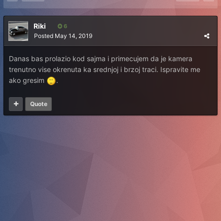
Riki
6
Posted
May 14, 2019
Danas bas prolazio kod sajma i primecujem da je kamera
trenutno vise okrenuta ka srednjoj i brzoj traci. Ispravite me
ako gresim
.
Quote