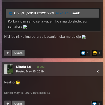
On 5/15/2019 at 12:15 PM,
Nikola 1.6
said:
Koliko vidim samo se ja vucem ko slina do sledeceg
semafora
Nisi jedini, ko ima para za bacanje neka me obidje
Quote
1
1
Nikola 1.6
293
Posted
May 15, 2019
Realno
Edited
May 15, 2019
by Nikola 1.6
Quote
2