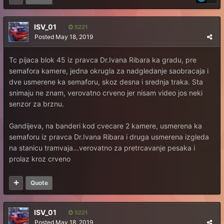
ISV_01
5221
Posted
May 18, 2019
Tc pijaca blok 45 iz pravca Dr.Ivana Ribara ka gradu, pre
semafora kamere, jedna okrugla za nadgledanje saobracaja i
dve usmerene ka semaforu, skoz desna i srednja traka. Sta
snimaju ne znam, verovatno crveno jer nisam video jos neki
senzor za brznu.
Gandijeva, na banderi kod cvecare 2 kamere, usmerena ka
semaforu iz pravca Dr.Ivana Ribara i druga usmerena izgleda
na stanicu tramvaja...verovatno za pretrcavanje pesaka i
prolaz kroz crveno
Quote
ISV_01
5221
Posted
May 18, 2019