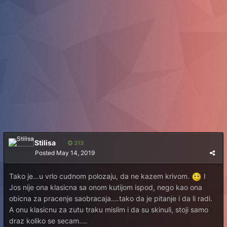
Stilisa
313
Posted
May 14, 2019
Tako je...u vrlo cudnom polozaju, da ne kazem krivom.
I
Jos nije ona klasicna sa onom kutijom ispod, nego kao ona
obicna za pracenje saobracaja....tako da je pitanje i da li radi.
A onu klasicnu za zutu traku mislim i da su skinuli, stoji samo
draz koliko se secam....