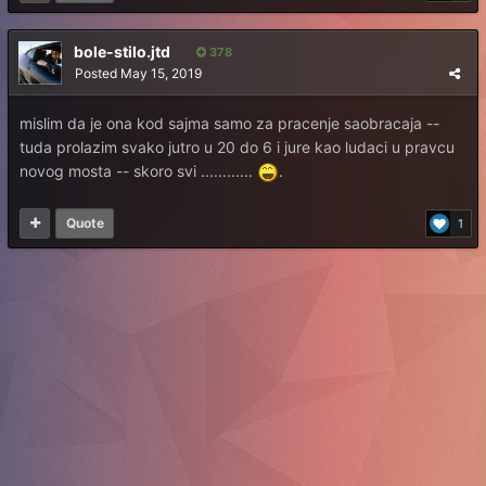
bole-stilo.jtd
378
Posted
May 15, 2019
mislim da je ona kod sajma samo za pracenje saobracaja --
tuda prolazim svako jutro u 20 do 6 i jure kao ludaci u pravcu
novog mosta -- skoro svi ............
.
Quote
1