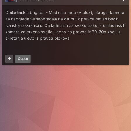
Omladinskih brigada - Medicina rada (A blok), okrugla kamera
za nadgledanje saobracaja na dtubu iz pravca omladibskih.
Na istoj raskrsnici iz Omladinskih za svaku traku iz omladinskih
kamere za crveno svetlo i jedna za pravac iz 70-70a kao i iz
skretanja ulevo iz pravca blokova
Quote