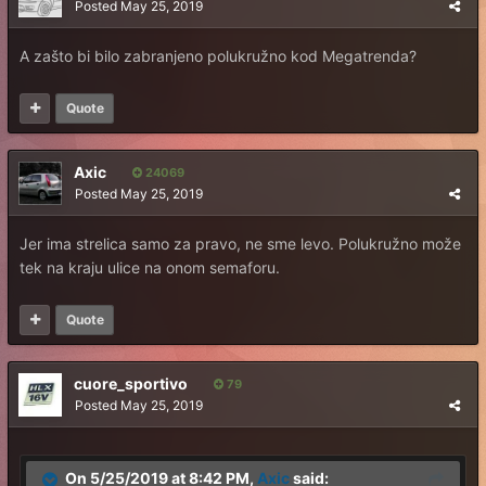
Posted
May 25, 2019
A zašto bi bilo zabranjeno polukružno kod Megatrenda?
Quote
Axic
24069
Posted
May 25, 2019
Jer ima strelica samo za pravo, ne sme levo. Polukružno može
tek na kraju ulice na onom semaforu.
Quote
cuore_sportivo
79
Posted
May 25, 2019
On 5/25/2019 at 8:42 PM,
Axic
said: