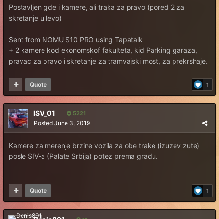
Postavljen gde i kamere, ali traka za pravo (pored 2 za
skretanje u levo)
Sent from NOMU S10 PRO using Tapatalk
+ 2 kamere kod ekonomskof fakulteta, kid Parking garaza,
pravac za pravo i skretanje za tramvajski most, za prekrshaje.
Quote
1
ISV_01
5221
Posted
June 3, 2019
Kamere za merenje brzine vozila za obe trake (izuzev zute)
posle SIV-a (Palate Srbija) potez prema gradu.
Quote
1