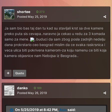
shortee
273
Posted
May 25, 2019
Ja sam bio bas taj dan tu kad su stavljali krst sa dve kamere
preko puta sis cevapa..naravno ja cekao u redu za 3 komada
samo za mene..
..buduci da sam zbog posla zadnjih nedelju
dana prokrstario ceo beograd mislim da ce svaka raskrsnica i
veca ulica biti pokrivena kamerom-za koju namenu ce biti koja
kamera objasnice nam Nebojsa iz Beograda..
Quote
danko
189
Posted
May 26, 2019
On 5/25/2019 at 8:42 PM,
Axic
said: