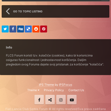
GO TO TOPIC LISTING
Info
FLCS Forum koristi tzv. kolačiće (cookies), kako bi korisnicima
osigurao funkcionalnost i jednostavnost korišćenja. Daljim
pregledom ovog Foruma dajete svoj pristanak za korišćenje "kolačića".
IPS Theme
by
IPSFocus
Theme
Privacy Policy
Contact Us
Fiat-Lancia Club Serbia Forum © All rights reserved/Sva prava zadržana