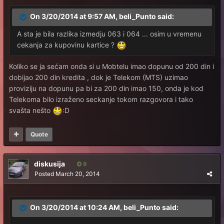
On 3/20/2014 at 9:57 AM, beli_Punto said:
A sta je bila razlika izmedju 063 i 064 ... osim u vremenu
cekanja za kupovinu kartice ?
Koliko se ja sećam onda si u Mobtelu imao dopunu od 200 din i
dobijao 200 din kredita , dok je Telekom (MTS) uzimao
proviziju na dopunu pa bi za 200 din imao 150, onda je kod
Telekoma bilo izraženo seckanje tokom razgovora i tako
svašta nešto
:D
Quote
diskusija
9
Posted
March 20, 2014
On 3/20/2014 at 10:24 AM, beli_Punto said: