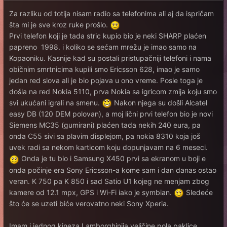
Za razliku od totija nisam radio sa telefonima ali aj da ispričam
šta mi je sve kroz ruke prošlo.
Prvi telefon koji je tada stric kupio bio je neki SHARP plaćen
papreno 1998. i koliko se sećam mrežu je imao samo na
Kopaoniku. Kasnije kad su postali pristupačniji telefoni i nama
običnim smrtnicima kupili smo Ericsson 628, imao je samo
jedan red slova ali je bio pojava u ono vreme. Posle toga je
došla na red Nokia 5110, prva Nokia sa igricom zmija koju smo
svi ukućani igrali na smenu.
Nakon njega su došli Alcatel
easy DB (120 DEM polovan), a moj lični prvi telefon bio je novi
Siemens MC35 (gumirani) plaćen tada nekih 240 eura, pa
onda C55 sivi sa plavim displejom, pa nokia 8310 koja još
uvek radi sa nekom karticom koju dopunjavam na 6 meseci.
Onda je tu bio i Samsung X450 prvi sa ekranom u boji e
onda počinje era Sony Ericsson-a kome sam i dan danas ostao
veran. K 750 pa K 850 i sad Satio U1 kojeg ne menjam zbog
kamere od 12.1 mpx, GPS i Wi-Fi iako je symbian.
Sledeće
što će se uzeti biće verovatno neki Sony Xperia.
Imam i jednog kineza Lamborghinija veličine pola paklice