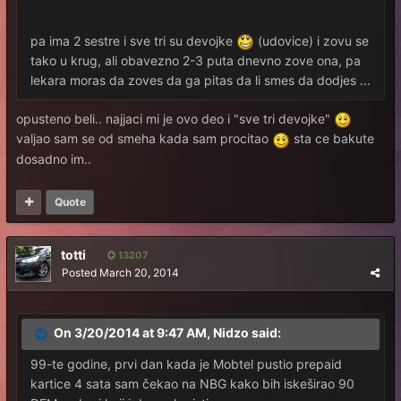
pa ima 2 sestre i sve tri su devojke
(udovice) i zovu se
tako u krug, ali obavezno 2-3 puta dnevno zove ona, pa
lekara moras da zoves da ga pitas da li smes da dodjes ...
opusteno beli.. najjaci mi je ovo deo i "sve tri devojke"
valjao sam se od smeha kada sam procitao
sta ce bakute
dosadno im..
Quote
totti
13207
Posted
March 20, 2014
On 3/20/2014 at 9:47 AM, Nidzo said:
99-te godine, prvi dan kada je Mobtel pustio prepaid
kartice 4 sata sam čekao na NBG kako bih iskeširao 90