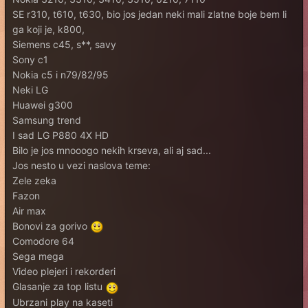
SE r310, t610, t630, bio jos jedan neki mali zlatne boje bem li
ga koji je, k800,
Siemens c45, s**, savy
Sony c1
Nokia c5 i n79/82/95
Neki LG
Huawei g300
Samsung trend
I sad LG P880 4X HD
Bilo je jos mnooogo nekih krseva, ali aj sad...
Jos nesto u vezi naslova teme:
Zele zeka
Fazon
Air max
Bonovi za gorivo
Comodore 64
Sega mega
Video plejeri i rekorderi
Glasanje za top listu
Ubrzani play na kaseti