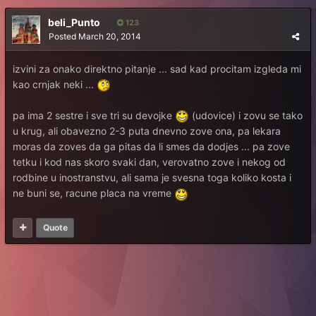
beli_Punto
123
Posted
March 20, 2014
izvini za onako direktno pitanje ... sad kad procitam izgleda mi
kao crnjak neki ...
pa ima 2 sestre i sve tri su devojke
(udovice) i zovu se tako
u krug, ali obavezno 2-3 puta dnevno zove ona, pa lekara
moras da zoves da ga pitas da li smes da dodjes ... pa zove
tetku i kod nas skoro svaki dan, verovatno zove i nekog od
rodbine u inostranstvu, ali sama je svesna toga koliko kosta i
ne buni se, racune placa na vreme
Quote