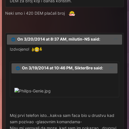
DEM za broj koji i danas koristim.
Neki smo i 420 DEM plaćali broj
On 3/20/2014 at 8:37 AM, milutin-NS said:
Izdvojeno!
On 3/19/2014 at 10:46 PM, SikterBre said:
Moj prvi telefon isto...kakva sam faca bio u drustvu kad
sam pozivao -glasovnim komandama-
Nisu mi verovali da moze, kad sam im pokazao...drugovi