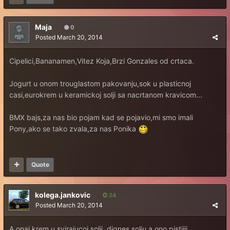
Maja
0
Posted
March 20, 2014
Cipelici,Bananamen,Vitez Koja,Brzi Gonzales od crtaca.
Jogurt u onom trouglastom pakovanju,sok u plasticnoj
casi,eurokrem u keramickoj solji sa nacrtanom kravicom...
BMX bajs,za nas bio pojam kad se pojavio,mi smo imali
Pony,ako se tako zvala,za nas Ponika
Quote
kolega.jankovic
24
Posted
March 20, 2014
A onaj krem u svirajucoj solji, dignes solju a ono pistiiii