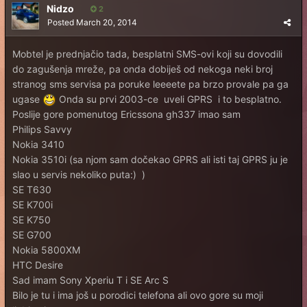
Nidzo
2
Posted
March 20, 2014
Mobtel je prednjačio tada, besplatni SMS-ovi koji su dovodili
do zagušenja mreže, pa onda dobiješ od nekoga neki broj
stranog sms servisa pa poruke leeeete pa brzo provale pa ga
ugase
Onda su prvi 2003-ce uveli GPRS i to besplatno.
Poslije gore pomenutog Ericssona gh337 imao sam
Philips Savvy
Nokia 3410
Nokia 3510i (sa njom sam dočekao GPRS ali isti taj GPRS ju je
slao u servis nekoliko puta:) )
SE T630
SE K700i
SE K750
SE G700
Nokia 5800XM
HTC Desire
Sad imam Sony Xperiu T i SE Arc S
Bilo je tu i ima još u porodici telefona ali ovo gore su moji