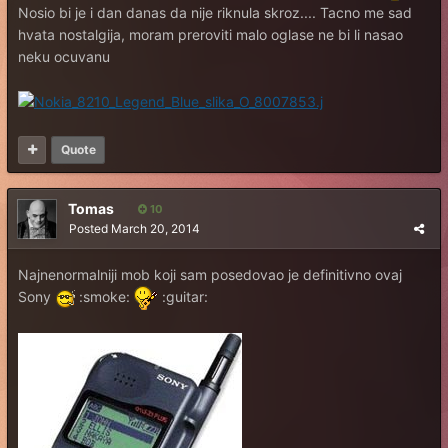
Nosio bi je i dan danas da nije riknula skroz.... Tacno me sad
hvata nostalgija, moram preroviti malo oglase ne bi li nasao
neku ocuvanu
Quote
Tomas
10
Posted
March 20, 2014
Najnenormalniji mob koji sam posedovao je definitivno ovaj
Sony
:smoke:
:guitar: