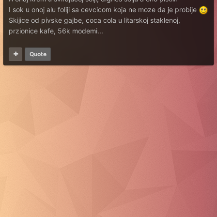
I sok u onoj alu foliji sa cevcicom koja ne moze da je probije
Skijice od pivske gajbe, coca cola u litarskoj staklenoj,
przionice kafe, 56k modemi...
Quote