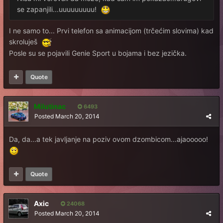
se zapanjili...uuuuuuuuu!
I ne samo to... Prvi telefon sa animacijom (trčećim slovima) kad
skroluješ
Posle su se pojavili Genie Sport u bojama i bez jezička.
Quote
Milutinac
6493
Posted
March 20, 2014
Da, da...a tek javljanje na poziv ovom dzombicom...ajaooooo!
Quote
Axic
24068
Posted
March 20, 2014