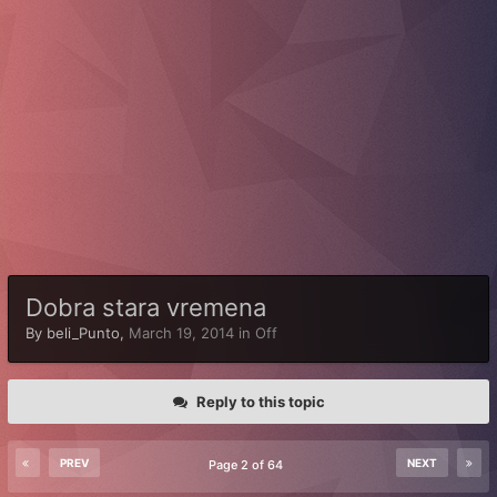
Dobra stara vremena
By
beli_Punto
,
March 19, 2014
in
Off
Reply to this topic
PREV
NEXT
Page 2 of 64