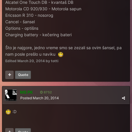
Alcatel One Touch DB - kvantaš DB
Motorola CD 920/930 - Motorola sapun
Ericsson R 310 - nosorog
Cancel - šansel
Options - optišns
Charging battery - kečering bateri
Što je najgore, jedno vreme smo se zezali sa ovim šansel, pa
nam posle prešlo u naviku
Edited
March 20, 2014
by totti
Quote
MS PK
8752
Posted
March 20, 2014
:D