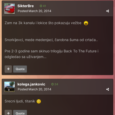
SikterBre
41
Posted
March 20, 2014
Zam na 3k kanalu i lokice što pokazuju vežbe
Snorkijevci, mede medenjaci, čarobna šuma od crtaća..
Pre 2-3 godine sam skinuo trilogiju Back To The Future i
odgledao sa uživanjem...
Quote
kolega.jankovic
24
Posted
March 20, 2014
Srecni ljudi, titanik
Quote