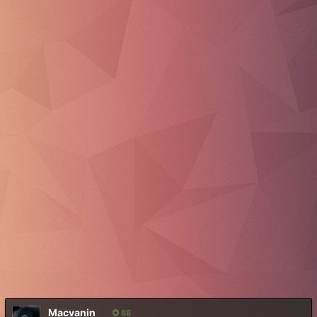
Macvanin
88