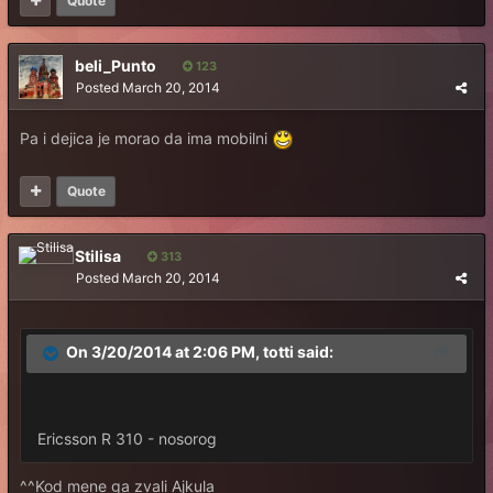
Quote
beli_Punto
123
Posted
March 20, 2014
Pa i dejica je morao da ima mobilni
Quote
Stilisa
313
Posted
March 20, 2014
On 3/20/2014 at 2:06 PM, totti said:
Ericsson R 310 - nosorog
^^Kod mene ga zvali Ajkula