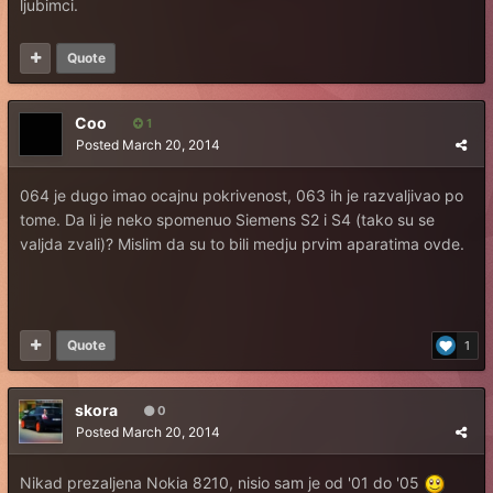
ljubimci.
Quote
Coo
1
Posted
March 20, 2014
064 je dugo imao ocajnu pokrivenost, 063 ih je razvaljivao po
tome. Da li je neko spomenuo Siemens S2 i S4 (tako su se
valjda zvali)? Mislim da su to bili medju prvim aparatima ovde.
Quote
1
skora
0
Posted
March 20, 2014
Nikad prezaljena Nokia 8210, nisio sam je od '01 do '05