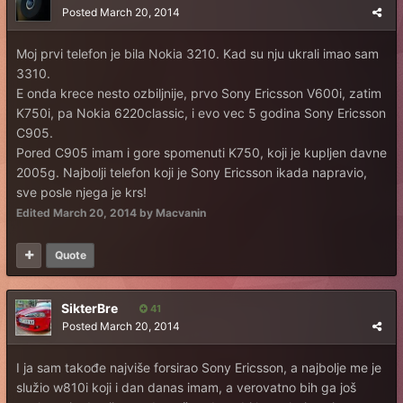
Posted
March 20, 2014
Moj prvi telefon je bila Nokia 3210. Kad su nju ukrali imao sam
3310.
E onda krece nesto ozbiljnije, prvo Sony Ericsson V600i, zatim
K750i, pa Nokia 6220classic, i evo vec 5 godina Sony Ericsson
C905.
Pored C905 imam i gore spomenuti K750, koji je kupljen davne
2005g. Najbolji telefon koji je Sony Ericsson ikada napravio,
sve posle njega je krs!
Edited
March 20, 2014
by Macvanin
Quote
SikterBre
41
Posted
March 20, 2014
I ja sam takođe najviše forsirao Sony Ericsson, a najbolje me je
služio w810i koji i dan danas imam, a verovatno bih ga još