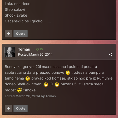
Laku noc deco
Step sokovi
Shock zvake
Cacanski cips i gricko........
Quote
Tomas
10
Posted
March 20, 2014
Bonovi za gorivo, 20l max mesecno i puknu ti pecat u
saobracajnu da si preuzeo bonove
, odes na pumpu a
tamo nema
pravac kod komsije, stigao noc pre iz Rumunije
doneo Shell-ov crveni
:D
pazaris 5 lit i sreca sreca
radost
:smoke:
Edited
March 20, 2014
by Tomas
Quote