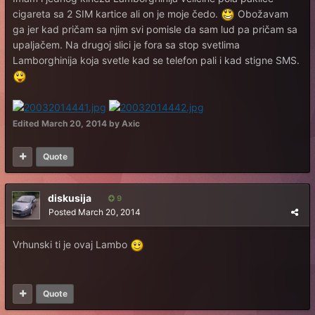
cigareta sa 2 SIM kartice ali on je moje čedo.
Obožavam
ga jer kad pričam sa njim svi pomisle da sam lud pa pričam sa
upaljačem. Na drugoj slici je fora sa stop svetlima
Lamborghinija koja svetle kad se telefon pali i kad stigne SMS.
Edited
March 20, 2014
by Axic
Quote
diskusija
9
Posted
March 20, 2014
Vrhunski ti je ovaj Lambo
Quote