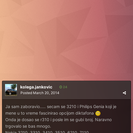
kolega.jankovic
24
Posted
March 20, 2014
Ja sam zaboravio..... secam se 3210 i Philips Genia koji je
mene u to vreme fascinirao opcijom diktafona
Onda je dosao se r310 i posle im se gubi broj. Naravno
trgovalo se bas mnogo.
Nokia 3210, 3310, 3410, 3510, 6210, 7110