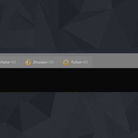
Haha
(0)
Zbunjen
(0)
Tužan
(0)