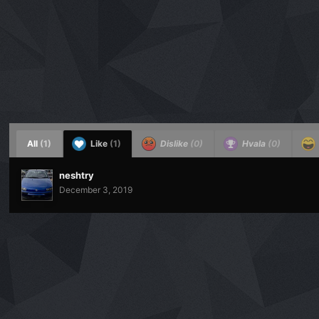
All
(1)
Like
(1)
Dislike
(0)
Hvala
(0)
neshtry
December 3, 2019