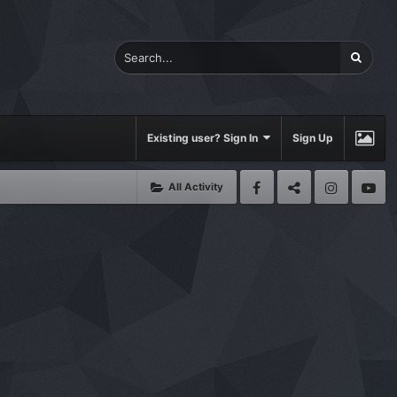
Existing user? Sign In
Sign Up
All Activity