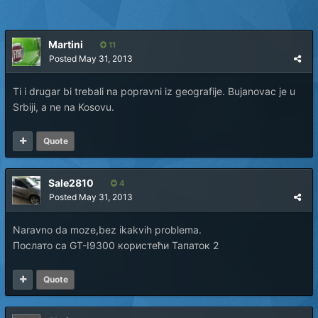
Martini
11
Posted
May 31, 2013
Ti i drugar bi trebali na popravni iz geografije. Bujanovac je u
Srbiji, a ne na Kosovu.
Quote
Sale2810
4
Posted
May 31, 2013
Naravno da moze,bez ikakvih problema.
Послато са GT-I9300 користећи Тапаток 2
Quote