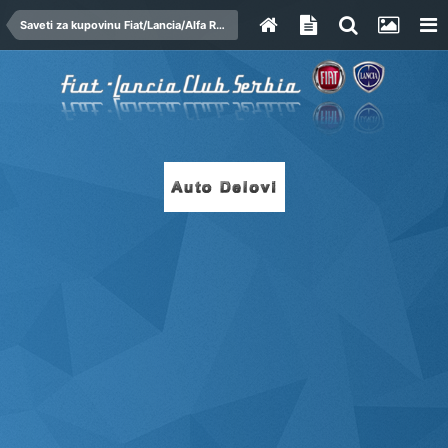
Saveti za kupovinu Fiat/Lancia/Alfa Romeo automobila