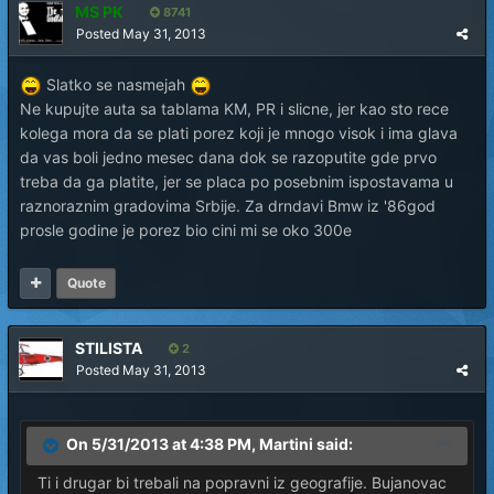
MS PK
8741
Posted
May 31, 2013
Slatko se nasmejah
Ne kupujte auta sa tablama KM, PR i slicne, jer kao sto rece
kolega mora da se plati porez koji je mnogo visok i ima glava
da vas boli jedno mesec dana dok se razoputite gde prvo
treba da ga platite, jer se placa po posebnim ispostavama u
raznoraznim gradovima Srbije. Za drndavi Bmw iz '86god
prosle godine je porez bio cini mi se oko 300e
Quote
STILISTA
2
Posted
May 31, 2013
On 5/31/2013 at 4:38 PM, Martini said:
Ti i drugar bi trebali na popravni iz geografije. Bujanovac