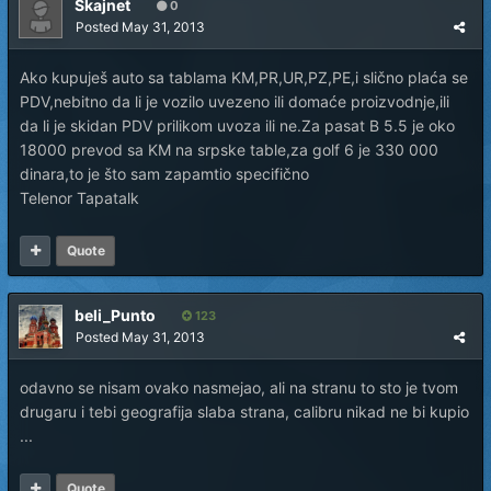
Skajnet
0
Posted
May 31, 2013
Ako kupuješ auto sa tablama KM,PR,UR,PZ,PE,i slično plaća se
PDV,nebitno da li je vozilo uvezeno ili domaće proizvodnje,ili
da li je skidan PDV prilikom uvoza ili ne.Za pasat B 5.5 je oko
18000 prevod sa KM na srpske table,za golf 6 je 330 000
dinara,to je što sam zapamtio specifično
Telenor Tapatalk
Quote
beli_Punto
123
Posted
May 31, 2013
odavno se nisam ovako nasmejao, ali na stranu to sto je tvom
drugaru i tebi geografija slaba strana, calibru nikad ne bi kupio
...
Quote