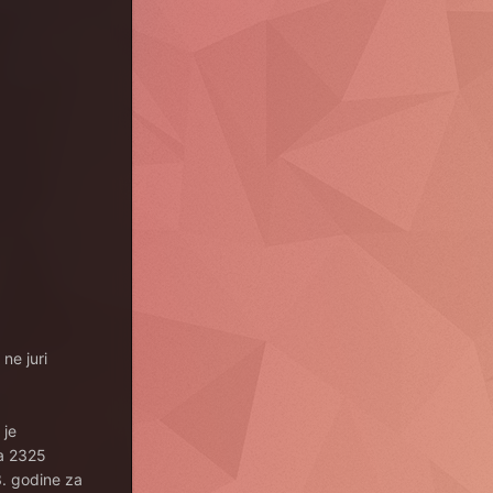
ne juri
 je
na 2325
3. godine za