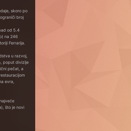
odaje, skoro po
ograniči broj
 pad od 5.4
to) na 246
riji Ferrarija.
dstva u razvoj,
 poput divizije
ični pečat, a
 restauracijom
na evra,
 najveće
, što je novi