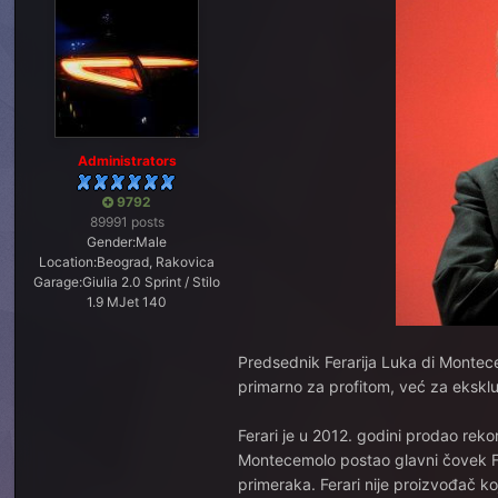
Administrators
9792
89991 posts
Gender:
Male
Location:
Beograd, Rakovica
Garage:
Giulia 2.0 Sprint / Stilo
1.9 MJet 140
Predsednik Ferarija Luka di Montece
primarno za profitom, već za ekskl
Ferari je u 2012. godini prodao rek
Montecemolo postao glavni čovek Fe
primeraka. Ferari nije proizvođač k