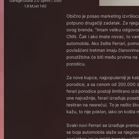
Garage:
Giulia 2.0 Sprint / Stilo
1.9 MJet 140
Obično je posao marketing izvršioca
potpuno drugačiji zadatak. Za njega
ovog brenda. ''Imam veliku odgovorno
CNN. Čak i ako imate novac, to vam
automobila. Ako želite Ferrari, pom
povlašćeni tretman imaju članovima 
porudžbina će biti među prvima na li
porodicu.
Za nove kupce, najpopularniji je kabr
porodice, a sa cenom od 200.000 dol
ferari porodice postoji limitirano izd
one najvažnije, ferari izrađuje pose
testiran na nesreću). To je nešto št
kažu, to nije poklon, iako on košta m
Svaki novi Ferrari se izrađuje prema že
se boja automobila slaže sa njegovo
ovaj izbor, jer je imidž brenda važ