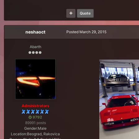
Quote
neshaoct
Posted
March 29, 2015
Abarth
Administrators
9792
89991 posts
Gender:
Male
Location:
Beograd, Rakovica