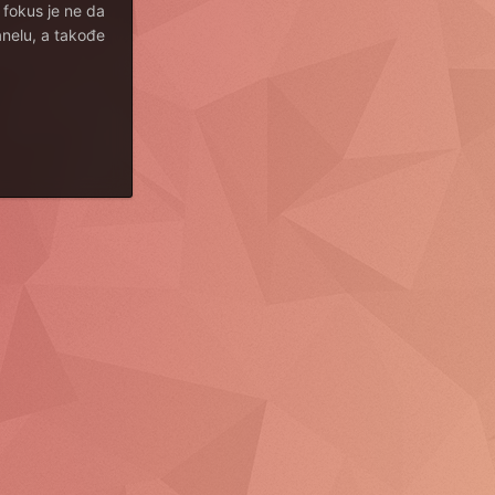
 fokus je ne da
anelu, a takođe