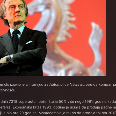
molo izjavio je u intervjuu za
Automotive News Europe
da kompanija 
uzivnošću.
ordnih 7318 superautomobila, što je 50% više nego 1991. godine kada
rarija. Ekonomska kriza 1993. godine je učinila da prodaja padne 
oji je bio pre 20 godina. Montecemolo je rekao da prodaja tokom 201