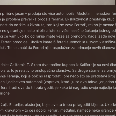
 prilično jasan – prodaja što više automobila. Međutim, menadžer fer
 je problem prevelika prodaja ferarija. Ekskluzivnost prestavlja klju
st da održim u životu taj san koji se zove Ferrari'', rekao je menadže
 ne garantuje mesto ni blizu liste za višemesečno čekanje jednog od
oći će vam ukoliko od ranije imate veze sa brendom. Kada izađe novi F
Ferrari porodice. Ukoliko imate 6 ferari automobila u svom vlasništv
sti. To ne znači da Ferrari nije raspoložen za primanje novih članova
iolet California T. Skoro dve trećine kupaca iz Kalifornije su novi čla
ara, to je relativno pristupačno članstvo. Sa druge strane, za omilj
anje Ferarija, koji je obično rasprodat i pre nego što se predstavi široj
ban i jedinstven automobil (zapravo, izrađuju se dva takva, jer jedan 
o ferari radi dva do tri puta godišnje kako bi nagradio svoje najbolje
ilione.
lji. Enterijer, eksterijer, boje, sve to treba prilagoditi klijentu. Ukoliko
m kravatom – to će i dobiti. Ferrari, međutim, nameće neke granice k
niji od želja koje mogu da ga naruše. A sve to zarad njegove vrednost