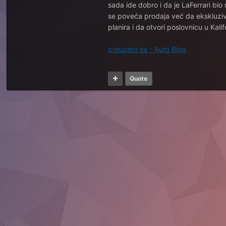
sada ide dobro i da je LaFerrari bio
se poveća prodaja već da ekskluzivn
planira i da otvori poslovnicu u Kalif
preuzeto sa - Auto Blog
Quote