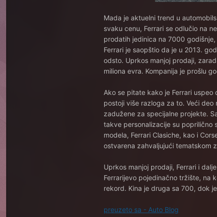
Mada je aktuelni trend u automobils
svaku cenu, Ferrari se odlučio na ne
prodatih jedinica na 7000 godišnje,
Ferrari je saopštio da je u 2013. g
odsto. Uprkos manjoj prodaji, zarada
miliona evra. Kompanija je prošlu godi
Ako se pitate kako je Ferrari uspeo
postoji više razloga za to. Veći de
zadužene za specijalne projekte. Sa
takve personalizacije su poprilično 
modela, Ferrari Clasiche, kao i Corse
ostvarena zahvaljujući tematskom
Uprkos manjoj prodaji, Ferrari i dalj
Ferrarijevo pojedinačno tržište, na 
rekord. Kina je druga sa 700, dok je 
preuzeto sa - Auto Blog