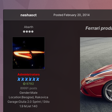
neshaoct
Posted
February 20, 2014
Abarth
Ferrari prod
Administrators
9792
89991 posts
Gender:
Male
Location:
Beograd, Rakovica
Garage:
Giulia 2.0 Sprint / Stilo
1.9 MJet 140