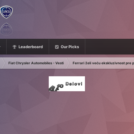
Leaderboard
Our Picks
Fiat Chrysler Automobiles - Vesti
Ferrari želi veću ekskluzivnost pre p