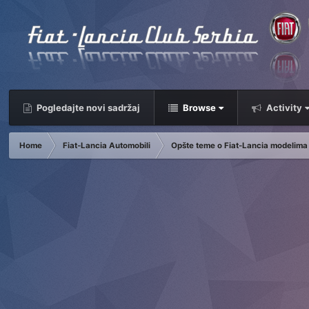
Pogledajte novi sadržaj
Browse
Activity
Home
Fiat-Lancia Automobili
Opšte teme o Fiat-Lancia modelima