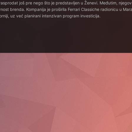
 rasprodat još pre nego što je predstavljen u Ženevi. Međutim, njegov
ost brenda. Kompanija je proširila Ferrari Classiche radionicu u Mar
orniji, uz već planirani intenzivan program investicija.