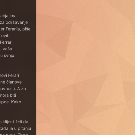
arija ima
č za održavanje
r Ferarija, piše
 ovih
errari,
u, vaša
 u svoju
novi Ferari
ene članove
 javnosti. A za
mora biti
 kupce. Kako
 klijent želi da
ada je u pitanju
i na putu. Zbog