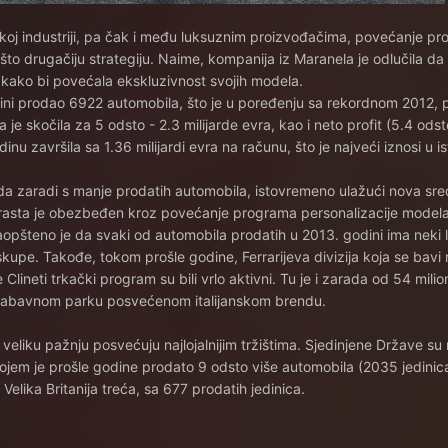
koj industriji, pa čak i među luksuznim proizvođačima, povećanje pr
što drugačiju strategiju. Naime, kompanija iz Maranela je odlučila da 
 kako bi povećala ekskluzivnost svojih modela.
odini prodao 6922 automobila, što je u poređenju sa rekordnom 2012,
 je skočila za 5 odsto - 2.3 milijarde evra, kao i neto profit (5.4 ods
nu završila sa 1.36 milijardi evra na računu, što je najveći iznosi u isto
 da zaradi s manje prodatih automobila, istovremeno ulažući nova sre
o rasta je obezbeđen kroz povećanje programa personalizacije modela,
opšteno je da svaki od automobila prodatih u 2013. godini ima neki l
skupe. Takođe, tokom prošle godine, Ferrarijeva divizija koja se bavi
 Clineti trkački program su bili vrlo aktivni. Tu je i zarada od 54 milio
 zabavnom parku posvećenom italijanskom brendu.
e veliku pažnju posvećuju najlojalnijim tržištima. Sjedinjene Države su
kojem je prošle godine prodato 9 odsto više automobila (2035 jedinica)
Velika Britanija treća, sa 677 prodatih jedinica.