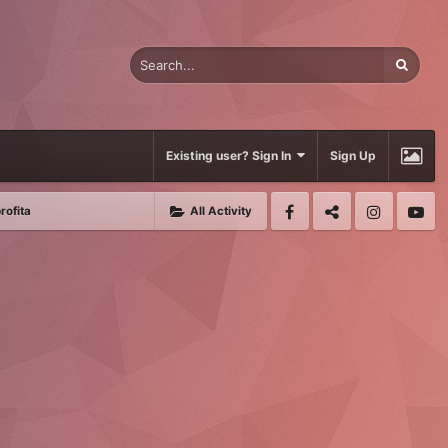
Existing user? Sign In
Sign Up
rofita
All Activity