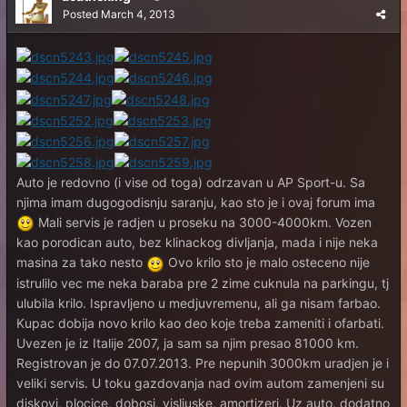
Posted
March 4, 2013
Auto je redovno (i vise od toga) odrzavan u AP Sport-u. Sa
njima imam dugogodisnju saranju, kao sto je i ovaj forum ima
Mali servis je radjen u proseku na 3000-4000km. Vozen
kao porodican auto, bez klinackog divljanja, mada i nije neka
masina za tako nesto
Ovo krilo sto je malo osteceno nije
istrulilo vec me neka baraba pre 2 zime cuknula na parkingu, tj
ulubila krilo. Ispravljeno u medjuvremenu, ali ga nisam farbao.
Kupac dobija novo krilo kao deo koje treba zameniti i ofarbati.
Uvezen je iz Italije 2007, ja sam sa njim presao 81000 km.
Registrovan je do 07.07.2013. Pre nepunih 3000km uradjen je i
veliki servis. U toku gazdovanja nad ovim autom zamenjeni su
diskovi, plocice, dobosi, visljuske, amortizeri. Uz auto, dodatno