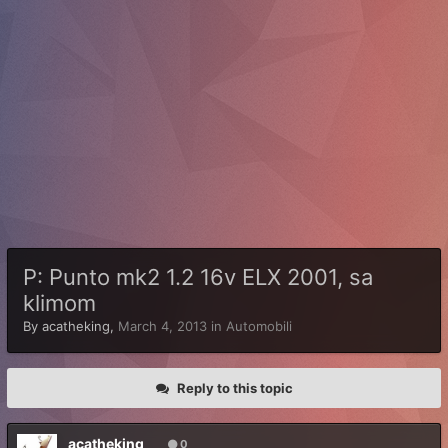
P: Punto mk2 1.2 16v ELX 2001, sa
klimom
By
acatheking
,
March 4, 2013
in
Automobili
Reply to this topic
acatheking
0