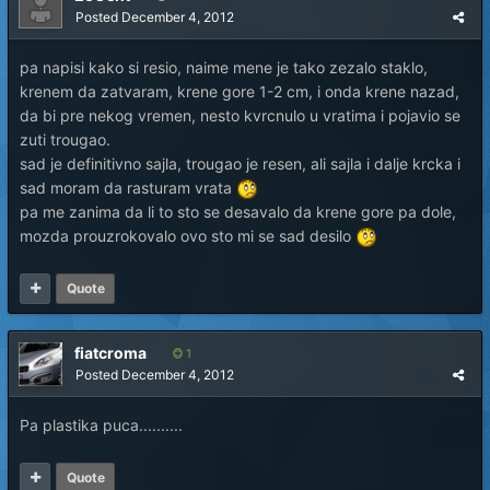
Posted
December 4, 2012
pa napisi kako si resio, naime mene je tako zezalo staklo,
krenem da zatvaram, krene gore 1-2 cm, i onda krene nazad,
da bi pre nekog vremen, nesto kvrcnulo u vratima i pojavio se
zuti trougao.
sad je definitivno sajla, trougao je resen, ali sajla i dalje krcka i
sad moram da rasturam vrata
pa me zanima da li to sto se desavalo da krene gore pa dole,
mozda prouzrokovalo ovo sto mi se sad desilo
Quote
fiatcroma
1
Posted
December 4, 2012
Pa plastika puca..........
Quote