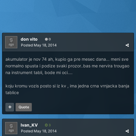
don vito
0
Posted
May 18, 2014
akumulator je nov 74 ah, kupio ga pre mesec dana... meni sve
normalno spusta i podize svaki prozor..bas me nervira trougao
na instrument tabli, bode mi oci....
koju kromu vozis posto si iz kv , ima jedna crna vrnjacka banja
tablice
Quote
Ivan_KV
3
Posted
May 18, 2014