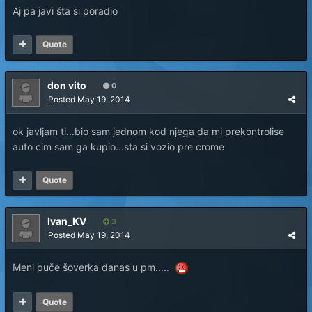
Aj pa javi šta si poradio
Quote
don vito
0
Posted
May 19, 2014
ok javljam ti...bio sam jednom kod njega da mi prekontrolise
auto cim sam ga kupio...sta si vozio pre crome
Quote
Ivan_KV
3
Posted
May 19, 2014
Meni puče šoverka danas u pm.....
Quote