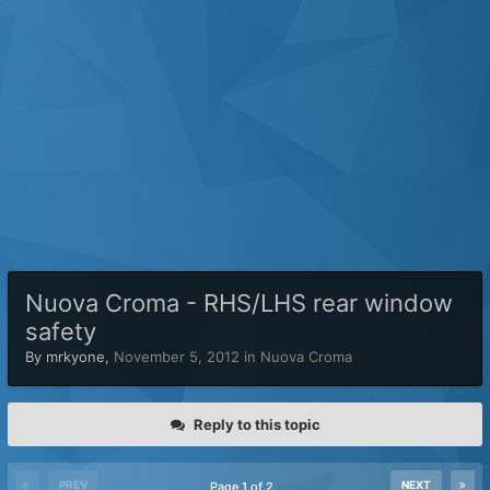
Nuova Croma - RHS/LHS rear window
safety
By
mrkyone
,
November 5, 2012
in
Nuova Croma
Reply to this topic
PREV
NEXT
Page 1 of 2