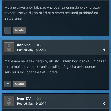
Moja je crvena kv tablice. A probaj sa onim da svaki prozor
otvoriš i zatvoriš i da držiš oko devet sekundi prekidač na
zatvaranje
Quote
don vito
0
Posted
May 18, 2014
ma jesam ne 9 sek nego 5, ali isto....idem kod decka u n pazar
extra majstor za elektroniku radio je 2 god u ovlascenom
servisu u bg..poznaje fiat u prste
Quote
Ivan_KV
3
Posted
May 19, 2014