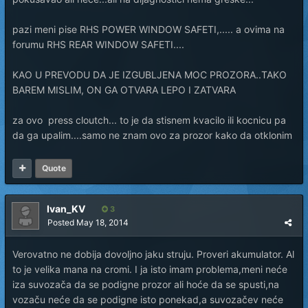
pazi meni pise RHS POWER WINDOW SAFETI,..... a ovima na
forumu RHS REAR WINDOW SAFETI....
KAO U PREVODU DA JE IZGUBLJENA MOC PROZORA..TAKO
BAREM MISLIM, ON GA OTVARA LEPO I ZATVARA
za ovo press cloutch... to je da stisnem kvacilo ili kocnicu pa
da ga upalim....samo ne znam ovo za prozor kako da otklonim
Quote
Ivan_KV
3
Posted
May 18, 2014
Verovatno ne dobija dovoljno jaku struju. Proveri akumulator. Al
to je velika mana na cromi. I ja isto imam problema,meni neće
iza suvozača da se podigne prozor ali hoće da se spusti,na
vozaču neće da se podigne isto ponekad,a suvozačev neće