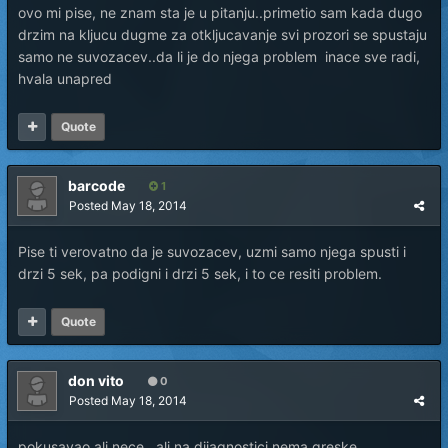
ovo mi pise, ne znam sta je u pitanju..primetio sam kada dugo
drzim na kljucu dugme za otkljucavanje svi prozori se spustaju
samo ne suvozacev..da li je do njega problem inace sve radi,
hvala unapred
Quote
barcode
1
Posted
May 18, 2014
Pise ti verovatno da je suvozacev, uzmi samo njega spusti i
drzi 5 sek, pa podigni i drzi 5 sek, i to ce resiti problem.
Quote
don vito
0
Posted
May 18, 2014
pokusavao ali nece...ali na dijagnostici nema greske...