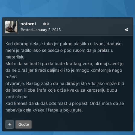
notorni
0
Posted
January 2, 2013
Kod dobrog dela je tako jer pukne plastika u kvaci, doduše
meni je radilo iako se osećalo pod rukom da je prelaz u
materijalu.
Može da se budži pa da bude kratkog veka, ali moj savet je
da ne diraš jer ti radi daljinski i to je mnogo komfornije nego
ručno
otvaranje. Razlog zašto da ne diraš je što vrlo lako može biti
da jedan ili oba šrafa koja drže kvaku za karoseriju budu
zardjala pa
kad kreneš da skidaš ode mast u propast. Onda mora da se
nabavlja cela kvaka i farba u boju auta.
Quote