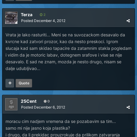
Terza
2
Posted
December 4, 2012
Vrata je lako rasturiti... Meni se na suvozackom desavalo da
kvrcne kad zatvori prozor, kao da nesto preskoci. Igrom
slucaja kad sam skidao tapacire da zatamnim stakla pogledam
i vidim da je motoric labav, dotegnem srafove i vise se nije
desavalo. E sad ne znam, mozda je nesto drugo, nisam se
dalje udubljivao...
Quote
25Cent
0
Posted
December 6, 2012
moracu cim nadjem vremena da se pozabavim sa tim...
samo mi nije jasno koja plastika?
i drugo, da li prekidac prouzrokuje da prilikom zatvaranja