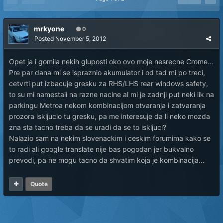
mrkyone
0
Posted
November 5, 2012
Opet ja i gomila nekih gluposti oko ovo moje nesrecne Crome...
Pre par dana mi se ispraznio akumulator i od tad mi po treci,
cetvrti put izbacuje gresku za RHS/LHS rear windows safety,
to su mi namestali na razne nacine al mi je zadnji put neki lik na
parkingu Metroa nekom kombinacijom otvaranja i zatvaranja
prozora iskljucio tu gresku, pa me interesuje da li neko mozda
zna sta tacno treba da se uradi da se to iskljuci?
Nalazio sam na nekim slovenackim i ceskim forumima kako se
to radi ali google translate nije bas pogodan jer bukvalno
prevodi, pa ne mogu tacno da shvatim koja je kombinacija...
Quote