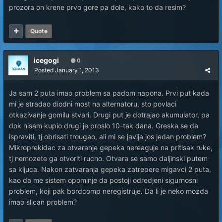
prozora on krene prvo gore pa dole, kako to da resim?
Quote
icegogi
0
Posted
January 1, 2013
Ja sam 2 puta imao problem sa padom napona. Prvi put kada
mi je stradao diodni most na alternatoru, sto povlaci
otkazivanje gomilu stvari. Drugi put je dotrajao akumulator, pa
dok nisam kupio drugi je proslo 10-tak dana. Greska se da
ispraviti, tj obrisati trougao, ali mi se javlja jos jedan problem?
Mikroprekidac za otvaranje gepeka nereaguje na pritisak ruke,
tj nemozete ga otvoriti rucno. Otvara se samo daljinski putem
sa kljuca. Nakon zatvaranja gepeka zatrepere migavci 2 puta,
kao da me sistem opominje da postoji odredjeni sigurnosni
problem, koji pak bordcomp neregistruje. Da li je neko mozda
imao slican problem?