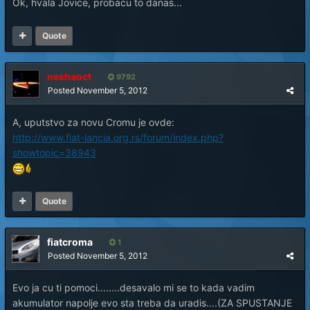
Ok, hvala Jovice, probacu to danas...
Quote
neshaoct
9792
Posted
November 5, 2012
A, uputstvo za novu Cromu je ovde:
http://www.fiat-lancia.org.rs/forum/index.php?
showtopic=38943
Quote
fiatcroma
1
Posted
November 5, 2012
Evo ja cu ti pomoci........desavalo mi se to kada vadim
akumulator napolje evo sta treba da uradis....(ZA SPUSTANJE