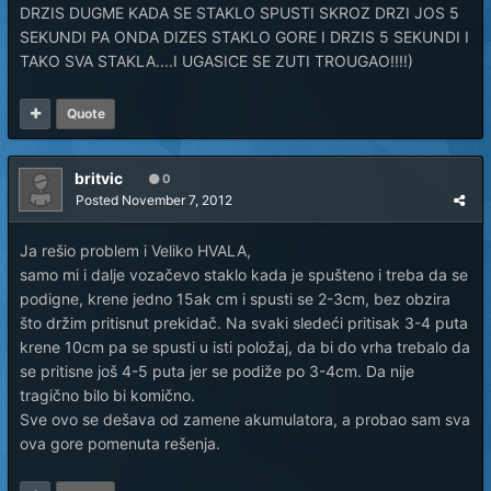
DRZIS DUGME KADA SE STAKLO SPUSTI SKROZ DRZI JOS 5
SEKUNDI PA ONDA DIZES STAKLO GORE I DRZIS 5 SEKUNDI I
TAKO SVA STAKLA....I UGASICE SE ZUTI TROUGAO!!!!)
Quote
britvic
0
Posted
November 7, 2012
Ja rešio problem i Veliko HVALA,
samo mi i dalje vozačevo staklo kada je spušteno i treba da se
podigne, krene jedno 15ak cm i spusti se 2-3cm, bez obzira
što držim pritisnut prekidač. Na svaki sledeći pritisak 3-4 puta
krene 10cm pa se spusti u isti položaj, da bi do vrha trebalo da
se pritisne još 4-5 puta jer se podiže po 3-4cm. Da nije
tragično bilo bi komično.
Sve ovo se dešava od zamene akumulatora, a probao sam sva
ova gore pomenuta rešenja.