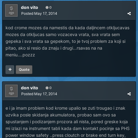
don vito
0
Posted
May 17, 2014
kod crome mozes da namestis da kada daljincem otkljucavas
mozes da otkljucas samo vozaceva vrata, sva vrata sem
gepeka i sva vrata sa gepekom, to je tvoj problem za koji si
pitao, ako si resio da znaju i drugi...rsavas na na
meniu....pozzz
Quote
don vito
0
Posted
May 17, 2014
e i ja imam problem kod krome upalio se zuti trougao i znak
uzvika posle skidanja akumulatora, probao sam ovo sa
spustanjem i podizanjem prozora ali nista, pored greske koja
mi izlazi na instrument tabli kada dam kontakt pocinje sa PHS
power window safety ..press cloutch or brake end turn key,