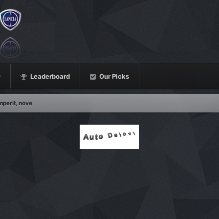
Leaderboard
Our Picks
mperit, nove