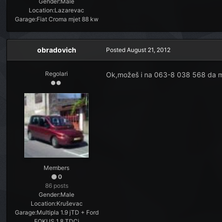
Gender:
Male
Location:
Lazarevac
Garage:
Fiat Croma mjet 88 kw
obradovich
Posted
August 21, 2012
Regolari
Ok,možeš i na 063-8 038 568 da m
Members
0
86 posts
Gender:
Male
Location:
Kruševac
Garage:
Multipla 1.9 jTD + Ford
FOKUS 1.8 TDCi