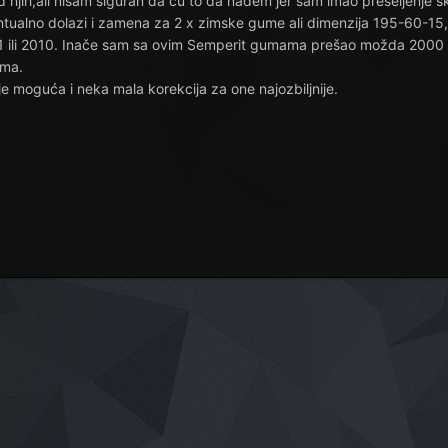
od njih,ali nisam siguran da ću to da nađem jer sam imao preseljenje 
entualno dolazi i zamena za 2 x zimske gume ali dimenzija 195-60-15
2011 ili 2010. Inače sam sa ovim Semperit gumama prešao možda 2000
ama.
 je moguća i neka mala korekcija za one najozbiljnije.