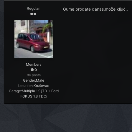
Regolari
Gume prodate danas,može ključ..
Members
0
86 posts
Gender:
Male
Location:
Kruševac
Garage:
Multipla 1.9 jTD + Ford
FOKUS 1.8 TDCi