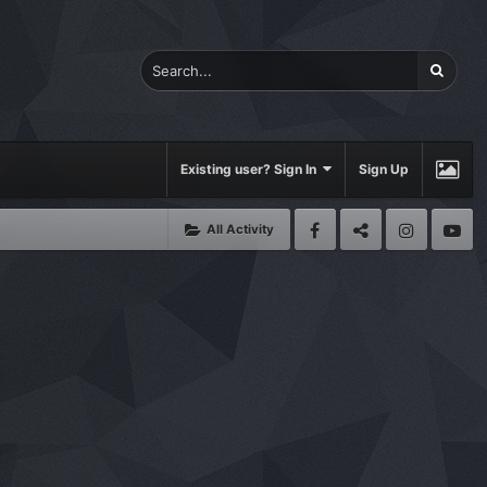
Existing user? Sign In
Sign Up
All Activity