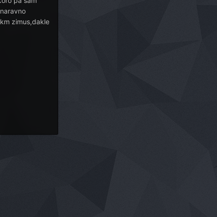
skoro pa sam
,naravno
 km zimus,dakle