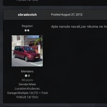
obradovich
Posted
August 27, 2012
Regolari
Ajde narode navali,zar nikome ne tre
Members
0
86 posts
Gender:
Male
Location:
Kruševac
Garage:
Multipla 1.9 jTD + Ford
FOKUS 1.8 TDCi