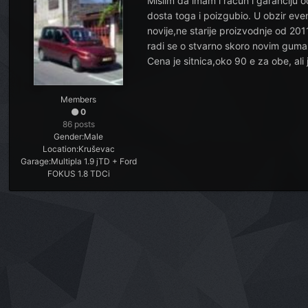
Mislim da imam i račun i garanciju 
dosta toga i poizgubio. U obzir ev
novije,ne starije proizvodnje od 
radi se o stvarno skoro novim gum
Cena je sitnica,oko 90 e za obe, ali
Members
0
86 posts
Gender:
Male
Location:
Kruševac
Garage:
Multipla 1.9 jTD + Ford
FOKUS 1.8 TDCi