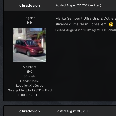
obradovich
Posted
August 27, 2012
(edited)
Regolari
Marka Semperit Ultra Grip 2,Dot je 3
slikama guma da mu pošaljem.
Edited
August 27, 2012
by MULTUPRAK
Members
0
86 posts
Gender:
Male
Location:
Kruševac
Garage:
Multipla 1.9 jTD + Ford
FOKUS 1.8 TDCi
obradovich
Posted
August 30, 2012