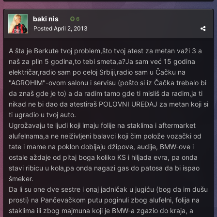
baki nis
6
Posted
April 2, 2013
A šta je Berkute tvoj problem,što tvoj atest za metan važi 3 a
naš za plin 5 godina,to tebi smeta,a?Ja sam već 15 godina
električar,radio sam po celoj Srbiji,radio sam u Čačku na
"AGROHIM"-ovom salonu i servisu (pošto si iz Čačka trebalo bi
da znaš gde je to) a da radim tamo gde ti misliš da radim,ja ti
nikad ne bi dao da atestiraš POLOVNI UREĐAJ za metan koji si
ti ugradio u tvoj auto.
Ugrožavaju te ljudi koji imaju folije na staklima i aftermarket
alufelnama,a ne neiživljeni balavci koji čim polože vozački od
tate i mame na poklon dobijaju džipove, audije, BMW-ove i
ostale aždaje od pitaj boga koliko KS i hiljada evra, pa onda
stavi ribicu u kola,pa onda nagazi gas do patosa da bi ispao
šmeker.
Da li su one dve sestre i onaj jadničak u jugiću (bog da im dušu
prosti) na Pančevačkom putu poginuli zbog alufelni, folija na
staklima ili zbog majmuna koji je BMW-a zgazio do kraja, a