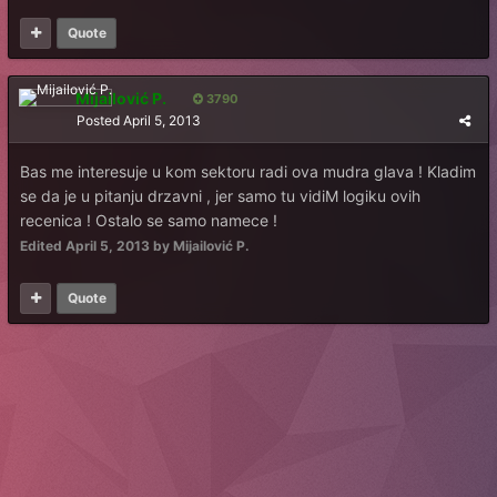
Quote
Mijailović P.
3790
Posted
April 5, 2013
Bas me interesuje u kom sektoru radi ova mudra glava ! Kladim
se da je u pitanju drzavni , jer samo tu vidiM logiku ovih
recenica ! Ostalo se samo namece !
Edited
April 5, 2013
by Mijailović P.
Quote