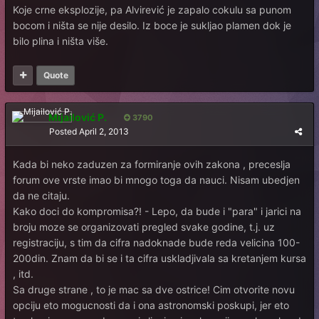
Koje crne eksplozije, pa Alvirević je zapalo cokulu sa punom
bocom i ništa se nije desilo. Iz boce je sukljao plamen dok je
bilo plina i ništa više.
Quote
Mijailović P.
3790
Posted
April 2, 2013
Kada bi neko zaduzen za formiranje ovih zakona , preceslja
forum ove vrste imao bi mnogo toga da nauci. Nisam ubedjen
da ne citaju.
Kako doci do kompromisa?! - Lepo, da bude i "para" i jarici na
broju moze se organizovati pregled svake godine, t.j. uz
registraciju, s tim da cifra nadoknade bude reda velicina 100-
200din. Znam da bi se i ta cifra uskladjivala sa kretanjem kursa
, itd.
Sa druge strane , to je mac sa dve ostrice! Cim otvorite novu
opciju eto mogucnosti da i ona astronomski poskupi, jer eto