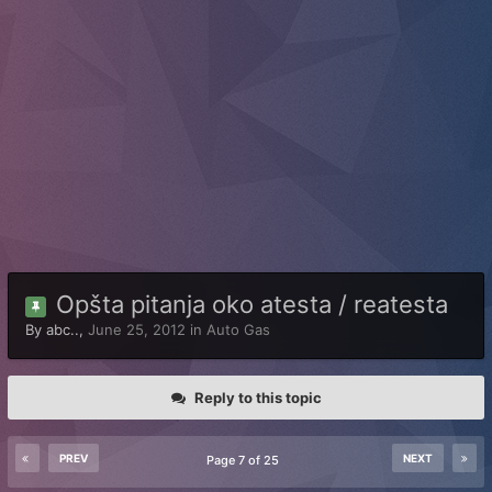
Opšta pitanja oko atesta / reatesta
By
abc..
,
June 25, 2012
in
Auto Gas
Reply to this topic
PREV
NEXT
Page 7 of 25