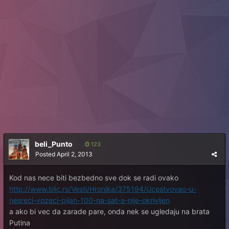
beli_Punto
123
Posted
April 2, 2013
Kod nas nece biti bezbedno sve dok se radi ovako
http://www.blic.rs/Vesti/Hronika/375194/Ucestvovao-u-
nesreci-vozeci-pijan-100-na-sat-a-nije-okrivljen
a ako bi vec da zarade pare, onda nek se ugledaju na brata
Putina