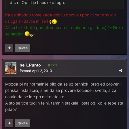
duze. Opsti je haos oko toga.
Pa ce shodno tome kada dobiju dozvolu podici cene svojih
usluga ! - Javlja mi se !
Ali su brze bolje podigli cenu atesta (ukupno gledano) ! - Neka
se nadje !
Quote
beli_Punto
123
Posted
April 2, 2013
Mozda bi najnormalnije bilo da se uz tehnicki pregled proveri i
plinska instalacija, a ne da se provere kocnice i svetla, a za
ostalo da se ide po neke ateste ...
A sto se tice tudjih felni, tamnih stakala i ostalog, ko je tebe sta
pitao?
Quote