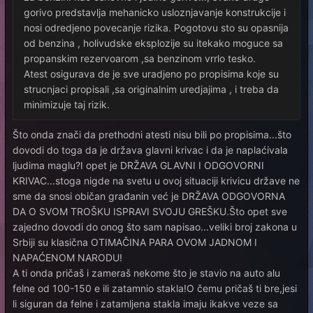
gorivo predstavlja mehanicko usloznjavanje konstrukcije i
nosi odredjeno povecanje rizika. Pogotovu sto su opasnija
od benzina , holivudske eksplozije su itekako moguce sa
propanskim rezervoarom ,sa benzinom vrrlo tesko.
Atest osigurava de je sve uradjeno po propisima koje su
strucnjaci propisali ,sa originalnim uredjajima , i treba da
minimizuje taj rizik.
Što onda znači da prethodni atesti nisu bili po propisima...što
dovodi do toga da je država glavni krivac i da je naplaćivala
ljudima maglu?I opet je DRŽAVA GLAVNI I ODGOVORNI
KRIVAC...stoga nigde na svetu u ovoj situaciji krivicu države ne
sme da snosi običan građanin već je DRŽAVA ODGOVORNA
DA O SVOM TROŠKU ISPRAVI SVOJU GREŠKU.Što opet sve
zajedno dovodi do onog što sam napisao...veliki broj zakona u
Srbiji su klasična OTIMAČINA PARA OVOM JADNOM I
NAPAĆENOM NARODU!
A ti onda pričaš i zameraš nekome što je stavio na auto alu
felne od 100-150 e ili zatamnio stakla!O čemu pričaš ti bre,jesi
li siguran da felne i zatamljena stakla imaju ikakve veze sa