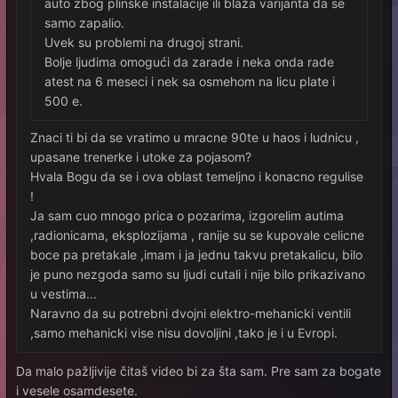
auto zbog plinske instalacije ili blaža varijanta da se
samo zapalio.
Uvek su problemi na drugoj strani.
Bolje ljudima omogući da zarade i neka onda rade
atest na 6 meseci i nek sa osmehom na licu plate i
500 e.
Znaci ti bi da se vratimo u mracne 90te u haos i ludnicu ,
upasane trenerke i utoke za pojasom?
Hvala Bogu da se i ova oblast temeljno i konacno regulise
!
Ja sam cuo mnogo prica o pozarima, izgorelim autima
,radionicama, eksplozijama , ranije su se kupovale celicne
boce pa pretakale ,imam i ja jednu takvu pretakalicu, bilo
je puno nezgoda samo su ljudi cutali i nije bilo prikazivano
u vestima...
Naravno da su potrebni dvojni elektro-mehanicki ventili
,samo mehanicki vise nisu dovoljini ,tako je i u Evropi.
Da malo pažljivije čitaš video bi za šta sam. Pre sam za bogate
i vesele osamdesete.