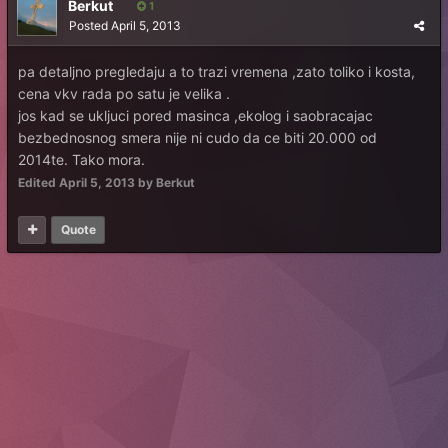
Веrkut
1
Posted
April 5, 2013
pa detaljno pregledaju a to trazi vremena ,zato toliko i kosta,
cena vkv rada po satu je velika .
jos kad se ukljuci pored masinca ,ekolog i saobracajac
bezbednosnog smera nije ni cudo da ce biti 20.000 od
2014te. Tako mora.
Edited
April 5, 2013
by Berkut
Quote