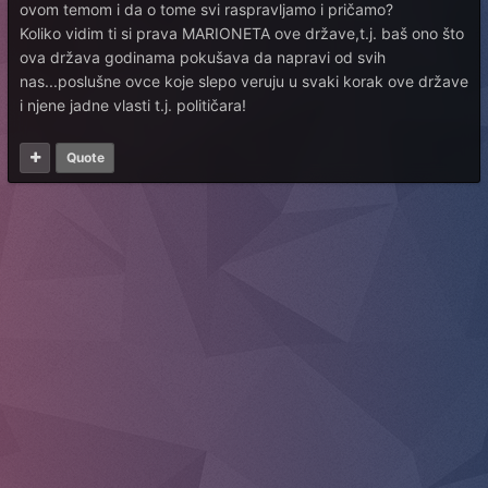
ovom temom i da o tome svi raspravljamo i pričamo?
Koliko vidim ti si prava MARIONETA ove države,t.j. baš ono što
ova država godinama pokušava da napravi od svih
nas...poslušne ovce koje slepo veruju u svaki korak ove države
i njene jadne vlasti t.j. političara!
Quote