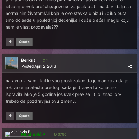
situaciji čovek prećuti,ugrize se za jezik,plati i nastavi dalje sa
normalnim životom!Ali koja je ovo stavka u nizu i koliko puta
smo do sada u poslednjoj deceniji,a i duže plaćali maglu koju
nam je vlast prodavala???
Quote
Веrkut
1
Posted
April 2, 2013
naravno ja sam i kritikovao prosli zakon da je manjkav i da je
rok vazenja atesta predug ,sada je drzava to konacno
ispravila iako je 5 godina jos uvek previse , ti bi znaci prvi
trebao da pozdravljas ovu izmenu.
Quote
Mijailović P.
3790