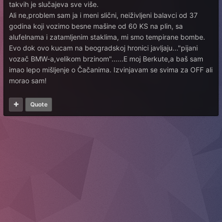
takvih je slučajeva sve više.
Ali ne,problem sam ja i meni slični, neiživljeni balavci od 37
godina koji vozimo besne mašine od 60 KS na plin, sa
alufelnama i zatamljenim staklima, mi smo tempirane bombe.
Evo dok ovo kucam na beogradskoj hronici javljaju..."pijani
vozač BMW-a,velikom brzinom"......E moj Berkute,a baš sam
imao lepo mišljenje o Čačanima. Izvinjavam se svima za OFF ali
morao sam!
Quote