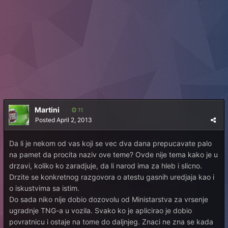
Martini
11
Posted
April 2, 2013
Da li je nekom od vas koji se vec dva dana prepucavate palo
na pamet da procita naziv ove teme? Ovde nije tema kako je u
drzavi, koliko ko zaradjuje, da li narod ima za hleb i slicno.
Drzite se konkretnog razgovora o atestu gasnih uredjaja kao i
o iskustvima sa istim.
Do sada niko nije dobio dozovolu od Ministarstva za vrsenje
ugradnje TNG-a u vozila. Svako ko je aplicirao je dobio
povratnicu i ostaje na tome do daljnjeg. Znaci ne zna se kada