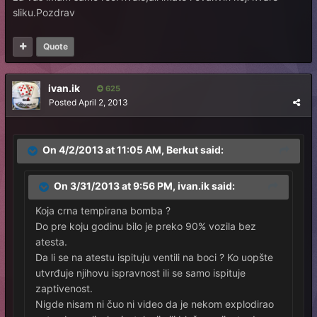
sliku.Pozdrav
Quote
ivan.ik
625
Posted
April 2, 2013
On 4/2/2013 at 11:05 AM, Berkut said:
On 3/31/2013 at 9:56 PM, ivan.ik said:
Koja crna tempirana bomba ?
Do pre koju godinu bilo je preko 90% vozila bez
atesta.
Da li se na atestu ispituju ventili na boci ? Ko uopšte
utvrđuje njihovu ispravnost ili se samo ispituje
zaptivenost.
Nigde nisam ni čuo ni video da je nekom explodirao