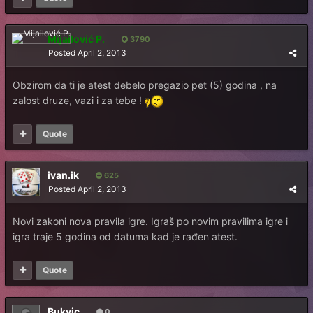
Mijailović P.
3790
Posted
April 2, 2013
Obzirom da ti je atest debelo pregazio pet (5) godina , na
zalost druze, vazi i za tebe !
Quote
ivan.ik
625
Posted
April 2, 2013
Novi zakoni nova pravila igre. Igraš po novim pravilima igre i
igra traje 5 godina od datuma kad je rađen atest.
Quote
Bukvic
0