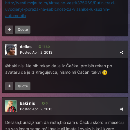
http://vesti.mojauto.rs/Aktuelne-vesti/375069/Putin-trazi-
uvodjenje-poreza-na-sebicnost-za-vlasnike-luksuznih-
automobila
Quote
dellas
1780
Posted
April 2, 2013
@baki nis: Ne bih rekao da je iz Čačka, pre bih rekao po
avataru da je iz Kragujevca, nismo mi Čačani takvi
Quote
baki nis
6
Posted
April 2, 2013
Dellase,buraz,znam da niste,bio sam u Čačku skoro 5 meseci,i
za vas imam samo reči hvale,ali imate i ovakvih koji kvare