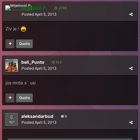
Mijailović P.
3790
Posted
April 5, 2013
Ziv je !
Quote
beli_Punto
123
Posted
April 5, 2013
jos mrda s` usi
Quote
aleksandarbud
0
Posted
April 5, 2013