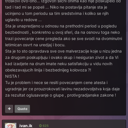
troskovi ovo-ono... Izgovori slicni onima kao nije poskupelo od
tad i tad mi se popeli ... Niko ne postavlja pitanje sta je
ucinjeno u tom periodu sa tim sredstvima i koliko se njih
uglavilo u redove ...
Sta je unapredjeno u odnosu na prethodni period u pogledu
bezbednosti , konkretno u ovoj sferi, da na osnovu toga neko
trazi povecanje cene pregleda ako se sve svodi na dvominutni
letimican osvrt na uredjaj i bocu.
Sta je to sto opravdava sve ove malverzacije koje u nizu jedna
za drugom poskupljuju i ovako skup i nesiguran zivot a da Vi
kad izadjete na drum imate neku satisfakciju u vidu novih
obelezavajucih linija i bezbednijeg kolovoza ?!
NISTA !
Tu je problem i nece se resiti povecanjem cene atesta i
ugradnje jer ce prouzrokovati lavinu nezadovoljstva koja daje
za rezultat oglusavanje o glupe , protivgradjanske zakone !
Quote
ivan.ik
625