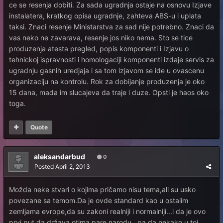
ce se resenja dobiti. Za sada ugradnja ostaje na osnovu Izjave
instalatera, kratkog opisa ugradnje, zahteva ABS-u i uplata
taksi. Znaci resenje Ministarstva za sad nije potrebno. Znaci da
vas neko ne zavarava, resenje jos niko nema. Sto se tice
produzenja atesta pregled, popis komponenti i Izjavu o
tehnickoj ispravnosti i homologaciji komponenti izdaje servis za
ugradnju gasnih uredjaja i sa tom izjavom se ide u ovascenu
organizaciju na kontrolu. Rok za dobijanje produzenja je oko
15 dana, mada im slucajeva da traje i duze. Opsti je haos oko
toga.
Quote
aleksandarbud
0
Posted
April 2, 2013
Možda neke stvari o kojima pričamo nisu tema,ali su usko
povezane sa temom.Da je ovde standard kao u ostalim
zemljama evrope,da su zakoni realniji i normalniji...i da je ovo
prvi put da država otima pare narodu...pa da nekako u toj