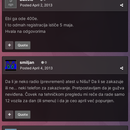
Posted
April 2, 2013
Ebi ga ode 400e.
I to odmah registracija ističe 5 maja.
Hvala na odgovorima
Quote
smiljan
0
Posted
April 4, 2013
Da li je neko radio (prevremeni) atest u Nišu? Da li se zakazuje
ili ne... neki telefon za zakazivanje. Pretpostavljam da je gužva
neviđena. Čovek na tehničkom pregledu mi reče da rade samo
12 vozila za dan (ili smenu) i da je ceo april već popunjen.
Quote