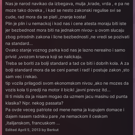
Nas je narod navikao da izbegava, mulja ,krade, vrda , e pa ne
moze tako doveka , i kad se nesto zakonski regulise svi se
cude, rad mora da se plati ,znanje kosta!
Plin je plin i u nemackoj i kod nas i cene atesta moraju biti iste
jer bezbednost mora biti na jednakom nivou- u ovom slucaju
zbog prirodnih zakona i licne bezbednosti ,ne vredi se pozivati
na standard...
Ovako stanje voznog parka kod nas je lazno nerealno i samo
privid ,uvozom krseva koji se nalickaju.
Treba se boriti za bolji standard a tad ce biti i dobrih kola. A za
bolji standard mora da se ceni pamet i rad! i postuje zakon ,sto
sam vec i rekao.
tip vozila prilagodi svom ekonomskom nivou ,ako ne mozes da
vozis kola ti predji na motor il bicikl ,javni prevoz itd...
Ili ti mislis da ja nisam mogao da uzmem jacu masinu od punta
klasika? Npr. nekog passata?
Pa ovde veceg patriote od mene nema ja kupujem domace i
dajem nasem radniku pare ,ne nemackom il ceskom
,italijanskom, francuskom ...
Edited
April 5, 2013
by Berkut