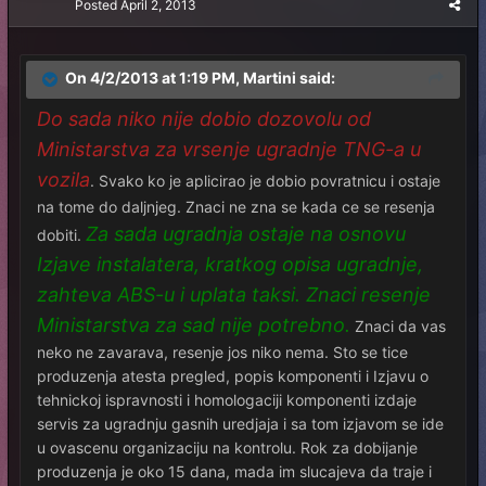
Posted
April 2, 2013
On 4/2/2013 at 1:19 PM, Martini said:
Do sada niko nije dobio dozovolu od
Ministarstva za vrsenje ugradnje TNG-a u
vozila
. Svako ko je aplicirao je dobio povratnicu i ostaje
na tome do daljnjeg. Znaci ne zna se kada ce se resenja
Za sada ugradnja ostaje na osnovu
dobiti.
Izjave instalatera, kratkog opisa ugradnje,
zahteva ABS-u i uplata taksi. Znaci resenje
Ministarstva za sad nije potrebno.
Znaci da vas
neko ne zavarava, resenje jos niko nema. Sto se tice
produzenja atesta pregled, popis komponenti i Izjavu o
tehnickoj ispravnosti i homologaciji komponenti izdaje
servis za ugradnju gasnih uredjaja i sa tom izjavom se ide
u ovascenu organizaciju na kontrolu. Rok za dobijanje
produzenja je oko 15 dana, mada im slucajeva da traje i