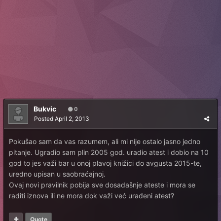
Bukvic
0
Posted
April 2, 2013
Pokušao sam da vas razumem, ali mi nije ostalo jasno jedno
pitanje. Ugradio sam plin 2005 god. uradio atest i dobio na 10
god to jes važi bar u onoj plavoj knižici do avgusta 2015-te,
uredno upisan u saobraćajnoj.
Ovaj novi pravilnik pobija sve dosadašnje ateste i mora se
raditi iznova ili ne mora dok važi već urađeni atest?
Quote