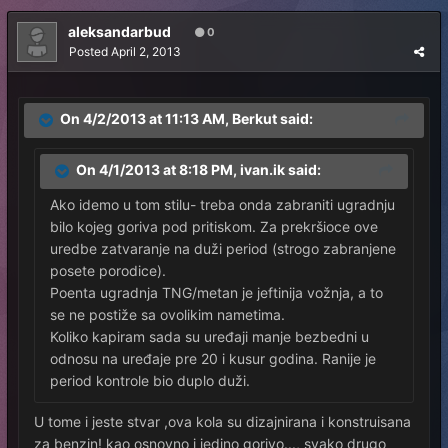
aleksandarbud
0
Posted
April 2, 2013
On 4/2/2013 at 11:13 AM, Berkut said:
On 4/1/2013 at 8:18 PM, ivan.ik said:
Ako idemo u tom stilu- treba onda zabraniti ugradnju
bilo kojeg goriva pod pritiskom. Za prekršioce ove
uredbe zatvaranje na duži period (strogo zabranjene
posete porodice).
Poenta ugradnja TNG/metan je jeftinija vožnja, a to
se ne postiže sa ovolikim nametima.
Koliko kapiram sada su uređaji manje bezbedni u
odnosu na uređaje pre 20 i kusur godina. Ranije je
period kontrole bio duplo duži.
U tome i jeste stvar ,ova kola su dizajnirana i konstruisana
za benzin! kao osnovno i jedino gorivo..., svako drugo