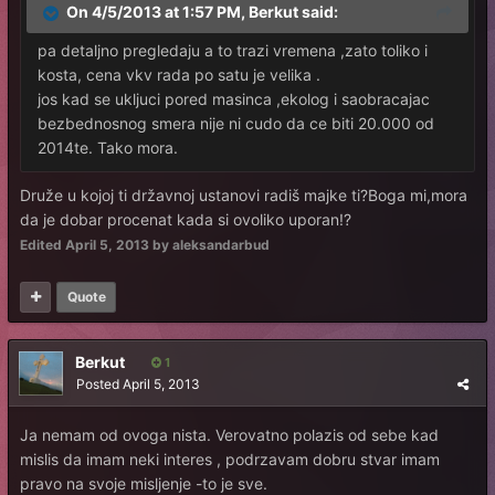
On 4/5/2013 at 1:57 PM, Berkut said:
pa detaljno pregledaju a to trazi vremena ,zato toliko i
kosta, cena vkv rada po satu je velika .
jos kad se ukljuci pored masinca ,ekolog i saobracajac
bezbednosnog smera nije ni cudo da ce biti 20.000 od
2014te. Tako mora.
Druže u kojoj ti državnoj ustanovi radiš majke ti?Boga mi,mora
da je dobar procenat kada si ovoliko uporan!?
Edited
April 5, 2013
by aleksandarbud
Quote
Веrkut
1
Posted
April 5, 2013
Ja nemam od ovoga nista. Verovatno polazis od sebe kad
mislis da imam neki interes , podrzavam dobru stvar imam
pravo na svoje misljenje -to je sve.