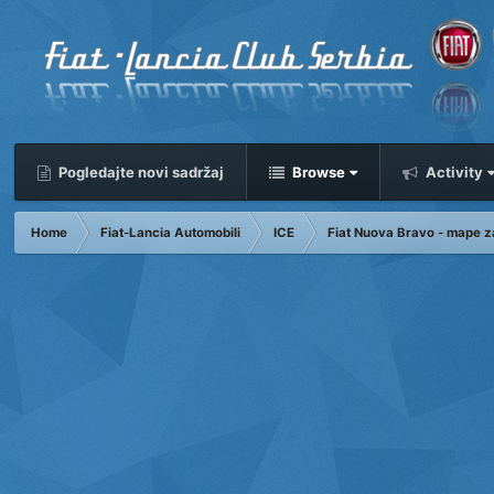
Pogledajte novi sadržaj
Browse
Activity
Home
Fiat-Lancia Automobili
ICE
Fiat Nuova Bravo - mape z