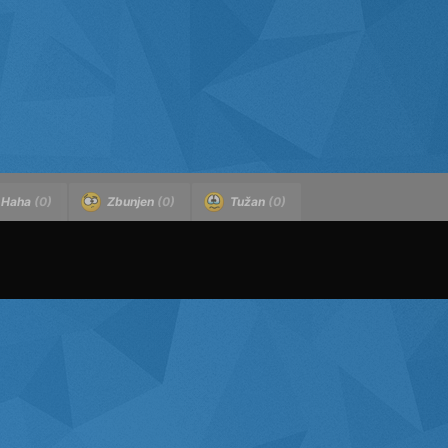
Haha
(0)
Zbunjen
(0)
Tužan
(0)