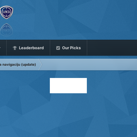
Leaderboard
Our Picks
a navigaciju (update)