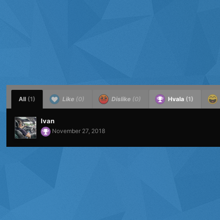
All
(1)
Like
(0)
Dislike
(0)
Hvala
(1)
Ivan
November 27, 2018