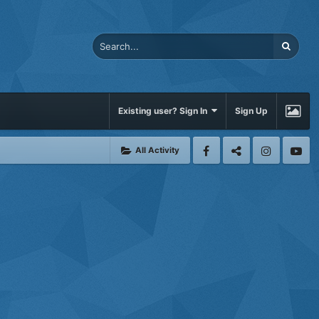
Existing user? Sign In
Sign Up
All Activity