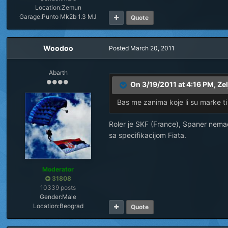
Location:
Zemun
Garage:
Punto Mk2b 1.3 MJ
Quote
Woodoo
Posted
March 20, 2011
Abarth
On 3/19/2011 at 4:16 PM, Ze
Bas me zanima koje li su marke ti
Roler je SKF (France), Spaner nemac
sa specifikacijom Fiata.
Moderator
31808
10339 posts
Gender:
Male
Location:
Beograd
Quote