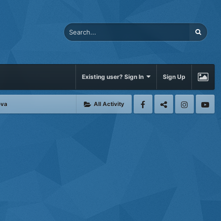
Existing user? Sign In
Sign Up
ova
All Activity