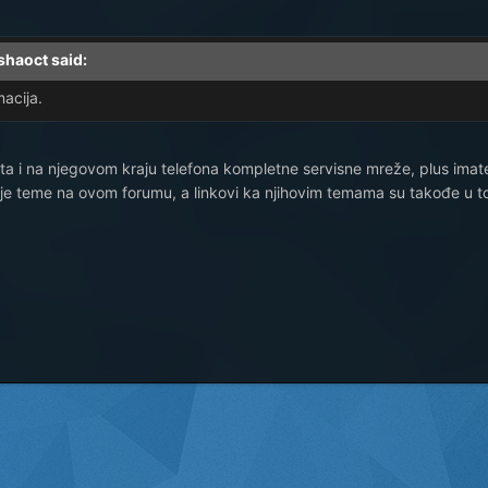
shaoct said:
macija.
a i na njegovom kraju telefona kompletne servisne mreže, plus ima
oje teme na ovom forumu, a linkovi ka njihovim temama su takođe u