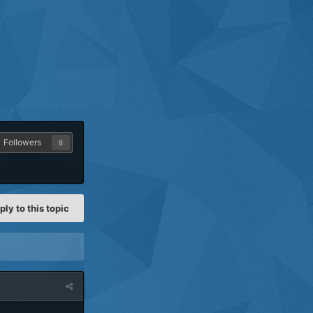
Followers
8
ply to this topic