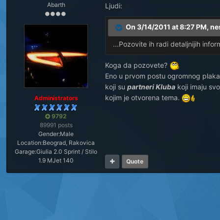
Abarth
Ljudi:
On 3/14/2011 at 8:27 PM, ne
...Pozovite ih radi detaljnijih infor
Koga da pozovete?
Eno u prvom postu ogromnog plakat
koji su
partneri Kluba
koji imaju sv
kojim je otvorena tema.
Administrators
9792
89991 posts
Gender:
Male
Location:
Beograd, Rakovica
Garage:
Giulia 2.0 Sprint / Stilo
1.9 MJet 140
Quote