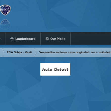
Leaderboard
Our Picks
FCA Srbija - Vesti
Veeeeeliko sniženje cena originalnih rezervnih del