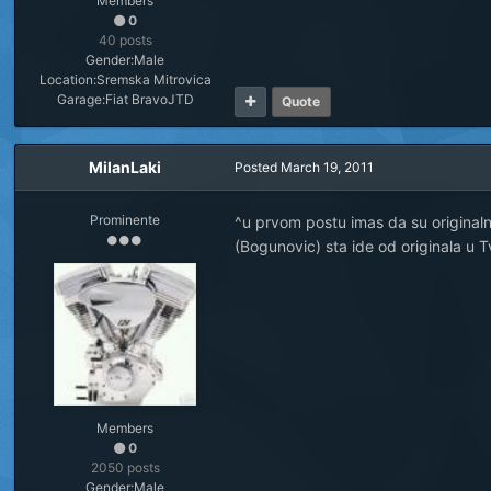
Members
0
40 posts
Gender:
Male
Location:
Sremska Mitrovica
Garage:
Fiat BravoJTD
Quote
MilanLaki
Posted
March 19, 2011
Prominente
^u prvom postu imas da su originaln
(Bogunovic) sta ide od originala u T
Members
0
2050 posts
Gender:
Male