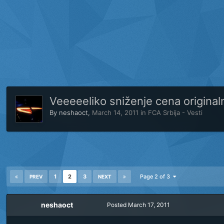
Veeeeeliko sniženje cena original
By
neshaoct
,
March 14, 2011
in
FCA Srbija - Vesti
1
2
3
Page 2 of 3
PREV
NEXT
neshaoct
Posted
March 17, 2011