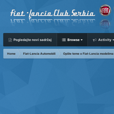
Pogledajte novi sadržaj
Browse
Activity
Home
Fiat-Lancia Automobili
Opšte teme o Fiat-Lancia modelima