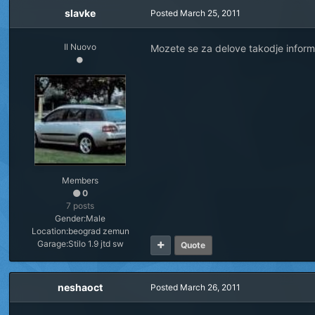
slavke
Posted
March 25, 2011
Il Nuovo
Mozete se za delove takodje inform
Members
0
7 posts
Gender:
Male
Location:
beograd zemun
Garage:
Stilo 1.9 jtd sw
Quote
neshaoct
Posted
March 26, 2011