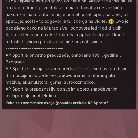
Kada napišete svoj odgovor, on neće biti vidljiv ni za Vas niti za
bilo koga drugog sve dok se tema automatski ne zaključa
nakon 7 minuta. Zato nemojte odmah pisati opet, pa opet, pa
opet...jednostavno odgovor je tu iako ga ne vidite.
Ovo je
podešeno kako ne bi prepisivali odgovore jedni od drugih.
Kada se tema automatski zaključa, napisani odgovori kao i
redosled njihovog pristizanja biće poznati svima.
-------------------------------
AP Sport je privatno preduzeće, osnovano 1991. godine u
Beogradu.
AP Sport je specijalizovano preduzeće koje se bavi prodajom -
distribucijom auto-delova, auto-opreme, motornog ulja,
maziva, akumulatora, guma, autokozmetike.
AP Sport je prepoznatljiv po svojim dobro snabdevenim
maloprodajnim objektima.
Kako se zove zimska akcija (ponuda) artikala AP Sporta?