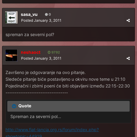
sasa_vu
0
Posted
January 3, 2011
spreman za severni pol?
neshaoct
9792
Posted
January 3, 2011
Završeno je odgovaranje na ovo pitanje.
Sledeće pitanje biće postavljeno u okviru nove teme u 21:10
Pojedinačni i zbirni poeni će biti objavljeni između 22:15-22:30
----------------------------------
Quote
Spreman za severni pol...
http://www.fiat-lancia.org.rs/forum/index.php?
showtopic=44919