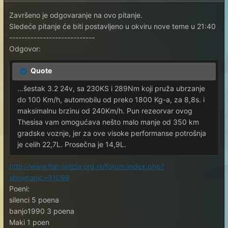
Završeno je odgovaranje na ovo pitanje.
Sledeće pitanje će biti postavljeno u okviru nove teme u 21:40
----------------------------
Odgovor:
Quote
…šestak 3.2 24v, sa 230KS i 289Nm koji pruža ubrzanje
do 100 Km/h, automobilu od preko 1800 Kg-a, za 8,8s. i
maksimalnu brzinu od 240Km/h. Pun rezeorvar ovog
Thesisa vam omogućava nešto malo manje od 350 km
gradske voznje, jer za ove visoke performanse potrošnja
je celih 22,7L. Prosečna je 14,9L.
http://www.fiat-lancia.org.rs/forum/index.php?
showtopic=31098
Poeni:
silenci 5 poena
banjo1990 3 poena
Maki 1 poen