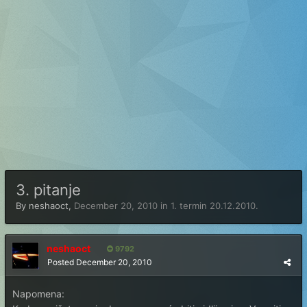
3. pitanje
By
neshaoct
,
December 20, 2010
in
1. termin 20.12.2010.
neshaoct
9792
Posted
December 20, 2010
Napomena: