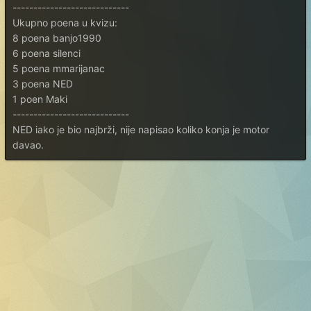
----------------------------
Ukupno poena u kvizu:
8 poena banjo1990
6 poena silenci
5 poena mmarijanac
3 poena NED
1 poen Maki
----------------------------
NED iako je bio najbrži, nije napisao koliko konja je motor
davao.