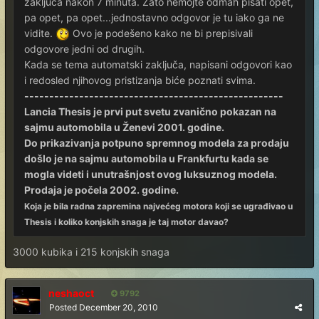
zaključa nakon 7 minuta. Zato nemojte odmah pisati opet,
pa opet, pa opet...jednostavno odgovor je tu iako ga ne
vidite.
Ovo je podešeno kako ne bi prepisivali
odgovore jedni od drugih.
Kada se tema automatski zaključa, napisani odgovori kao
i redosled njihovog pristizanja biće poznati svima.
----------------------------------------------------
Lancia Thesis je prvi put svetu zvanično pokazan na
sajmu automobila u Ženevi 2001. godine.
Do prikazivanja potpuno spremnog modela za prodaju
došlo je na sajmu automobila u Frankfurtu kada se
mogla videti i unutrašnjost ovog luksuznog modela.
Prodaja je počela 2002. godine.
Koja je bila radna zapremina najvećeg motora koji se ugrađivao u
Thesis i koliko konjskih snaga je taj motor davao?
3000 kubika i 215 konjskih snaga
neshaoct
9792
Posted
December 20, 2010