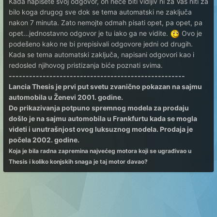
Kada napišete svoj odgovor, on neće biti vidljiv ni za Vas niti za
bilo koga drugog sve dok se tema automatski ne zaključa
nakon 7 minuta. Zato nemojte odmah pisati opet, pa opet, pa
opet...jednostavno odgovor je tu iako ga ne vidite.
Ovo je
podešeno kako ne bi prepisivali odgovore jedni od drugih.
Kada se tema automatski zaključa, napisani odgovori kao i
redosled njihovog pristizanja biće poznati svima.
----------------------------------------------------
Lancia Thesis je prvi put svetu zvanično pokazan na sajmu
automobila u Ženevi 2001. godine.
Do prikazivanja potpuno spremnog modela za prodaju
došlo je na sajmu automobila u Frankfurtu kada se mogla
videti i unutrašnjost ovog luksuznog modela. Prodaja je
počela 2002. godine.
Koja je bila radna zapremina najvećeg motora koji se ugrađivao u
Thesis i koliko konjskih snaga je taj motor davao?