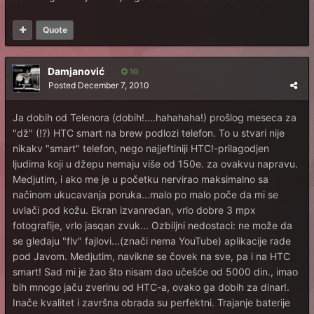
Quote
Damjanović
10
Posted
December 7, 2010
Ja dobih od Telenora (dobih!....hahahaha!) prošlog meseca za
"dž" (!?) HTC smart na brew podlozi telefon. To u stvari nije
nikakv "smart" telefon, nego najjeftiniji HTC!-prilagodjen
ljudima koji u džepu nemaju više od 150e. za ovakvu napravu.
Medjutim, i ako me je u početku nervirao maksimalno sa
načinom ukucavanja poruka...malo po malo poče da mi se
uvlači pod kožu. Ekran izvanredan, vrlo dobre 3 mpx
fotografije, vrlo jasqan zvuk... Ozbiljni nedostaci: ne može da
se gledaju "flv" fajlovi...(znači nema YouTube) aplikacije rade
pod Javom. Medjutim, navikne se čovek na sve, pa i na HTC
smart! Sad mi je žao što nisam dao učešće od 5000 din., imao
bih mnogo jaču zverinu od HTC-a, ovako ga dobih za dinar!.
Inače kvalitet i završna obrada su perfektni. Trajanje baterije