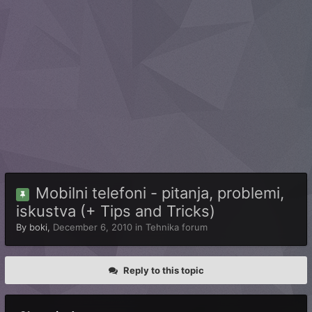
Mobilni telefoni - pitanja, problemi,
iskustva (+ Tips and Tricks)
By
boki
,
December 6, 2010
in
Tehnika forum
Reply to this topic