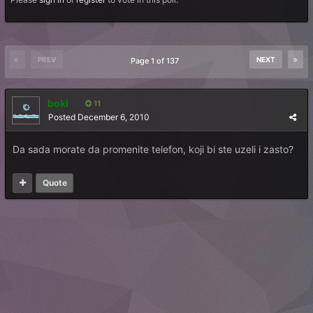
PREV
NEXT
Page 1 of 137
boki
11
Posted
December 6, 2010
Da sada morate da promenite telefon, koji bi ste uzeli i zasto?
Quote