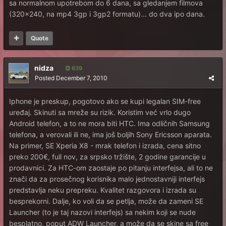
sa normalnom upotrebom do 6 dana, sa gledanjem filmova
(320x240, na mp4 3gp i 3gp2 formatu)... do dva ipo dana.
Quote
nidza
639
Posted
December 7, 2010
Iphone je preskup, pogotovo ako se kupi legalan SIM-free
uređaj. Skinuti sa mreže su rizik. Koristim već vrlo dugo
Android telefon, a to ne mora biti HTC. Ima odličnih Samsung
telefona, a verovali ili ne, ima još boljih Sony Ericsson aparata.
Na primer, SE Xperia X8 - mrak telefon i izrada, cena sitno
preko 200€, full nov, za srpsko tržište, 2 godine garancije u
prodavnici. Za HTC-om zaostaje po pitanju interfejsa, ali to ne
znači da za prosečnog korisnika malo jednostavniji interfejs
predstavlja neku prepreku. Kvalitet razgovora i izrada su
besprekorni. Dalje, ko voli da se petlja, može da zameni SE
Launcher (to je taj nazovi interfejs) sa nekim koji se nude
besplatno, poput ADW Launcher, a može da se skine sa free