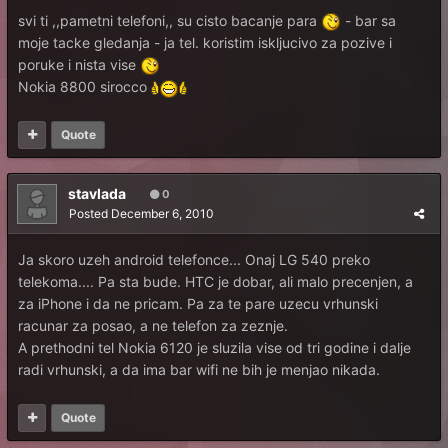
svi ti ,,pametni telefoni,, su cisto bacanje para
- bar sa
moje tacke gledanja - ja tel. koristim iskljucivo za pozive i
poruke i nista vise
Nokia 8800 sirocco
Quote
stavlada
0
Posted
December 6, 2010
Ja skoro uzeh android telefonce... Onaj LG 540 preko
telekoma.... Pa sta bude. HTC je dobar, ali malo precenjen, a
za iPhone i da ne pricam. Pa za te pare uzecu vrhunski
racunar za posao, a ne telefon za zeznje.
A prethodni tel Nokia 6120 je sluzila vise od tri godine i dalje
radi vrhunski, a da ima bar wifi ne bih je menjao nikada.
Quote