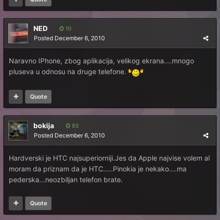
NED
10
Posted
December 6, 2010
Naravno IPhone, zbog aplikacija, velikog ekrana....mnogo
pluseva u odnosu na druge telefone.
Quote
bokija
83
Posted
December 6, 2010
Hardverski je HTC najsuperiorniji.Jes da Apple najvise volem al
moram da priznam da je HTC.....Pinokia je nekako....ma
pederska...neozbiljan telefon brate.
Quote