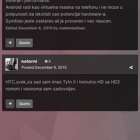
baterije i performansi.
Android radi kao virtuelna masina na telefonu i ne moze u
potpunosti da iskoristi ceo potencijal hardware-a.
Symbian jeste zastareo ali je proveren i vec naucen.
Edited
December 6, 2010
by maliomladinac
Quote
notorni
0
Posted
December 6, 2010
HTC,uvek,za sad sam imao Tytn II i trenutno HD sa HD2
romom i veoooma sam zadovoljan.
Quote