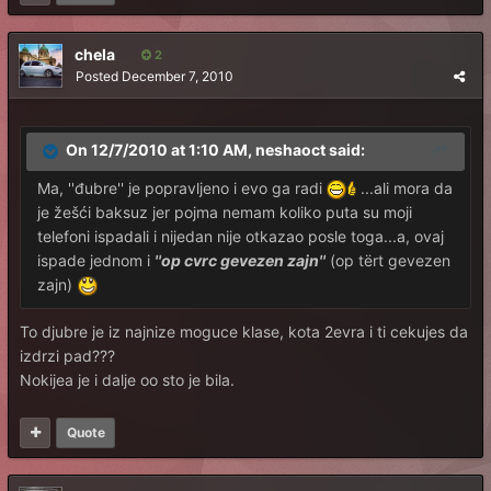
chela
2
Posted
December 7, 2010
On 12/7/2010 at 1:10 AM, neshaoct said:
Ma, ''đubre'' je popravljeno i evo ga radi
...ali mora da
je žešći baksuz jer pojma nemam koliko puta su moji
telefoni ispadali i nijedan nije otkazao posle toga...a, ovaj
ispade jednom i
''op cvrc gevezen zajn''
(op tërt gevezen
zajn)
To djubre je iz najnize moguce klase, kota 2evra i ti cekujes da
izdrzi pad???
Nokijea je i dalje oo sto je bila.
Quote