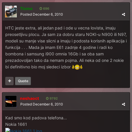
Ticma
696
Posted
December 6, 2010
HTC jeste extra, ali jedan pad i ode u vecna lovista, imaju
preosetljivu plocu. Ja sam za dobru staru NOKI-u N900 ili N97,
modeli su manje vise slicni a imaju i podosta korisnih aplikacija i
funkcija . . . Mada ja imam E61 zadnje 4 godine i radi ko
bombona i samsung i900 omnia 16Gb i sa oba sam
prezadovoljan tako da nemam pojma. Ali neka od one 2 nokie
bi definitivno bio moj sledeci izbor
Quote
neshaoct
9792
Posted
December 6, 2010
Kad smo kod padova telefona...
Nokia 1661