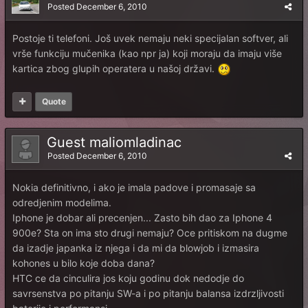
Posted
December 6, 2010
Postoje ti telefoni. Još uvek nemaju neki specijalan softver, ali
vrše funkciju mučenika (kao npr ja) koji moraju da imaju više
kartica zbog glupih operatera u našoj državi.
Quote
Guest maliomladinac
Posted
December 6, 2010
Nokia definitivno, i ako je imala padove i promasaje sa
odredjenim modelima.
Iphone je dobar ali precenjen... Zasto bih dao za Iphone 4
900e? Sta on ima sto drugi nemaju? Oce pritiskom na dugme
da izadje japanka iz njega i da mi da blowjob i izmasira
kohones u bilo koje doba dana?
HTC ce da cinculira jos koju godinu dok nedodje do
savrsenstva po pitanju SW-a i po pitanju balansa izdrzljivosti