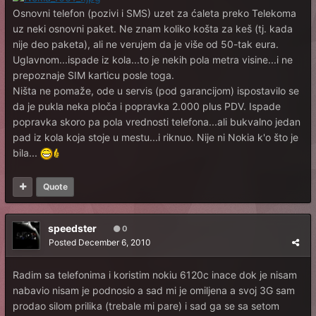
Osnovni telefon (pozivi i SMS) uzet za ćaleta preko Telekoma
uz neki osnovni paket. Ne znam koliko košta za keš (tj. kada
nije deo paketa), ali ne verujem da je više od 50-tak eura.
Uglavnom...ispade iz kola...to je nekih pola metra visine...i ne
prepoznaje SIM karticu posle toga.
Ništa ne pomaže, ode u servis (pod garancijom) ispostavilo se
da je pukla neka ploča i popravka 2.000 plus PDV. Ispade
popravka skoro pa pola vrednosti telefona...ali bukvalno jedan
pad iz kola koja stoje u mestu...i riknuo. Nije ni Nokia k'o što je
bila...
Quote
speedster
0
Posted
December 6, 2010
Radim sa telefonima i koristim nokiu 6120c inace dok je nisam
nabavio nisam je podnosio a sad mi je omiljena a svoj 3G sam
prodao silom prilika (trebale mi pare) i sad ga se sa setom