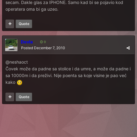
secam. Dakle glas za IPHONE. Samo kad bi se pojavio kod
operatera oma bi ga uzeo.
Quote
Dovla
9
Posted
December 7, 2010
@neshaoct
Čovek može da padne sa stolice i da umre, a može da padne i
sa 10000m i da preživi. Nije poenta sa koje visine je pao već
kako
Quote