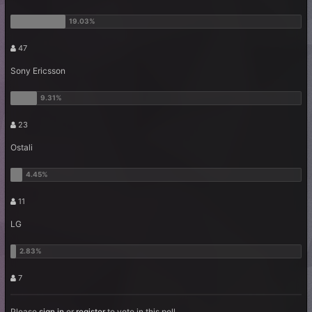
47
Sony Ericsson
23
Ostali
11
LG
7
Please
sign in
or
register
to vote in this poll.