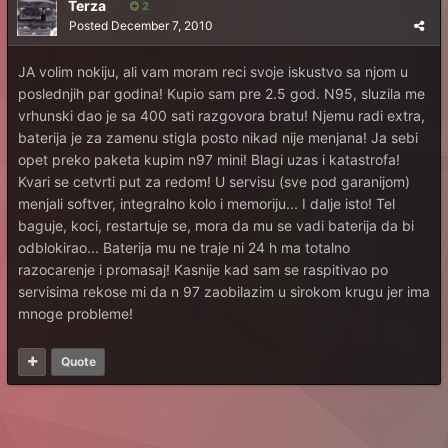
Terza
2
Posted
December 7, 2010
JA volim nokiju, ali vam moram reci svoje iskustvo sa njom u
poslednjih par godina! Kupio sam pre 2.5 god. N95, sluzila me
vrhunski dao je sa 400 sati razgovora bratu! Njemu radi extra,
baterija je za zamenu stigla posto nikad nije menjana! Ja sebi
opet preko paketa kupim n97 mini! Blagi uzas i katastrofa!
Kvari se cetvrti put za redom! U servisu (sve pod garanijom)
menjali softver, integralno kolo i memoriju... I dalje isto! Tel
baguje, koci, restartuje se, mora da mu se vadi baterija da bi
odblokirao... Baterija mu ne traje ni 24 h ma totalno
razocarenje i promasaj! Kasnije kad sam se raspitivao po
servisima rekose mi da n 97 zaobilazim u sirokom krugu jer ima
mnoge probleme!
Quote