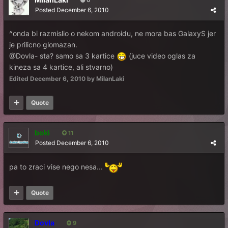
0
Posted
December 6, 2010
^onda bi razmislio o nekom androidu, ne mora bas GalaxyS jer
je prilicno glomazan.
@Dovla- sta? samo sa 3 kartice
(juce video oglas za
kineza sa 4 kartice, ali stvarno)
Edited
December 6, 2010
by MilanLaki
Quote
boki
11
Posted
December 6, 2010
pa to zraci vise nego nesa...
Quote
Dovla
9