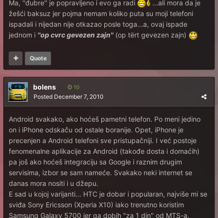
Ma, ''đubre'' je popravljeno i evo ga radi
...ali mora da je
žešći baksuz jer pojma nemam koliko puta su moji telefoni
ispadali i nijedan nije otkazao posle toga...a, ovaj ispade
jednom i
''op cvrc gevezen zajn''
(op tërt gevezen zajn)
Quote
bolens
10
Posted
December 7, 2010
Android svakako, ako hoćeš pametni telefon. Po meni jedino
on i iPhone odskaču od ostale boranije. Opet, iPhone je
precenjen a Android telefoni sve pristupačniji. I već postoje
fenomenalne aplikacije za Android (takođe dosta i domaćih)
pa još ako hoćeš integraciju sa Google i raznim drugim
servisima, izbor se sam nameće. Svakako neki internet se
danas mora nositi i u džepu.
E sad u kojoj varijanti... HTC je dobar i popularan, najviše mi se
sviđa Sony Ericsson (Xperia X10) iako trenutno koristim
Samsung Galaxy 5700 jer ga dobih "za 1 din" od MTS-a.