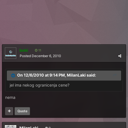
boki
11
Posted
December 6, 2010
On 12/6/2010 at 9:14 PM, MilanLaki said:
jel ima nekog ogranicenja cene?
nema
Quote
MilanLaki