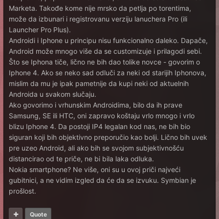
Marketa. Takođe kome nije mrsko da petlja po torentima,
može da izbunari i registrovanu verziju lanuchera Pro (ili
Launcher Pro Plus).
Androidi i Iphone u principu nisu funkcionalno daleko. Dapače,
Android može mnogo više da se customizuje i prilagodi sebi.
Što se Iphona tiče, lično ne bih dao tolike novce - govorim o
Iphone 4. Ako se neko sad odluči za neki od starijih Iphonova,
mislim da mu je ipak pametnije da kupi neki od aktuelnih
Androida u svakom slučaju.
Ako govorimo i vrhunskim Androidima, bilo da ih prave
Samsung, SE ili HTC, oni zapravo koštaju vrlo mnogo i vrlo
blizu Iphone 4. Da postoji IP4 legalan kod nas, ne bih bio
siguran koji bih objektivno preporučio kao bolji. Lično bih uvek
pre uzeo Android, ali ako bih se svojom subjektivnošću
distancirao od te priče, ne bi bila laka odluka.
Nokia smartphone? Ne više, oni su u ovoj priči najveći
gubitnici, a ne vidim izgled da će da se izvuku. Symbian je
prošlost.
Quote