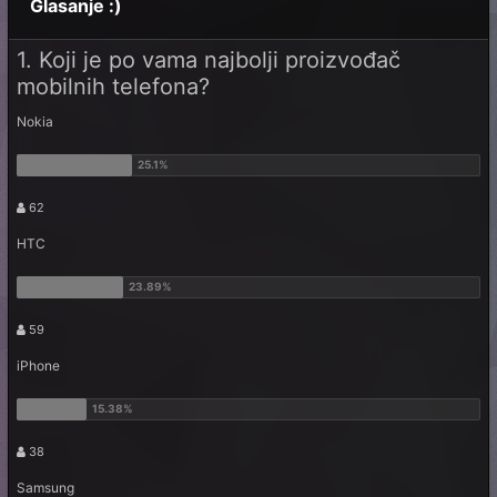
Glasanje :)
1. Koji je po vama najbolji proizvođač
mobilnih telefona?
Nokia
62
HTC
59
iPhone
38
Samsung