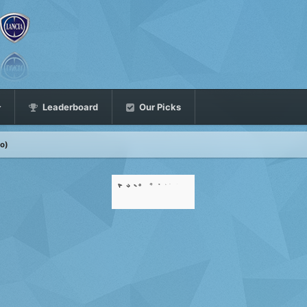
Leaderboard
Our Picks
no)