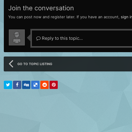
Join the conversation
You can post now and register later. If you have an account,
sign 
Reply to this topic...
GO TO TOPIC LISTING