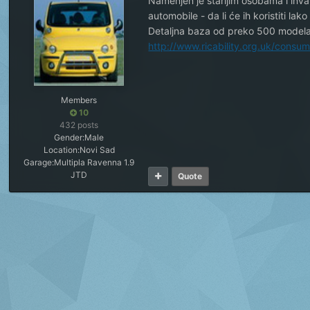
Namenjen je starijim osobama i inval
automobile - da li će ih koristiti lako
Detaljna baza od preko 500 modela 
http://www.ricability.org.uk/consu
Members
10
432 posts
Gender:
Male
Location:
Novi Sad
Garage:
Multipla Ravenna 1.9
JTD
Quote