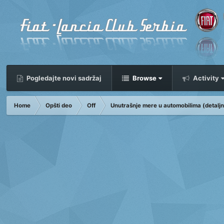
Pogledajte novi sadržaj
Browse
Activity
Home
Opšti deo
Off
Unutrašnje mere u automobilima (detalj