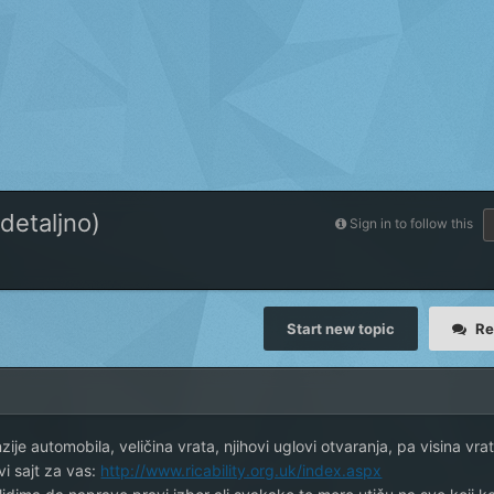
detaljno)
Sign in to follow this
Start new topic
Re
e automobila, veličina vrata, njihovi uglovi otvaranja, pa visina vrata
vi sajt za vas:
http://www.ricability.org.uk/index.aspx