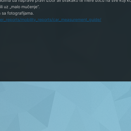
idima da naprave pravi izbor ali svakako te mere utiču na sve koji ko
 ili uz „malo mučenje“.
sa fotografijama.
mer_reports/mobility_reports/car_measurement_guide/