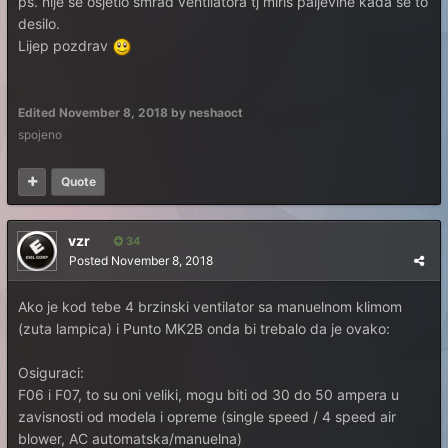
ps. nije se osjetio smrad ventilatora tj miris paljevine kada se to
desilo.
Lijep pozdrav
Edited
November 8, 2018
by neshaoct
spojeno
Quote
vzr
34
Posted
November 8, 2018
Ako je kod tebe 4 brzinski ventilator sa manuelnom klimom
(zuta lampica) i Punto MK2B onda bi trebalo da je ovako:
Osiguraci:
F06 i F07, to su oni veliki, mogu biti od 30 do 50 ampera u
zavisnosti od modela i opreme (single speed / 4 speed air
blower, AC automatska/manuelna)