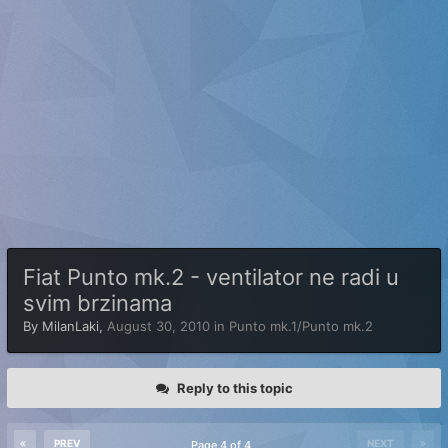
Fiat Punto mk.2 - ventilator ne radi u
svim brzinama
By
MilanLaki
,
August 30, 2010
in
Punto mk.1/Punto mk.2
Reply to this topic
PREV
NEXT
Page 4 of 4