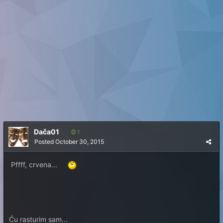
Dača01
1
Posted
October 30, 2015
Pffff, crvena...
Ću rasturim sam...