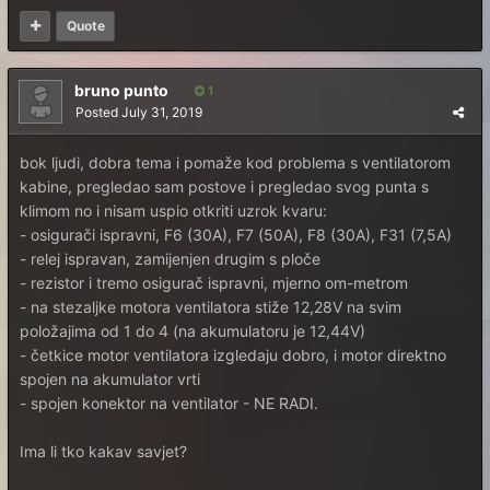
Quote
bruno punto
1
Posted
July 31, 2019
bok ljudi, dobra tema i pomaže kod problema s ventilatorom
kabine, pregledao sam postove i pregledao svog punta s
klimom no i nisam uspio otkriti uzrok kvaru:
- osigurači ispravni, F6 (30A), F7 (50A), F8 (30A), F31 (7,5A)
- relej ispravan, zamijenjen drugim s ploče
- rezistor i tremo osigurač ispravni, mjerno om-metrom
- na stezaljke motora ventilatora stiže 12,28V na svim
položajima od 1 do 4 (na akumulatoru je 12,44V)
- četkice motor ventilatora izgledaju dobro, i motor direktno
spojen na akumulator vrti
- spojen konektor na ventilator - NE RADI.
Ima li tko kakav savjet?