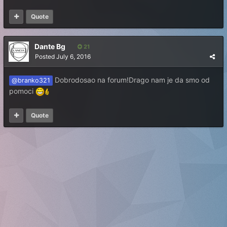
Quote
Dante Bg
21
Posted
July 6, 2016
Dobrodosao na forum!Drago nam je da smo od
@branko321
pomoci
Quote