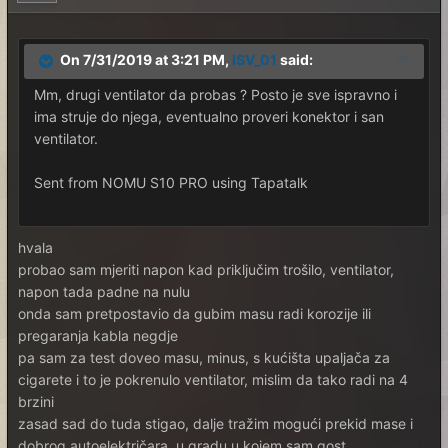
On 7/31/2019 at 3:21 PM,
ISV_01
said:
Mm, drugi ventilator da probas ? Posto je sve ispravno i
ima struje do njega, eventualno proveri konektor i san
ventilator.
Sent from NOMU S10 PRO using Tapatalk
hvala
probao sam mjeriti napon kad priključim trošilo, ventilator,
napon tada padne na nulu
onda sam pretpostavio da gubim masu radi korozije ili
pregaranja kabla negdje
pa sam za test doveo masu, minus, s kućišta upaljača za
cigarete i to je pokrenulo ventilator, mislim da tako radi na 4
brzini
zasad sad do tuda stigao, dalje tražim mogući prekid mase i
dobrog autoelektričara u gradu u kojem sam gost