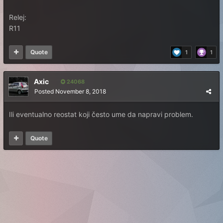
Relej:
R11
Quote
1
1
Axic
24068
Posted
November 8, 2018
Ili eventualno reostat koji često ume da napravi problem.
Quote