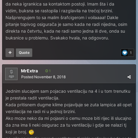
da neka igrankica sa kontaktom postoji. Imam šta i da
vidim, buksna se rastopila i razglavila na trećoj brzini.
Našprengujem to sa malim šrafcigerom i voilaaaa! Dakle
pitanje topivog osigurača je samo kada ne radi nijedna, osim
direkta na četvrtu, kada ne radi samo jedna ili dve, onda su
buksnice u problemu. Svakako hvala, na odgovoru.
Quote
1
MrExtra
1
Posted
November 8, 2018
Jednim slucajem sam pojacao ventilaciju na 4 i u tom trenutku
je prestala radit ventilacija.
Kada pritisnem dugme klime pojavljuje se zuta lampica ali opet
ventilacija ne radi ni u jednoj brzini.
Ako moze neko da mi pojasni o cemu moze biti rijec ili slucajno
da zna ima li neki osigurac za tu ventilaciju i gdje se nalazi tj
koji je broj.