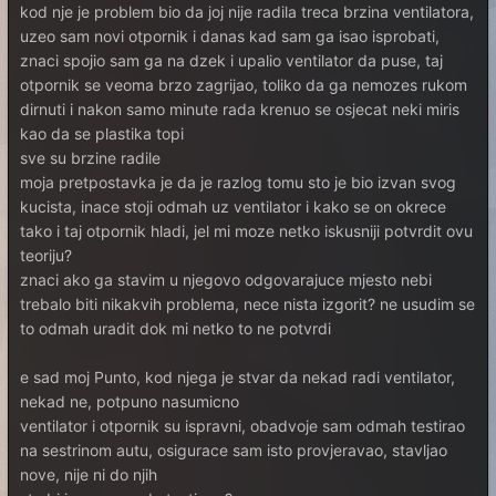
kod nje je problem bio da joj nije radila treca brzina ventilatora,
uzeo sam novi otpornik i danas kad sam ga isao isprobati,
znaci spojio sam ga na dzek i upalio ventilator da puse, taj
otpornik se veoma brzo zagrijao, toliko da ga nemozes rukom
dirnuti i nakon samo minute rada krenuo se osjecat neki miris
kao da se plastika topi
sve su brzine radile
moja pretpostavka je da je razlog tomu sto je bio izvan svog
kucista, inace stoji odmah uz ventilator i kako se on okrece
tako i taj otpornik hladi, jel mi moze netko iskusniji potvrdit ovu
teoriju?
znaci ako ga stavim u njegovo odgovarajuce mjesto nebi
trebalo biti nikakvih problema, nece nista izgorit? ne usudim se
to odmah uradit dok mi netko to ne potvrdi
e sad moj Punto, kod njega je stvar da nekad radi ventilator,
nekad ne, potpuno nasumicno
ventilator i otpornik su ispravni, obadvoje sam odmah testirao
na sestrinom autu, osigurace sam isto provjeravao, stavljao
nove, nije ni do njih