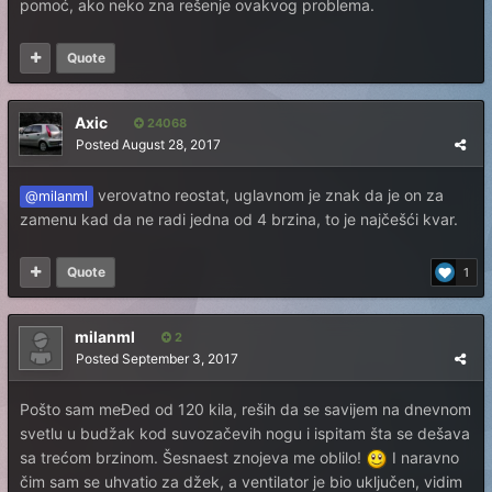
pomoć, ako neko zna rešenje ovakvog problema.
Quote
Axic
24068
Posted
August 28, 2017
verovatno reostat, uglavnom je znak da je on za
@milanml
zamenu kad da ne radi jedna od 4 brzina, to je najčešći kvar.
Quote
1
milanml
2
Posted
September 3, 2017
Pošto sam meĐed od 120 kila, reših da se savijem na dnevnom
svetlu u budžak kod suvozačevih nogu i ispitam šta se dešava
sa trećom brzinom. Šesnaest znojeva me oblilo!
I naravno
čim sam se uhvatio za džek, a ventilator je bio uključen, vidim