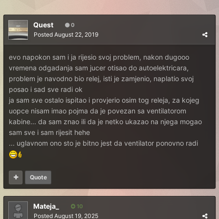
Quest
0
Posted
August 22, 2019
evo napokon sam i ja rijesio svoj problem, nakon dugooo
vremena odgadanja sam jucer otisao do autoelektricara,
problem je navodno bio relej, isti je zamjenio, naplatio svoj
posao i sad sve radi ok
ja sam sve ostalo ispitao i provjerio osim tog releja, za kojeg
uopce nisam imao pojma da je povezan sa ventilatorom
kabine... da sam znao ili da je netko ukazao na njega mogao
sam sve i sam rijesit hehe
... uglavnom ono sto je bitno jest da ventilator ponovno radi
Quote
Mateja_
10
Posted
August 19, 2025