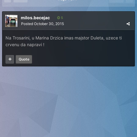
milos.becejac
5
Posted
October 30, 2015
Na Trosarini, u Marina Drzica imas majstor Duleta, uzece ti
crvenu da napravi !
Quote