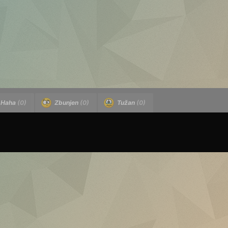
Haha
(0)
Zbunjen
(0)
Tužan
(0)