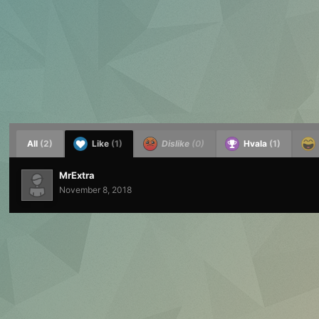
All
(2)
Like
(1)
Dislike
(0)
Hvala
(1)
MrExtra
November 8, 2018