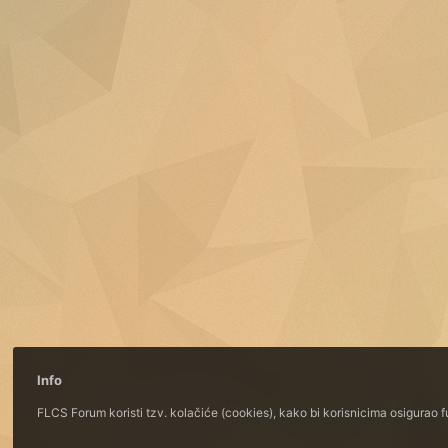
Info
FLCS Forum koristi tzv. kolačiće (cookies), kako bi korisnicima osigurao 