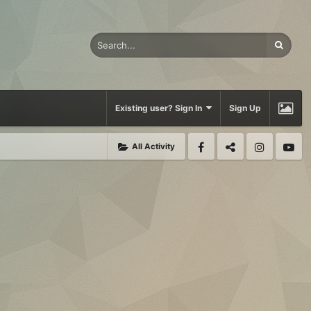
Existing user? Sign In
Sign Up
All Activity