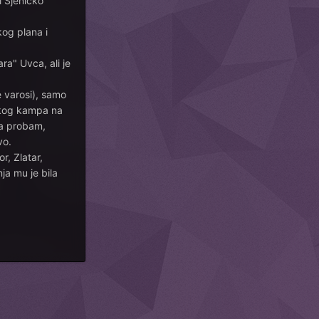
i Sjenicko
kog plana i
ra" Uvca, ali je
 varosi), samo
ackog kampa na
da probam,
vo.
r, Zlatar,
ja mu je bila