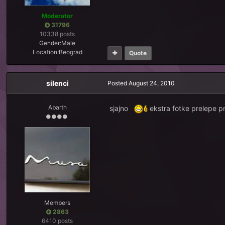
Moderator
31796
10338 posts
Gender:
Male
Location:
Beograd
Quote
silenci
Posted
August 24, 2010
Abarth
sjajno
ekstra fotke prelepe p
Members
2863
6410 posts