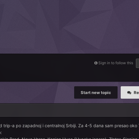
Sign in to follow this
Start new topic
Re
d trip-a po zapadnoj i centralnoj Srbiji. Za 4-5 dana sam presao oko
o: