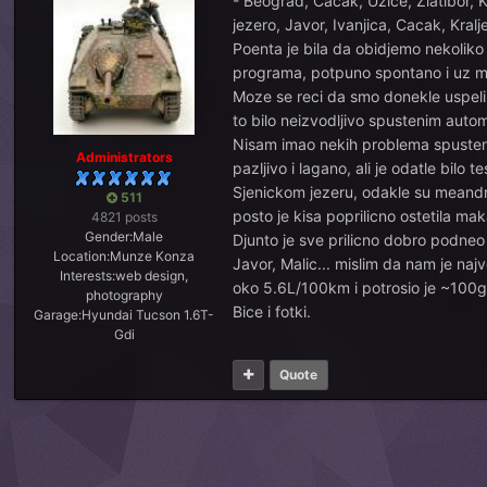
- Beograd, Cacak, Uzice, Zlatibor, 
jezero, Javor, Ivanjica, Cacak, Kral
Poenta je bila da obidjemo nekoliko 
programa, potpuno spontano i uz m
Moze se reci da smo donekle uspeli.
to bilo neizvodljivo spustenim auto
Nisam imao nekih problema spusten
Administrators
pazljivo i lagano, ali je odatle bil
Sjenickom jezeru, odakle su meandr
511
posto je kisa poprilicno ostetila m
4821 posts
Gender:
Male
Djunto je sve prilicno dobro podneo 
Location:
Munze Konza
Javor, Malic... mislim da nam je naj
Interests:
web design,
oko 5.6L/100km i potrosio je ~100gr
photography
Bice i fotki.
Garage:
Hyundai Tucson 1.6T-
Gdi
Quote