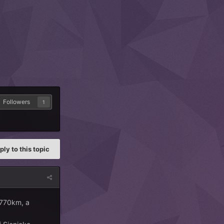
Followers
1
ply to this topic
 770km, a