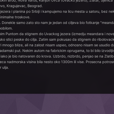
Kokin Brod, Nova Varos, Kanjon Uvca (Uvacko jezero), Zlatar, Sjenica 
jevo, Kragujevac, Beograd.
jezera i planina po Srbiji i kampujemo na licu mesta u satoru, bez ne
inimalne troskove.
 Donekle samo zato sto nam je jedan od ciljeva bio fotkanje "meanda
mobilom.
im Puntom da stignem do Uvackog jezera (izmedju meandara i nove
o tesko stici peske do cilja. Zatim sam pokusao da stignem do ribolov
i mnogo blize, ali na zalost nisam uspeo, odnosno nisam se usudio 
akadamski put. Nekim autom na fabrickim oprugama, to bi bilo izvodlji
iako je bio natovaren do krova. Uzbrdo, nizbrdo, penjao se na Zlatibo
veca nadmorska visina bila nesto oko 1300m ili vise. Prosecna potrosn
 ulja.