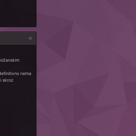
 Božanskim
 definitivno nema
i skroz