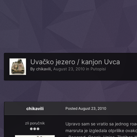
Uvačko jezero / kanjon Uvca
By
chikavili
,
August 23, 2010
in
Putopisi
chikavili
Posted
August 23, 2010
zli poručnik
Upravo sam se vratio sa jednog roa
marsruta je izgledala otprilike ovak