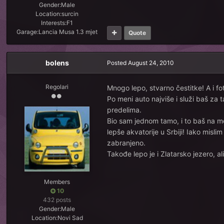
Gender:
Male
Location:
surcin
Interests:
F1
Garage:
Lancia Musa 1.3 mjet
Quote
bolens
Posted
August 24, 2010
Regolari
Mnogo lepo, stvarno čestitke! A i f
Po meni auto najviše i služi baš z
predelima.
Bio sam jednom tamo, i to baš na mea
lepše akvatorije u Srbiji! Iako misl
zabranjeno.
Takođe lepo je i Zlatarsko jezero, a
Members
10
432 posts
Gender:
Male
Location:
Novi Sad