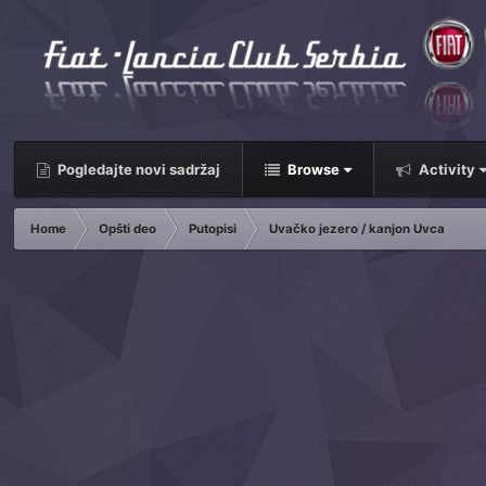
Pogledajte novi sadržaj
Browse
Activity
Home
Opšti deo
Putopisi
Uvačko jezero / kanjon Uvca