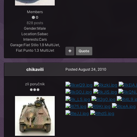
Members
0
828 posts
Gender:
Male
Location:
Sabac
Interests:
Cars
Garage:
Fiat Stilo 1.9 MultiJet,
Fiat Punto 1.3 MultiJet
Quote
chikavili
Posted
August 24, 2010
zli poručnik