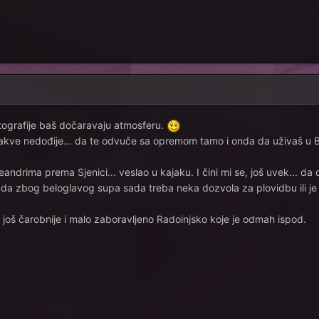
otografije baš dočaravaju atmosferu.
a takve nedođije... da te odvuče sa opremom tamo i onda da uživaš u
ndrima prema Sjenici... veslao u kajaku. I čini mi se, još uvek... da
im da zbog beloglavog supa sada treba neka dozvola za plovidbu ili je 
li još čarobnije i malo zaboravljeno Radoinjsko koje je odmah ispod.