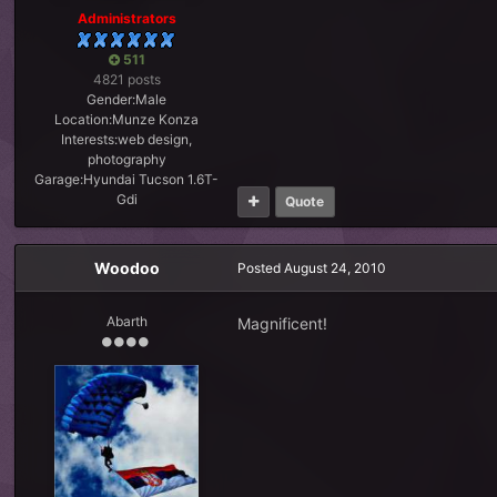
Administrators
511
4821 posts
Gender:
Male
Location:
Munze Konza
Interests:
web design,
photography
Garage:
Hyundai Tucson 1.6T-
Gdi
Quote
Woodoo
Posted
August 24, 2010
Abarth
Magnificent!