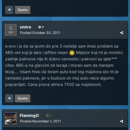
Quote
cmiro
0
Posted
October 30, 2011
e evo i ja da se javim do pre 3 nedelje sam imao problem sa
ABS-om koji je lako i jeftino resen
Majstor koji mi je montiro
zadnje paknove nije ih dobro namestio i paknovi su sjeb***
citac ABS-a na glavcini od lezaja i morao sam da menjam
lezaj.... nisam hteo da teram auto kod tog majstora sto mi je
namesto paknove, jer u buduce on moj auto nece sigurno
popravljati. Cena prava sitnica 7500 sa majstorom.
Quote
FlamingO
1
Posted
November 1, 2011