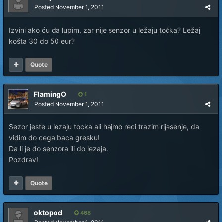
Posted
November 1, 2011
Izvini ako ću da lupim, zar nije senzor u ležaju točka? Ležaj
košta 30 do 50 eur?
Quote
FlamingO
1
Posted
November 1, 2011
Sezor jeste u lezaju tocka ali hajmo reci trazim rijesenje, da
vidim do cega baca gresku!
Da li je do senzora ili do lezaja.
Pozdrav!
Quote
oktopod
468