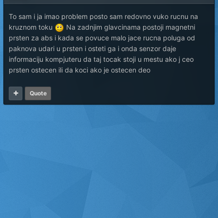
To sam i ja imao problem posto sam redovno vuko rucnu na
kruznom toku
Na zadnjim glavcinama postoji magnetni
prsten za abs i kada se povuce malo jace rucna poluga od
paknova udari u prsten i osteti ga i onda senzor daje
informaciju kompjuteru da taj tocak stoji u mestu ako j ceo
prsten ostecen ili da koci ako je ostecen deo
Quote