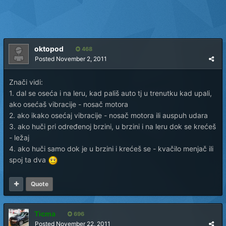
oktopod
468
Posted
November 2, 2011
Znači vidi:
1. dal se oseća i na leru, kad pališ auto tj u trenutku kad upali,
ako osećaš vibracije - nosač motora
2. ako ikako osećaj vibracije - nosač motora ili auspuh udara
3. ako huči pri određenoj brzini, u brzini i na leru dok se krećeš
- ležaj
4. ako huči samo dok je u brzini i krećeš se - kvačilo menjač ili
spoj ta dva
Quote
Ticma
696
Posted
November 22, 2011