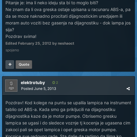
Pitanje je: ima li neko ideju sta bi to moglo biti?
Ne znam da li ova greska ostaje upisana u racunaru ABS-a, pa
da se moze naknadno procitati dijagnostickim uredjajem ili
moram auto voziti bez gasenja na dijagnostiku - dok lampa jos
sija?
Pozdrav svima!
Edited
February 25, 2012
by neshaoct
spojeno
Quote
elektrotuby
2
Posted
June 5, 2013
Pozdrav! Kod kolege na puntu se upalila lampica na instrument
tablio od ABS-a. Kada smo ga prikljucili na dijagnostiku
dijagnostika kaze da je motor pumpe. Obrisemo gresku
lampica se ugasi i do sledece voznje tj kocenja je ugasena cim
zakoci pali se opet lampica i opet greska motor pumpe.
Kocnice sve redovno rade. Sta dalje da radimo da liima ko