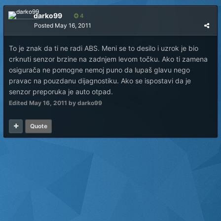
darko99
4
Posted
May 16, 2011
To je znak da ti ne radi ABS. Meni se to desilo i uzrok je bio
crknuti senzor brzine na zadnjem levom točku. Ako ti zamena
osigurača ne pomogne nemoj puno da lupaš glavu nego
pravac na pouzdanu dijagnostiku. Ako se ispostavi da je
senzor preporuka je auto otpad.
Edited
May 16, 2011
by darko99
Quote