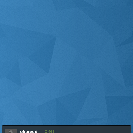
oktopod
468