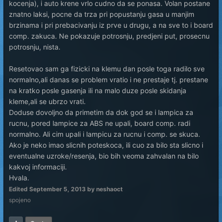
kocenja), i auto krene vrlo cudno da se ponasa. Volan postane
znatno laksi, pocne da trza pri popustanju gasa u manjim
brzinama i pri prebacivanju iz prve u drugu, a na sve to i board
comp. zakuca. Ne pokazuje potrosnju, predjeni put, prosecnu
potrosnju, nista.
Resetovao sam ga fizicki na klemu dan posle toga radilo sve
normalno,ali danas se problem vratio i ne prestaje tj. prestane
na kratko posle gasenja ili na malo duze posle skidanja
kleme,ali se ubrzo vrati.
Doduse dovoljno da primetim da dok god se i lampica za
rucnu, pored lampice za ABS ne upali, board comp. radi
normalno. Ali cim upali i lampicu za rucnu i comp. se skuca.
Ako je neko imao slicnih poteskoca, ili cuo za bilo sta slicno i
eventualne uzroke/resenja, bio bih veoma zahvalan na bilo
kakvoj informaciji.
Hvala.
Edited
September 5, 2013
by neshaoct
spojeno