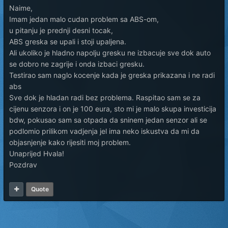
Naime,
Imam jedan malo cudan problem sa ABS-om,
u pitanju je prednji desni tocak,
ABS greska se upali i stoji upaljena.
Ali ukoliko je hladno napolju gresku ne izbacuje sve dok auto
se dobro ne zagrije i onda izbaci gresku.
Testirao sam naglo kocenje kada je greska prikazana i ne radi
abs
Sve dok je hladan radi bez problema. Raspitao sam se za
cijenu senzora i on je 100 eura, sto mi je malo skupa investicija
bdw, pokusao sam sa otpada da sninem jedan senzor ali se
podlomio prilikom vadjenja jel ima neko iskustva da mi da
objasnjenje kako rijesiti moj problem.
Unaprijed Hvala!
Pozdrav
Quote