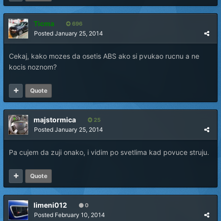
Ticma
696
Posted
January 25, 2014
Cekaj, kako mozes da osetis ABS ako si pvukao rucnu a ne
kocis noznom?
Quote
majstormica
25
Posted
January 25, 2014
Pa cujem da zuji onako, i vidim po svetlima kad povuce struju.
Quote
limeni012
0
Posted
February 10, 2014