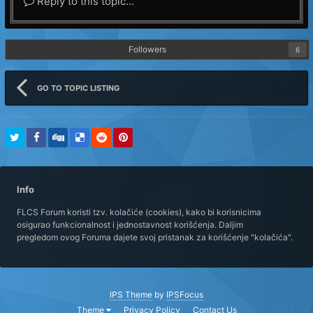
Reply to this topic...
Followers
6
GO TO TOPIC LISTING
Info
FLCS Forum koristi tzv. kolačiće (cookies), kako bi korisnicima
osigurao funkcionalnost i jednostavnost korišćenja. Daljim
pregledom ovog Foruma dajete svoj pristanak za korišćenje "kolačića".
IPS Theme
by
IPSFocus
Theme
Privacy Policy
Contact Us