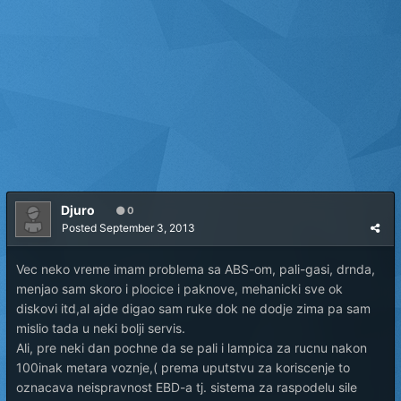
Djuro
0
Posted
September 3, 2013
Vec neko vreme imam problema sa ABS-om, pali-gasi, drnda,
menjao sam skoro i plocice i paknove, mehanicki sve ok
diskovi itd,al ajde digao sam ruke dok ne dodje zima pa sam
mislio tada u neki bolji servis.
Ali, pre neki dan pochne da se pali i lampica za rucnu nakon
100inak metara voznje,( prema uputstvu za koriscenje to
oznacava neispravnost EBD-a tj. sistema za raspodelu sile