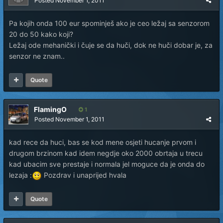
Posted
November 1, 2011
Pa kojih onda 100 eur spominješ ako je ceo ležaj sa senzorom
20 do 50 kako koji?
Ležaj ode mehanički i čuje se da huči, dok ne huči dobar je, za
senzor ne znam..
Quote
FlamingO
1
Posted
November 1, 2011
kad rece da huci, bas se kod mene osjeti hucanje prvom i
drugom brzinom kad idem negdje oko 2000 obrtaja u trecu
kad ubacim sve prestaje i normala jel moguce da je onda do
lezaja :
Pozdrav i unaprijed hvala
Quote