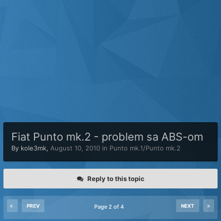
Fiat Punto mk.2 - problem sa ABS-om
By
kole3mk
,
August 10, 2010
in
Punto mk.1/Punto mk.2
Reply to this topic
PREV
NEXT
Page 2 of 4