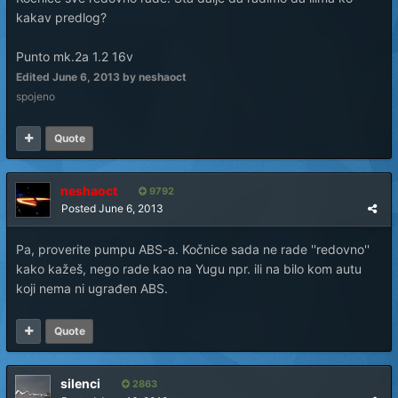
kakav predlog?
Punto mk.2a 1.2 16v
Edited
June 6, 2013
by neshaoct
spojeno
Quote
neshaoct
9792
Posted
June 6, 2013
Pa, proverite pumpu ABS-a. Kočnice sada ne rade ''redovno''
kako kažeš, nego rade kao na Yugu npr. ili na bilo kom autu
koji nema ni ugrađen ABS.
Quote
silenci
2863