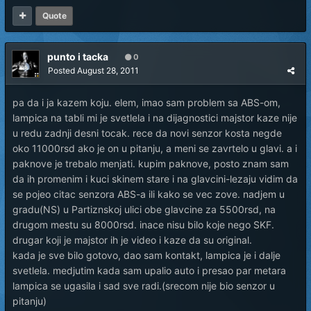
Quote
punto i tacka
0
Posted
August 28, 2011
pa da i ja kazem koju. elem, imao sam problem sa ABS-om,
lampica na tabli mi je svetlela i na dijagnostici majstor kaze nije
u redu zadnji desni tocak. rece da novi senzor kosta negde
oko 11000rsd ako je on u pitanju, a meni se zavrtelo u glavi. a i
paknove je trebalo menjati. kupim paknove, posto znam sam
da ih promenim i kuci skinem stare i na glavcini-lezaju vidim da
se pojeo citac senzora ABS-a ili kako se vec zove. nadjem u
gradu(NS) u Partiznskoj ulici obe glavcine za 5500rsd, na
drugom mestu su 8000rsd. inace nisu bilo koje nego SKF.
drugar koji je majstor ih je video i kaze da su original.
kada je sve bilo gotovo, dao sam kontakt, lampica je i dalje
svetlela. medjutim kada sam upalio auto i presao par metara
lampica se ugasila i sad sve radi.(srecom nije bio senzor u
pitanju)