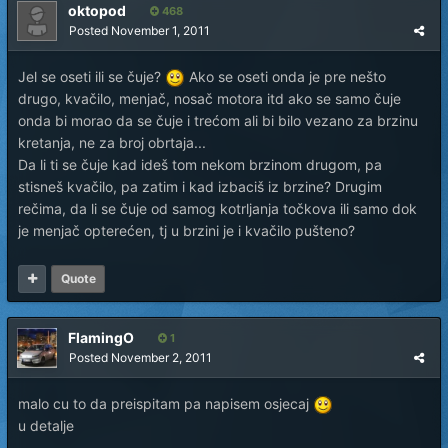
oktopod
468
Posted
November 1, 2011
Jel se oseti ili se čuje?
Ako se oseti onda je pre nešto
drugo, kvačilo, menjač, nosač motora itd ako se samo čuje
onda bi morao da se čuje i trećom ali bi bilo vezano za brzinu
kretanja, ne za broj obrtaja...
Da li ti se čuje kad ideš tom nekom brzinom drugom, pa
stisneš kvačilo, pa zatim i kad izbaciš iz brzine? Drugim
rečima, da li se čuje od samog kotrljanja točkova ili samo dok
je menjač opterećen, tj u brzini je i kvačilo pušteno?
Quote
FlamingO
1
Posted
November 2, 2011
malo cu to da preispitam pa napisem osjecaj
u detalje