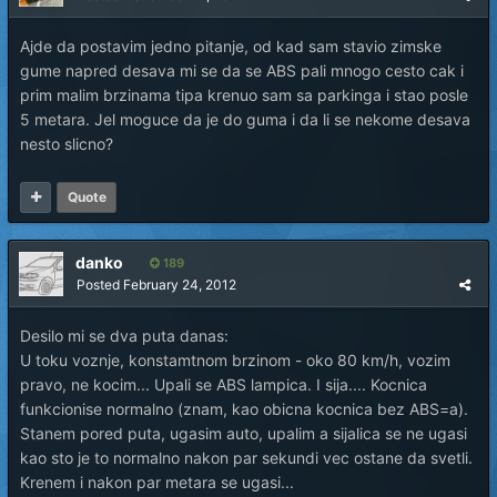
Ajde da postavim jedno pitanje, od kad sam stavio zimske
gume napred desava mi se da se ABS pali mnogo cesto cak i
prim malim brzinama tipa krenuo sam sa parkinga i stao posle
5 metara. Jel moguce da je do guma i da li se nekome desava
nesto slicno?
Quote
danko
189
Posted
February 24, 2012
Desilo mi se dva puta danas:
U toku voznje, konstamtnom brzinom - oko 80 km/h, vozim
pravo, ne kocim... Upali se ABS lampica. I sija.... Kocnica
funkcionise normalno (znam, kao obicna kocnica bez ABS=a).
Stanem pored puta, ugasim auto, upalim a sijalica se ne ugasi
kao sto je to normalno nakon par sekundi vec ostane da svetli.
Krenem i nakon par metara se ugasi...