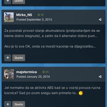
Quote
Mirko_NS
19
Posted
September 3, 2013
Za pocetak proveri stanje akumulatora (pretpostavljam da se
kleme dobro stegnute), a zatim da li alternator dobro puni...
Ako je to sve OK, onda ce morati kacenje na dijagnostiku...
Quote
majstormica
25
Posted
January 25, 2014
Jel normalno da se aktivira ABS kad se u voznji povuce rucna
kocnica? Sad po ovom snegu sam primetio to..
Quote