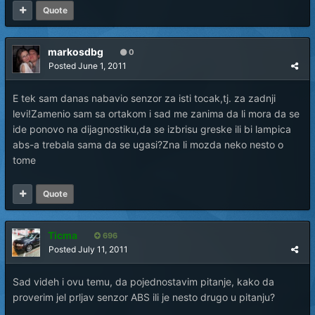
Quote
markosdbg
0
Posted
June 1, 2011
E tek sam danas nabavio senzor za isti tocak,tj. za zadnji
levi!Zamenio sam sa ortakom i sad me zanima da li mora da se
ide ponovo na dijagnostiku,da se izbrisu greske ili bi lampica
abs-a trebala sama da se ugasi?Zna li mozda neko nesto o
tome
Quote
Ticma
696
Posted
July 11, 2011
Sad videh i ovu temu, da pojednostavim pitanje, kako da
proverim jel prljav senzor ABS ili je nesto drugo u pitanju?