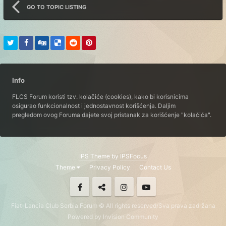
GO TO TOPIC LISTING
Info
FLCS Forum koristi tzv. kolačiće (cookies), kako bi korisnicima
osigurao funkcionalnost i jednostavnost korišćenja. Daljim
pregledom ovog Foruma dajete svoj pristanak za korišćenje "kolačića".
IPS Theme
by
IPSFocus
Theme
Privacy Policy
Contact Us
Fiat-Lancia Club Serbia Forum © All rights reserved/Sva prava zadržana
Powered by Invision Community