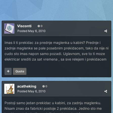
Visconti
0
Posted
May 6, 2010
Imas li ti prekidac za prednje maglenka u kabini? Prednje i
zadnje maglenke se pale posebnim prekidacem, tako da nije ni
cudo sto imas napon samo pozadi. Uglavnom, sve to ti moze
elektricar srediti za sat vremena , sa sve relejem i prekidacem
Quote
acatheking
0
Posted
May 6, 2010
Postoji samo jedan prekidac u kabini, za zadnju maglenku.
Nisam znao da fabricki postoje 2 prekidaca. Jedino sto me