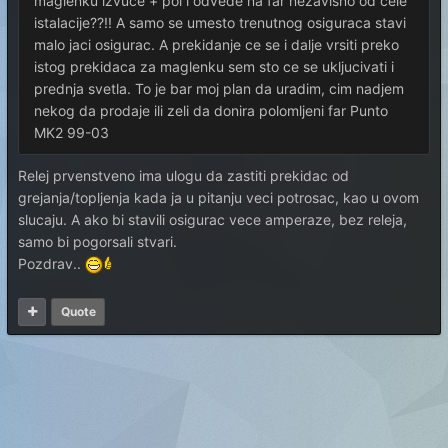
maglenku izvuce + pol i odvede na far nezavisno od cele
istalacije??!! A samo se umesto trenutnog osiguraca stavi
malo jaci osigurac. A prekidanje ce se i dalje vrsiti preko
istog prekidaca za maglenku sem sto ce se ukljucivati i
prednja svetla. To je bar moj plan da uradim, cim nadjem
nekog da prodaje ili zeli da donira polomljeni far Punto
MK2 99-03
Relej prvenstveno ima ulogu da zastiti prekidac od
grejanja/topljenja kada ja u pitanju veci potrosac, kao u ovom
slucaju. A ako bi stavili osigurac vece amperaze, bez releja,
samo bi pogorsali stvari.
Pozdrav..
Quote