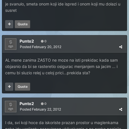
je svanulo, smeta onom koji ide ispred i onom koji mu dolazi u
susret
Quote
Punto2
0
Posted
February 20, 2012
AL mene zanima ZASTO ne moze na isti prekidac kada sam
objasnio da bi se rasteretio osigurac menjanjem sa jacim ... i
cemu bi sluzio relej u celoj prici...prekida sta?
Quote
Punto2
0
Posted
February 22, 2012
I da, svi koji hoce da iskoriste prazan prostor u maglenkama
neka idu varijantu nezavisnog ukljucivanja a ne preko pozicije,