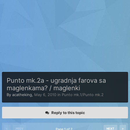
Punto mk.2a - ugradnja farova sa
maglenkama? / maglenki
By
acatheking
,
May 6, 2010
in
Punto mk.1/Punto mk.2
Reply to this topic
PREV
NEXT
Page 1 of 2