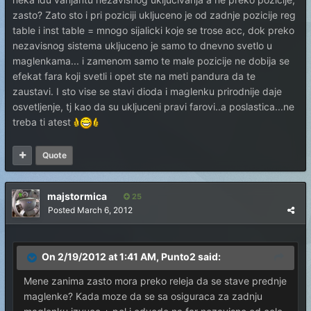
zasto? Zato sto i pri poziciji ukljuceno je od zadnje pozicije reg
table i inst table = mnogo sijalicki koje se trose acc, dok preko
nezavisnog sistema ukljuceno je samo to dnevno svetlo u
maglenkama... i zamenom samo te male pozicije ne dobija se
efekat fara koji svetli i opet ste na meti pandura da te
zaustavi. I sto vise se stavi dioda i maglenku prirodnije daje
osvetljenje, tj kao da su ukljuceni pravi farovi..a poslastica...ne
treba ti atest
Quote
majstormica
25
Posted
March 6, 2012
On 2/19/2012 at 1:41 AM, Punto2 said:
Mene zanima zasto mora preko releja da se stave prednje
maglenke? Kada moze da se sa osiguraca za zadnju