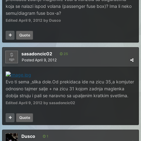
koja se nalazi ispod volana (passenger fuse box)? Ima li neko
semu/diagram fuse box-a?
Edited
April 9, 2012
by Dusco
Quote
sasadoncic02
25
Posted
April 9, 2012
Evo ti sema ,slika dole.Od prekidaca ide na zicu 35,a komjuter
odnosno tajmer salje + na zicu 31 kojom zadnja maglenka
dobija struju i pali se naravno sa upaljenim kratkim svetlima.
Edited
April 9, 2012
by sasadoncic02
Quote
Dusco
1