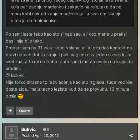
koja pali zadnju maglenku i zakacio na rele,tako da ne
mora kabl cak od zanje maglenke,ali u svakom slucaju
bitno je da funkcionise.
Po semi jeste tako kao sto si napisao, ali kod mene u praksi
bas i nije bilo tako.
Probao sam na 31 zicu ispod volana, ali tu cim das kontakt na
bravi odmah dobija struju i pali maglenke zajedno sa srednjim
svetlima, a to mi ne treba. Zato sam i morao ovako na kraju da
uradim.
@ Bukvic
Nije toliko strasno to razvlacenje kao sto izgleda, tuda vec ide
dosta zica, imaju tacno lezista kud da se provuku, 10 minuta
posla
Quote
Bukvic
0
Posted
April 23, 2012