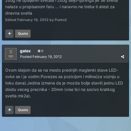
zbog ne upaljenih svetala i zbog seljo-tjuninga jer se svetla
nalaze u propisanom faru ... i naravno ne treba ti atest za
dnevna svetla
Edited
February 19, 2012
by Punto2
Quote
galex
0
Posted
February 19, 2012
Ovom idejom da se na mesto prednjih maglenki stave LED-
ovke se i ja vodim.Povezes sa pozicijom i milina(za voznju u
toku dana).Jedina izmena da je mozda bolje staviti jednu LED
diodu veceg precnika - 20mm (vise lici na socivo kratkog
svetla mk2a).
Quote