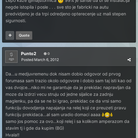
Lepo kaze @majstormica
99% je sanse da bi se instalacija
negde istopila i posle . . . sve sto je fabricki na autu
predvidjeno je da trpi odredjeno opterecenje uz mali stepen
sigurnosti.
Quote
Punto2
0
Posted
March 6, 2012
Da...u medjuvremenu dok nisam dobio odgovor od prvog
forumasa sam trazio okolo odgovore i dobio sam taj isti kao od
vas dvojce...niko mi ne garantuje da je prekidac napravljan da
moze da izdrzi vecu struju od jedne sijalice za zadnju
maglenku, pa da se ne bi igrao, prekidac ce da vrsi samo
funkciju dovodjenja napajanja na relej koji ce preuzeti pravu
funkciju prekidaca...al sam uradio domaci aaaa
samo jos pomoc za ovo...koji relej i sa kolikom amperazom da
stavim tj i gde da kupim (BG)
Hvala!!