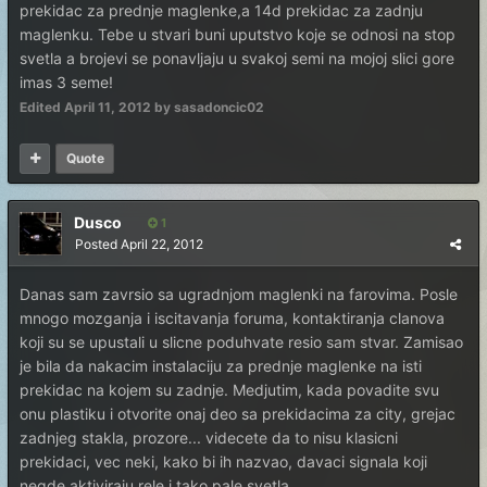
prekidac za prednje maglenke,a 14d prekidac za zadnju
maglenku. Tebe u stvari buni uputstvo koje se odnosi na stop
svetla a brojevi se ponavljaju u svakoj semi na mojoj slici gore
imas 3 seme!
Edited
April 11, 2012
by sasadoncic02
Quote
Dusco
1
Posted
April 22, 2012
Danas sam zavrsio sa ugradnjom maglenki na farovima. Posle
mnogo mozganja i iscitavanja foruma, kontaktiranja clanova
koji su se upustali u slicne poduhvate resio sam stvar. Zamisao
je bila da nakacim instalaciju za prednje maglenke na isti
prekidac na kojem su zadnje. Medjutim, kada povadite svu
onu plastiku i otvorite onaj deo sa prekidacima za city, grejac
zadnjeg stakla, prozore... videcete da to nisu klasicni
prekidaci, vec neki, kako bi ih nazvao, davaci signala koji
negde aktiviraju rele i tako pale svetla.