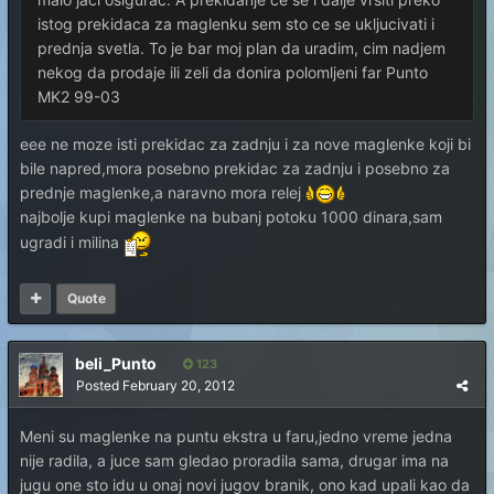
istog prekidaca za maglenku sem sto ce se ukljucivati i
prednja svetla. To je bar moj plan da uradim, cim nadjem
nekog da prodaje ili zeli da donira polomljeni far Punto
MK2 99-03
eee ne moze isti prekidac za zadnju i za nove maglenke koji bi
bile napred,mora posebno prekidac za zadnju i posebno za
prednje maglenke,a naravno mora relej
najbolje kupi maglenke na bubanj potoku 1000 dinara,sam
ugradi i milina
Quote
beli_Punto
123
Posted
February 20, 2012
Meni su maglenke na puntu ekstra u faru,jedno vreme jedna
nije radila, a juce sam gledao proradila sama, drugar ima na
jugu one sto idu u onaj novi jugov branik, ono kad upali kao da