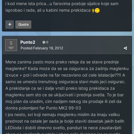
i kod mene ista prica...u farovima postoje sijalice koje sam
isprobao i rade, ali u kabini nema prekidaca
Quote
Punto2
0
Posted
February 19, 2012
Mene zanima zasto mora preko releja da se stave prednje
maglenke? Kada moze da se sa osiguraca za zadnju maglenku
izvuce + pol i odvede na far nezavisno od cele istalacije??!! A
samo se umesto trenutnog osiguraca stavi malo jaci osigurac.
A prekidanje ce se i dalje vrsiti preko istog prekidaca za
maglenku sem sto ce se ukljucivati i prednja svetla. To je bar
moj plan da uradim, cim nadjem nekog da prodaje ili zeli da
donira polomljeni far Punto MK2 99-03
I jos nesto, svi koji nemaju maglenku mislim da imaju veliku
prednost na ostale jer sada je bolje staviti desetak jakih belih
LEDioda i dobiti dnevno svetlo, panduri te nece zaustavljati