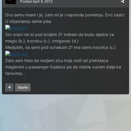
Posted
April 9, 2012
Ovu semu imam i ja, zato mi je i napravila pometnju. Evo zasto:
U objasnjenju seme pise
Sto znaci da bi pod brojem 21 trebalo da budu sijalice za
maglu (b.), kocnicu (c.), zmigavac (d.)
Medjutim, na semi pod oznakom 21 ima samo kocnica (c.)
Zato sam hteo da nadjem zicu koja vodi od prekidaca
maglenke u passenger fusebox pa da odatle vucem dalje ka
farovima...
Quote