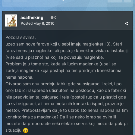
acatheking
0
Posted
May 6, 2010
Pozdrav svima,
uzeo sam nove farove koji u sebi imaju maglenke(H3). Stari
farovi nemaju maglenke, ali postoje konektori viska u instalaciji
(vise sad u prazno) na koji se povezuju maglenke.
Problem je u tome sto, kada ukljucim maglenke (upali se
zadnja maglenka koja postoji) na tim prednjim konektorima
nema napona.
Otvarao sam onu prednju tablu gde su osiguraci i relei, i po
onoj tablici rasporeda utisnutom na poklopcu, kao da fabricki
nije predvidjen taj osigurac i rele (postoji rupica u plastici gde
su svi osiguraci, ali nema metalnih kontakta ispod, prazno je
mesto). Pretpostavljam da je to uzrok sto nema napona na tim
konektorima za maglenke? Da li se neko igrao sa ovim ili
mozete da preporucite neki elektro servis koji moze da pokrpi
situaciju