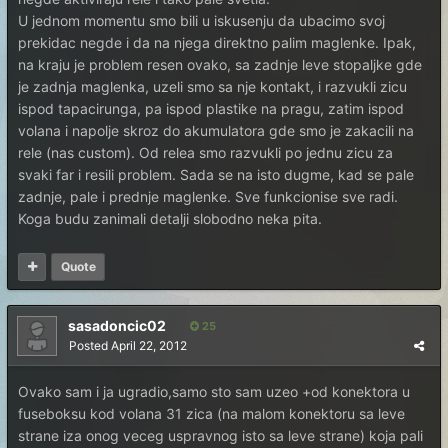
U jednom momentu smo bili u iskusenju da ubacimo svoj
prekidac negde i da na njega direktno palim maglenke. Ipak,
na kraju je problem resen ovako, sa zadnje leve stopaljke gde
je zadnja maglenka, uzeli smo sa nje kontakt, i razvukli zicu
ispod tapacirunga, pa ispod plastike na pragu, zatim ispod
volana i napolje skroz do akumulatora gde smo je zakacili na
rele (nas custom). Od relea smo razvukli po jednu zicu za
svaki far i resili problem. Sada se na isto dugme, kad se pale
zadnje, pale i prednje maglenke. Sve funkcionise sve radi.
Koga budu zanimali detalji slobodno neka pita.
Quote
sasadoncic02
25
Posted
April 22, 2012
Ovako sam i ja ugradio,samo sto sam uzeo +od konektora u
fuseboksu kod volana 31 zica (na malom konektoru sa leve
strane iza onog veceg uspravnog isto sa leve strane) koja pali