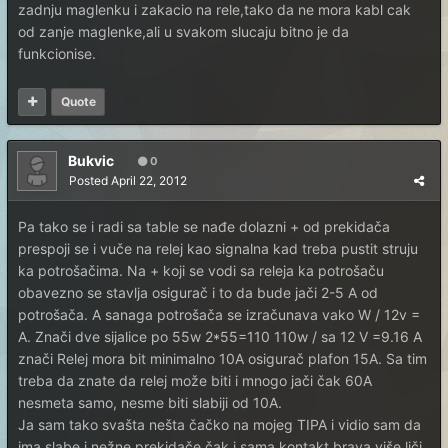
zadnju maglenku i zakacio na rele,tako da ne mora kabl cak
od zanje maglenke,ali u svakom slucaju bitno je da
funkcionise.
Quote
Bukvic
0
Posted
April 22, 2012
Pa tako se i radi sa table se nađe dolazni + od prekidača
prespoji se i vuče na relej kao signalna kad treba pustit struju
ka potrošačima. Na + koji se vodi sa releja ka potrošaču
obavezno se stavlja osigurač i to da bude jači 2-5 A od
potrošača. A sanaga potrošača se izračunava vako W / 12v =
A. Znači dve sijalice po 55w 2*55=110 110w / sa 12 V =9.16 A
znači Relej mora bit minimalno 10A osigurač plafon 15A. Sa tim
treba da znate da relej može biti i mnogo jači čak 60A
nesmeta samo, nesme biti slabiji od 10A.
Ja sam tako svašta nešta čačko na mojeg TIPA i vidio sam da
ima slabe i nežne prekidače čak i sama kontakt brava više liči