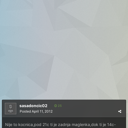
sasadoncic02
25
Posted
April 11, 2012
Nije to kocnica,pod 21c ti je zadnja maglenka,dok ti je 14c-