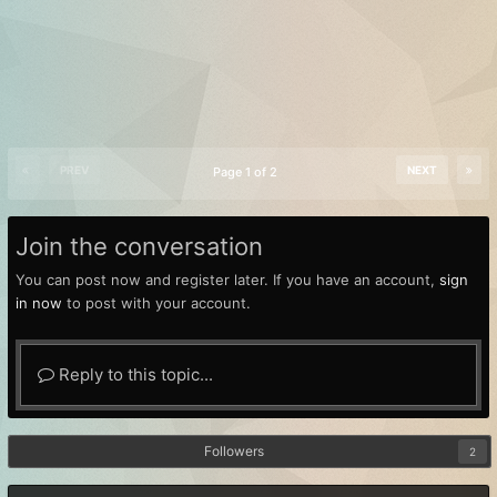
PREV
NEXT
Page 1 of 2
Join the conversation
You can post now and register later. If you have an account,
sign
in now
to post with your account.
Reply to this topic...
Followers
2