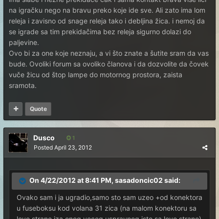
na igračku nego na bravu preko koje ide sve. Ali zato ima lom
releja i zavisno od snage releja tako i debljina žica. i nemoj da
se igrade sa tim prekidačima bez releja sigurno dolazi do
paljevine.
Ovo bi za one koje neznaju, a vi što znate a šutite sram da vas
bude. Ovoliki forum sa ovoliko članova i da dozvolite da čovek
vuče žicu od štop lampe do motornog prostora, zaista
sramota.
Quote
Dusco
1
Posted
April 23, 2012
On 4/22/2012 at 8:41 PM, sasadoncic02 said:
Ovako sam i ja ugradio,samo sto sam uzeo +od konektora
u fuseboksu kod volana 31 zica (na malom konektoru sa
leve strane iza onog veceg uspravnog isto sa leve strane)