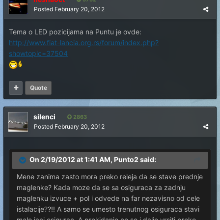
Posted
February 20, 2012
Tema o LED pozicijama na Puntu je ovde:
http://www.fiat-lancia.org.rs/forum/index.php?
showtopic=37504
Quote
silenci
2863
Posted
February 20, 2012
On 2/19/2012 at 1:41 AM, Punto2 said:
Mene zanima zasto mora preko releja da se stave prednje
maglenke? Kada moze da se sa osiguraca za zadnju
maglenku izvuce + pol i odvede na far nezavisno od cele
istalacije??!! A samo se umesto trenutnog osiguraca stavi
malo jaci osigurac. A prekidanje ce se i dalje vrsiti preko