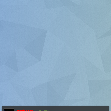
neshaoct
9792