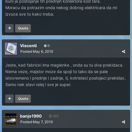
buni je postojanje tih prednjih konektora kod fara.
Moracu da potrazim onda nekog dobrog elektricara da mi
izvuce sve to kako treba.
Quote
Visconti
0
Posted
May 6, 2010
Jeste, kad fabricki ima maglenke , onda su tu dva prekidaca.
Nema veze, majstor moze da spoji to tako da se pale
istovremeno i prednje i zadnje, tj. kotristeci postojeci prekidac.
Samo nek stavi relej i sve je super.
Quote
banjo1990
265
Posted
May 7, 2010