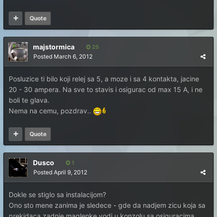
Quote
majstormica
25
Posted
March 6, 2012
Posluzice ti bilo koji relej sa 5, a moze i sa 4 kontakta, jacine
20 - 30 ampera. Na sve to stavis i osigurac od max 15 A, i ne
boli te glava.
Nema na cemu, pozdrav..
Quote
Dusco
1
Posted
April 9, 2012
Dokle se stiglo sa instalacijom?
Ono sto mene zanima je sledece - gde da nadjem zicu koja sa
prekidaca zadnje maglenke vodi u konzolu sa osiguracima