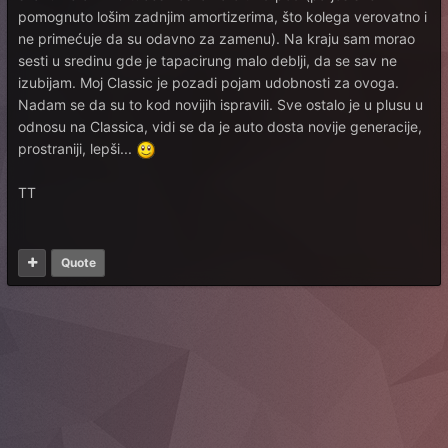
pomognuto lošim zadnjim amortizerima, što kolega verovatno i
ne primećuje da su odavno za zamenu). Na kraju sam morao
sesti u sredinu gde je tapacirung malo deblji, da se sav ne
izubijam. Moj Classic je pozadi pojam udobnosti za ovoga.
Nadam se da su to kod novijih ispravili. Sve ostalo je u plusu u
odnosu na Classica, vidi se da je auto dosta novije generacije,
prostraniji, lepši...
TT
Quote