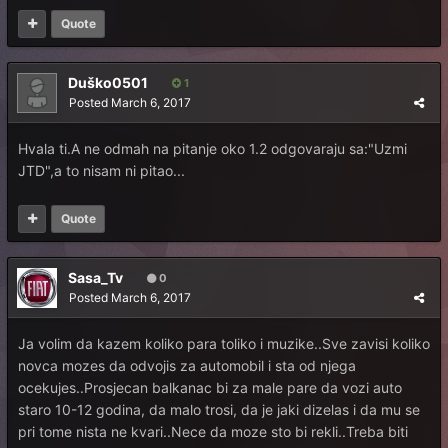
Quote
Duško0501
1
Posted
March 6, 2017
Hvala ti.A ne odmah na pitanje oko 1.2 odgovaraju sa:"Uzmi
JTD",a to nisam ni pitao...
Quote
Sasa_Tv
0
Posted
March 6, 2017
Ja volim da kazem koliko para toliko i muzike..Sve zavisi koliko
novca mozes da odvojis za automobil i sta od njega
ocekujes..Prosjecan balkanac bi za male pare da vozi auto
staro 10-12 godina, da malo trosi, da je jaki dizelas i da mu se
pri tome nista ne kvari..Nece da moze sto bi rekli..Treba biti