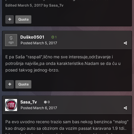
Edited
March 5, 2017
by Sasa_Tv
Quote
Duško0501
1
Posted
March 5, 2017
E pa Saša "raspali",lično me sve interesuje,održavanje i
potrošnja najviše,pa onda karakteristike.Nadam se da ću u
posed takvog jednog-brzo.
Quote
Sasa_Tv
0
Posted
March 6, 2017
Pa evo uvodno receno trazio sam bas nekog benzinca "malog"
kao drugo auto sa obzirom da vozim passat karavana 1.9 tdi..