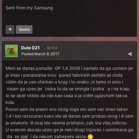
Sent from my Samsung
Quote
Dule 021
834
Posted
March 9, 2017
Meni se danas ponudio GP 1,4 2008 i zamalo da ga uzmem jer
je imao i panaorama krov pored fabrickih alufelni ali onda
vidim da je ceo ofarban u krug i to onako ,ni tamo ni amo i
nisam ga uzeo jer treba tu da se smirgla i polira a i na kraju
bi se opet videlo da nije kao casa a ja volim uglavnom takva
kola.
Poceo sam da pisem ovo zbog toga sto sam vec imao takav
1,4 i bio razocaran kako ide ali danas sam probao ovog i ili sam
ja omatorio ili ovaj ide veoma pristojno ,cak sta vise,odlicno.
U svakom slucaju uzeo ga je neki drugi trgovac i usminkace ga
da se sjaji i da nekom zatrepere okice.