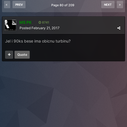
PREV
NEXT
Page 80 of 209
MS PK
8741
Posted
February 21, 2017
Jel i 90ks bese ima obicnu turbinu?
Quote