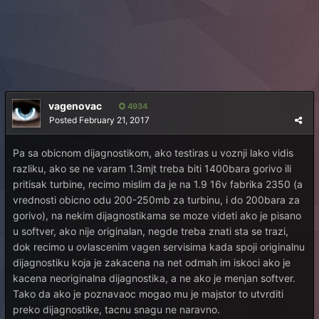
vagenovac
4934
Posted
February 21, 2017
Pa sa obicnom dijagnostikom, ako testiras u voznji lako vidis
razliku, ako se ne varam 1.3mjt treba biti 1400bara gorivo ili
pritisak turbine, recimo mislim da je na 1.9 16v fabrika 2350 (a
vrednosti obicno odu 200-250mb za turbinu, i do 200bara za
gorivo), na nekim dijagnostikama se moze videti ako je pisano
u softver, ako nije originalan, negde treba znati sta se trazi,
dok recimo u ovlascenim vagen servisima kada spoji originalnu
dijagnostiku koja je zakacena na net odmah im iskoci ako je
kacena neoriginalna dijagnostika, a ne ako je menjan softver.
Tako da ako je poznavaoc mogao mu je majstor to utvrditi
preko dijagnostike, tacnu snagu ne naravno.