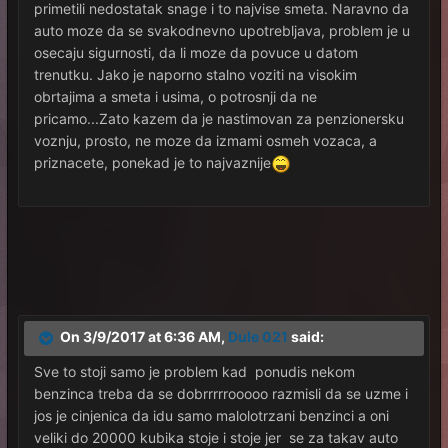
primetili nedostatak snage i to najvise smeta. Naravno da
auto moze da se svakodnevno upotrebljava, problem je u
osecaju sigurnosti, da li moze da povuce u datom
trenutku. Jako je naporno stalno voziti na visokim
obrtajima a smeta i usima, o potrosnji da ne
pricamo...Zato kazem da je nastimovan za penzionersku
voznju, prosto, ne moze da izmami osmeh vozaca, a
priznacete, ponekad je to najvaznije
On 3/9/2017 at 6:36 AM,
Dule 021
said:
Sve to stoji samo je problem kad ponudis nekom
benzinca treba da se dobrrrrrooooo razmisli da se uzme i
jos je cinjenica da idu samo malolotrzani benzinci a oni
veliki do 20000 kubika stoje i stoje jer se za takav auto