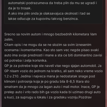
automatski podrazumeva da treba plin da mu se ugradi i
da je to trosak.
A ako ima plin onda je olaksavajuca okolnost i tad se
lakse odlucuje za kupovinu takvog benzinca.
Srecno sa novim autom i mnogo bezbednih kilometara Vam
zelim.
Citam opis i ne mogu da se ne slozim sa svim iznesenim
ocenama i komentarima. Kao sto sam vec negde pisao svaki
auto ima svoje prednosti i mane a sta ce biti dominantno zavisi
od potreba i zelja korisnika.
GP je za potrebe koje ste naveli vise nego sjajan automobil. Ja
GP nisam vozio do jednom na kratko, ali sam neko vreme vozio
1.2 u Z10. Jedina i najveca mana je nedostatak snage pod
klimom i potrosnja koja je po gradu bila 8-8,5 litara sto
smatram da je mnogo za lagan auto i mali motor. Inace, GP je
prelep auto i vrlo rado bih ga vozio kada bi uzimao drugi auto
u kuci, za suprugu u lokalu i za gradsku voznju.Pozdrav