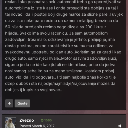
realan i ako posmatras neki automobil treba ga uporedjivati sa
automobilima iz iste klase i onda prosuditi sta dobijas za taj i
taj novac i da li postoji bolji druge marke za slicne pare..I uvijek
cu za iste neke pare recimo da uzmem mladjeg benzinca do
50 hiljada predjenih recimo nego dizela sa 200 i kusur
hiljada..Svako ima svoju racunicu. Ja sam automobilom
zadovoljan, trosi malo, odrzavanje je jeftino, prelijep je, ima
dosta prostora, vozne karakteristike su mu mu odlicne, za
svakodnevnu upotrebu odlican auto..Koristim ga za grad i kao
drugo auto, samo rijeci hvale..Motor sasvim zadovoljavajuci,
sigurno je da ne ide kao jtd ali ne ide ni lose, price da jedva
nosi samog sebe itd su za mene smijesne.Uostalom probaj
auto, vidi da li ti odgovara.. I ti sam najbolje znas koliko ti je
dzep dubok i sta najbolje/najmladje/najocuvanije mozes da
dobijes tj kupis za svoj novac..
Quote
Zvezdo
1565
Posted
March 6, 2017