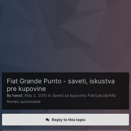
Fiat Grande Punto - saveti, iskustva
pre kupovine
By
hansf
,
May 2, 2010
in
Saveti za kupovinu Fiat/Lancia/Alfa
Romeo automobila
Reply to this topic