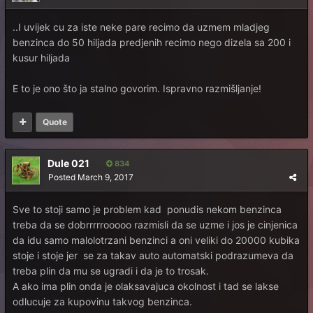
..I uvijek cu za iste neke pare recimo da uzmem mladjeg
benzinca do 50 hiljada predjenih recimo nego dizela sa 200 i
kusur hiljada
E to je ono što ja stalno govorim. Ispravno razmišljanje!
Quote
Dule 021
834
Posted
March 9, 2017
Sve to stoji samo je problem kad ponudis nekom benzinca
treba da se dobrrrrrooooo razmisli da se uzme i jos je cinjenica
da idu samo malolotrzani benzinci a oni veliki do 20000 kubika
stoje i stoje jer se za takav auto automatski podrazumeva da
treba plin da mu se ugradi i da je to trosak.
A ako ima plin onda je olaksavajuca okolnost i tad se lakse
odlucuje za kupovinu takvog benzinca.