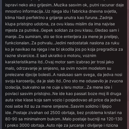
ispravi neko ako grijesim..Muzika sasvim ok, putni racunar daje
mnostvo informacija..Uz njega idu i fabricka dnevna svjetla,
klima hladi perfektno a grijanje unutra kao furuna..Zadnja
klupa pristojno udobna, za ovu klasu mislim da ima najvise
mjesta za putnike..Gepek solidan za ovu klasu..Gledao sam i
manje..Da sumiram, sto se tice enterijera za mene je prelijep,
funkcionalan..Za pohvalu..Jedini nedostatak naslona za ruku
ko je navikao na njega i ne bi skodila jos po koja pregradica za
razne stvarcice..E sad ukratko o motoru, voznim
karakteristikama itd..Ovaj motor sam izabrao jer trosi jako
malo, odrzavanje je smjesno, sa ovim novim modelom su
prelezane djecije bolesti..A naslusao sam svega, da jedva nosi
svoju karoseriju, da je slab itd..Ono sto me odusevilo je zvucna
izolacija, bukvalno se ne cuje u leru motor...Za mene ide i
povlaci sasvim pristojno..Ne ide kao passat boze moj ili druga
auta vise klase koja sam vozio i posjedovao ali price da jedva
nosi sebe itd su za mene smjesne..Sasvim solidno i lijepo
ide..Postaje zivahan od 2500 obrtaja, bez problema krstari na
80-90 sa minimalnom bukom..Malo postaje bucniji na 120-130
i preko 3000 obrtaja..Auto nije za jurcanje i divljanje i rizicna