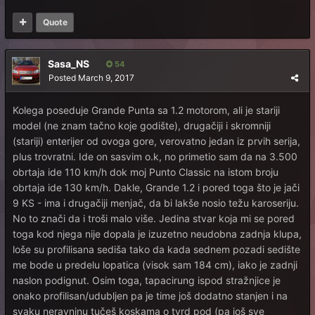
Quote
Sasa_NS
54
Posted
March 9, 2017
Kolega poseduje Grande Punta sa 1.2 motorom, ali je stariji
model (ne znam tačno koje godište), drugačiji i skromniji
(stariji) enterijer od ovoga gore, verovatno jedan iz prvih serija,
plus trovratni. Ide on sasvim o.k, no primetio sam da na 3.500
obrtaja ide 110 km/h dok moj Punto Classic na istom broju
obrtaja ide 130 km/h. Dakle, Grande 1.2 i pored toga što je jači
9 KS - ima i drugačiji menjač, da bi lakše nosio težu karoseriju.
No to znači da i troši malo više. Jedina stvar koja mi se pored
toga kod njega nije dopala je izuzetno neudobna zadnja klupa,
loše su profilisana sediša tako da kada sednem pozadi sedište
me bode u predelu lopatica (visok sam 184 cm), iako je zadnji
naslon podignut. Osim toga, tapacirung ispod stražnjice je
onako profilisan/udubljen pa je time još dodatno stanjen i na
svaku neravninu tučeš koskama o tvrd pod (pa još sve