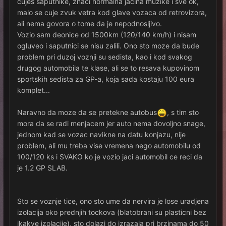
cujes saputnike, znaci normalna jacina muzike i sve ok,
malo se cuje zvuk vetra kod glave vozaca od retrovizora,
ali nema govora o tome da je nepodnosljivo.
Vozio sam deonice od 1500km (120/140 km/h) i nisam
ogluveo i saputnici se nisu zalili. Ono sto moze da bude
problem pri duzoj voznji su sedista, kao i kod svakog
drugog automobila te klase, ali se to resava kupovinom
sportskih sedista za GP-a, koja sada kostaju 100 eura
komplet...
Naravno da moze da se pretekne autobus
, s tim sto
mora da se radi menjacem jer auto nema dovoljno snage,
jednom kad se vozac navikne na datu konjazu, nije
problem, ali mu treba vise vremena nego automobilu od
100/120 ks i SVAKO ko je vozio jaci automobil ce reci da
je 1.2 GP SLAB.
Sto se voznje tice, ono sto ume da nervira je lose uradjena
izolacija oko prednjih tockova (blatobrani su plasticni bez
ikakve izolacije), sto dolazi do izrazaja pri brzinama do 50