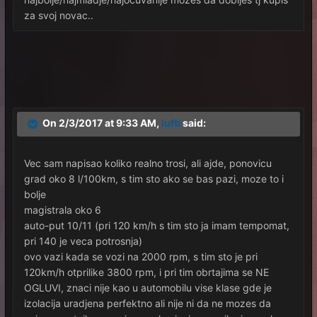
za svoj novac..
On 2/3/2017 at 9:33 AM,
lufti
said:
Vec sam napisao koliko realno trosi, ali ajde, ponovicu
grad oko 8 l/100km, s tim sto ako se bas pazi, moze to i
bolje
magistrala oko 6
auto-put 10/11 (pri 120 km/h s tim sto ja imam tempomat,
pri 140 je veca potrosnja)
ovo vazi kada se vozi na 2000 rpm, s tim sto je pri
120km/h otprilike 3800 rpm, i pri tim obrtajima se NE
OGLUVI, znaci nije kao u automobilu vise klase gde je
izolacija uradjena perfektno ali nije ni da ne mozes da