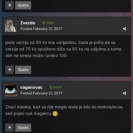
Quote
Zvezdo
1565
Posted
February 21, 2017
jeste verzija od 90 ks ima varijabilnu. Sada je priča da se
verzija od 75 ks opušteno diže na 95 ks na valjcima a kome
dim ne smeta može i preko 100.
Quote
vagenovac
4934
Posted
February 21, 2017
Znaci klasika, kad se nije moglo onda je bilo do motora/ecua,
sad pojeo vuk magarca
Quote