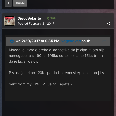
Quote
DiscoVolante
298
Posted
February 21, 2017
On 2/20/2017 at 9:35 PM,
vagenovac
said:
Mozda,je utvrdio preko dijagnostike da je cipnut, sto nije
nemoguce, a sa 90 na 105ks odnosno samo 15ks treba
da je laganica dici.
P.s. da je rekao 120ks pa da budemo skepticni u broj ks
Sent from my KIW-L21 using Tapatalk