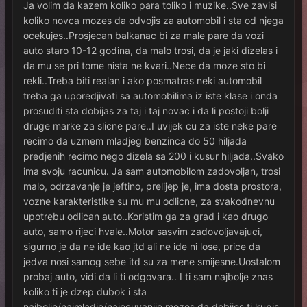
Ja volim da kazem koliko para toliko i muzike..Sve zavisi
koliko novca mozes da odvojis za automobil i sta od njega
ocekujes..Prosjecan balkanac bi za male pare da vozi
auto staro 10-12 godina, da malo trosi, da je jaki dizelas i
da mu se pri tome nista ne kvari..Nece da moze sto bi
rekli..Treba biti realan i ako posmatras neki automobil
treba ga uporedjivati sa automobilima iz iste klase i onda
prosuditi sta dobijas za taj i taj novac i da li postoji bolji
druge marke za slicne pare..I uvijek cu za iste neke pare
recimo da uzmem mladjeg benzinca do 50 hiljada
predjenih recimo nego dizela sa 200 i kusur hiljada..Svako
ima svoju racunicu. Ja sam automobilom zadovoljan, trosi
malo, odrzavanje je jeftino, prelijep je, ima dosta prostora,
vozne karakteristike su mu mu odlicne, za svakodnevnu
upotrebu odlican auto..Koristim ga za grad i kao drugo
auto, samo rijeci hvale..Motor sasvim zadovoljavajuci,
sigurno je da ne ide kao jtd ali ne ide ni lose, price da
jedva nosi samog sebe itd su za mene smijesne.Uostalom
probaj auto, vidi da li ti odgovara.. I ti sam najbolje znas
koliko ti je dzep dubok i sta
najbolje/najmladje/najocuvanije mozes da dobijes tj kupis