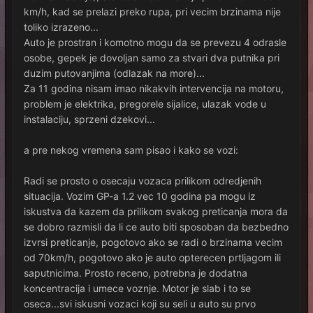
km/h, kad se prelazi preko rupa, pri vecim brzinama nije
toliko izrazeno...
Auto je prostran i komotno mogu da se prevezu 4 odrasle
osobe, gepek je dovoljan samo za stvari dva putnika pri
duzim putovanjima (odlazak na more)...
Za 11 godina nisam imao nikakvih intervencija na motoru,
problem je elektrika, pregorele sijalice, ulazak vode u
instalaciju, sprzeni dzekovi...
a pre nekog vremena sam pisao i kako se vozi:
Radi se prosto o osecaju vozaca prilikom odredjenih
situacija. Vozim GP-a 1.2 vec 10 godina pa mogu iz
iskustva da kazem da prilikom svakog preticanja mora da
se dobro razmisli da li ce auto biti sposoban da bezbedno
izvrsi preticanje, pogotovo ako se radi o brzinama vecim
od 70km/h, pogotovo ako je auto opterecen prtljagom ili
saputnicima. Prosto receno, potrebna je dodatna
koncentracija i umece voznje. Motor je slab i to se
oseca...svi iskusni vozaci koji su seli u auto su prvo