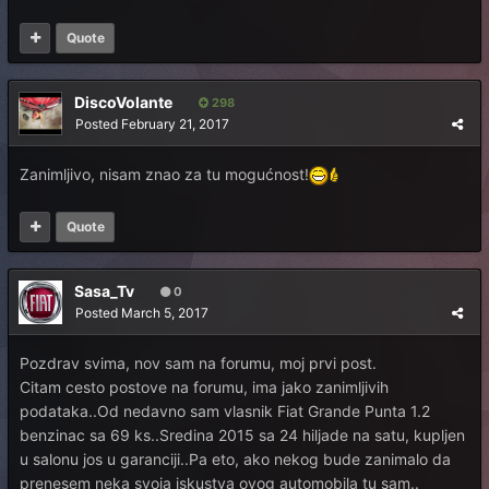
Quote
DiscoVolante
298
Posted
February 21, 2017
Zanimljivo, nisam znao za tu mogućnost!
Quote
Sasa_Tv
0
Posted
March 5, 2017
Pozdrav svima, nov sam na forumu, moj prvi post.
Citam cesto postove na forumu, ima jako zanimljivih
podataka..Od nedavno sam vlasnik Fiat Grande Punta 1.2
benzinac sa 69 ks..Sredina 2015 sa 24 hiljade na satu, kupljen
u salonu jos u garanciji..Pa eto, ako nekog bude zanimalo da
prenesem neka svoja iskustva ovog automobila tu sam..