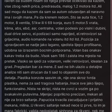
Iskren da budem nisam od njega previse ocekivao da kazem,
vise zbog nekih prica, predrasuda, malog 1.2 motora itd..Ali
sad mogu da kazem da sam sa autom odusevljen ali naravno
ima i svojih mana..Pa da krenem redom..Sto se auta tice, 1.2
motor, 8 ventila, 51kw ili ti 69 konja, euro 5 motor.5 vrata,
klima, abs, ebd, asr, centralna, volan podesiv po visini i dubini,
dual drive servo, el.podizaci samo naprijed, el.retrovizori sa
grijacima, audio komande na volanu itd itd itd..Pozicija za
upravljacem se nadje jako lagano, sjedista lijepo profilisana,
udobna sa izrazenim bocnim potporama..Volan bas onakav
kakav treba da bude..Visok sam 186 i zaista ima mjesta na
pretek..Visoko se sjedi za volanom, veliki retrovizori, idealan za
grad..Pregledan bar za mene..E sad ne bih ulazio u detaljne
analize niti sam strucan da ti sad to objasnim sve do
detalja..Plastika konzole sasvim ok, nije ona skroz tvrda
plastika, nema za sad tragova habanja..Inace sve jako lijepo,
funkcionalno..Nista ne skripi, nista ne cvrci a vozim ga po
svakakvim putevima..Mjenjac poprilicno precizan, mekan ali
nije za brzo saltanje..Papucica kvacila zacudjujuce i prijatno
mekana, milina..U rikverc saltanje nekad nece iz prve, to im je
mana fabricki, valjda nedostatak sinhrona za rikverc, nek me