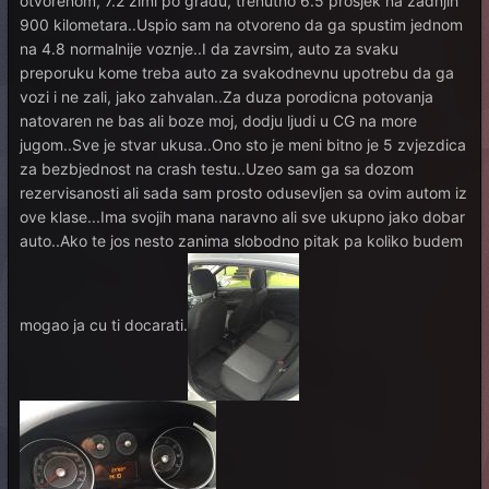
otvorenom, 7.2 zimi po gradu, trenutno 6.5 prosjek na zadnjih
900 kilometara..Uspio sam na otvoreno da ga spustim jednom
na 4.8 normalnije voznje..I da zavrsim, auto za svaku
preporuku kome treba auto za svakodnevnu upotrebu da ga
vozi i ne zali, jako zahvalan..Za duza porodicna potovanja
natovaren ne bas ali boze moj, dodju ljudi u CG na more
jugom..Sve je stvar ukusa..Ono sto je meni bitno je 5 zvjezdica
za bezbjednost na crash testu..Uzeo sam ga sa dozom
rezervisanosti ali sada sam prosto odusevljen sa ovim autom iz
ove klase...Ima svojih mana naravno ali sve ukupno jako dobar
auto..Ako te jos nesto zanima slobodno pitak pa koliko budem
mogao ja cu ti docarati.