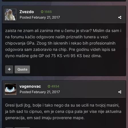
Zvezdo
1565
Posted
February 21, 2017
zaista ne znam ali zanima me u čemu je stvar? Mislim da sam i
na forumu kačio odgovore naših priznatih tunera u vezi
chipovanja GPa. Zbog tih iskrenih i rekao bih profesionalnih
odgovora sam zaboravio na chip. Pre godinu videh ispis sa
dyno mašine gde GP od 75 KS vrti 95 KS bez dima.
Quote
vagenovac
4934
Posted
February 21, 2017
Gresi ljudi jbg, bolje i tako nego da su se ucili na tvojoj masini,
ja bih sad to cipnuo, em je cena cipa pala jer vise nije aktuelna
generacija, em sad imaju proverene mape.