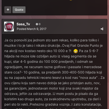
Quote
Sasa_Tv
0
Posted
March 9, 2017
Ja cu ponoviti jos jednom sto sam rekao, koliko para toliko i
muzike i to je tako i nikako drukcije..Ovaj Fiat Grande Punto je
na akciji nov kostao nesto oko 10 000 e ?!
Pa za 5-6-7
hiljada ne moze iole ozbiljan auto iz viseg segmenta da se
kupi, star 4-5 godina do 100 000 predjenih, i odmah se
ogradjujem, ne racunam razne golfove i passate i mercedese
stare cca7- 10 godina, sa predjenih 300-400-500 hiljada koji
su na zapadu tehnicki receno lesevi a kod nas "nova auta" . Za
ovu cijenu koju sam naveo dobija se jako pristojan auto, nov,
sa garancijom, jednostavan motor koji zna svaki majstor da
odrzava, jeftin za odrzavanje..U mom postu je pisalo da ga
koristim kao drugo auto, za svakodnevnu upotrebu, za deri i
peri sto bi rekli..Pretezno gradska voznja..I zato konstatacija,