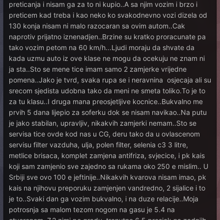
preticanja i nisam ga za to ni kupio..A sa njim vozim i brzo i
preticem kad treba i kao neko ko svakodnevno vozi dizela od
130 konja nisam ni malo razocaran sa ovim autom..Cak
naprotiv prijatno iznenadjen..Brzine su kratko proracunate pa
tako vozim petom na 60 km/h...Ljudi moraju da shvate da
kada uzmu auto iz ove klase ne mogu da ocekuju ne znam ni
ja sta..Sto se mene tice imam samo 2 zamjerke vrijedne
pomena..Jako je tvrd, svaka rupa se i neravnina osjecaja ali su
srecom sjedista udobna tako da meni ne smeta toliko.To je to
za tu klasu..I druga mana preosjetljive kocnice..Bukvalno me
prvih 5 dana lijepio za soferku dok se nisam navikao..Na putu
je jako stabilan, upravljiv, nikakvih zamjerki nemam..Sto se
servisa tice ovde kod nas u CG, deru tako da u ovlascenom
servisu filter vazduha, ulja, polen filter, selenia c3 3 litre,
metlice brisaca, komplet zamjena antifriza, svjecice, i pk kais
koji sam zamjenio sve zajedno sa rukama oko 250 e mislim.. U
Srbiji sve ovo 100 e jeftinije..Nikakvih kvarova nisam imao, pk
kais na njihovu preporuku zamjenjen vandredno, 2 sijalice i to
je to..Svaki dan ga vozim bukvalno, i na duze relacije..Moja
potrosnja sa malom tezom nogom na gasu je 5.4 na