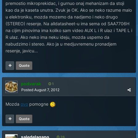
premostio mikroprekidac, i gurnuo onaj mehanizam da stoji
kao da je kaseta unutra. Zvuk je OK. Ako se neko razume malo
u elektroniku, mozda mozemo da nadjemo i neko drugo
(STEREO) resenje. Na alldatasheet-u ima sema od SAA7706H
na cijim pinovima ima koliko sam video AUX L i R ulaz i TAPE L i
R ulaz. Ako neko ima neku ideju, mozda uspemo da
nabudzimo i stereo. Ako ja u medjuvremenu pronadjem
resenje, javicu...
Quote
podvarak
1
Posted
August 7, 2012
Mozda
ovo
pomogne
Quote
saledelagano
26