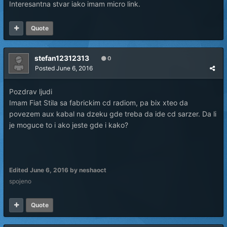
Interesantna stvar iako imam micro link.
Quote
stefan12312313
0
Posted
June 6, 2016
Pozdrav ljudi
Imam Fiat Stila sa fabrickim cd radiom, pa bix xteo da
povezem aux kabal na dzeku gde treba da ide cd sarzer. Da li
je moguce to i ako jeste gde i kako?
Edited
June 6, 2016
by neshaoct
spojeno
Quote