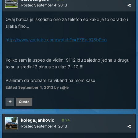
Posted
September 4, 2013
Ovaj batica je iskoristio ono za telefon eo kako je to odradio i
sljaka fino...
http://www.youtube.com/watch?v=EZBpJQ8bPco
Koliko sam ja uspeo da vidim 9i 12 idu zajedno jedna u drugu
to su u sredini 2 pina a za ulaz 7 i 10 !!!
Planiram da probam za vikend na mom kasu
Edited
September 4, 2013
by s@le
Quote
kolega.jankovic
24
Posted
September 4, 2013