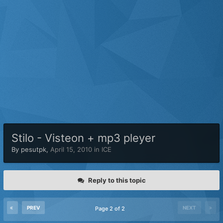
Stilo - Visteon + mp3 pleyer
By
pesutpk
,
April 15, 2010
in
ICE
Reply to this topic
PREV
NEXT
Page 2 of 2