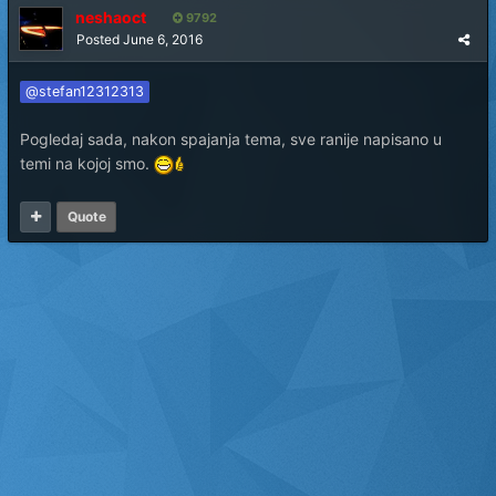
neshaoct
9792
Posted
June 6, 2016
@stefan12312313
Pogledaj sada, nakon spajanja tema, sve ranije napisano u
temi na kojoj smo.
Quote