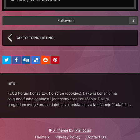
Followers
4
GO TO TOPIC LISTING
Info
FLCS Forum koristi tzv. kolačiće (cookies), kako bi korisnicima
osigurao funkcionalnost i jednostavnost korišćenja. Daljim
pregledom ovog Foruma dajete svoj pristanak za korišćenje "kolačića".
IPS Theme
by
IPSFocus
Theme
Privacy Policy
Contact Us