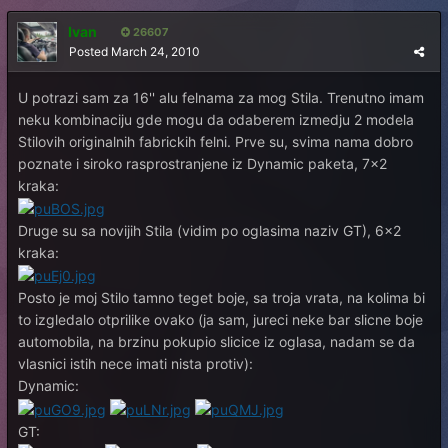
Ivan
26607
Posted
March 24, 2010
U potrazi sam za 16'' alu felnama za mog Stila. Trenutno imam
neku kombinaciju gde mogu da odaberem izmedju 2 modela
Stilovih originalnih fabrickih felni. Prve su, svima nama dobro
poznate i siroko rasprostranjene iz Dynamic paketa, 7x2
kraka:
Druge su sa novijih Stila (vidim po oglasima naziv GT), 6x2
kraka:
Posto je moj Stilo tamno teget boje, sa troja vrata, na kolima bi
to izgledalo otprilike ovako (ja sam, jureci neke bar slicne boje
automobila, na brzinu pokupio slicice iz oglasa, nadam se da
vlasnici istih nece imati nista protiv):
Dynamic:
GT: