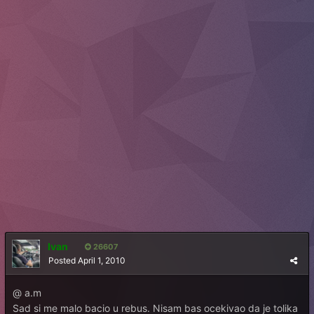
Ivan
26607
Posted
April 1, 2010
@ a.m
Sad si me malo bacio u rebus. Nisam bas ocekivao da je tolika