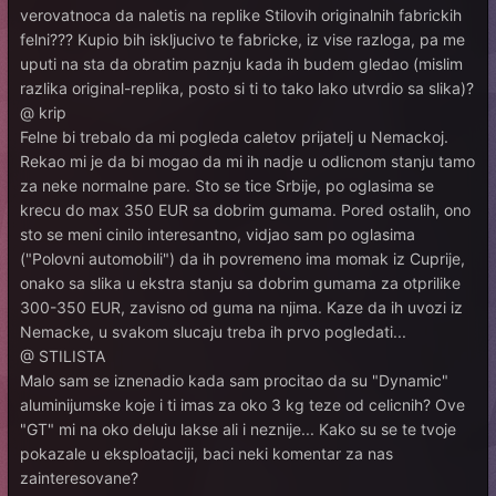
verovatnoca da naletis na replike Stilovih originalnih fabrickih
felni??? Kupio bih iskljucivo te fabricke, iz vise razloga, pa me
uputi na sta da obratim paznju kada ih budem gledao (mislim
razlika original-replika, posto si ti to tako lako utvrdio sa slika)?
@ krip
Felne bi trebalo da mi pogleda caletov prijatelj u Nemackoj.
Rekao mi je da bi mogao da mi ih nadje u odlicnom stanju tamo
za neke normalne pare. Sto se tice Srbije, po oglasima se
krecu do max 350 EUR sa dobrim gumama. Pored ostalih, ono
sto se meni cinilo interesantno, vidjao sam po oglasima
("Polovni automobili") da ih povremeno ima momak iz Cuprije,
onako sa slika u ekstra stanju sa dobrim gumama za otprilike
300-350 EUR, zavisno od guma na njima. Kaze da ih uvozi iz
Nemacke, u svakom slucaju treba ih prvo pogledati...
@ STILISTA
Malo sam se iznenadio kada sam procitao da su "Dynamic"
aluminijumske koje i ti imas za oko 3 kg teze od celicnih? Ove
"GT" mi na oko deluju lakse ali i neznije... Kako su se te tvoje
pokazale u eksploataciji, baci neki komentar za nas
zainteresovane?