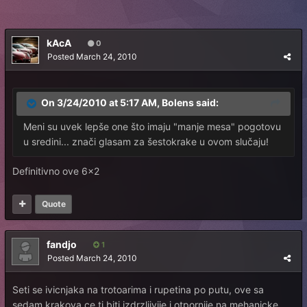
kAcA
0
Posted
March 24, 2010
On 3/24/2010 at 5:17 AM, Bolens said:
Meni su uvek lepše one što imaju "manje mesa" pogotovu
u sredini... znači glasam za šestokrake u ovom slučaju!
Definitivno ove 6x2
Quote
fandjo
1
Posted
March 24, 2010
Seti se ivicnjaka na trotoarima i rupetina po putu, ove sa
sedam krakova ce ti biti izdrzljivije i otpornije na mehanicke