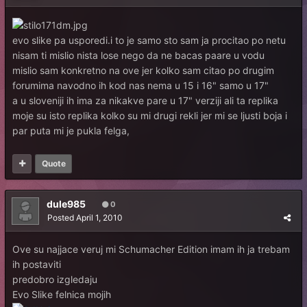
evo slike pa usporedi.i to je samo sto sam ja procitao po netu
nisam ti mislio nista lose nego da ne bacas paare u vodu
mislio sam konkretno na ove jer kolko sam citao po drugim
forumima navodno ih kod nas nema u 15 i 16" samo u 17"
a u sloveniji ih ima za nikakve pare u 17" verziji ali ta replika
moje su isto replika kolko su mi drugi rekli jer mi se ljusti boja i
par puta mi je pukla felga,
Quote
dule985
0
Posted
April 1, 2010
Ove su najjace veruj mi Schumacher Edition imam ih ja trebam
ih postaviti
predobro izgledaju
Evo Slike felnica mojih