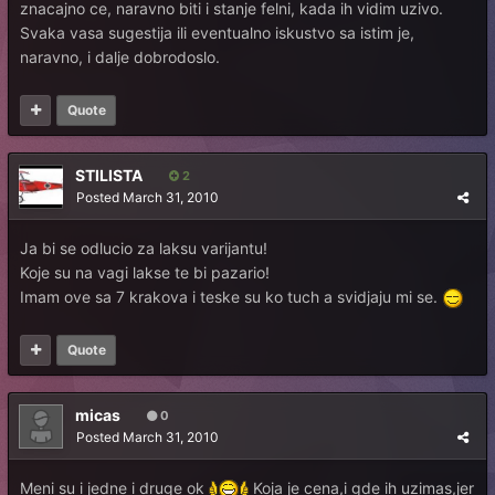
znacajno ce, naravno biti i stanje felni, kada ih vidim uzivo.
Svaka vasa sugestija ili eventualno iskustvo sa istim je,
naravno, i dalje dobrodoslo.
Quote
STILISTA
2
Posted
March 31, 2010
Ja bi se odlucio za laksu varijantu!
Koje su na vagi lakse te bi pazario!
Imam ove sa 7 krakova i teske su ko tuch a svidjaju mi se.
Quote
micas
0
Posted
March 31, 2010
Meni su i jedne i druge ok
Koja je cena,i gde ih uzimas,jer