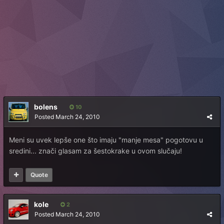
bolens
10
Posted
March 24, 2010
Meni su uvek lepše one što imaju "manje mesa" pogotovu u
sredini... znači glasam za šestokrake u ovom slučaju!
Quote
kole
2
Posted
March 24, 2010