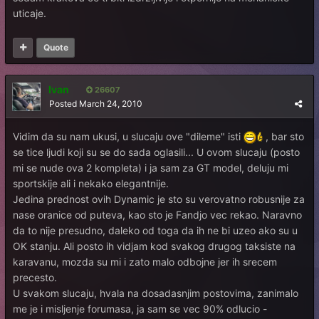
uticaje.
Quote
Ivan
26607
Posted
March 24, 2010
Vidim da su nam ukusi, u slucaju ove "dileme" isti
, bar sto
se tice ljudi koji su se do sada oglasili... U ovom slucaju (posto
mi se nude ova 2 kompleta) i ja sam za GT model, deluju mi
sportskije ali i nekako elegantnije.
Jedina prednost ovih Dynamic je sto su verovatno robusnije za
nase oranice od puteva, kao sto je Fandjo vec rekao. Naravno
da to nije presudno, daleko od toga da ih ne bi uzeo ako su u
OK stanju. Ali posto ih vidjam kod svakog drugog taksiste na
karavanu, mozda su mi i zato malo odbojne jer ih srecem
precesto.
U svakom slucaju, hvala na dosadasnjim postovima, zanimalo
me je i misljenje forumasa, ja sam se vec 90% odlucio -