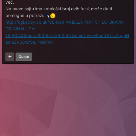
već.
Na ovom sajtu ima kataloški broj ovih felni, može da ti
pomogne u potrazi.
http://cgi.ebay.co.uk/CERCHI-WHEELS-FIAT-STILO-BRAVO-
ORIGINALI-DA-
16_W0QQitemZ260367534204QQcmdZViewItemQQssPageN
ameZRSS:B:SILF:GB:101
Quote