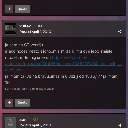
Quote
v.alek
0
Posted
April 1, 2010
ja sam za GT verziju
a ako hoces nesto slicno..mislim da bi mu ove lepo stajale
model : mille miglia evo5
http://www.forum-
auto.com/uploads/200406/volcano_1086205064_mille_miglia_
evo5.jpg
ja imam takve na bravu..imas ih u veziji od 15,16,17'' ja imam
15''
Edited
April 1, 2010
by v.alek
Quote
a.m
1
Posted
April 1, 2010