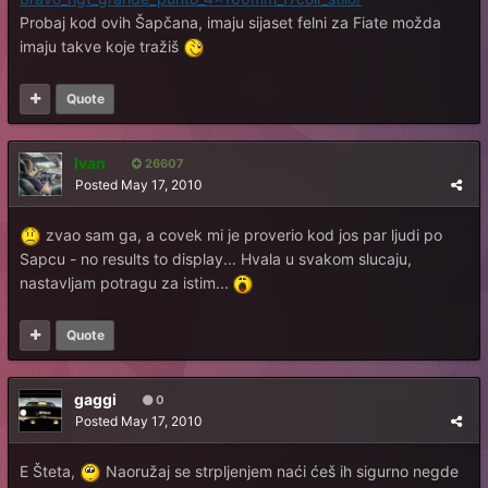
Probaj kod ovih Šapčana, imaju sijaset felni za Fiate možda
imaju takve koje tražiš
Quote
Ivan
26607
Posted
May 17, 2010
zvao sam ga, a covek mi je proverio kod jos par ljudi po
Sapcu - no results to display... Hvala u svakom slucaju,
nastavljam potragu za istim...
Quote
gaggi
0
Posted
May 17, 2010
E Šteta,
Naoružaj se strpljenjem naći ćeš ih sigurno negde