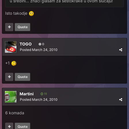
u sredini... znači glasam za šestokrake u ovom slučaju!
Isto takodje
Quote
TOGO
0
Posted
March 24, 2010
+1
Quote
Martini
11
Posted
March 24, 2010
6 komada
Quote