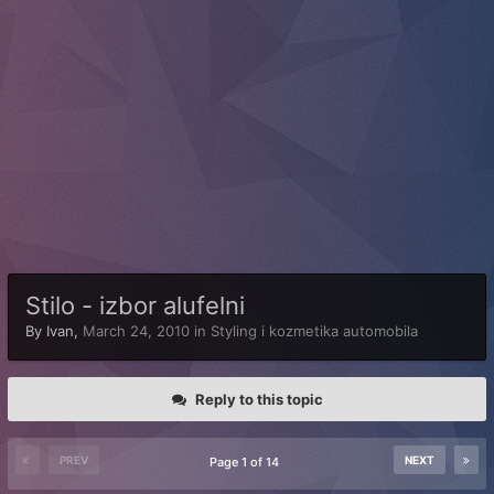
Stilo - izbor alufelni
By
Ivan
,
March 24, 2010
in
Styling i kozmetika automobila
Reply to this topic
PREV
NEXT
Page 1 of 14