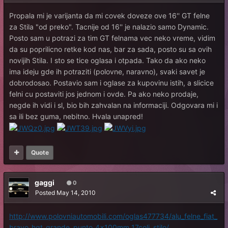
Propala mi je varijanta da mi covek doveze ove 16'' GT felne
za Stila "od preko". Tacnije od 16'' je nalazio samo Dynamic.
Posto sam u potrazi za tim GT felnama vec neko vreme, vidim
da su poprilicno retke kod nas, bar za sada, posto su sa ovih
novijih Stila. I sto se tice oglasa i otpada. Tako da ako neko
ima ideju gde ih potraziti (polovne, naravno), svaki savet je
dobrodosao. Postavio sam i oglase za kupovinu istih, a slicice
felni cu postaviti jos jednom i ovde. Pa ako neko prodaje,
negde ih vidi i sl, bio bih zahvalan na informaciji. Odgovara mi i
sa ili bez guma, nebitno. Hvala unapred!
Quote
gaggi
0
Posted
May 14, 2010
http://www.polovniautomobili.com/oglas477734/alu_felne_fiat_
bravo_hgt_grande_punto_4x100mm_17coli_stilo/