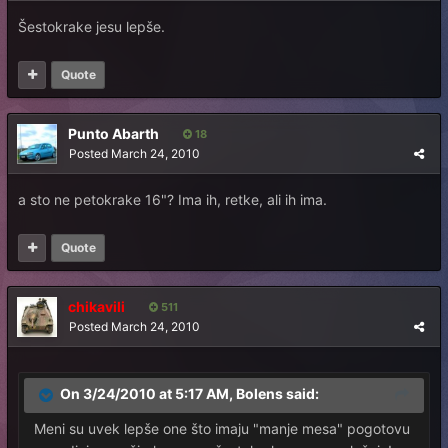
Šestokrake jesu lepše.
Quote
Punto Abarth
18
Posted
March 24, 2010
a sto ne petokrake 16"? Ima ih, retke, ali ih ima.
Quote
chikavili
511
Posted
March 24, 2010
On 3/24/2010 at 5:17 AM, Bolens said:
Meni su uvek lepše one što imaju "manje mesa" pogotovu