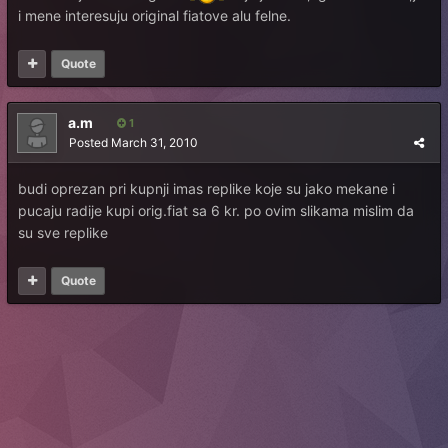
i mene interesuju original fiatove alu felne.
Quote
a.m
1
Posted
March 31, 2010
budi oprezan pri kupnji imas replike koje su jako mekane i
pucaju radije kupi orig.fiat sa 6 kr. po ovim slikama mislim da
su sve replike
Quote