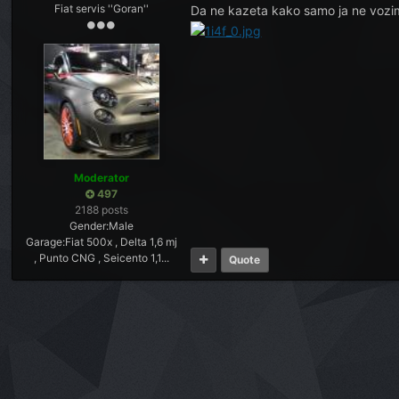
Fiat servis ''Goran''
Da ne kazeta kako samo ja ne vozim
Moderator
497
2188 posts
Gender:
Male
Garage:
Fiat 500x , Delta 1,6 mj
, Punto CNG , Seicento 1,1...
Quote