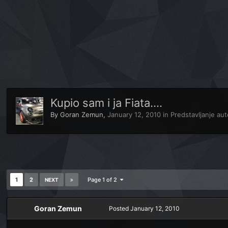
Kupio sam i ja Fiata....
By
Goran Zemun
,
January 12, 2010
in
Predstavljanje au
1
2
Page 1 of 2
NEXT
Goran Zemun
Posted
January 12, 2010