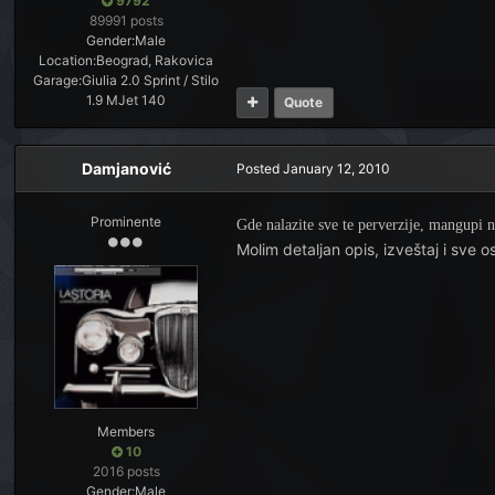
9792
89991 posts
Gender:
Male
Location:
Beograd, Rakovica
Garage:
Giulia 2.0 Sprint / Stilo
1.9 MJet 140
Quote
Damjanović
Posted
January 12, 2010
Prominente
Gde nalazite sve te perverzije, mangupi 
Molim detaljan opis, izveštaj i sve o
Members
10
2016 posts
Gender:
Male