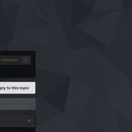
Followers
0
ply to this topic