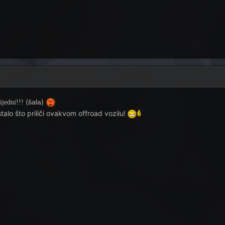
(
)
šala
nijedni!!!
stalo što priliči ovakvom offroad vozilu!