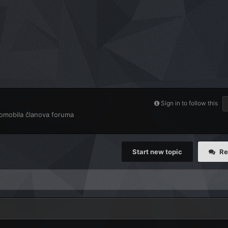
Sign in to follow this
tomobila članova foruma
Start new topic
Re