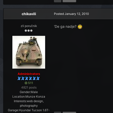
chikavili
Posted
January 12, 2010
zli poručnik
'De ga nadje?
Administrators
511
4821 posts
Gender:
Male
Location:
Munze Konza
Interests:
web design,
photography
Garage:
Hyundai Tucson 1.6T-