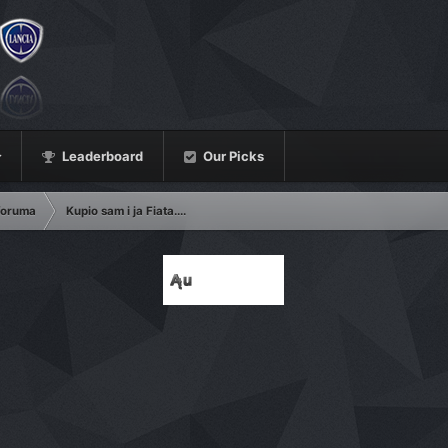
Leaderboard
Our Picks
 foruma
Kupio sam i ja Fiata....