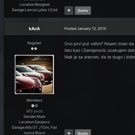
Location:
Beograd
Garage:
Lancia Lybra 1.9 jtd
Quote
kAcA
Posted
January 12, 2010
Regolari
Ovo prvi put vidim? Nisam znao da 
Isto kao i Damjanovic ocekujem deta
Nek je sa srecom, da te dugo i dobr
Members
0
863 posts
Gender:
Male
Location:
Sarajevo
Garage:
Alfa GT JTDm, Fiat
nuova Bravo
Quote