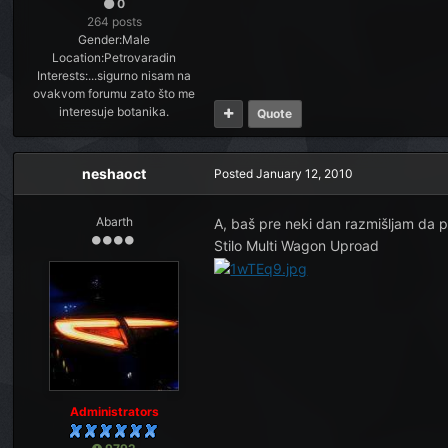
0
264 posts
Gender:
Male
Location:
Petrovaradin
Interests:
...sigurno nisam na
ovakvom forumu zato što me
interesuje botanika.
Quote
neshaoct
Posted
January 12, 2010
Abarth
A, baš pre neki dan razmišljam da pos
Stilo Multi Wagon Uproad
Administrators