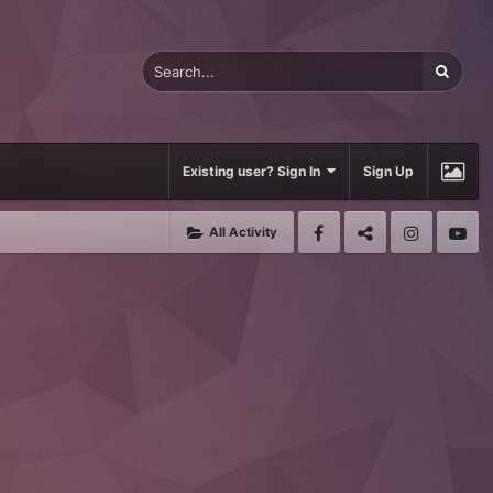
Existing user? Sign In
Sign Up
All Activity