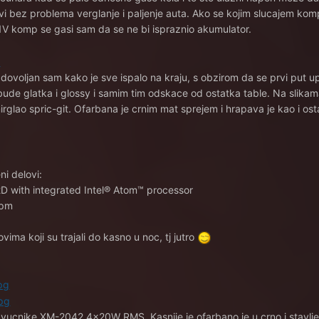
i bez problema verglanje i paljenje auta. Ako se kojim slucajem komp
V komp se gasi sam da se ne bi ispraznio akumulator.
adovoljan sam kako je sve ispalo na kraju, s obzirom da se prvi put 
bude glatka i glossy i samim tim odskace od ostatka table. Na slikama
irglao spric-git. Ofarbana je crnim mat sprejem i hrapava je kao i ost
ni delovi:
 with integrated Intel® Atom™ processor
rpm
ima koji su trajali do kasno u noc, tj jutro
ucnike XM-2042 4x20W RMS. Kasnije je ofarbano je u crno i stavlj