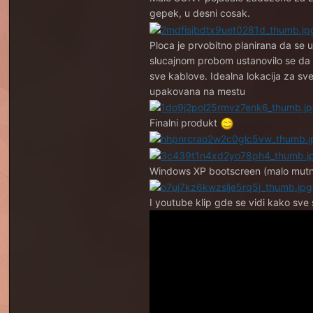
gepek, u desni cosak.
Ploca je prvobitno planirana da se u
slucajnom probom ustanovilo se da 
sve kablove. Idealna lokacija za sve
upakovana na mestu
Finalni produkt
Windows XP bootscreen (malo mutn
I youtube klip gde se vidi kako sve 