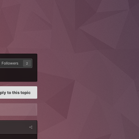
Followers
2
ply to this topic