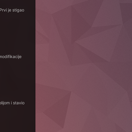
rvi je stigao
modifikacije
ijom i stavio