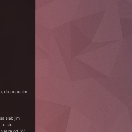
tom, da popunim
sa slabijim
 to sto
 varira od 6V