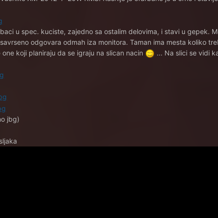
baci u spec. kuciste, zajedno sa ostalim delovima, i stavi u gepek. M
savrseno odgovara odmah iza monitora. Taman ima mesta koliko treba
 one koji planiraju da se igraju na slican nacin
... Na slici se vidi k
o jbg)
sljaka