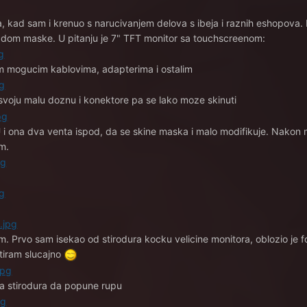
 kad sam i krenuo s narucivanjem delova s ibeja i raznih eshopova. P
zradom maske. U pitanju je 7" TFT monitor sa touchscreenom:
im mogucim kablovima, adapterima i ostalim
svoju malu doznu i konektore pa se lako moze skinuti
 i ona dva venta ispod, da se skine maska i malo modifikuje. Nakon 
m.
. Prvo sam isekao od stirodura kocku velicine monitora, oblozio je fol
tiram slucajno
a stirodura da popune rupu