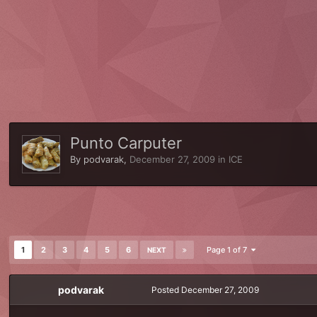
Punto Carputer
By
podvarak
,
December 27, 2009
in
ICE
1
2
3
4
5
6
Page 1 of 7
NEXT
podvarak
Posted
December 27, 2009