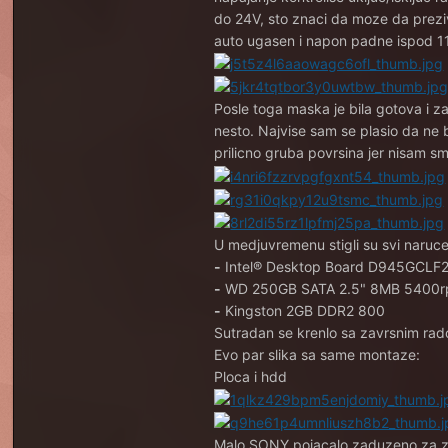
do 24V, sto znaci da moze da preziv
auto ugasen i napon padne ispod 11
Posle toga maska je bila gotova i z
nesto. Najvise sam se plasio da ne 
prilicno gruba povrsina jer nisam sm
U medjuvremenu stigli su svi naruce
-
Intel® Desktop Board D945GCLF2D
-
WD 250GB SATA 2.5" 8MB 5400
-
Kingston 2GB DDR2 800
Sutradan se krenlo sa zavrsnim radov
Evo par slika sa same montaze:
Ploca i hdd
Malo SONY pojacalo zaduzeno za zv