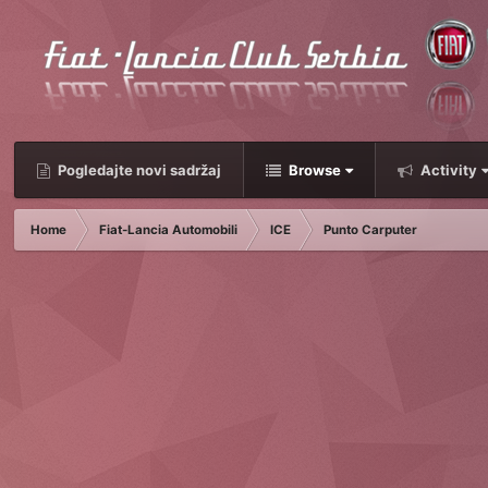
Pogledajte novi sadržaj
Browse
Activity
Home
Fiat-Lancia Automobili
ICE
Punto Carputer