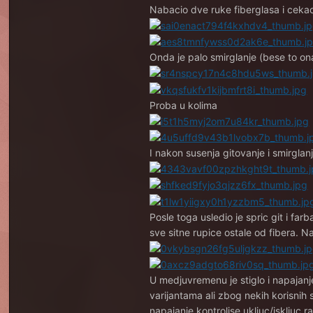
Nabacio dve ruke fiberglasa i cekao
Onda je palo smirglanje (bese to ona
Proba u kolima
I nakon susenja gitovanje i smirgla
Posle toga usledio je spric git i fa
sve sitne rupice ostale od fibera. 
U medjuvremenu je stiglo i napajanje
varijantama ali zbog nekih korisnih s
napajanje kontrolise ukljuc/iskljuc