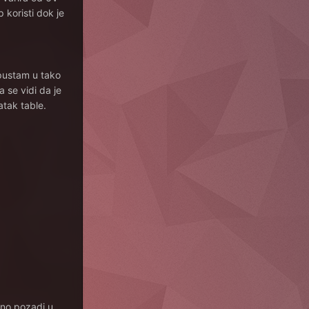
 koristi dok je
upustam u tako
 se vidi da je
atak table.
eno pozadi u