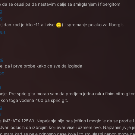
 da se osusi pa da nastavim dalje sa smirglanjem i fibergitom
j dan kad je bilo -11 a i vise
) i spremanje polako za fibergit.
nje, pa i prve probe kako ce sve da izgleda
rbanje. Pre spric gita morao sam da predjem jednu ruku finim nitro gi
Nakon toga vodena 400 pa spric git.
 (M3-ATX 125W). Napajanje nije bas jeftino i moglo je da se prodje i 
tvari odlucih da izbrojim koji evar vise i uzmem ovo. Najzanimljivije je
 racunara kad se pale odnosno gase kola i to sto ulazni napon moze da