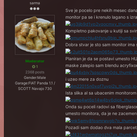
sarma
Sve je pocelo pre nekih mesec dana,
monitor pa se i krenulo lagano s i
Kompletno pakovanje u kutiji sa sv
Dobra stvar je sto sam monitor ima 
Planiran je da se postavi umesto HU
Moderator
maske zalepio sam blendu acryfixo
1
2368 posts
Gender:
Male
i uzeo mere za doznu
Garage:
FIAT Panda 1.1 /
SCOTT Navajo 730
Ista slika al sa ubacenim monitorom
Onda su poceli radovi sa fiberglasom
umesto monitora, da je ne zacemen
Pozadi sam dodao dva mala parcet