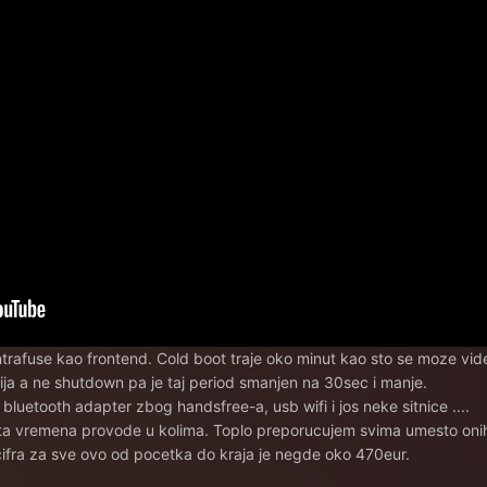
rafuse kao frontend. Cold boot traje oko minut kao sto se moze videt
ija a ne shutdown pa je taj period smanjen na 30sec i manje.
bluetooth adapter zbog handsfree-a, usb wifi i jos neke sitnice ....
osta vremena provode u kolima. Toplo preporucujem svima umesto onih
cifra za sve ovo od pocetka do kraja je negde oko 470eur.