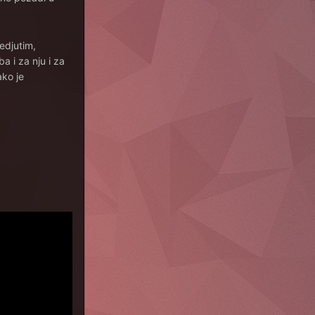
edjutim,
 i za nju i za
ako je