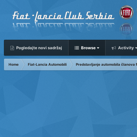
Pogledajte novi sadržaj
Browse
Activity
Home
Fiat-Lancia Automobili
Predstavljanje automobila članova