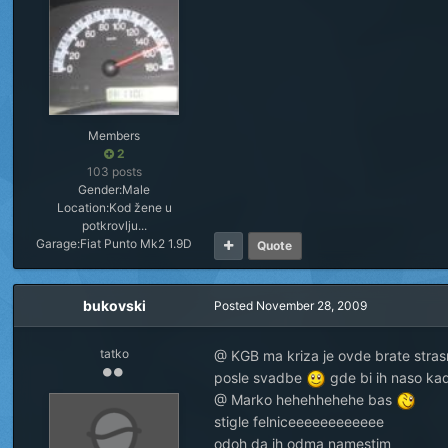
Members
2
103 posts
Gender:
Male
Location:
Kod žene u
potkrovlju...
Garage:
Fiat Punto Mk2 1.9D
Quote
bukovski
Posted
November 28, 2009
tatko
@ KGB ma kriza je ovde brate strasna
posle svadbe
gde bi ih naso kad
@ Marko hehehhehehe bas
stigle felniceeeeeeeeeeee
odoh da ih odma namestim