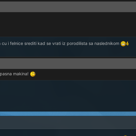
u i felnice srediti kad se vrati iz porodilista sa naslednikom
opasna makina!