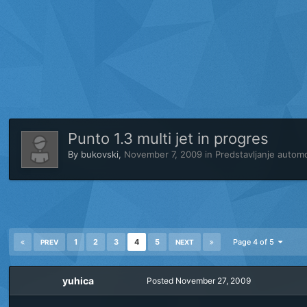
Punto 1.3 multi jet in progres
By
bukovski
,
November 7, 2009
in
Predstavljanje autom
1
2
3
4
5
Page 4 of 5
PREV
NEXT
yuhica
Posted
November 27, 2009