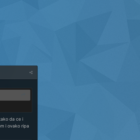
tako da ce i
om i ovako ripa