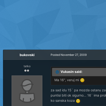
bukovski
Posted
November 27, 2009
tatko
Vukasin said:
Ma 16", veruj mi
za sad idu 15` pa mozda ostanu za
puntisi biti ok sigurno... 16` ima p
ko sanska koza