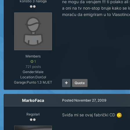
koristio 3 naloga
ne mogu da verujem !!! ti polako ali
a oni na tv non-stop bruje kako se l
moraću da emigriram u to Vlasotince
Members
1
721 posts
Gender:
Male
Location:
Dorćol
Garage:
Punto 1.3 MJET
Quote
MarkoFaca
Posted
November 27, 2009
Regolari
Sviđa mi se ovaj fabrički CD