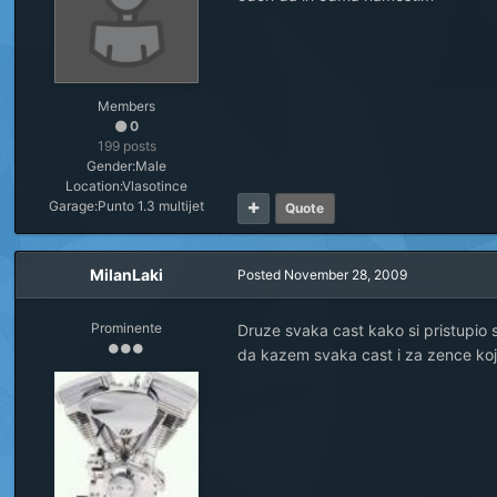
Members
0
199 posts
Gender:
Male
Location:
Vlasotince
Garage:
Punto 1.3 multijet
Quote
MilanLaki
Posted
November 28, 2009
Prominente
Druze svaka cast kako si pristupio s
da kazem svaka cast i za zence ko