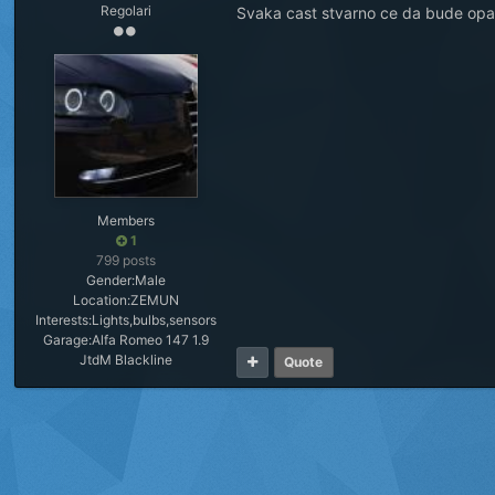
Regolari
Svaka cast stvarno ce da bude op
Members
1
799 posts
Gender:
Male
Location:
ZEMUN
Interests:
Lights,bulbs,sensors
Garage:
Alfa Romeo 147 1.9
JtdM Blackline
Quote