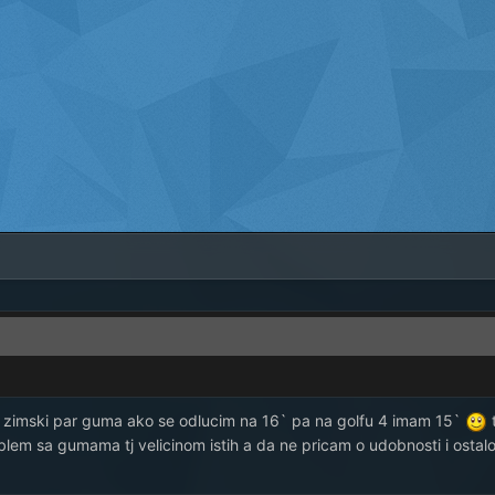
 zimski par guma ako se odlucim na 16` pa na golfu 4 imam 15`
roblem sa gumama tj velicinom istih a da ne pricam o udobnosti i ostal