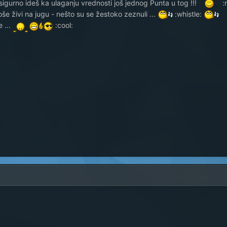
 sigurno ideš ka ulaganju vrednosti još jednog Punta u tog !!!
:
oše živi na jugu - nešto su se žestoko zeznuli ...
:whistle:
 ...
:cool: