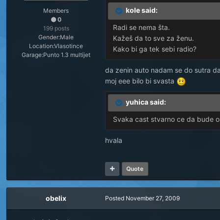
kole said:
Members
0
Radi se nema šta.
199 posts
Gender:
Male
Kažeš da to sve za ženu.
Location:
Vlasotince
Kako bi ga tek sebi radio?
Garage:
Punto 1.3 multijet
da zenin auto nadam se do sutra da c
moj eee bilo bi svasta
yuhica said:
Svaka cast stvarno ce da bude 
hvala
Quote
obelix
Posted
November 27, 2009