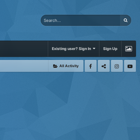
Existing user? Sign In
Sign Up
All Activity