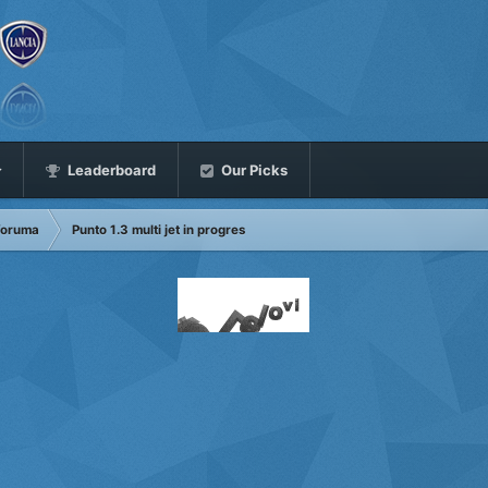
Leaderboard
Our Picks
 foruma
Punto 1.3 multi jet in progres