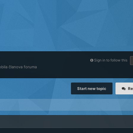
Sign in to follow this
obila članova foruma
Start new topic
Re