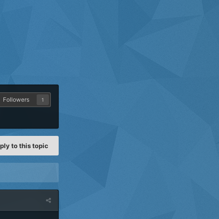
Followers
1
ply to this topic