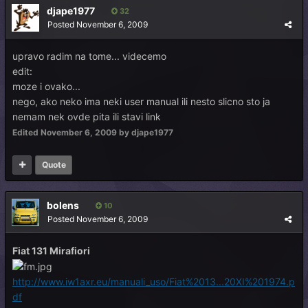
djape1977
32
Posted
November 6, 2009
upravo radim na tome... videcemo
edit:
moze i ovako...
nego, ako neko ima neki user manual ili nesto slicno sto ja
nemam nek ovde pita ili stavi link
Edited
November 6, 2009
by djape1977
Quote
bolens
10
Posted
November 6, 2009
Fiat 131 Mirafiori
http://www.iw1axr.eu/manuali_uso/Fiat%2013...20XI%201974.p
df