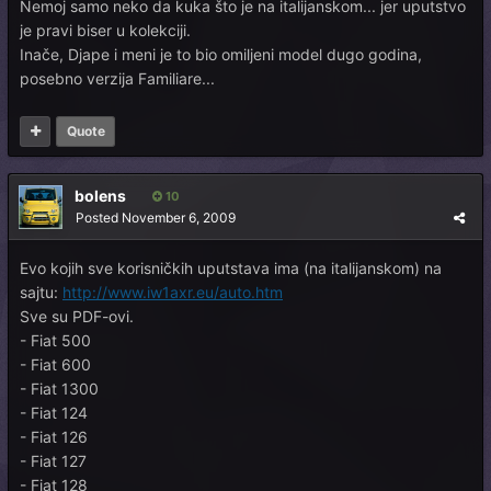
Nemoj samo neko da kuka što je na italijanskom... jer uputstvo
je pravi biser u kolekciji.
Inače, Djape i meni je to bio omiljeni model dugo godina,
posebno verzija Familiare...
Quote
bolens
10
Posted
November 6, 2009
Evo kojih sve korisničkih uputstava ima (na italijanskom) na
sajtu:
http://www.iw1axr.eu/auto.htm
Sve su PDF-ovi.
- Fiat 500
- Fiat 600
- Fiat 1300
- Fiat 124
- Fiat 126
- Fiat 127
- Fiat 128