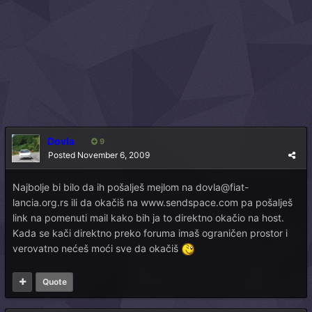
Dovla
9
Posted
November 6, 2009
Najbolje bi bilo da ih pošalješ mejlom na dovla@fiat-
lancia.org.rs ili da okačiš na www.sendspace.com pa pošalješ
link na pomenuti mail kako bih ja to direktno okačio na host.
Kada se kači direktno preko foruma imaš ograničen prostor i
verovatno nećeš moći sve da okačiš
Quote