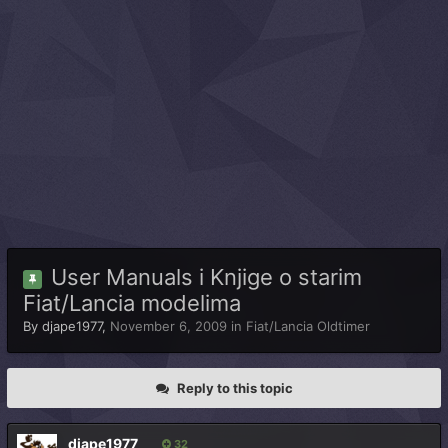
User Manuals i Knjige o starim
Fiat/Lancia modelima
By
djape1977
,
November 6, 2009
in
Fiat/Lancia Oldtimer
Reply to this topic
djape1977
32