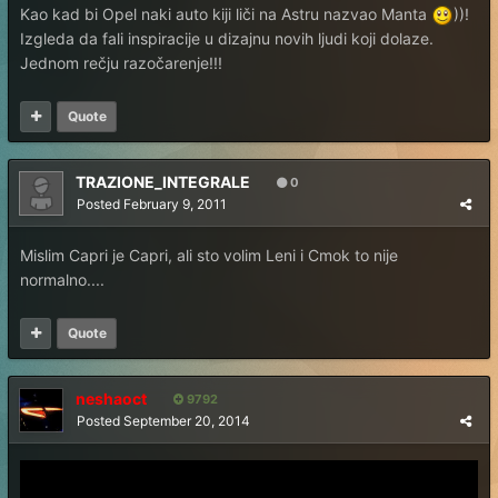
Kao kad bi Opel naki auto kiji liči na Astru nazvao Manta
))!
Izgleda da fali inspiracije u dizajnu novih ljudi koji dolaze.
Jednom rečju razočarenje!!!
Quote
TRAZIONE_INTEGRALE
0
Posted
February 9, 2011
Mislim Capri je Capri, ali sto volim Leni i Cmok to nije
normalno....
Quote
neshaoct
9792
Posted
September 20, 2014