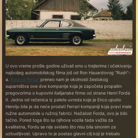
U ovo vreme prošle godine uživali smo u trejlerima i očekivanju
najboljeg automobilskog filma još od Ron Hauardovog ''Rush''-
a.
Ford vs Ferrari
preneo nam je okolnosti žestokog
suparništva ove dve kompanije koja je započeta propalim
pregovorima o kupovini italijanske firme od strane Henri Forda
II. Jedna od rečenica iz palete uvreda koje je Enco uputio
Henriju bila je da neće prodati Ferrari kompaniji koja pravi male
ružne automobile u ružnoj fabrici. Nažalost Forda, ovo je bilo
tačno. Pored toga što su njihova vozila tada važila za
kvalitetna, Fordu se nije svidelo što nisu bila sinonim za
uzbudljivost. Upravo to je postao glavni cilj koji je trebalo