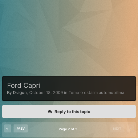
Ford Capri
By
Dragon
,
October 18, 2009
in
Teme o ostalim automobilima
Reply to this topic
PREV
NEXT
Page 2 of 2