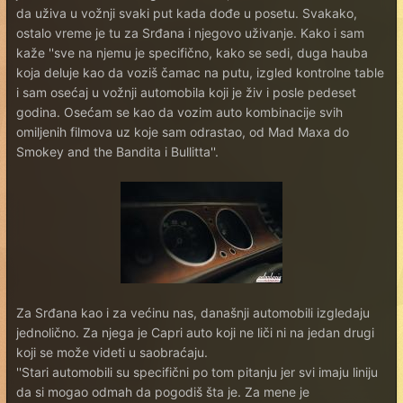
da uživa u vožnji svaki put kada dođe u posetu. Svakako,
ostalo vreme je tu za Srđana i njegovo uživanje. Kako i sam
kaže ''sve na njemu je specifično, kako se sedi, duga hauba
koja deluje kao da voziš čamac na putu, izgled kontrolne table
i sam osećaj u vožnji automobila koji je živ i posle pedeset
godina. Osećam se kao da vozim auto kombinacije svih
omiljenih filmova uz koje sam odrastao, od Mad Maxa do
Smokey and the Bandita i Bullitta''.
Za Srđana kao i za većinu nas, današnji automobili izgledaju
jednolično. Za njega je Capri auto koji ne liči ni na jedan drugi
koji se može videti u saobraćaju.
''Stari automobili su specifični po tom pitanju jer svi imaju liniju
da si mogao odmah da pogodiš šta je. Za mene je