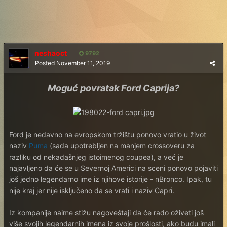
neshaoct
9792
Posted
November 11, 2019
Moguć povratak Ford Caprija?
Ford je nedavno na evropskom tržištu ponovo vratio u život
naziv
Puma
(sada upotrebljen na manjem crossoveru za
razliku od nekadašnjeg istoimenog coupea), a već je
najavljeno da će se u Severnoj Americi na sceni ponovo pojaviti
još jedno legendarno ime iz njihove istorije - nBronco. Ipak, tu
nije kraj jer nije isključeno da se vrati i naziv Capri.
Iz kompanije naime stižu nagoveštaji da će rado oživeti još
više svojih legendarnih imena iz svoje prošlosti, ako budu imali