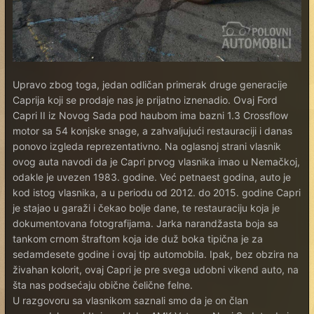
Upravo zbog toga, jedan odličan primerak druge generacije
Caprija koji se prodaje nas je prijatno iznenadio. Ovaj Ford
Capri II iz Novog Sada pod haubom ima bazni 1.3 Crossflow
motor sa 54 konjske snage, a zahvaljujući restauraciji i danas
ponovo izgleda reprezentativno. Na oglasnoj strani vlasnik
ovog auta navodi da je Capri prvog vlasnika imao u Nemačkoj,
odakle je uvezen 1983. godine. Već petnaest godina, auto je
kod istog vlasnika, a u periodu od 2012. do 2015. godine Capri
je stajao u garaži i čekao bolje dane, te restauraciju koja je
dokumentovana fotografijama. Jarka narandžasta boja sa
tankom crnom štraftom koja ide duž boka tipična je za
sedamdesete godine i ovaj tip automobila. Ipak, bez obzira na
živahan kolorit, ovaj Capri je pre svega udobni vikend auto, na
šta nas podsećaju obične čelične felne.
U razgovoru sa vlasnikom saznali smo da je on član