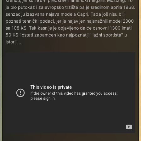
krenuti, jer su 1964. predstavili američki megahit Mustang. To
je bio putokaz i za evropsko tržište pa je sredinom aprila 1968.
senzaciju izazvana najava modela Capri. Tada još nisu bili
poznati tehnički podaci, jer je najavljen najsnažniji model 2300
sa 108 KS. Tek kasnije je objavljeno da će osnovni 1300 imati
50 KS i ostati zapamćen kao najpoznatiji ''lažni sportista'' u
istoriji...