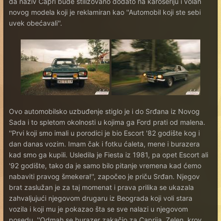
da naziv Capri bude stilizovano dodato na karoseriju i volan
novog modela koji je reklamiran kao ''Automobil koji ste sebi
uvek obećavali''.
Ovo automobilsko uzbuđenje stiglo je i do Srđana iz Novog
Sada i to spletom okolnosti u kojima ga Ford prati od malena.
''Prvi koji smo imali u porodici je bio Escort '82 godište kog i
dan danas vozim. Imam čak i fotku ćaleta, mene i burazera
kad smo ga kupili. Usledila je Fiesta iz 1981, pa opet Escort ali
'92 godište, tako da je samo bilo pitanje vremena kad ćemo
nabaviti pravog šmekera!'', započeo je priču Srđan. Njegov
brat zaslužan je za taj momenat i prava prilika se ukazala
zahvaljujući njegovom drugaru iz Beograda koji voli stara
vozila i koji mu je pokazao šta se sve nalazi u njegovom
posedu. ''Odmah se burazer zakačio za Caprija. Zelen, krov