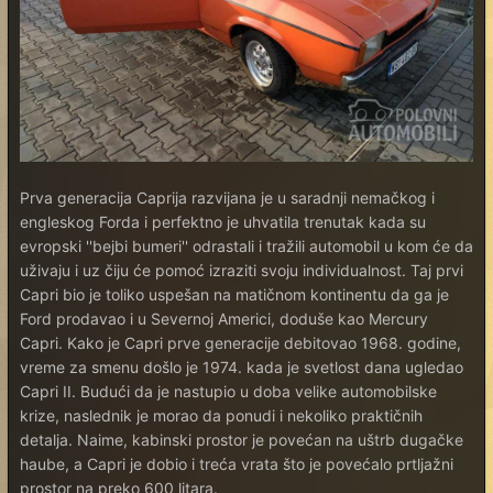
Prva generacija Caprija razvijana je u saradnji nemačkog i
engleskog Forda i perfektno je uhvatila trenutak kada su
evropski ''bejbi bumeri'' odrastali i tražili automobil u kom će da
uživaju i uz čiju će pomoć izraziti svoju individualnost. Taj prvi
Capri bio je toliko uspešan na matičnom kontinentu da ga je
Ford prodavao i u Severnoj Americi, doduše kao Mercury
Capri. Kako je Capri prve generacije debitovao 1968. godine,
vreme za smenu došlo je 1974. kada je svetlost dana ugledao
Capri II. Budući da je nastupio u doba velike automobilske
krize, naslednik je morao da ponudi i nekoliko praktičnih
detalja. Naime, kabinski prostor je povećan na uštrb dugačke
haube, a Capri je dobio i treća vrata što je povećalo prtljažni
prostor na preko 600 litara.