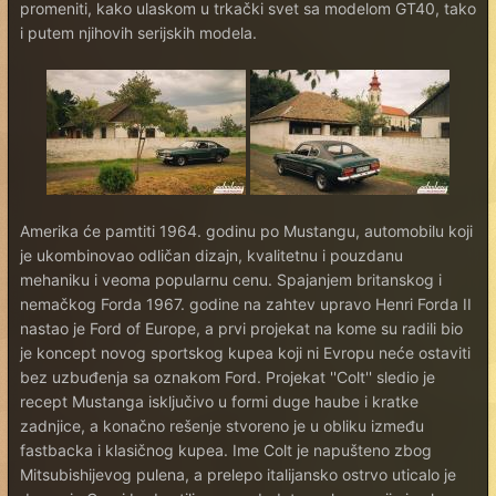
promeniti, kako ulaskom u trkački svet sa modelom GT40, tako
i putem njihovih serijskih modela.
Amerika će pamtiti 1964. godinu po Mustangu, automobilu koji
je ukombinovao odličan dizajn, kvalitetnu i pouzdanu
mehaniku i veoma popularnu cenu. Spajanjem britanskog i
nemačkog Forda 1967. godine na zahtev upravo Henri Forda II
nastao je Ford of Europe, a prvi projekat na kome su radili bio
je koncept novog sportskog kupea koji ni Evropu neće ostaviti
bez uzbuđenja sa oznakom Ford. Projekat ''Colt'' sledio je
recept Mustanga isključivo u formi duge haube i kratke
zadnjice, a konačno rešenje stvoreno je u obliku između
fastbacka i klasičnog kupea. Ime Colt je napušteno zbog
Mitsubishijevog pulena, a prelepo italijansko ostrvo uticalo je