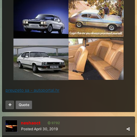
preuzeto sa - autoportal.hr
Quote
neshaoct
9792
Posted
April 30, 2019