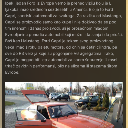
Ipak, jedan Ford iz Evrope verno je preneo viziju koju je Li
Ijakoka imao sredinom šezdesetih u Americi. Bio je to Ford
Capri, sportski automobil za svakoga. Za razliku od Mustanga,
Capri se proizvodio samo kao kupe i nije doživeo da se pod
tim imenom i danas proizvodi, ali je prosečnom mladom
Evropljaninu ponudio automobil koji može i da sanja i da priušti.
Baš kao i Mustang, Ford Capri je tokom svog proizvodnog
veka imao široku paletu motora, od onih sa četiri cilindra, pa
sve do RS verzija koje su pogonjene V6 agregatima. Tako,
Capri je mogao biti lep automobil za sporo šepurenje ili rasni
trkač zavidnih performansi, bilo na ulicama ili stazama širom
Evrope.