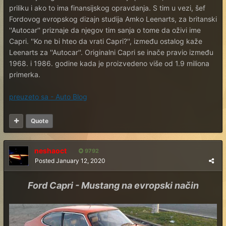
priliku i ako to ima finansijskog opravdanja. S tim u vezi, šef
Fordovog evropskog dizajn studija Amko Leenarts, za britanski
''Autocar'' priznaje da njegov tim sanja o tome da oživi ime
Capri. ''Ko ne bi hteo da vrati Capri?'', između ostalog kaže
Leenarts za ''Autocar''. Originalni Capri se inače pravio između
1968. i 1986. godine kada je proizvedeno više od 1.9 miliona
primerka.
preuzeto sa - Auto Blog
Quote
neshaoct
9792
Posted
January 12, 2020
Ford Capri - Mustang na evropski način