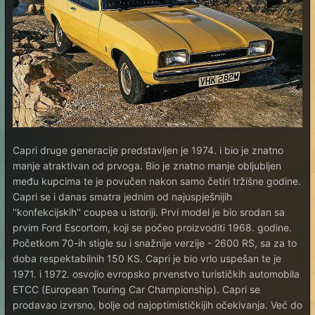
Capri druge generacije predstavljen je 1974. i bio je znatno
manje atraktivan od prvoga. Bio je znatno manje obljubljen
među kupcima te je povučen nakon samo četiri tržišne godine.
Capri se i danas smatra jednim od najuspješnijih
''konfekcijskih'' coupea u istoriji. Prvi model je bio srodan sa
prvim Ford Escortom, koji se počeo proizvoditi 1968. godine.
Početkom 70-ih stigle su i snažnije verzije - 2600 RS, sa za to
doba respektabilnih 150 KS. Capri je bio vrlo uspešan te je
1971. i 1972. osvojio evropsko prvenstvo turističkih automobila
ETCC (European Touring Car Championship). Capri se
prodavao izvrsno, bolje od najoptimističkijih očekivanja. Već do