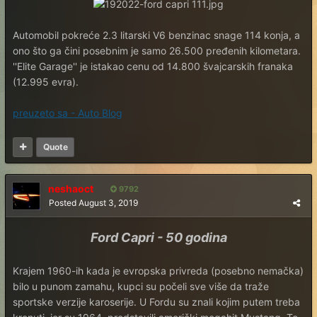
Automobil pokreće 2.3 litarski V6 benzinac snage 114 konja, a
ono što ga čini posebnim je samo 26.500 pređenih kilometara.
''Elite Garage'' je istakao cenu od 14.800 švajcarskih franaka
(12.995 evra).
preuzeto sa - Auto Blog
Quote
neshaoct
9792
Posted
August 3, 2019
Ford Capri - 50 godina
Krajem 1960-ih kada je evropska privreda (posebno nemačka)
bilo u punom zamahu, kupci su počeli sve više da traže
sportske verzije karoserije. U Fordu su znali kojim putem treba