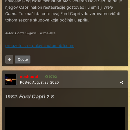
novosadskog oldtajmer kluba AMK Veteran Novi Sad, te da je
njegov Capri nakon restauracije gostovao i u emisiji
Vrele
Gume
. To znači da ćete ovaj Ford Capri vrlo verovatno viđati
tokom sezone skupova koja počinje u aprilu.
Autor: Đorđe Sugaris - Autoslavia
preuzeto sa - polovniautomobili.com
Quote
neshaoct
9792
Posted
August 28, 2020
Ford Capri
1982.
2.8