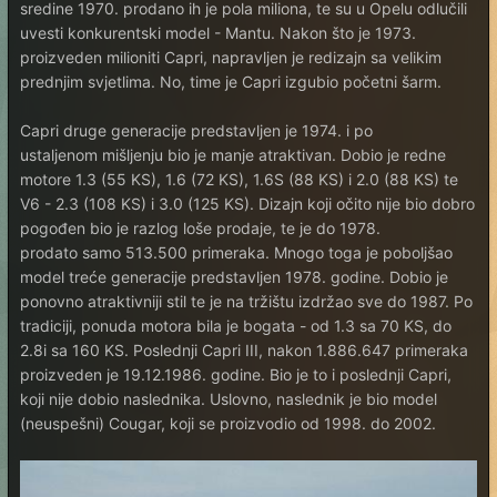
sredine 1970. prodano ih je pola miliona, te su u Opelu odlučili
uvesti konkurentski model - Mantu. Nakon što je 1973.
proizveden milioniti Capri, napravljen je redizajn sa velikim
prednjim svjetlima. No, time je Capri izgubio početni šarm.
Capri druge generacije predstavljen je 1974. i po
ustaljenom mišljenju bio je manje atraktivan. Dobio je redne
motore 1.3 (55 KS), 1.6 (72 KS), 1.6S (88 KS) i 2.0 (88 KS) te
V6 - 2.3 (108 KS) i 3.0 (125 KS). Dizajn koji očito nije bio dobro
pogođen bio je razlog loše prodaje, te je do 1978.
prodato samo 513.500 primeraka. Mnogo toga je poboljšao
model treće generacije predstavljen 1978. godine. Dobio je
ponovno atraktivniji stil te je na tržištu izdržao sve do 1987. Po
tradiciji, ponuda motora bila je bogata - od 1.3 sa 70 KS, do
2.8i sa 160 KS. Poslednji Capri III, nakon 1.886.647 primeraka
proizveden je 19.12.1986. godine. Bio je to i poslednji Capri,
koji nije dobio naslednika. Uslovno, naslednik je bio model
(neuspešni) Cougar, koji se proizvodio od 1998. do 2002.