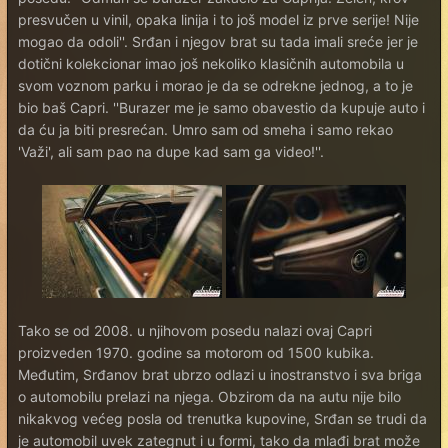
presvučen u vinil, opaka linija i to još model iz prve serije! Nije
mogao da odoli''. Srđan i njegov brat su tada imali sreće jer je
dotični kolekcionar imao još nekoliko klasičnih automobila u
svom voznom parku i morao je da se odrekne jednog, a to je
bio baš Capri. ''Burazer me je samo obavestio da kupuje auto i
da ću ja biti presrećan. Umro sam od smeha i samo rekao
'Važi', ali sam pao na dupe kad sam ga video!''.
Tako se od 2008. u njihovom posedu nalazi ovaj Capri
proizveden 1970. godine sa motorom od 1500 kubika.
Međutim, Srđanov brat ubrzo odlazi u inostranstvo i sva briga
o automobilu prelazi na njega. Obzirom da na autu nije bilo
nikakvog većeg posla od trenutka kupovine, Srđan se trudi da
je automobil uvek zategnut i u formi, tako da mlađi brat može