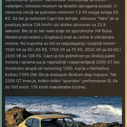
vešanjem, odnosno mostom na lisnatim oprugama pozadi. U
osnovnoj verziji se pokretao motorom 1.3 V4 snage svega 50
KS. Sa tim je motorom Capri bio lažnjak, odnosno ''fake'' jer je
postizao jedva 134 km/h i do stotke ubrzavao za 23.8
sekundi. Bilo je to tek malo bolje od sporohodne VW Bube.
Modeli proizvedeni u Engleskoj imali su redne 4-cilindarske
motore. No kupcima su bili na raspolaganju i snažniji motori -
1500 V4 sa 60 i 65 KS, 1700 V4 sa 75 KS, 2000 V6 sa 90 KS i
2300 V6 sa 108 KS. Capri je bio jedinstven po širokoj paleti
motora i opreme pa je najsnažniji i najopremljeniji 2300 GT bio
dvostruko skuplji od osnovnog 1300, koji je u Nemačkoj
koštao 7.590 DM. Bio je dostupan širokom sloju kupaca. Tek
2300 GT imao je, koliko-toliko ''sportske'' performanse (9,.8s
do 100 km/h, 178 km/h maksimalne brzine).