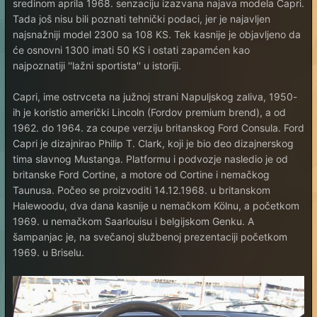
sredinom aprila 1968. senzaciju izazvana najava modela Capri.
Tada još nisu bili poznati tehnički podaci, jer je najavljen
najsnažniji model 2300 sa 108 KS. Tek kasnije je objavljeno da
će osnovni 1300 imati 50 KS i ostati zapamćen kao
najpoznatiji ''lažni sportista'' u istoriji.
Capri, ime ostrvceta na južnoj strani Napuljskog zaliva, 1950-
ih je koristio američki Lincoln (Fordov premium brend), a od
1962. do 1964. za coupe verziju britanskog Ford Consula. Ford
Capri je dizajnirao Philip T. Clark, koji je bio deo dizajnerskog
tima slavnog Mustanga. Platformu i podvozje nasledio je od
britanske Ford Cortine, a motore od Cortine i nemačkog
Taunusa. Počeo se proizvoditi 14.12.1968. u britanskom
Halewoodu, dva dana kasnije u nemačkom Kölnu, a početkom
1969. u nemačkom Saarlouisu i belgijskom Genku. A
šampanjac je, na svečanoj službenoj prezentaciji početkom
1969. u Briselu.