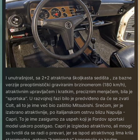
I unutrašnjost, sa 2+2 atraktivna školjkasta sedišta , za bazne
verzije preoptimistički graviranim brzinomerom (180 km/h),
atraktivnim upravljačem i kratkim, preciznim menjačem, bila je
''sportska''. U razvojnoj fazi bilo je predviđeno da će se zvati
Colt, ali to je ime već bio zaštitio Mitsubishi. Srećom, jer je
izabrano atraktivnije, po italijanskom ostrvu blizu Napulja -
Capri. To je ime zasigurno za uspeh koji je Fordov sportski
model uskoro postigao. Capri je izgledao atraktivno, ali mnogi
su tvrdili da se radi o prevari, jer se ispod atraktivnog lima krila
staromodna, gotovo ''kamionska'' koncepcija sa krutim