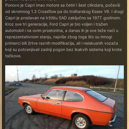
Ponovo je Capri imao motore sa četiri i šest cilindara, počevši
od skromnog 1.3 Crossflow pa do trolitarskog Essex V6. I drugi
Capri je prodavan na tržištu SAD zaključno sa 1977. godinom.
Kroz sve tri generacije, Ford Capri je bio voljen i tražen
automobil i na ovim prostorima, a danas ih je sve teže naći u
reprezentativnom stanju, najviše zbog toga što su mnogi
primerci bili žrtve raznih modifikacija, ali i neiskusnih vozača
koji su potcenjivali zadnji pogon bez ikakvih sistema koji krote
točkove.