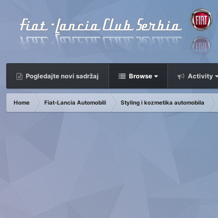
Pogledajte novi sadržaj
Browse
Activity
Home
Fiat-Lancia Automobili
Styling i kozmetika automobila