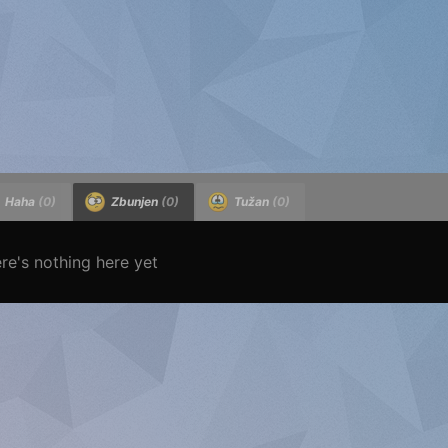
Haha
(0)
Zbunjen
(0)
Tužan
(0)
re's nothing here yet