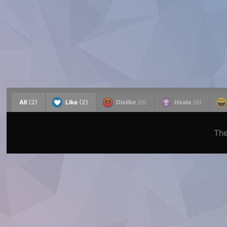
All
(2)
Like
(2)
Dislike
(0)
Hvala
(0)
The