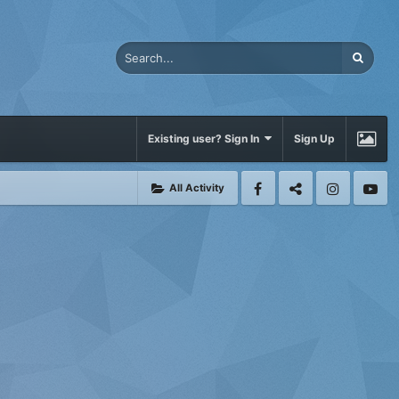
Existing user? Sign In
Sign Up
All Activity