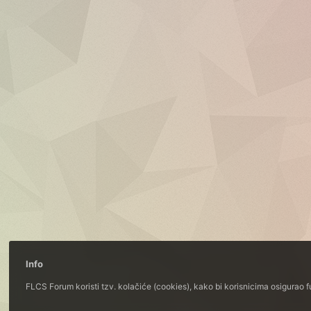
Info
FLCS Forum koristi tzv. kolačiće (cookies), kako bi korisnicima osigurao 