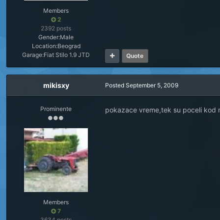
Members
2
2392 posts
Gender:
Male
Location:
Beograd
Garage:
Fiat Stilo 1.9 JTD
Quote
mikisxy
Posted
September 5, 2009
Prominente
pokazace vreme,tek su poceli kod 
Members
7
3634 posts