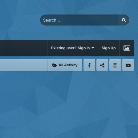
Existing user? Sign In
Sign Up
All Activity