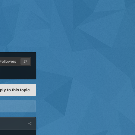
Followers
27
ply to this topic