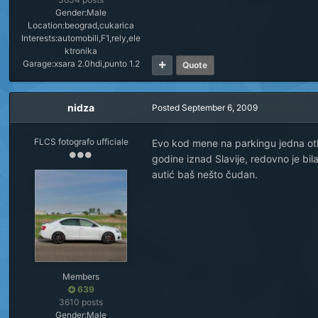
Gender:
Male
Location:
beograd,cukarica
Interests:
automobili,F1,rely,ele
ktronika
Garage:
xsara 2.0hdi,punto 1.2
Quote
nidza
Posted
September 6, 2009
FLCS fotografo ufficiale
Evo kod mene na parkingu jedna otk
godine iznad Slavije, redovno je bil
autić baš nešto čudan.
Members
639
3610 posts
Gender:
Male