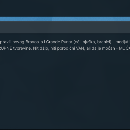
 pravili novog Bravoa-a i Grande Punta (oči, njuška, branici) - medjut
KRUPNE tvorevine. Nit džip, niti porodični VAN, ali da je moćan - MOĆ