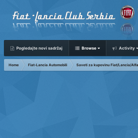
Pogledajte novi sadržaj
Browse
Activity
Home
Fiat-Lancia Automobili
Saveti za kupovinu Fiat/Lancia/Al