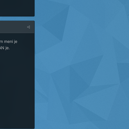
im meni je
AN je.