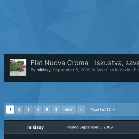
Fiat Nuova Croma - iskustva, save
By
mikisxy
,
September 5, 2009
in
Saveti za kupovinu Fi
1
2
3
4
5
6
Page 1 of 32
NEXT
mikisxy
Posted
September 5, 2009