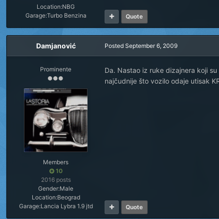
Location:
NBG
Garage:
Turbo Benzina
Quote
Damjanović
Posted
September 6, 2009
Prominente
Da. Nastao iz ruke dizajnera koji su
najčudnije što vozilo odaje utisak 
Members
10
2016 posts
Gender:
Male
Location:
Beograd
Garage:
Lancia Lybra 1.9 jtd
Quote