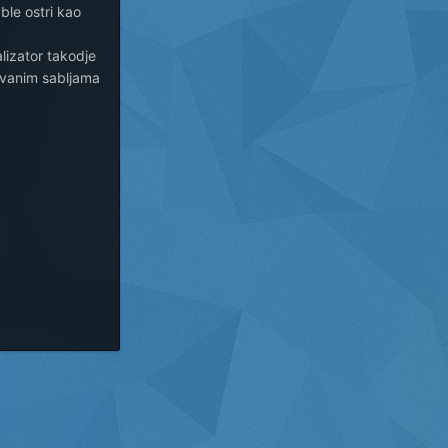
able ostri kao
lizator takodje
zvanim sabljama