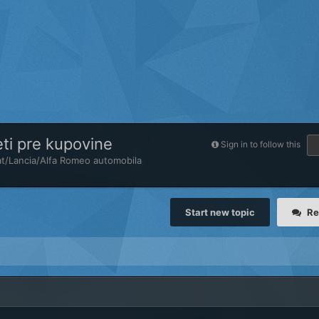
ti pre kupovine
Sign in to follow this
at/Lancia/Alfa Romeo automobila
Start new topic
Re