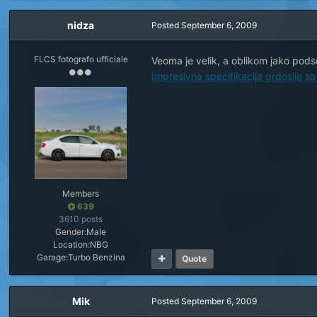
nidza
Posted
September 6, 2009
FLCS fotografo ufficiale
Veoma je velik, a oblikom jako podse
Impresivna specifikacija grdosije sa 
Members
639
3610 posts
Gender:
Male
Location:
NBG
Garage:
Turbo Benzina
Quote
Mik
Posted
September 6, 2009