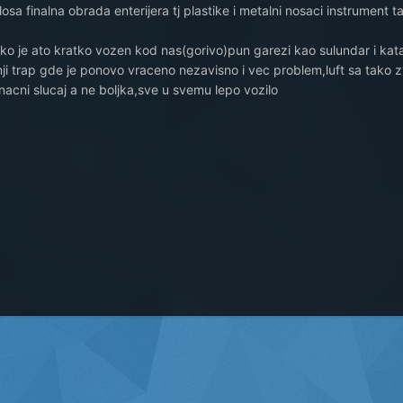
losa finalna obrada enterijera tj plastike i metalni nosaci instrument t
ako je ato kratko vozen kod nas(gorivo)pun garezi kao sulundar i kata
ji trap gde je ponovo vraceno nezavisno i vec problem,luft sa tako 
acni slucaj a ne boljka,sve u svemu lepo vozilo