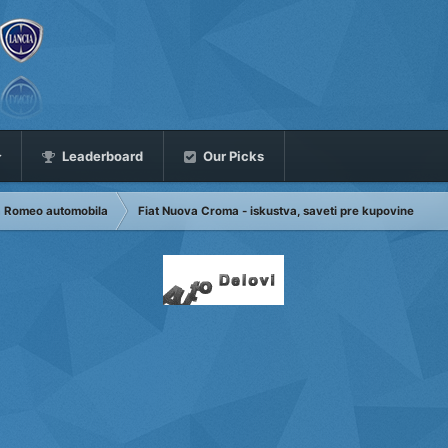
Leaderboard
Our Picks
fa Romeo automobila
Fiat Nuova Croma - iskustva, saveti pre kupovine