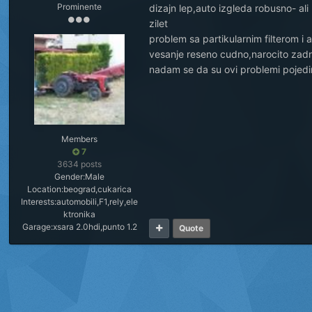
Prominente
dizajn lep,auto izgleda robusno- ali 
zilet
problem sa partikularnim filterom i 
vesanje reseno cudno,narocito zadn
nadam se da su ovi problemi pojedin
Members
7
3634 posts
Gender:
Male
Location:
beograd,cukarica
Interests:
automobili,F1,rely,ele
ktronika
Garage:
xsara 2.0hdi,punto 1.2
Quote