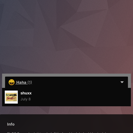
Haha
(1)
shuxx
July 8
Info